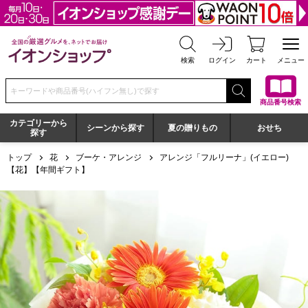
全国の厳選グルメを、ネットでお届け イオンショップ
検索
ログイン
カート
メニュー
検索キーワードまたは商品番号を入力してください
商品番号検索
カテゴリーから
シーンから探す
夏の贈りもの
おせち
探す
トップ
花
ブーケ・アレンジ
アレンジ「フルリーナ」(イエロー)
【花】【年間ギフト】
アレンジ「フルリーナ」(イエロー)【花】【年間ギフト】