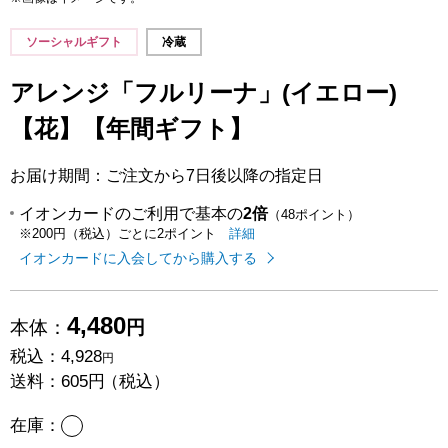
ソーシャルギフト
冷蔵
アレンジ「フルリーナ」(イエロー)
【花】【年間ギフト】
お届け期間：ご注文から7日後以降の指定日
イオンカードのご利用で基本の
2倍
（48ポイント）
イオンカードのご利用でたまるポイ
はこちら
詳細
※200円（税込）ごとに2ポイント
イオンカードに入会してから購入する
4,480
本体：
円
税込：
4,928
円
送料：
605円
（税込）
あり
在庫：