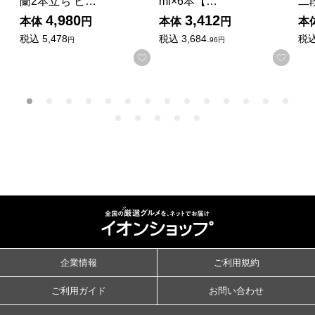
蘭2本立ち ピ…
ml×6本【…
二
4,980
3,412
本体
円
本体
円
本
税込
5,478
税込
3,684.
税
円
96円
お気に入りに登録する
お気
企業情報
ご利用規約
ご利用ガイド
お問い合わせ