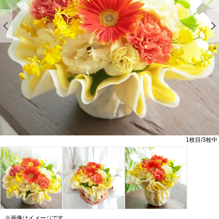
前の画像を表示する
1
枚目/
3
枚中
※画像はイメージです。