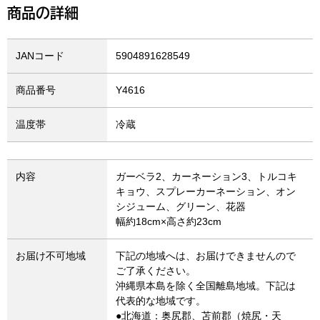
商品の詳細
JANコード
5904891628549
商品番号
Y4616
温度帯
冷蔵
内容
ガーベラ2、カーネーション3、トルコキ
キョウ、スプレーカーネーション、オン
シジューム、グリーン、花器
幅約18cm×高さ約23cm
お届け不可地域
下記の地域へは、お届けできませんので
ご了承ください。
沖縄県本島を除く全国離島地域。下記は
代表的な地域です。
●北海道：奥尻郡、苫前郡（焼尻・天