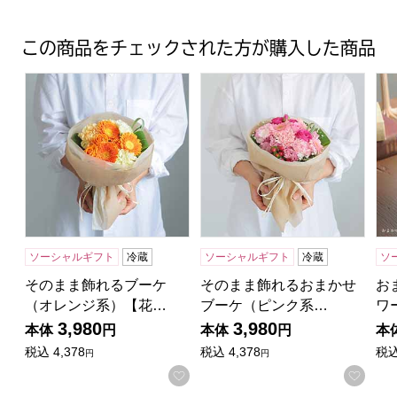
この商品をチェックされた方が購入した商品
そのまま飾れるブーケ（オレンジ系）【花】【年間ギフト
そのまま飾れるおまかせブー
お
ソーシャルギフト
冷蔵
ソーシャルギフト
冷蔵
ソ
そのまま飾れるブーケ
そのまま飾れるおまかせ
お
（オレンジ系）【花…
ブーケ（ピンク系…
ワ
3,980
3,980
本体
円
本体
円
本
税込
4,378
税込
4,378
税
円
円
お気に入りに登録する
お気