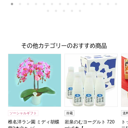
その他カテゴリーのおすすめ商品
椎名洋ラン園 ミディ胡蝶蘭2本立ち ピンク【花】【年間ギ
岩泉のむヨーグルト 720ml×
ト
ソーシャルギフト
冷蔵
送
椎名洋ラン園 ミディ胡蝶
岩泉のむヨーグルト 720
ト