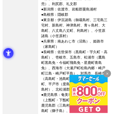
売）、利尻郡、礼文郡
●新潟県：佐渡市、岩船郡粟島浦村
●島根県：隠岐郡
●東京都：伊豆諸島（御蔵島村、三宅島三
宅村、新島村、神津島村、青ヶ島村、大
島町、八丈島八丈町、利島村）、小笠原
諸島（小笠原村）
●兵庫県：南あわじ市（沼島）、姫路市
（家島町）
●長崎県：佐世保市（黒島町・宇久町・高
島町）、壱岐市、五島市、松浦市（鷹島
町黒島免・今福町飛島免・星鹿町青島
免）、西海市（大瀬戸町松島内郷・崎戸
町江島・崎戸町平島）、対馬市、長崎市
（高島町・池島町）、南松浦郡新上五島
町、平戸市（度島町・田平町横島免・大
島村）、北松浦郡小値賀町
●鹿児島県：奄美市、熊毛郡、薩摩川内市
（上甑町・下甑町・鹿島町・里町里）、
鹿児島郡（三島村・十島村）、出水郡長
島町（獅子島）、西之表市、大島郡