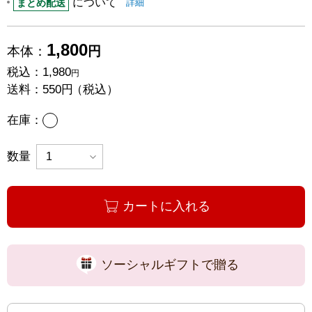
について
まとめ配送についての
はこちら
まとめ配送
詳細
1,800
本体：
円
税込：
1,980
円
送料：
550円
（税込）
あり
在庫：
数量
カートに入れる
ソーシャルギフトで贈る