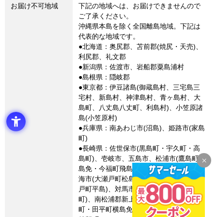
お届け不可地域
下記の地域へは、お届けできませんので
ご了承ください。
沖縄県本島を除く全国離島地域。下記は
代表的な地域です。
●北海道：奥尻郡、苫前郡(焼尻・天売)、
利尻郡、礼文郡
●新潟県：佐渡市、岩船郡粟島浦村
●島根県：隠岐郡
●東京都：伊豆諸島(御蔵島村、三宅島三
宅村、新島村、神津島村、青ヶ島村、大
島町、八丈島八丈町、利島村)、小笠原諸
島(小笠原村)
●兵庫県：南あわじ市(沼島)、姫路市(家島
町)
●長崎県：佐世保市(黒島町・宇久町・高
島町)、壱岐市、五島市、松浦市(鷹島町黒
島免・今福町飛島免・星鹿町青島免)、西
海市(大瀬戸町松島内郷・崎戸町江島・崎
戸町平島)、対馬市、長崎市(高島町・池島
町)、南松浦郡新上五島町、平戸市(度島
町・田平町横島免・大島村)、北松浦郡小