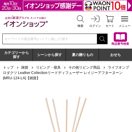
全国の厳選グルメを、ネットでお届け イオンショップ
検索
ログイン
カート
メニュー
検索キーワードまたは商品番号を入力してください
商品番号検索
カテゴリーから
シーンから探す
夏の贈りもの
おせち
探す
トップ
雑貨
リビング・寝具
その他リビング用品
ライフオンプ
ロダクツ Leather Collectionリードディフューザー レイジーアフターヌーン
[MRU-124-LA]【雑貨】
ライフオンプロダクツ Leather Collectionリードディフュー