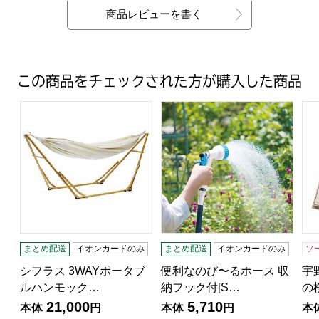
商品レビューを書く
この商品をチェックされた方が購入した商品
シフラス 3WAYポータブルハンモック (R3308）【雑貨】
便利なのび〜るホース 収納フック付
宇
まとめ配送
イオンカードのみ
まとめ配送
イオンカードのみ
ソ
シフラス 3WAYポータブ
便利なのび〜るホース 収
宇
ルハンモック…
納フック付[S…
の
21,000
5,710
本体
円
本体
円
本