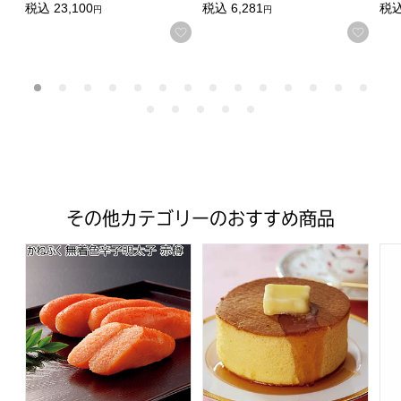
税込
23,100
税込
6,281
税
円
円
お気に入りに登録する
お気
その他カテゴリーのおすすめ商品
かねふく 無着色辛子明太子 赤樽【夏の贈りもの・お中元
窯焼きホットケーキ(プレーン)(L
C