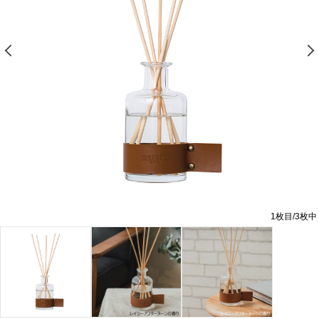
前の画像を表示する
1
枚目/
3
枚中