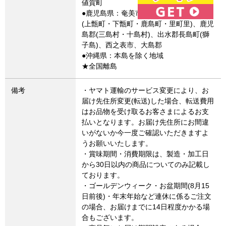
値賀町
●鹿児島県：奄美市、熊毛郡、薩摩川内市
(上甑町・下甑町・鹿島町・里町里)、鹿児
島郡(三島村・十島村)、出水郡長島町(獅
子島)、西之表市、大島郡
●沖縄県：本島を除く地域
★全国離島
備考
・ヤマト運輸のサービス変更により、お
届け先住所変更(転送)した場合、転送費用
はお品物を受け取るお客さまによるお支
払いとなります。お届け先住所にお間違
いがないか今一度ご確認いただきますよ
うお願いいたします。
・賞味期間・消費期限は、製造・加工日
から30日以内の商品についてのみ記載し
ております。
・ゴールデンウィーク・お盆期間(8月15
日前後)・年末年始など連休に係るご注文
の場合、お届けまでに14日程度かかる場
合もございます。