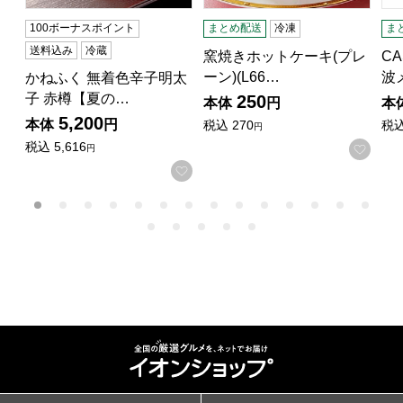
100ボーナスポイント
まとめ配送
冷凍
ま
送料込み
冷蔵
窯焼きホットケーキ(プレ
C
ーン)(L66…
波
かねふく 無着色辛子明太
子 赤樽【夏の…
250
本体
円
本
5,200
本体
円
税込
270
税
円
税込
5,616
お気
円
お気に入りに登録する