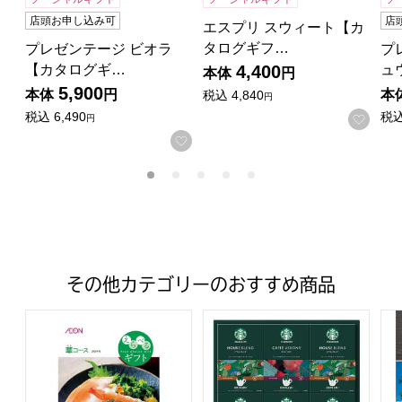
店頭お申し込み可
店
エスプリ スウィート【カ
タログギフ…
プレゼンテージ ビオラ
プ
【カタログギ…
ュ
4,400
本体
円
5,900
本体
円
本
税込
4,840
円
税込
6,490
税
お気
円
お気に入りに登録する
その他カテゴリーのおすすめ商品
えらべるギフト 華コース【夏の贈りもの・お中元】
スターバックス スターバックス
プ