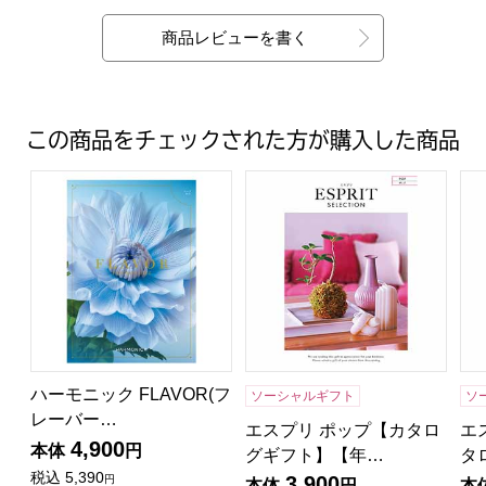
商品レビューを書く
この商品をチェックされた方が購入した商品
ハーモニック FLAVOR(フレーバー) ハーブ【夏の贈りも
エスプリ ポップ【カタログギ
エ
ハーモニック FLAVOR(フ
ソーシャルギフト
ソ
レーバー…
エスプリ ポップ【カタロ
エ
4,900
本体
円
グギフト】【年…
タ
税込
5,390
3,900
円
本体
円
本