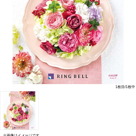
1
枚目/
1
枚中
※画像はイメージです。