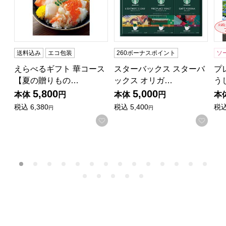
送料込み
エコ包装
260ボーナスポイント
ソ
えらべるギフト 華コース
スターバックス スターバ
プ
【夏の贈りもの…
ックス オリガ…
う
5,800
5,000
本体
円
本体
円
本
税込
6,380
税込
5,400
税
円
円
お気に入りに登録する
お気