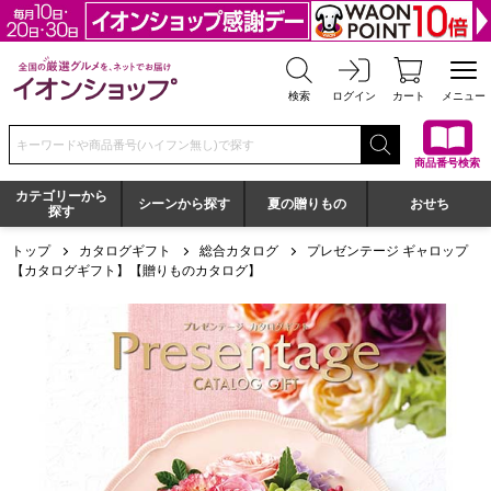
全国の厳選グルメを、ネットでお届け イオンショップ
検索
ログイン
カート
メニュー
検索キーワードまたは商品番号を入力してください
商品番号検索
カテゴリーから
シーンから探す
夏の贈りもの
おせち
探す
トップ
カタログギフト
総合カタログ
プレゼンテージ ギャロップ
【カタログギフト】【贈りものカタログ】
プレゼンテージ ギャロップ【カタログギフト】【贈りものカ