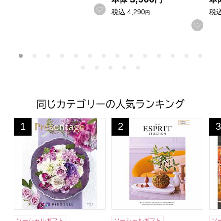
お気に入りに登録する
税込
4,290
税
円
お気
同じカテゴリーの人気ランキング
プレゼンテージ ビオラ【カタログギフト】【贈りものカ
エスプリ スウィート【カタロ
プ
1
2
3
位
位
位
ソーシャルギフト
ソーシャルギフト
ソ