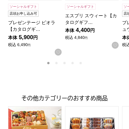
ソーシャルギフト
ソーシャルギフト
ソ
店頭お申し込み可
店
エスプリ スウィート【カ
タログギフ…
プレゼンテージ ビオラ
プ
【カタログギ…
ュ
4,400
本体
円
5,900
本体
円
本
税込
4,840
円
税込
6,490
税
お気
円
お気に入りに登録する
その他カテゴリーのおすすめ商品
トップバリュ 和洋中特大二段重「饗宴」(きょうえん)【4
ファクトリーシン エクセレントク
ア