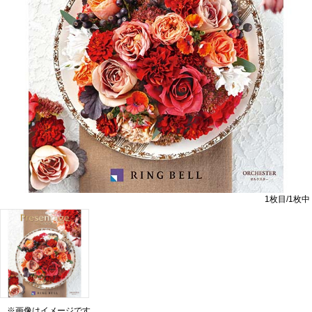
1
枚目/
1
枚中
※画像はイメージです。