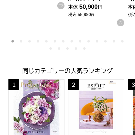
お気に入りに登録する
50,900
本体
円
本
税込
55,990
税
円
お気
同じカテゴリーの人気ランキング
プレゼンテージ ビオラ【カタログギフト】【贈りものカ
エスプリ スウィート【カタロ
プ
1
2
3
位
位
位