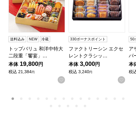
送料込み
NEW
冷蔵
330ボーナスポイント
5
トップバリュ 和洋中特大
ファクトリーシン エクセ
ア
二段重「饗宴」…
レントクラシッ…
パ
19,800
3,000
本体
円
本体
円
本
税込
21,384
税込
3,240
税
円
円
お気に入りに登録する
お気