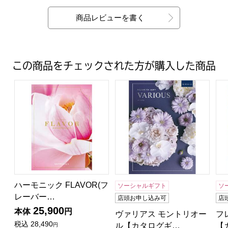
商品レビューを書く
この商品をチェックされた方が購入した商品
ハーモニック FLAVOR(フレーバー) サンダルウッド【
ヴァリアス モントリオール【
フ
ハーモニック FLAVOR(フ
ソーシャルギフト
ソ
レーバー…
店頭お申し込み可
店
25,900
本体
円
ヴァリアス モントリオー
フ
税込
28,490
ル【カタログギ…
【
円