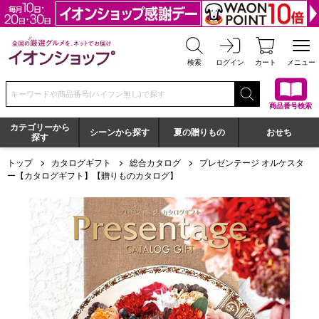
全国の厳選グルメを、ネットでお届け イオンショップ
検索
ログイン
カート
メニュー
検索キーワードまたは商品番号を入力してください
商品番号検索
カテゴリーから
シーンから探す
夏の贈りもの
おせち
探す
トップ
カタログギフト
総合カタログ
プレゼンテージ オルケスタ
ー【カタログギフト】【贈りものカタログ】
プレゼンテージ オルケスター【カタログギフト】【贈りもの