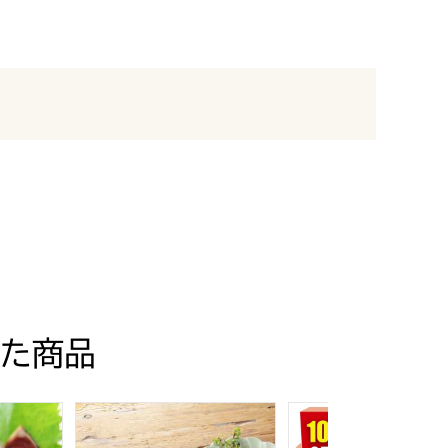
た商品
【夏の贈りもの・お中元】
ット【CB】
加島屋 加島屋の味覚詰合せ(中瓶3本)【夏の贈りもの・お
白子 のり・かに缶詰合