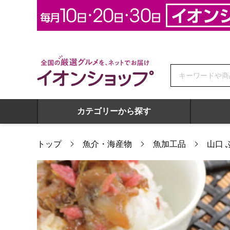
全国の厳選グルメを、ネットでお届け イオンショップ
カテゴリーから探す
トップ
魚介・海産物
魚加工品
山口 
山口 ふく太郎本部 山口県萩産活〆まふく生茶漬け【お届け期間: