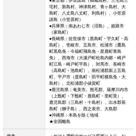
●東京都：伊豆諸島（御蔵島村、三宅島三
宅村、新島村、神津島村、青ヶ島村、大
島町、八丈島八丈町、利島村）、小笠原
諸島（小笠原村）
●兵庫県：南あわじ市（沼島）、姫路市
（家島町）
●長崎県：佐世保市（黒島町・宇久町・高
島町）、壱岐市、五島市、松浦市（鷹島
町黒島免・今福町飛島免・星鹿町青島
免）、西海市（大瀬戸町松島内郷・崎戸
町江島・崎戸町平島）、対馬市、長崎市
（高島町・池島町）、南松浦郡新上五島
町、平戸市（度島町・田平町横島免・大
島村）、北松浦郡小値賀町
●鹿児島県：奄美市、熊毛郡、薩摩川内市
（上甑町・下甑町・鹿島町・里町里）、
鹿児島郡（三島村・十島村）、出水郡長
島町（獅子島）、西之表市、大島郡
●沖縄県：本島を除く地域
★全国離島
備考
・ヤマト運輸のサービス変更により、お