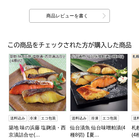
最新の商品レビュー
商品レビューを書く
この商品をチェックされた方が購入した商品
築地 味の浜藤 塩麹漬・西京漬詰合せ(4種8切)【夏の贈り
仙台漬魚 仙台味噌粕漬(4種8
札
送料込み
冷凍
エコ包装
送料込み
冷凍
エコ包装
送
築地 味の浜藤 塩麹漬・西
仙台漬魚 仙台味噌粕漬(4
札
京漬詰合せ(…
種8切)【夏…
(4