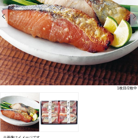
前の画像を表示する
1
枚目/
2
枚中
※画像はイメージです。