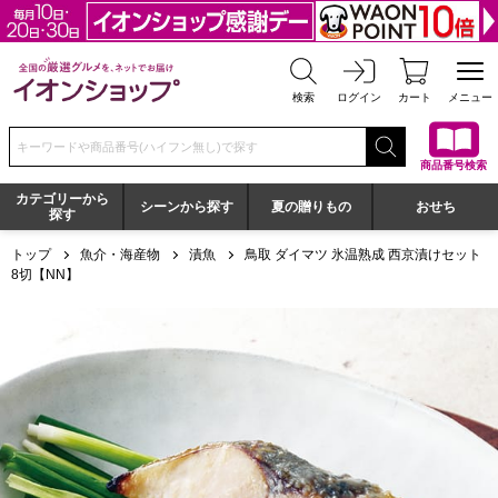
全国の厳選グルメを、ネットでお届け イオンショップ
検索
ログイン
カート
メニュー
検索キーワードまたは商品番号を入力してください
商品番号検索
カテゴリーから
シーンから探す
夏の贈りもの
おせち
探す
トップ
魚介・海産物
漬魚
鳥取 ダイマツ 氷温熟成 西京漬けセット
8切【NN】
鳥取 ダイマツ 氷温熟成 西京漬けセット8切【NN】