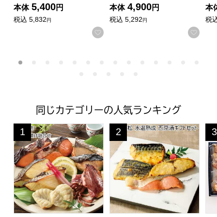
5,400
4,900
本体
円
本体
円
本
税込
5,832
税込
5,292
税
円
円
お気に入りに登録する
お気
同じカテゴリーの人気ランキング
山口 井上商店 焼西京漬け詰合せ【お届け期間:6月11日〜
山陰大松 氷温熟成 西京漬ギフト
カ
1
2
3
位
位
位