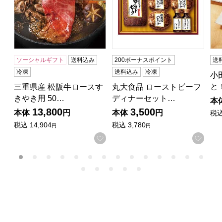
ソーシャルギフト
送料込み
200ボーナスポイント
送
冷凍
送料込み
冷凍
小
と
三重県産 松阪牛ロースす
丸大食品 ローストビーフ
きやき用 50…
ディナーセット…
本
13,800
3,500
本体
円
本体
円
税
税込
14,904
税込
3,780
円
円
お気に入りに登録する
お気