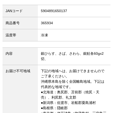
JANコード
5904891650137
商品番号
365934
温度帯
冷凍
内容
銀ひらす、さば、さわら、銀鮭各60gx2
切、
お届け不可地域
下記の地域へは、お届けできませんので
ご了承ください。
沖縄県本島を除く全国離島地域。下記は
代表的な地域です。
●北海道：奥尻郡、苫前郡（焼尻・天
売）、利尻郡、礼文郡
●新潟県：佐渡市、岩船郡粟島浦村
●島根県：隠岐郡