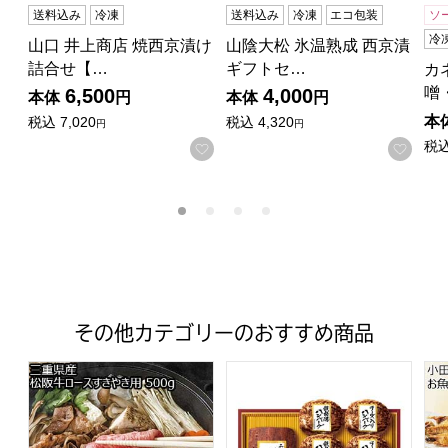
送料込み
冷凍
送料込み
冷凍
エコ包装
ソ
冷
山口 井上商店 焼西京漬け
山陰大松 氷温熟成 西京漬
詰合せ【…
ギフトセ…
カ
噌
6,500
4,000
本体
円
本体
円
本
税込
7,020
税込
4,320
円
円
税
お気に入りに登録する
お気
その他カテゴリーのおすすめ商品
三重県産 松阪牛ロースすきやき用 500g【おいしいお取り
丸大食品 ローストビーフディナ
小