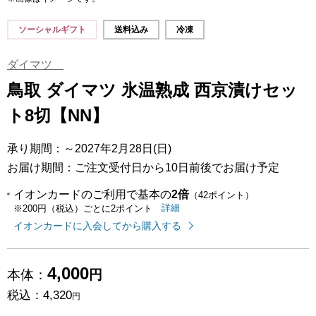
ソーシャルギフト
送料込み
冷凍
ダイマツ
鳥取 ダイマツ 氷温熟成 西京漬けセッ
ト8切【NN】
承り期間：～2027年2月28日(日)
お届け期間：ご注文受付日から10日前後でお届け予定
イオンカードのご利用で基本の
2倍
（42ポイント）
イオンカードのご利用でたまるポイ
はこちら
詳細
※200円（税込）ごとに2ポイント
イオンカードに入会してから購入する
4,000
本体：
円
税込：
4,320
円