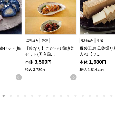
送料込み
冷凍
送料込み
冷蔵
物セット(梅
【鈴なり】こだわり鶏惣菜
母袋工房 母袋燻り豆
セット(国産鶏…
入×3【フ…
3,500
1,680
本体
円
本体
円
税込
3,780
税込
1,814.
円
40円
する
お気に入りに登録する
お気に入りに登録す