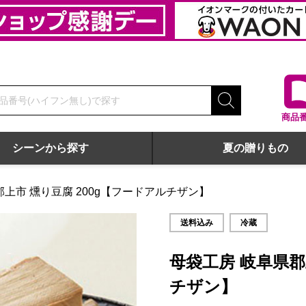
商品
シーンから探す
夏の贈りもの
郡上市 燻り豆腐 200g【フードアルチザン】
送料込み
冷蔵
母袋工房 岐阜県郡
チザン】