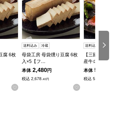
次の商品
送料込み
冷蔵
送料込み
冷凍
腐 6枚
母袋工房 母袋燻り豆腐 6枚
【三國清三推奨品】 
入×5【フ…
産牛ロースト…
2,480
5,000
本体
円
本体
円
税込
2,678.
税込
5,400
40円
円
る
お気に入りに登録する
お気に入りに登録する