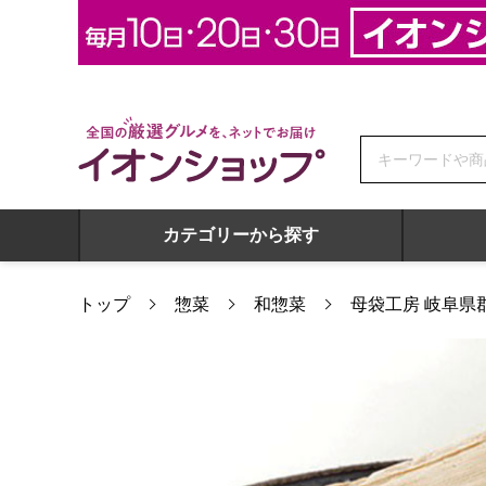
全国の厳選グルメを、ネットでお届け イオンショップ
カテゴリーから探す
トップ
惣菜
和惣菜
母袋工房 岐阜県
母袋工房 岐阜県郡上市 燻り豆腐 200g【フードアルチザン】