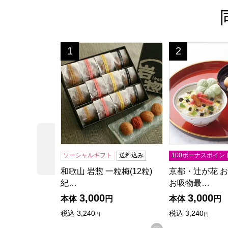
和歌山 岩惣 一粒梅(12粒) 紀州南高梅A級特選
京都・辻が花 お
1
2
位
位
前の商品
ソーシャルギフト
送料込み
100ボーナスポイン
和歌山 岩惣 一粒梅(12粒)
京都・辻が花 
紀…
お吸物最…
3,000
3,000
本体
円
本体
円
税込
3,240
税込
3,240
円
円