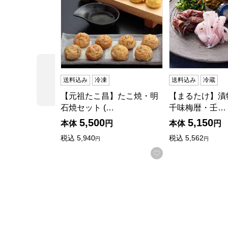
前の商品
送料込み
冷凍
送料込み
冷蔵
【元祖たこ昌】たこ焼・明
【まるたけ】漬
石焼セット (…
千味梅暦・壬…
5,500
5,150
本体
円
本体
円
税込
5,940
税込
5,562
円
円
お気に入りに登録