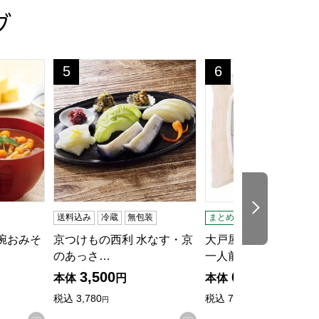
グ
]
贈りもの・お中元】[YT-50]
椀おみそ汁・お吸い物詰合せ【夏の贈りもの・お中元】[FDG30
京つけもの西利 水なす・京のあっさり漬詰合せ【夏の贈
大戸屋 鶏と野菜の黒酢あ
5
6
位
位
次の商品
送料込み
冷蔵
無包装
まとめ配送：＠FROZEN
椀おみそ
京つけもの西利 水なす・京
大戸屋 鶏と野菜の黒
のあっさ…
一人前…
3,500
698
本体
円
本体
円
税込
3,780
税込
753.
円
84円