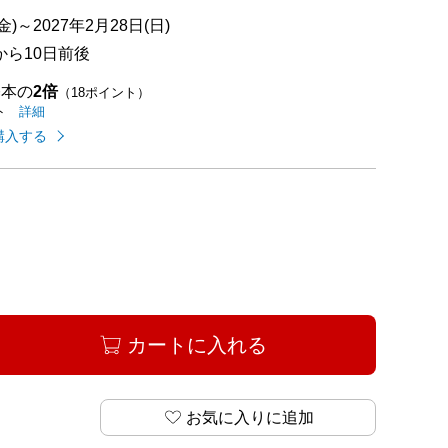
)～2027年2月28日(日)
ら10日前後
基本の
2倍
（18ポイント）
イオンカードのご利用でたまるポイントの
はこちら
詳細
ト
購入する
カートに入れる
お気に入りに追加