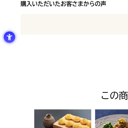
購入いただいたお客さまからの声
最新の商品レビュー
この商
【元祖たこ昌】たこ焼・明石焼セット (L365
【まるたけ】漬