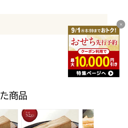
た商品
子浅漬け)(L4657)【サクワ】【直送】
・鈴なり国産鶏の西京焼・鈴なり国産鶏の佃煮)(L5165)【サ
豆腐 6枚入×3【フードアルチザン】
母袋工房 母袋燻り豆腐 6枚入×5【フードアルチザン
【三國清三推奨品】 北海