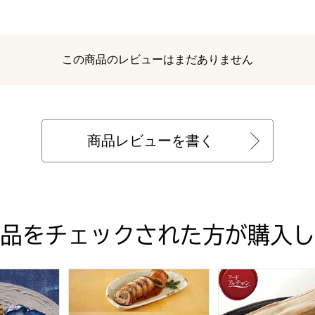
レビュー
この商品のレビューはまだありません
商品レビューを書く
品をチェックされた方が購入し
3)【サクワ】【直送】
物セット(梅千味梅暦・壬生菜浅漬け・本しば・きざみすぐき・京茄
【鈴なり】こだわり鶏惣菜セット(国産鶏の八幡巻
母袋工房 母袋燻り