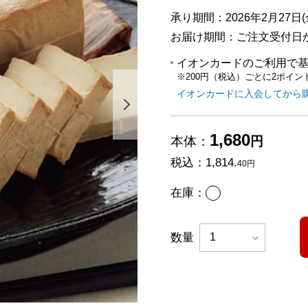
承り期間：2026年2月27日(金
お届け期間：ご注文受付日か
イオンカードのご利用で
※200円（税込）ごとに2ポイン
イオンカードに入会してから
次の画像を表示する
1,680
本体：
円
税込：
1,814.
40円
あり
在庫：
数量