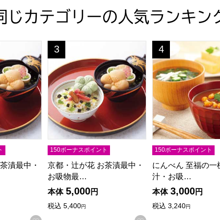
同じカテゴリーの人気ランキン
梅使用 12粒【NN】
茶漬最中・お吸物最中詰合せ【夏の贈りもの・お中元】[YT-30
京都・辻が花 お茶漬最中・お吸物最中詰合せ【夏の
にんべん 至福の一
3
4
位
位
ト
150ボーナスポイント
150ボーナスポイント
お茶漬最中・
京都・辻が花 お茶漬最中・
にんべん 至福の一
お吸物最…
汁・お吸…
5,000
3,000
本体
円
本体
円
税込
5,400
税込
3,240
円
円