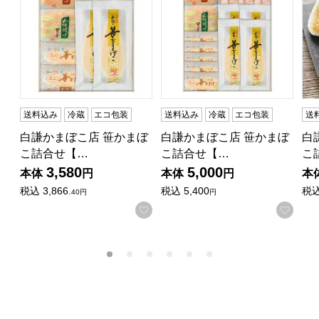
送料込み
冷蔵
エコ包装
送料込み
冷蔵
エコ包装
送
白謙かまぼこ店 笹かまぼ
白謙かまぼこ店 笹かまぼ
白
こ詰合せ【…
こ詰合せ【…
こ
3,580
5,000
本体
円
本体
円
本
税込
3,866.
税込
5,400
税
40円
円
お気に入りに登録する
お気