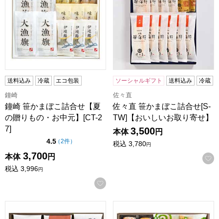
送料込み
冷蔵
エコ包装
ソーシャルギフト
送料込み
冷蔵
鐘崎
佐々直
鐘崎 笹かまぼこ詰合せ【夏
佐々直 笹かまぼこ詰合せ[S-
の贈りもの・お中元】[CT-2
TW]【おいしいお取り寄せ】
7]
3,500
本体
円
点（5点満点中）
4.5
の評価
（
2件
）
税込
3,780
円
3,700
本体
円
税込
3,996
円
お気に入りに登録する
蒲鉾本舗 高政 笹かまぼこ詰合せ 19個[AWB8-4]【おいしい
蒲鉾本舗 高政 笹かまぼこ詰合せ