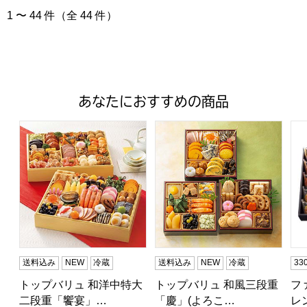
1 〜 44 件（全 44 件）
あなたにおすすめの商品
トップバリュ 和洋中特大二段重「饗宴」(きょうえん)【4
トップバリュ 和風三段重「慶」
フ
送料込み
NEW
冷蔵
送料込み
NEW
冷蔵
3
トップバリュ 和洋中特大
トップバリュ 和風三段重
フ
二段重「饗宴」…
「慶」(よろこ…
レ