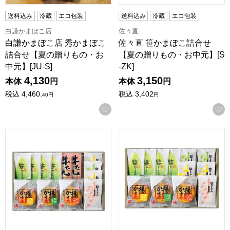
送料込み
冷蔵
エコ包装
送料込み
冷蔵
エコ包装
白謙かまぼこ店
佐々直
白謙かまぼこ店 秀かまぼこ
佐々直 笹かまぼこ詰合せ
詰合せ【夏の贈りもの・お
【夏の贈りもの・お中元】[S
中元】[JU-S]
-ZK]
4,130
3,150
本体
円
本体
円
税込
4,460.
税込
3,402
40
円
円
お気に入りに登録する
馬上かまぼこ店 笹かまぼこ詰合せ【夏の贈りもの・お中元】[B
馬上かまぼこ店 笹かまぼこ詰合