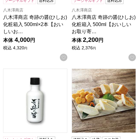
ソーシャルギフト
送料込み
ソーシャルギフト
送料込み
八木澤商店
八木澤商店
八木澤商店 奇跡の醤(ひしお)
八木澤商店 奇跡の醤(ひしお)
化粧箱入 500ml×2本【おい
化粧箱入 500ml【おいしい
しいお…
お取り寄…
4,000
2,200
本体
円
本体
円
税込
4,320
税込
2,376
円
円
お気に入りに登録する
八木澤商店 奇跡の醤(ひしお) 150ml【おいしいお取り寄せ】
蒲鉾本舗 高政 笹かまぼこ詰合