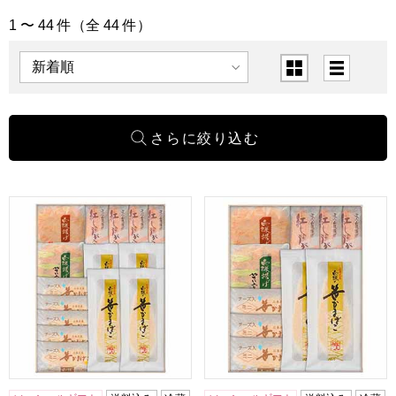
1 〜 44 件（全 44 件）
「調味料・佃煮・練り物」の商品一覧
表示順
表示切替
白謙かまぼこ店 笹かまぼこ詰合せ [AN-2]【おいしいお取り
白謙かまぼこ店 笹かまぼこ詰合