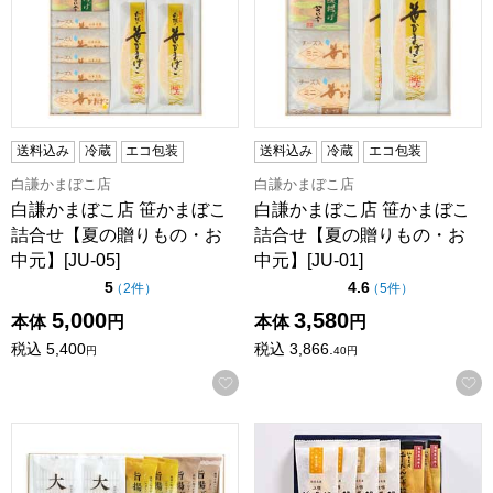
送料込み
冷蔵
エコ包装
送料込み
冷蔵
エコ包装
白謙かまぼこ店
白謙かまぼこ店
白謙かまぼこ店 笹かまぼこ
白謙かまぼこ店 笹かまぼこ
詰合せ【夏の贈りもの・お
詰合せ【夏の贈りもの・お
中元】[JU-05]
中元】[JU-01]
点（5点満点中）
点（5点満点中）
5
4.6
の評価
の評価
（
2件
）
（
5件
）
5,000
3,580
本体
円
本体
円
税込
5,400
税込
3,866.
円
40
円
お気に入りに登録する
鐘崎 笹かまぼこ詰合せ【夏の贈りもの・お中元】[CT-27]
佐々直 笹かまぼこ詰合せ[S-