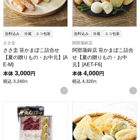
送料込み
冷蔵
エコ包装
送料込み
冷蔵
エコ包装
ささ圭
阿部蒲鉾店
ささ圭 笹かまぼこ詰合せ
阿部蒲鉾店 笹かまぼこ詰合
【夏の贈りもの・お中元】[A
せ【夏の贈りもの・お中
E-M]
元】[AET-F6]
3,000
4,000
本体
円
本体
円
税込
3,240
税込
4,320
円
円
お気に入りに登録する
ささ圭 笹かまぼこ・牛たんスモーク詰合せ【夏の贈りもの・お中
阿部蒲鉾店 笹かまぼこ詰合せ【