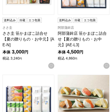
送料込み
冷蔵
エコ包装
送料込み
冷蔵
エコ包装
ささ圭
阿部蒲鉾店
ささ圭 笹かまぼこ詰合せ
阿部蒲鉾店 笹かまぼこ詰合
【夏の贈りもの・お中元】[A
せ【夏の贈りもの・お中
E-N]
元】[AE-L3]
3,000
4,500
本体
円
本体
円
税込
3,240
税込
4,860
円
円
お気に入りに登録する
阿部蒲鉾店 笹かまぼこ詰合せ【夏の贈りもの・お中元】[AE-Y
ささ圭 笹かまぼこ詰合せ【夏の