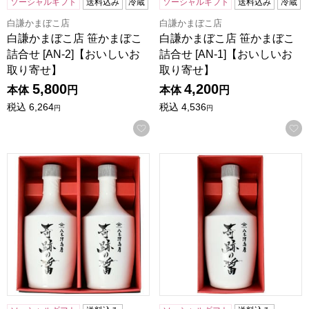
ソーシャルギフト
送料込み
冷蔵
ソーシャルギフト
送料込み
冷蔵
白謙かまぼこ店
白謙かまぼこ店
白謙かまぼこ店 笹かまぼこ
白謙かまぼこ店 笹かまぼこ
詰合せ [AN-2]【おいしいお
詰合せ [AN-1]【おいしいお
取り寄せ】
取り寄せ】
5,800
4,200
本体
円
本体
円
税込
6,264
税込
4,536
円
円
お気に入りに登録する
八木澤商店 奇跡の醤(ひしお) 化粧箱入 500ml×2本【おいし
八木澤商店 奇跡の醤(ひしお) 