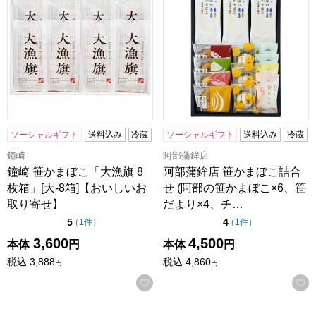
ソーシャルギフト
送料込み
冷蔵
ソーシャルギフト
送料込み
冷蔵
鐘崎
阿部蒲鉾店
鐘崎 笹かまぼこ「大漁旗 8
阿部蒲鉾店 笹かまぼこ詰合
枚箱」[大-8箱]【おいしいお
せ (阿部の笹かまぼこ×6、笹
取り寄せ】
だより×4、チ…
点（5点満点中）
点（5点満点中）
5
4
の評価
の評価
（
1件
）
（
1件
）
3,600
4,500
本体
円
本体
円
税込
3,888
税込
4,860
円
円
お気に入りに登録する