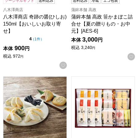
ソーシャルギフト
送料込み
送料込み
冷蔵
エコ包装
八木澤商店
蒲鉾本舗 高政
八木澤商店 奇跡の醤(ひしお)
蒲鉾本舗 高政 笹かまぼこ詰
150ml【おいしいお取り寄
合せ【夏の贈りもの・お中
せ】
元】[AES-6]
3,000
点（5点満点中）
4
の評価
（
1件
）
本体
円
900
税込
3,240
本体
円
円
税込
972
円
お気に入りに登録する
佐々直＜笹かまぼこ詰合せ＞、ふじや千舟＜支倉焼＞、岡田食品
佐々直 笹かまぼこ詰合せ【夏の