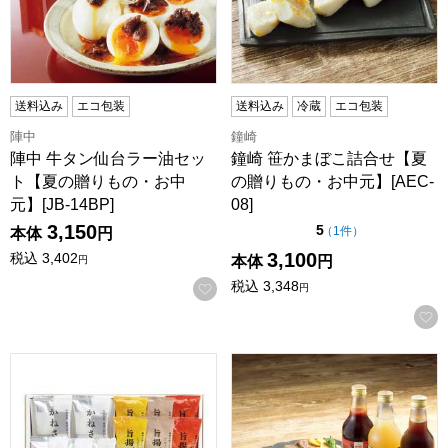
送料込み
エコ包装
送料込み
冷蔵
エコ包装
陣中
鐘崎
陣中 牛タン仙台ラー油セッ
鐘崎 笹かまぼこ詰合せ【夏
ト【夏の贈りもの・お中
の贈りもの・お中元】[AEC-
元】[JB-14BP]
08]
3,150
点（5点満点中）
5
の評価
（
1件
）
本体
円
3,100
税込
3,402
本体
円
円
税込
3,348
お気に入りに登録する
円
鐘崎 笹かまぼこ詰合せ【夏の贈りもの・お中元】[E-21]
上北農産 青森味の詰合せ【夏の贈