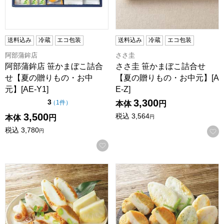
送料込み
冷蔵
エコ包装
送料込み
冷蔵
エコ包装
阿部蒲鉾店
ささ圭
阿部蒲鉾店 笹かまぼこ詰合
ささ圭 笹かまぼこ詰合せ
せ【夏の贈りもの・お中
【夏の贈りもの・お中元】[A
元】[AE-Y1]
E-Z]
3,300
点（5点満点中）
3
の評価
（
1件
）
本体
円
3,500
税込
3,564
本体
円
円
税込
3,780
円
お気に入りに登録する
ささ圭 笹かまぼこ詰合せ【夏の贈りもの・お中元】[AE-M]
阿部蒲鉾店 笹かまぼこ詰合せ【