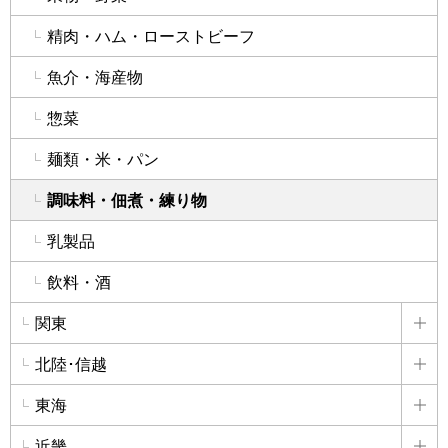
精肉・ハム・ローストビーフ
魚介・海産物
惣菜
麺類・米・パン
調味料・佃煮・練り物
乳製品
飲料・酒
関東
詳
北陸･信越
詳
東海
詳
近畿