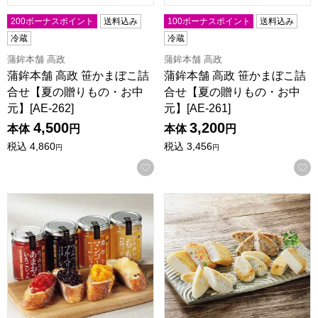
200ボーナスポイント
送料込み
100ボーナスポイント
送料込み
冷蔵
冷蔵
蒲鉾本舗 高政
蒲鉾本舗 高政
蒲鉾本舗 高政 笹かまぼこ詰
蒲鉾本舗 高政 笹かまぼこ詰
合せ【夏の贈りもの・お中
合せ【夏の贈りもの・お中
元】[AE-262]
元】[AE-261]
4,500
3,200
本体
円
本体
円
税込
4,860
税込
3,456
円
円
お気に入りに登録する
セゾンファクトリー ジャム4個詰合せ【夏の贈りもの・お中元】[S
佐々直 笹かまぼこ詰合せ【夏の