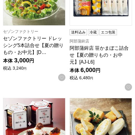
セゾンファクトリー
送料込み
冷蔵
エコ包装
セゾンファクトリー ドレッ
阿部蒲鉾店
シング5本詰合せ【夏の贈り
阿部蒲鉾店 笹かまぼこ詰合
もの・お中元】[D…
せ【夏の贈りもの・お中
3,000
本体
円
元】[AJ-L6]
税込
3,240
6,000
円
本体
円
お気に入りに登録する
税込
6,480
円
陣中 牛タン仙台ラー油セット【夏の贈りもの・お中元】[JB-14
鐘崎 笹かまぼこ詰合せ【夏の贈り