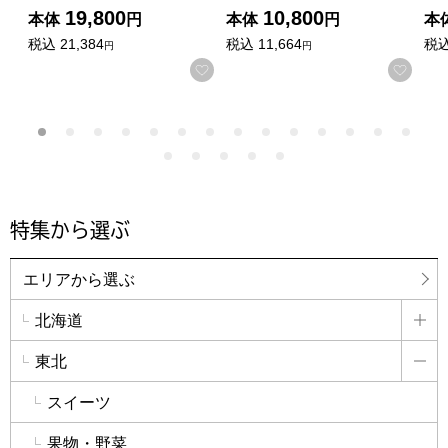
19,800
10,800
本体
円
本体
円
本
税込
21,384
税込
11,664
税
円
円
お気に入りに登録する
お気
特集から選ぶ
エリアから選ぶ
北海道
詳
東北
詳
スイーツ
果物・野菜