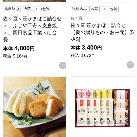
送料込み
冷蔵
エコ包装
送料込み
冷蔵
エコ包装
佐々直
佐々直＜笹かまぼこ詰合せ
佐々直 笹かまぼこ詰合せ
＞、ふじや千舟＜支倉焼
【夏の贈りもの・お中元】[S
＞、岡田食品工業＜仙台
-AS]
長…
3,400
4,800
本体
円
本体
円
税込
3,672
税込
5,184
円
円
お気に入りに登録する
白謙かまぼこ店 秀かまぼこ詰合せ【夏の贈りもの・お中元】[JU
佐々直 笹かまぼこ詰合せ【夏の