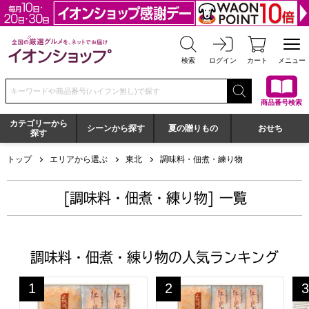
全国の厳選グルメを、ネットでお届け イオンショップ
検索
ログイン
カート
メニュー
検索キーワードまたは商品番号を入力してください
商品番号検索
カテゴリーから
シーンから探す
夏の贈りもの
おせち
探す
トップ
エリアから選ぶ
東北
調味料・佃煮・練り物
[調味料・佃煮・練り物] 一覧
調味料・佃煮・練り物の人気ランキング
白謙かまぼこ店 笹かまぼこ詰合せ【夏の贈りもの・お中元】[J
白謙かまぼこ店 笹かまぼこ詰合せ
白
1
2
3
位
位
位