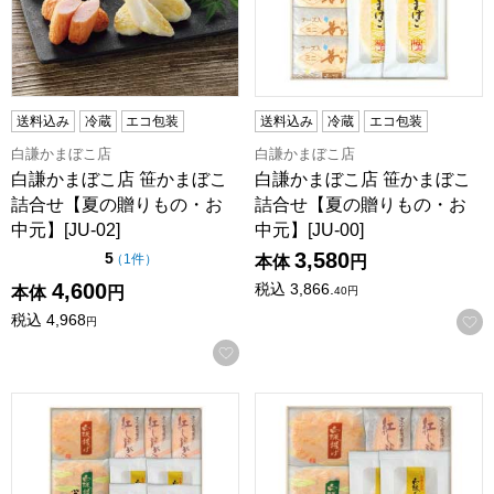
送料込み
冷蔵
エコ包装
送料込み
冷蔵
エコ包装
白謙かまぼこ店
白謙かまぼこ店
白謙かまぼこ店 笹かまぼこ
白謙かまぼこ店 笹かまぼこ
詰合せ【夏の贈りもの・お
詰合せ【夏の贈りもの・お
中元】[JU-02]
中元】[JU-00]
3,580
点（5点満点中）
5
の評価
（
1件
）
本体
円
4,600
税込
3,866.
本体
円
40
円
税込
4,968
円
お気に入りに登録する
白謙かまぼこ店 笹かまぼこ詰合せ【夏の贈りもの・お中元】[JU
白謙かまぼこ店 笹かまぼこ詰合