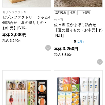
セゾンファクトリー
送料込み
冷蔵
エコ包装
セゾンファクトリー ジャム4
佐々直
個詰合せ【夏の贈りもの・
佐々直 笹かまぼこ詰合せ
お中元】[SJK-…
【夏の贈りもの・お中元】[S
3,000
本体
円
-NZ1]
税込
3,240
点（5点満点中）
円
5
の評価
（
1件
）
お気に入りに登録する
3,250
本体
円
税込
3,510
円
ささ圭 笹かまぼこ詰合せ【夏の贈りもの・お中元】[AE-N]
阿部蒲鉾店 笹かまぼこ詰合せ【