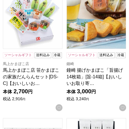
ソーシャルギフト
送料込み
冷蔵
ソーシャルギフト
送料込み
冷蔵
馬上かまぼこ店
鐘崎
馬上かまぼこ店 笹かまぼこ
鐘崎 揚げかまぼこ「旨揚げ
の家族だんらんセット[DS-
14枚箱」[旨-14箱]【おいし
C]【おいしいお…
いお取り寄…
2,700
3,000
本体
円
本体
円
税込
2,916
税込
3,240
円
円
お気に入りに登録する
鐘崎 笹かまぼこ「大漁旗 8枚箱」[大-8箱]【おいしいお取り
阿部蒲鉾店 笹かまぼこ詰合せ (