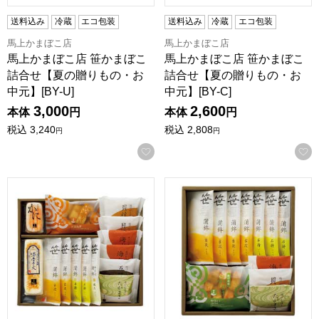
送料込み
冷蔵
エコ包装
送料込み
冷蔵
エコ包装
馬上かまぼこ店
馬上かまぼこ店
馬上かまぼこ店 笹かまぼこ
馬上かまぼこ店 笹かまぼこ
詰合せ【夏の贈りもの・お
詰合せ【夏の贈りもの・お
中元】[BY-U]
中元】[BY-C]
3,000
2,600
本体
円
本体
円
税込
3,240
税込
2,808
円
円
お気に入りに登録する
蒲鉾本舗 高政 笹かまぼこ詰合せ【夏の贈りもの・お中元】[AE-
蒲鉾本舗 高政 笹かまぼこ詰合せ