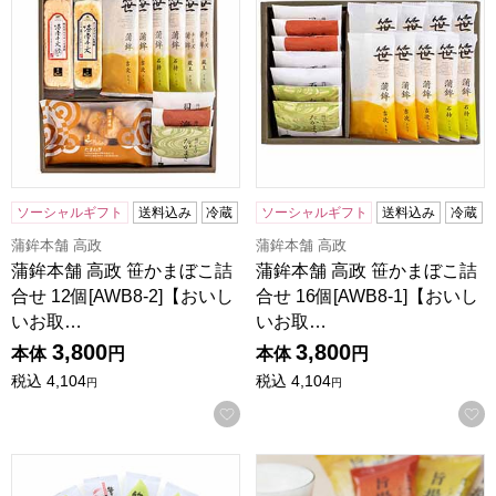
ソーシャルギフト
送料込み
冷蔵
ソーシャルギフト
送料込み
冷蔵
蒲鉾本舗 高政
蒲鉾本舗 高政
蒲鉾本舗 高政 笹かまぼこ詰
蒲鉾本舗 高政 笹かまぼこ詰
合せ 12個[AWB8-2]【おいし
合せ 16個[AWB8-1]【おいし
いお取…
いお取…
3,800
3,800
本体
円
本体
円
税込
4,104
税込
4,104
円
円
お気に入りに登録する
馬上かまぼこ店 笹かまぼこの家族だんらんセット[DS-C]【
鐘崎 揚げかまぼこ「旨揚げ 1