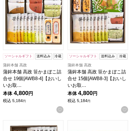
ソーシャルギフト
送料込み
冷蔵
ソーシャルギフト
送料込み
冷蔵
蒲鉾本舗 高政
蒲鉾本舗 高政
蒲鉾本舗 高政 笹かまぼこ詰
蒲鉾本舗 高政 笹かまぼこ詰
合せ 19個[AWB8-4]【おいし
合せ 15個[AWB8-3]【おいし
いお取…
いお取…
4,800
4,800
本体
円
本体
円
税込
5,184
税込
5,184
円
円
お気に入りに登録する
蒲鉾本舗 高政 笹かまぼこ詰合せ 12個[AWB8-2]【おいしい
蒲鉾本舗 高政 笹かまぼこ詰合せ