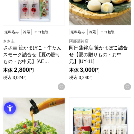
送料込み
冷蔵
エコ包装
送料込み
冷蔵
エコ包装
ささ圭
阿部蒲鉾店
ささ圭 笹かまぼこ・牛たん
阿部蒲鉾店 笹かまぼこ詰合
スモーク詰合せ【夏の贈り
せ【夏の贈りもの・お中
もの・お中元】[AE…
元】[UY-11]
2,800
3,000
本体
円
本体
円
税込
3,024
税込
3,240
円
円
お気に入りに登録する
セゾンファクトリー ドレッシング5本詰合せ【夏の贈りもの・お中
阿部蒲鉾店 笹かまぼこ詰合せ【