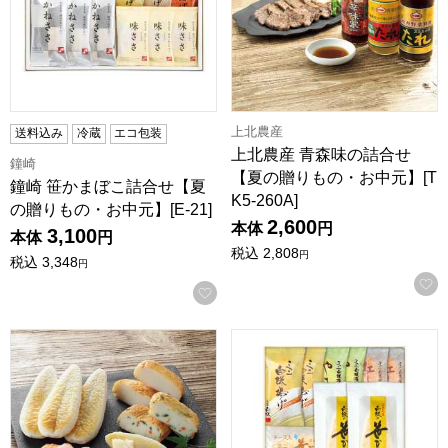
上北農産
送料込み
冷蔵
エコ包装
上北農産 青森味の詰合せ
鐘崎
【夏の贈りもの・お中元】[T
鐘崎 笹かまぼこ詰合せ【夏
K5-260A]
の贈りもの・お中元】[E-21]
2,600
本体
円
3,100
本体
円
税込
2,808
円
税込
3,348
円
お気に入りに登録する
白謙かまぼこ店 笹かまぼこ詰合せ【夏の贈りもの・お中元】[JU
白謙かまぼこ店 笹かまぼこ詰合