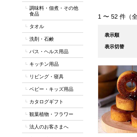
調味料・佃煮・その他
食品
「成人内祝い」の
1 〜 52 件（
タオル
表示順
洗剤・石鹸
表示切替
バス・ヘルス用品
キッチン用品
森の庭 焦がしキャ
リビング・寝具
ベビー・キッズ用品
カタログギフト
観葉植物・フラワー
法人のお客さまへ