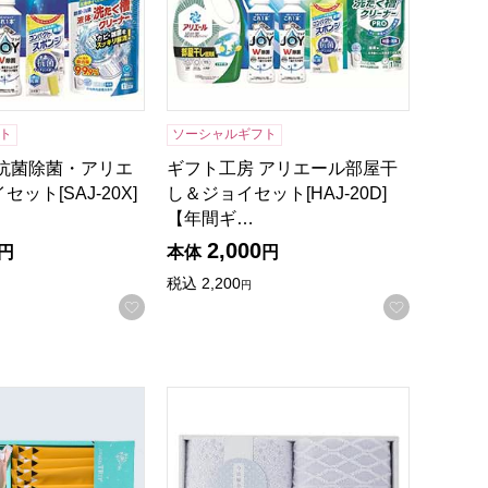
ト
ソーシャルギフト
 抗菌除菌・アリエ
ギフト工房 アリエール部屋干
ット[SAJ-20X]
し＆ジョイセット[HAJ-20D]
【年間ギ…
2,000
円
本体
円
税込
2,200
円
お気に入りに登録する
お気に入
録する
入【年間ギフト】
プ 魅惑のスイーツ詰合せ 太陽のサーカス[CHB-12A]【年間
昭和西川 今治輪奈織紋タオルギフト[20