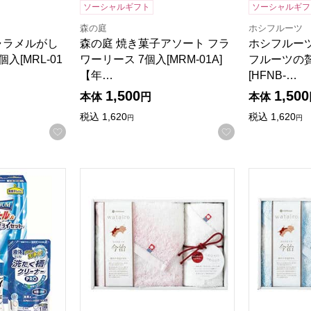
ソーシャルギフト
ソーシャルギフ
森の庭
ホシフルーツ
ャラメルがし
森の庭 焼き菓子アソート フラ
ホシフルー
入[MRL-01
ワーリース 7個入[MRM-01A]
フルーツの贅
【年…
[HFNB-…
1,500
1,500
本体
円
本体
税込
1,620
税込
1,620
円
円
お気に入りに登録する
お気に入りに登
ール＆ジョイセット[GAJ-15D]【年間ギフト】
西川 watairo タオルセット[WT4510F1W1
西川 wata