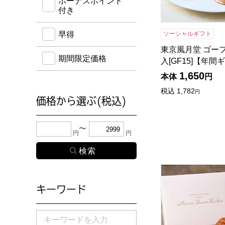
ボーナスポイント
付き
ソーシャルギフト
早得
東京風月堂 ゴーフ
期間限定価格
入[GF15]【年間
1,650
本体
円
税込
1,782
円
価格から選ぶ(税込)
下限金額・上限金額のどちらか１つまたは両方に、
円
円
ホテルニューオータ
キーワード
検索したい商品のキーワードを入力してください。