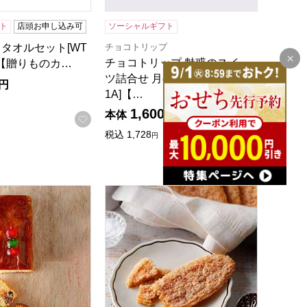
ト
店頭お申し込み可
ソーシャルギフト
チョコトリップ
ro タオルセット[WT
チョコトリップ 魅惑のスイー
1]【贈りものカ…
ツ詰合せ 月のサーカス[CHB-1
円
1A]【…
1,600
本体
円
録する
お気に入りに登録する
税込
1,728
円
お気に入
17]【年間ギフト】
オータニ フルーツケーキ(1本)[F-17]【年間ギフト】
ホテルニューオータニ リーフパイ(プレーン5