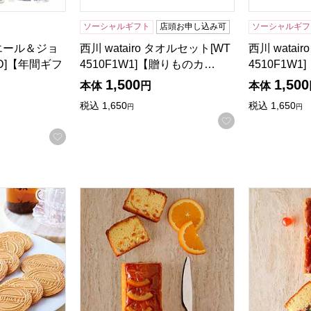
る商品から絞りこむことができます。
ソーシャルギフト
店頭お申し込み可
ソーシャルギフ
エール＆ジョ
西川 watairo タオルセット[WT
西川 watai
5D]【年間ギフ
4510F1W1]【贈りものカ…
4510F1W
1,500
1,500
本体
円
本体
税込
1,650
税込
1,650
円
円
お気に入りに登
お気に入りに登録する
レット 36枚入[GF15]【年間ギフト】
ホテルニューオータニ オレンジケーキ(1本)[O-
ホテルニュー
商品から絞り込むことができます。