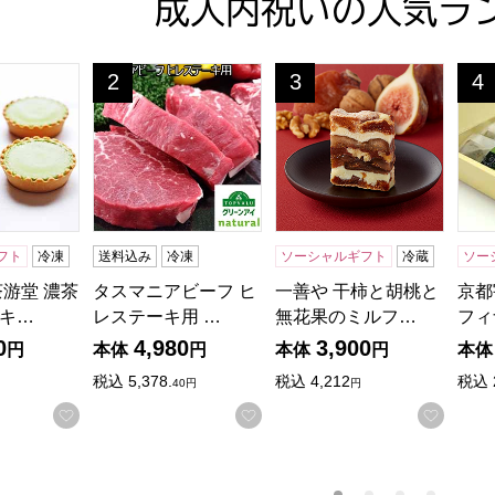
成人内祝いの人気ラ
茶游堂 濃茶ロールケーキ＆抹茶チーズケーキ4個セット【年間
タスマニアビーフ ヒレステーキ用 480g((120
一善や 干柿と胡桃と無花果
京都
2
3
4
位
位
位
フト
冷凍
送料込み
冷凍
ソーシャルギフト
冷蔵
ソー
茶游堂 濃茶
タスマニアビーフ ヒ
一善や 干柿と胡桃と
京都
キ…
レステーキ用 …
無花果のミルフ…
フィ
0
4,980
3,900
円
本体
円
本体
円
本体
税込
5,378.
税込
4,212
税込
40円
円
お気に入りに登録する
お気に入りに登録する
お気に