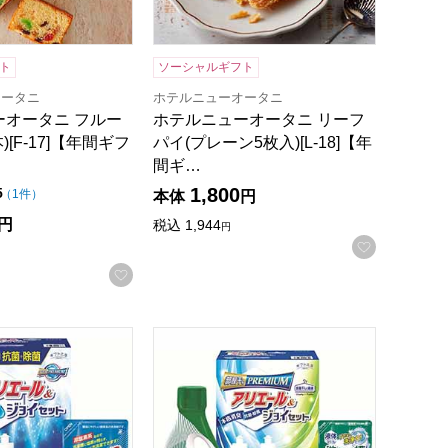
ト
ソーシャルギフト
オータニ
ホテルニューオータニ
ーオータニ フルー
ホテルニューオータニ リーフ
)[F-17]【年間ギフ
パイ(プレーン5枚入)[L-18]【年
間ギ…
1,800
点（5点満点中）
5
の評価
（
1件
）
本体
円
円
税込
1,944
円
お気に入
録する
お気に入りに登録する
K-18]【年間ギフト】
[MRM-02A]【年間ギフト】
抗菌除菌・アリエール＆ジョイセット[SAJ-20X]【年間ギフト
ギフト工房 アリエール部屋干し＆ジョイセッ