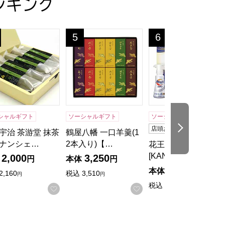
ンキング
ギフト】
g×2枚)×2)トップバリュグリーンアイナチュラル【おいしいお取り寄
のミルフィーユ 6個入り 1箱【年間ギフト】
宇治 茶游堂 抹茶フィナンシェ 老松 5本入【年間ギフト】
鶴屋八幡 一口羊羹(12本入り)【年間ギフト
花王 アタックZERO[
5
6
位
位
シャルギフト
ソーシャルギフト
ソーシャルギフト
次の商品
店頭お申し込み可
宇治 茶游堂 抹茶
鶴屋八幡 一口羊羹(1
ナンシェ…
2本入り)【…
花王 アタックZERO
[KAN-3…
2,000
3,250
円
本体
円
2,700
本体
円
2,160
税込
3,510
円
円
税込
2,970
円
入りに登録する
お気に入りに登録する
お気に入りに登録する