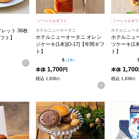
ソーシャルギフト
ソーシャルギフ
ホテルニューオータニ
ホテルニュー
レット 36枚
ホテルニューオータニ オレン
ホテルニュ
ギフト】
ジケーキ(1本)[O-17]【年間ギフ
ツケーキ(1本
ト】
ト】
点（5点満点中）
5
の評価
（
2件
）
お気に入りに登録する
1,700
1,700
本体
円
本体
検索したい金額を入力してください。
税込
1,836
税込
1,836
円
円
お気に入りに登
ニ マロンバウムクーヘン6個入り(プレーン、ココア各3個)[MB
森の庭 焼き菓子アソート フラワーリース 10個入
ギフト工房 