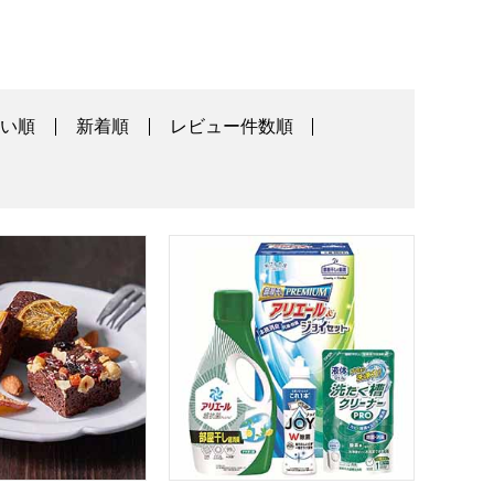
高い順
新着順
レビュー件数順
MRM-01A]【年間ギフト】
 ナッツとドライフルーツの贅沢ブラウニー 3個[HFNB-3]【
ギフト工房 アリエール部屋干し＆ジョイセッ