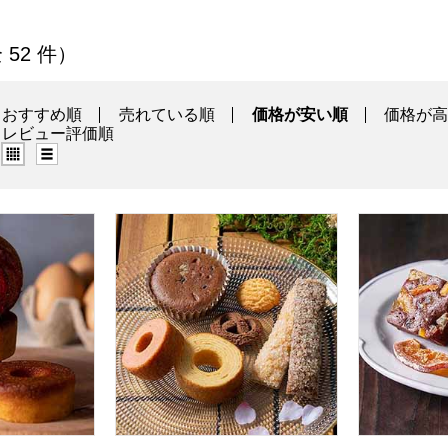
商品一覧
全 52 件）
おすすめ順
売れている順
価格が安い順
価格が
レビュー評価順
グリッド表示（タイル表示）
リスト表示
ラメルがしみ込んだバーム 5個入[MRL-01A]【年間ギフト】
森の庭 焼き菓子アソート フラワーリース 7個入[
ホシフルーツ