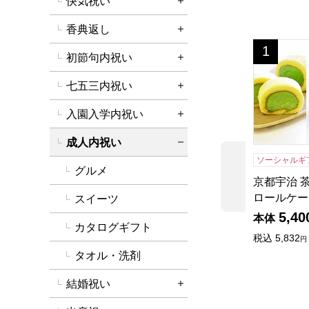
快気祝い
詳細を開く
香典返し
詳細を開く
京都宇治 
1
位
初節句内祝い
詳細を開く
七五三内祝い
詳細を開く
入園入学内祝い
詳細を開く
成人内祝い
詳細を閉じる
ソーシャルギ
グルメ
前の商品
京都宇治 
ロールケー
スイーツ
5,40
本体
カタログギフト
税込
5,832
円
タオル・洗剤
結婚祝い
詳細を開く