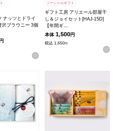
ト
ソーシャルギフト
ギフト工房 アリエール部屋干
ツ ナッツとドライ
し＆ジョイセット[HAJ-15D]
沢ブラウニー 3個
【年間ギ…
1,500
本体
円
円
税込
1,650
円
お気に入
録する
お気に入りに登録する
]【贈りものカタログ】
iro タオルセット[WT4510F1W1]【贈りものカタログ】
チョコトリップ 魅惑のスイーツ詰合せ 月の