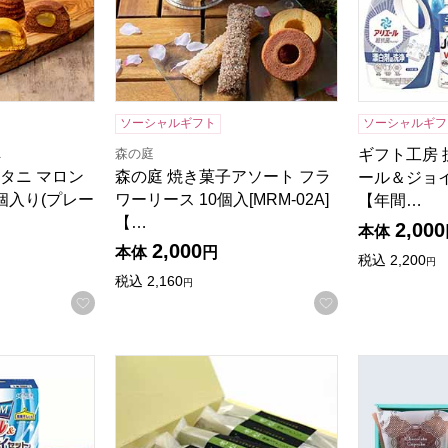
ソーシャルギフト
ソーシャルギフ
ニ
森の庭
ギフト工房
タニ マロン
森の庭 焼き菓子アソート フラ
ール＆ジョイセ
個入り(プレー
ワーリース 10個入[MRM-02A]
【年間…
【…
2,000
本体
2,000
本体
円
税込
2,200
円
税込
2,160
円
お気に入りに登録する
お気に入りに登
ール＆ジョイセット[GAJ-20D]【年間ギフト】
京都宇治 茶游堂 抹茶フィナンシェ 老松 5本
チョコトリッ