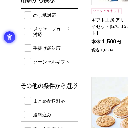
用途から選ぶ
のし紙・メッセージカード・手提げ袋に対応してい
ソーシャルギフト
のし紙対応
ギフト工房 アリ
イセット[GAJ-1
メッセージカード
ト】
対応
1,500
本体
円
手提げ袋対応
税込
1,650
円
ソーシャルギフト
東京風月堂 ゴーフ
その他の条件から選ぶ
送料込み・ボーナスポイント付き・早得・期間限定
まとめ配送対応
送料込み