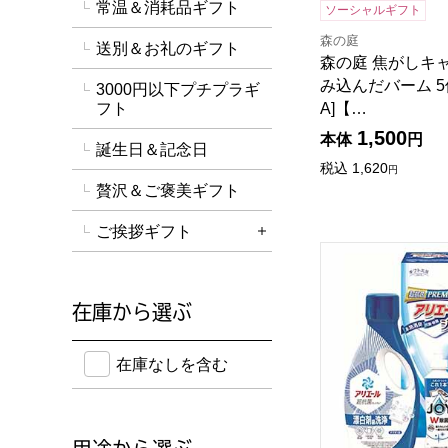
常温＆消耗品ギフト
ソーシャルギフト
森の庭
送別＆お礼のギフト
森の庭 焦がしキ
み込んだバーム 5個
3000円以下プチプラギ
フト
A]【…
1,500
本体
円
誕生日＆記念日
税込
1,620
円
贅沢＆ご褒美ギフト
ご挨拶ギフト
詳細を開く
ギフト工房 アリエ
在庫から選ぶ
在庫のない商品を含めて検索することができます。
在庫なしを含む