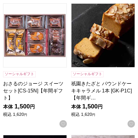
おさるのジョージ スイーツセット[CS-15N]【年間ギフト】
祇園きたざと パウンドケーキキャ
ソーシャルギフト
ソーシャルギフト
おさるのジョージ スイーツ
祇園きたざと パウンドケー
セット[CS-15N]【年間ギフ
キキャラメル 1本 [GK-P1C]
ト】
【年間ギ…
1,500
1,500
本体
円
本体
円
税込
1,620
税込
1,620
円
円
お気に入りに登録する