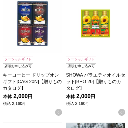
ソーシャルギフト
ソーシャルギフト
店頭お申し込み可
店頭お申し込み可
キーコーヒー ドリップオン
SHOWA バラエティオイルセ
ギフト[CAG-20N]【贈りもの
ット[BPO-20]【贈りものカ
カタログ】
タログ】
2,000
2,000
本体
円
本体
円
税込
2,160
税込
2,160
円
円
お気に入りに登録する
マルハニチロ さば缶詰2種4個セット【年間ギフト】
ホシフルーツ ハードバウム 直