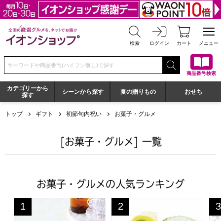
全国の厳選グルメを、ネットでお届け イオンショップ
検索
ログイン
カート
メニュー
検索キーワードまたは商品番号を入力してください
商品番号検索
カテゴリーから
シーンから探す
夏の贈りもの
おせち
探す
トップ
ギフト
初節句内祝い
お菓子・グルメ
[お菓子・グルメ] 一覧
お菓子・グルメの人気ランキング
東京風月堂 ゴーフレット(72枚入)【年間ギフト】
京都宇治 茶游堂 濃茶ロール
ロ
1
2
3
位
位
位