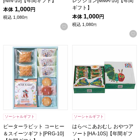
[NIN-10]【年間ギフト】
レクション[MMA-10]【年間
ギフト】
1,000
本体
円
1,000
本体
円
税込
1,080
円
税込
1,080
円
お気に入りに登録する
ピーターラビット コーヒー＆スイーツギフト[PRG-10]【年
はらぺこあおむし おやつアソート
ソーシャルギフト
ソーシャルギフト
ピーターラビット コーヒー
はらぺこあおむし おやつア
＆スイーツギフト[PRG-10]
ソート[HA-10S]【年間ギフ