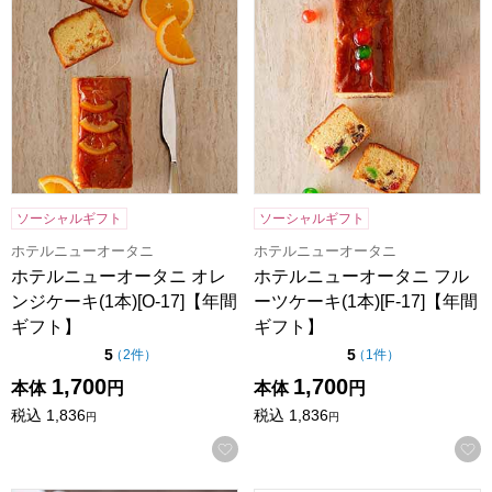
ソーシャルギフト
ソーシャルギフト
ホテルニューオータニ
ホテルニューオータニ
ホテルニューオータニ オレ
ホテルニューオータニ フル
ンジケーキ(1本)[O-17]【年間
ーツケーキ(1本)[F-17]【年間
ギフト】
ギフト】
点（5点満点中）
点（5点満点中）
5
5
の評価
の評価
（
2件
）
（
1件
）
1,700
1,700
本体
円
本体
円
税込
1,836
税込
1,836
円
円
お気に入りに登録する