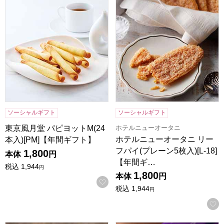
東京風月堂 パピヨットM(24本入)[PM]【年間ギフト】
ホテルニューオータニ リーフパイ
ソーシャルギフト
ソーシャルギフト
ホテルニューオータニ
東京風月堂 パピヨットM(24
ホテルニューオータニ リー
本入)[PM]【年間ギフト】
フパイ(プレーン5枚入)[L-18]
1,800
本体
円
【年間ギ…
税込
1,944
円
1,800
本体
円
お気に入りに登録する
税込
1,944
円