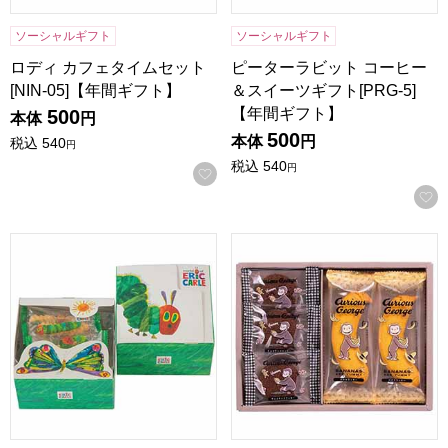
ソーシャルギフト
ソーシャルギフト
ロディ カフェタイムセット
ピーターラビット コーヒー
[NIN-05]【年間ギフト】
＆スイーツギフト[PRG-5]
【年間ギフト】
500
本体
円
500
本体
円
税込
540
円
税込
540
円
お気に入りに登録する
はらぺこあおむし おやつアソート[HAー5S]【年間ギフト】
おさるのジョージ スイーツセッ