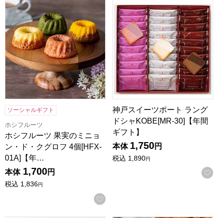
ホシフルーツ 果実のミニョン・ド・クグロフ 4個[HFX-01A
神戸スイーツポート ラングドシャ
神戸スイーツポート ラング
ソーシャルギフト
ドシャKOBE[MR-30]【年間
ホシフルーツ
ギフト】
ホシフルーツ 果実のミニョ
1,750
本体
円
ン・ド・クグロフ 4個[HFX-
01A]【年…
税込
1,890
円
1,700
本体
円
税込
1,836
円
お気に入りに登録する