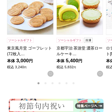
ソーシャルギフト
ソーシャルギフト
冷凍
ソ
東京風月堂 ゴーフレット
京都宇治 茶游堂 濃茶ロー
ロ
(72枚入…
ルケーキ…
ト[
3,000
5,400
本体
円
本体
円
本
税込
3,240
税込
5,832
税
円
円
お気に入りに登録する
お気