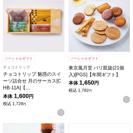
ソーシャルギフト
ソーシャルギフト
チョコトリップ
東京風月堂 パリ凱旋(21個
チョコトリップ 魅惑のスイ
入)[PGS]【年間ギフト】
ーツ詰合せ 月のサーカス[C
1,650
本体
円
HB-11A]【…
税込
1,782
円
1,600
本体
円
税込
1,728
円
お気に入りに登録する
東京風月堂 ゴーフレット 36枚入[GF15]【年間ギフト】
飛騨高山ファクトリー〜食菜味