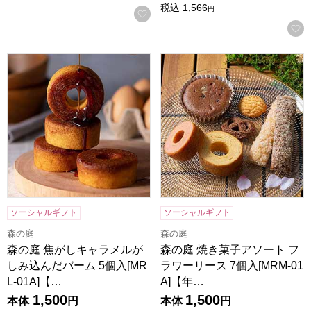
税込
1,566
円
お気に入りに登録する
森の庭 焦がしキャラメルがしみ込んだバーム 5個入[MRL-01
森の庭 焼き菓子アソート フラワ
ソーシャルギフト
ソーシャルギフト
森の庭
森の庭
森の庭 焦がしキャラメルが
森の庭 焼き菓子アソート フ
しみ込んだバーム 5個入[MR
ラワーリース 7個入[MRM-01
L-01A]【…
A]【年…
1,500
1,500
本体
円
本体
円