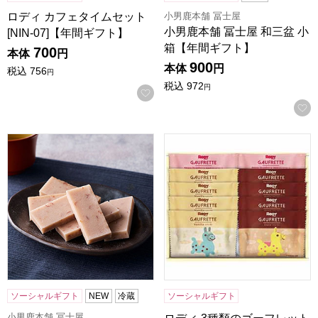
小男鹿本舗 冨士屋
ロディ カフェタイムセット
小男鹿本舗 冨士屋 和三盆 小
[NIN-07]【年間ギフト】
箱【年間ギフト】
700
本体
円
900
本体
円
税込
756
円
税込
972
円
お気に入りに登録する
小男鹿本舗 冨士屋 紫雲石 6個入【年間ギフト】
ロディ 3種類のゴーフレット詰合
ソーシャルギフト
NEW
冷蔵
ソーシャルギフト
小男鹿本舗 冨士屋