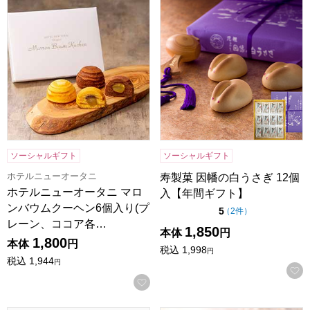
ホテルニューオータニ マロンバウムクーヘン6個入り(プレーン、
寿製菓 因幡の白うさぎ 12個
ソーシャルギフト
ソーシャルギフト
ホテルニューオータニ
寿製菓 因幡の白うさぎ 12個
ホテルニューオータニ マロ
入【年間ギフト】
ンバウムクーヘン6個入り(プ
点（5点満点中）
5
の評価
（
2件
）
レーン、ココア各…
1,850
本体
円
1,800
本体
円
税込
1,998
円
税込
1,944
円
お気に入りに登録する