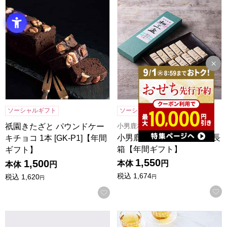
祇園きたざと パウンドケーキチョコ 1本 [GK-P1]【年間ギフ
小男鹿本舗 冨士屋 和三盆 長
ソーシャルギフト
ソーシャルギフト
NEW
小男鹿本舗 冨士屋
祇園きたざと パウンドケー
小男鹿本舗 冨士屋 和三盆 長
キチョコ 1本 [GK-P1]【年間
箱【年間ギフト】
ギフト】
1,550
1,500
本体
円
本体
円
税込
1,674
税込
1,620
円
円
お気に入りに登録する
チョコトリップ 魅惑のスイーツ詰合せ 月のサーカス[CHB-1
東京風月堂 パリ凱旋(21個入)