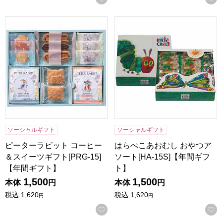
ピーターラビット コーヒー＆スイーツギフト[PRG-15]【年
はらぺこあおむし おやつアソート
ソーシャルギフト
ソーシャルギフト
ピーターラビット コーヒー
はらぺこあおむし おやつア
＆スイーツギフト[PRG-15]
ソート[HA-15S]【年間ギフ
【年間ギフト】
ト】
1,500
1,500
本体
円
本体
円
税込
1,620
税込
1,620
円
円
お気に入りに登録する