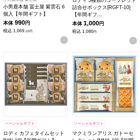
ロディ 3種類のゴーフレット
小男鹿本舗 冨士屋 紫雲石 6
詰合せボックス[RGFT-10]
個入【年間ギフト】
【年間ギフ…
990
1,000
本体
円
本体
円
税込
1,069.
税込
1,080
20
円
円
お気に入りに登録する
ロディ カフェタイムセット[NIN-10]【年間ギフト】
マクミランアリス ガトーセレク
ソーシャルギフト
ソーシャルギフト
ロディ カフェタイムセット
マクミランアリス ガトーセ