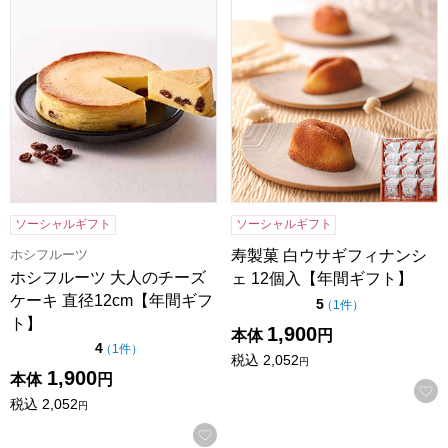
ホシフルーツ 大人のチーズケーキ 直径12cm【年間ギフト】
寿製菓 白ウサギフィナンシェ 
ソーシャルギフト
ソーシャルギフト
ホシフルーツ
寿製菓 白ウサギフィナンシ
ホシフルーツ 大人のチーズ
ェ 12個入【年間ギフト】
ケーキ 直径12cm【年間ギフ
点（5点満点中）
5
の評価
（
1件
）
ト】
1,900
本体
円
点（5点満点中）
4
の評価
（
1件
）
税込
2,052
円
1,900
本体
円
税込
2,052
円
お気に入りに登録する