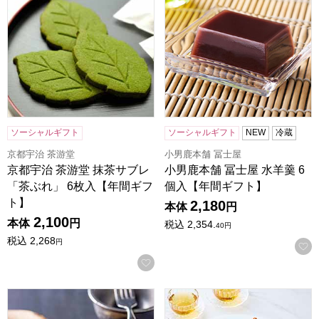
ソーシャルギフト
ソーシャルギフト
NEW
冷蔵
京都宇治 茶游堂
小男鹿本舗 冨士屋
京都宇治 茶游堂 抹茶サブレ
小男鹿本舗 冨士屋 水羊羹 6
「茶ぶれ」 6枚入【年間ギフ
個入【年間ギフト】
ト】
2,180
本体
円
2,100
本体
円
税込
2,354.
40
円
税込
2,268
円
お気に入りに登録する
ホシフルーツ ナッツとドライフルーツの贅沢ブラウニー 6個[H
東京風月堂 パリ凱旋(25個入)