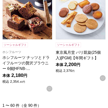
ソーシャルギフト
ソーシャルギフト
ホシフルーツ
東京風月堂 パリ凱旋(25個
ホシフルーツ ナッツとドラ
入)[PGM]【年間ギフト】
イフルーツの贅沢ブラウニ
2,200
本体
円
ー 6個[HFNB-…
税込
2,376
円
2,180
本体
円
税込
2,354.
40
円
お気に入りに登録する
1 〜 60 件（全 90 件）