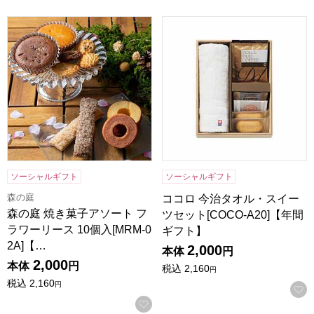
森の庭 焼き菓子アソート フラワーリース 10個入[MRM-02A
ココロ 今治タオル・スイーツセッ
ソーシャルギフト
ソーシャルギフト
森の庭
ココロ 今治タオル・スイー
森の庭 焼き菓子アソート フ
ツセット[COCO-A20]【年間
ラワーリース 10個入[MRM-0
ギフト】
2A]【…
2,000
本体
円
2,000
本体
円
税込
2,160
円
税込
2,160
円
お気に入りに登録する