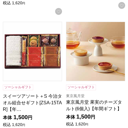
税込
1,620
円
お気に入りに登録する
スイーツアソート＋S 今治タオル組合せギフト[ZSA-15TAR
東京風月堂 果実のチーズタルト
ソーシャルギフト
ソーシャルギフト
東京風月堂
スイーツアソート＋S 今治タ
東京風月堂 果実のチーズタ
オル組合せギフト[ZSA-15TA
ルト(6個入)【年間ギフト】
R]【年…
1,500
1,500
本体
円
本体
円
税込
1,620
税込
1,620
円
円