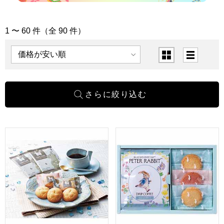
1 〜 60 件（全 90 件）
「お菓子・グルメ」の商品一覧
表示順
表示切替
ロディ カフェタイムセット[NIN-05]【年間ギフト】
ピーターラビット コーヒー＆ス