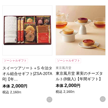
スイーツアソート＋S 今治タオル組合せギフト[ZSA-20TAR
東京風月堂 果実のチーズタルト
ソーシャルギフト
ソーシャルギフト
東京風月堂
スイーツアソート＋S 今治タ
東京風月堂 果実のチーズタ
オル組合せギフト[ZSA-20TA
ルト(8個入)【年間ギフト】
R]【年…
2,000
2,000
本体
円
本体
円
税込
2,160
税込
2,160
円
円
お気に入りに登録する