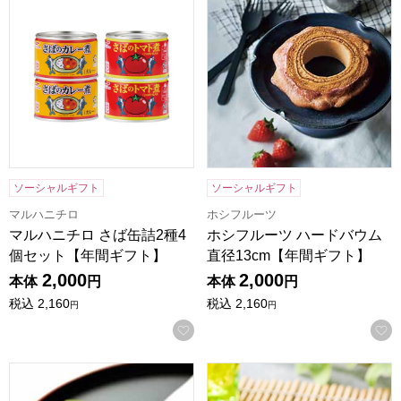
ソーシャルギフト
ソーシャルギフト
マルハニチロ
ホシフルーツ
マルハニチロ さば缶詰2種4
ホシフルーツ ハードバウム
個セット【年間ギフト】
直径13cm【年間ギフト】
2,000
2,000
本体
円
本体
円
税込
2,160
税込
2,160
円
円
お気に入りに登録する
京都宇治 茶游堂 抹茶サブレ「茶ぶれ」 6枚入【年間ギフト】
小男鹿本舗 冨士屋 水羊羹 6