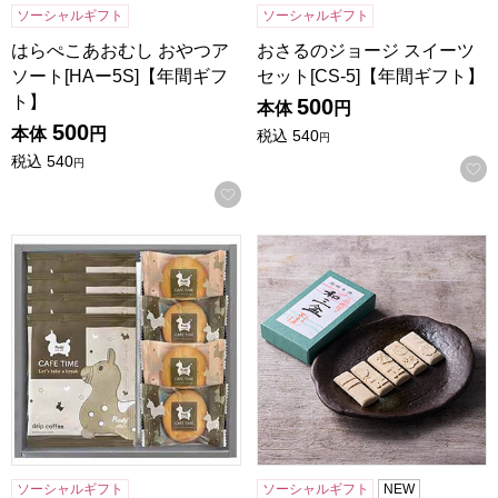
ソーシャルギフト
ソーシャルギフト
はらぺこあおむし おやつア
おさるのジョージ スイーツ
ソート[HAー5S]【年間ギフ
セット[CS-5]【年間ギフト】
ト】
500
本体
円
500
本体
円
税込
540
円
税込
540
円
お気に入りに登録する
ロディ カフェタイムセット[NIN-07]【年間ギフト】
小男鹿本舗 冨士屋 和三盆 小
ソーシャルギフト
ソーシャルギフト
NEW