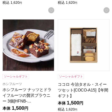
税込
1,620
税込
1,620
円
円
お気に入りに登録する
ホシフルーツ ナッツとドライフルーツの贅沢ブラウニー 3個[H
ココロ 今治タオル・スイーツセッ
ソーシャルギフト
ソーシャルギフト
ホシフルーツ
ココロ 今治タオル・スイー
ホシフルーツ ナッツとドラ
ツセット[COCO-A15]【年間
イフルーツの贅沢ブラウニ
ギフト】
ー 3個[HFNB-…
1,500
本体
円
1,500
本体
円
税込
1,620
円