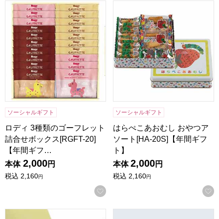
ロディ 3種類のゴーフレット詰合せボックス[RGFT-20]【年
はらぺこあおむし おやつアソート
ソーシャルギフト
ソーシャルギフト
ロディ 3種類のゴーフレット
はらぺこあおむし おやつア
詰合せボックス[RGFT-20]
ソート[HA-20S]【年間ギフ
【年間ギフ…
ト】
2,000
2,000
本体
円
本体
円
税込
2,160
税込
2,160
円
円
お気に入りに登録する
京都宇治 茶游堂 抹茶フィナンシェ 老松 5本入【年間ギフト
チョコトリップ 魅惑のスイーツ