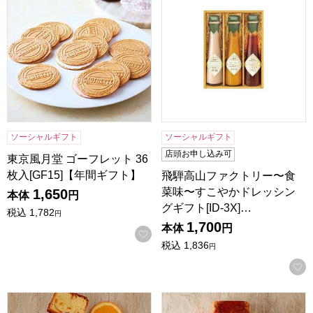
ソーシャルギフト
ソーシャルギフト
店頭お申し込み可
東京風月堂 ゴーフレット 36
枚入[GF15]【年間ギフト】
飛騨高山ファクトリー〜食
菜味〜すこやかドレッシン
1,650
本体
円
グギフト[ID-3X]…
税込
1,782
円
1,700
本体
円
お気に入りに登録する
税込
1,836
円
ホテルニューオータニ オレンジケーキ(1本)[O-17]【年間ギ
ホテルニューオータニ フルーツケ