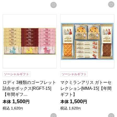
お気に入りに登録する
ロディ 3種類のゴーフレット詰合せボックス[RGFT-15]【年
マクミランアリス ガトーセレク
ソーシャルギフト
ソーシャルギフト
ロディ 3種類のゴーフレット
マクミランアリス ガトーセ
詰合せボックス[RGFT-15]
レクション[MMA-15]【年間
【年間ギフ…
ギフト】
1,500
1,500
本体
円
本体
円
税込
1,620
税込
1,620
円
円
お気に入りに登録する