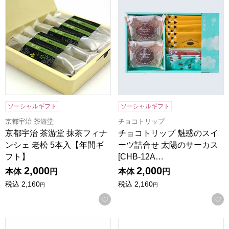
ソーシャルギフト
ソーシャルギフト
京都宇治 茶游堂
チョコトリップ
京都宇治 茶游堂 抹茶フィナ
チョコトリップ 魅惑のスイ
ンシェ 老松 5本入【年間ギ
ーツ詰合せ 太陽のサーカス
フト】
[CHB-12A…
2,000
2,000
本体
円
本体
円
税込
2,160
税込
2,160
円
円
お気に入りに登録する
キーコーヒー ドリップオンギフト[CAG-20N]【贈りものカ
SHOWA バラエティオイルセッ