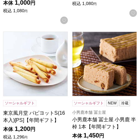
1,000
本体
円
税込
1,080
円
税込
1,080
円
お気に入りに登録する
東京風月堂 パピヨットS(16本入)[PS]【年間ギフト】
小男鹿本舗 冨士屋 小男鹿 半
ソーシャルギフト
ソーシャルギフト
NEW
冷蔵
小男鹿本舗 冨士屋
東京風月堂 パピヨットS(16
小男鹿本舗 冨士屋 小男鹿 半
本入)[PS]【年間ギフト】
棹 1本【年間ギフト】
1,200
本体
円
1,450
本体
円
税込
1,296
円