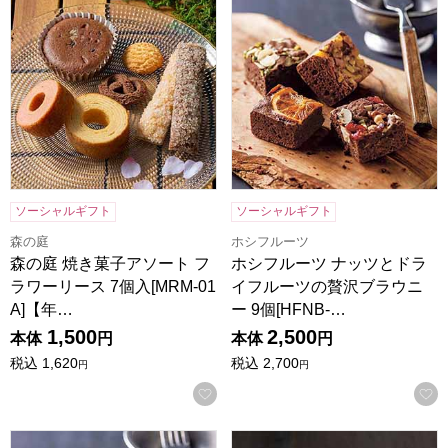
ソーシャルギフト
ソーシャルギフト
森の庭
ホシフルーツ
森の庭 焼き菓子アソート フ
ホシフルーツ ナッツとドラ
ラワーリース 7個入[MRM-01
イフルーツの贅沢ブラウニ
A]【年…
ー 9個[HFNB-…
1,500
2,500
本体
円
本体
円
税込
1,620
税込
2,700
円
円
お気に入りに登録する
ホシフルーツ ナッツとドライフルーツの贅沢ブラウニー 6個[H
ホシフルーツ ナッツとドライフ