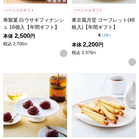
ソーシャルギフト
ソーシャルギフト
寿製菓 白ウサギフィナンシ
東京風月堂 ゴーフレット(48
ェ 16個入【年間ギフト】
枚入)【年間ギフト】
2,500
点（5点満点中）
4
の評価
（
2件
）
本体
円
2,200
税込
2,700
本体
円
円
税込
2,376
お気に入りに登録する
円
東京風月堂 マロングラッセ(8個入)[MGM]【年間ギフト】
東京風月堂 パピヨットS(16本