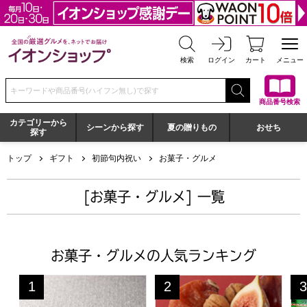
全国の厳選グルメを、ネットでお届け イオンショップ
検索
ログイン
カート
メニュー
検索キーワードまたは商品番号を入力してください
商品番号検索
カテゴリーから
シーンから探す
夏の贈りもの
おせち
探す
トップ
ギフト
初節句内祝い
お菓子・グルメ
[お菓子・グルメ] 一覧
お菓子・グルメの人気ランキング
はちみつフィナンシェ・メープルラスク【年間ギフト】
一善や 干柿と胡桃と無花果のミ
京
1
2
3
位
位
位