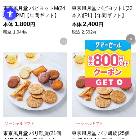
東京風月堂 パピヨットM(24
東京風月堂 パピヨットL(32
本入)[PM]【年間ギフト】
本入)[PL]【年間ギフト】
1,800
2,400
本体
円
本体
円
税込
1,944
税込
2,592
円
円
お気に入りに登録する
東京風月堂 パリ凱旋(21個入)[PGS]【年間ギフト】
東京風月堂 パリ凱旋(25個入)
ソーシャルギフト
ソーシャルギフト
東京風月堂 パリ凱旋(21個
東京風月堂 パリ凱旋(25個