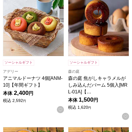
ソーシャルギフト
ソーシャルギフト
アデリー
森の庭
アニマルドーナツ 4個[ANM-
森の庭 焦がしキャラメルが
10]【年間ギフト】
しみ込んだバーム 5個入[MR
L-01A]【…
2,400
本体
円
1,500
本体
円
税込
2,592
円
税込
1,620
円
お気に入りに登録する
森の庭 焼き菓子アソート 芽吹き 16個入[MRM-03A]【年間
森の庭 焼き菓子アソート フラワ