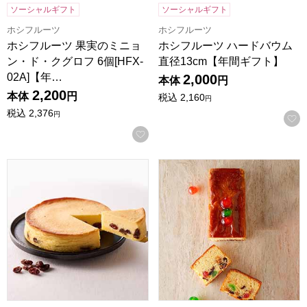
ソーシャルギフト
ソーシャルギフト
ホシフルーツ
ホシフルーツ
ホシフルーツ 果実のミニョ
ホシフルーツ ハードバウム
ン・ド・クグロフ 6個[HFX-
直径13cm【年間ギフト】
02A]【年…
2,000
本体
円
2,200
本体
円
税込
2,160
円
税込
2,376
円
お気に入りに登録する
ホシフルーツ 大人のチーズケーキ 直径12cm【年間ギフト】
ホテルニューオータニ フルーツケ