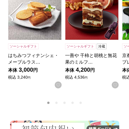
ソーシャルギフト
ソーシャルギフト
冷蔵
ソ
はちみつフィナンシェ・
一善や 干柿と胡桃と無花
京
メープルラス…
果のミルフ…
プ
3,000
4,200
本体
円
本体
円
本
税込
3,240
税込
4,536
税
円
円
お気に入りに登録する
お気