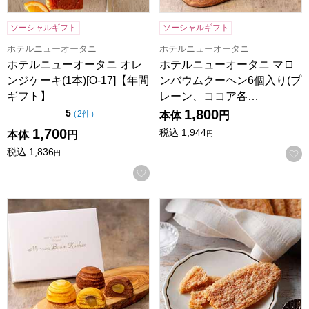
ソーシャルギフト
ソーシャルギフト
ホテルニューオータニ
ホテルニューオータニ
ホテルニューオータニ オレ
ホテルニューオータニ マロ
ンジケーキ(1本)[O-17]【年間
ンバウムクーヘン6個入り(プ
ギフト】
レーン、ココア各…
1,800
点（5点満点中）
5
の評価
（
2件
）
本体
円
1,700
税込
1,944
本体
円
円
税込
1,836
円
お気に入りに登録する
ホテルニューオータニ マロンバウムクーヘン9個入り(プレーン5
ホテルニューオータニ リーフパイ