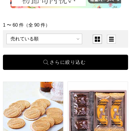
1 〜 60 件（全 90 件）
「お菓子・グルメ」の商品一覧
表示順
表示切替
東京風月堂 ゴーフレット 36枚入[GF15]【年間ギフト】
おさるのジョージ スイーツセッ