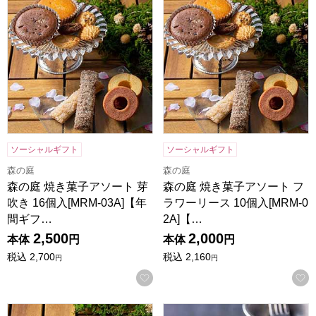
ソーシャルギフト
ソーシャルギフト
森の庭
森の庭
森の庭 焼き菓子アソート 芽
森の庭 焼き菓子アソート フ
吹き 16個入[MRM-03A]【年
ラワーリース 10個入[MRM-0
間ギフ…
2A]【…
2,500
2,000
本体
円
本体
円
税込
2,700
税込
2,160
円
円
お気に入りに登録する
森の庭 焼き菓子アソート フラワーリース 7個入[MRM-01A
ホシフルーツ ナッツとドライフ