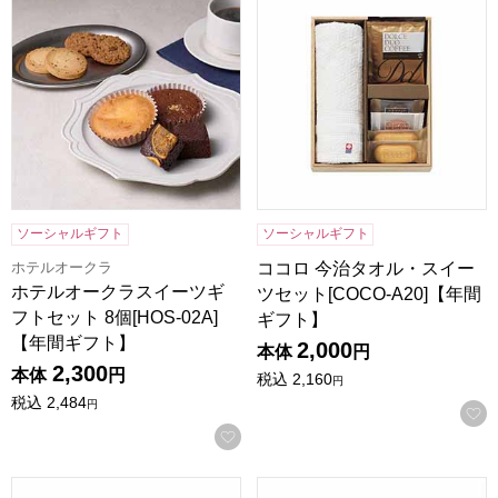
ソーシャルギフト
ソーシャルギフト
ホテルオークラ
ココロ 今治タオル・スイー
ホテルオークラスイーツギ
ツセット[COCO-A20]【年間
フトセット 8個[HOS-02A]
ギフト】
【年間ギフト】
2,000
本体
円
2,300
本体
円
税込
2,160
円
税込
2,484
円
お気に入りに登録する
ココロ 今治タオル・スイーツセット[COCO-A15]【年間ギフ
スイーツアソート＋S 今治タオル