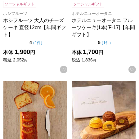
ソーシャルギフト
ソーシャルギフト
ホシフルーツ
ホテルニューオータニ
ホシフルーツ 大人のチーズ
ホテルニューオータニ フル
ケーキ 直径12cm【年間ギフ
ーツケーキ(1本)[F-17]【年間
ト】
ギフト】
点（5点満点中）
点（5点満点中）
4
5
の評価
の評価
（
1件
）
（
1件
）
1,900
1,700
本体
円
本体
円
税込
2,052
税込
1,836
円
円
お気に入りに登録する
ホテルニューオータニ オレンジケーキ(1本)[O-17]【年間ギ
ホテルニューオータニ マロンバ