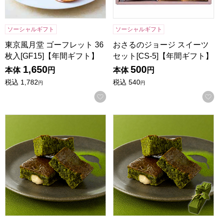
ソーシャルギフト
ソーシャルギフト
東京風月堂 ゴーフレット 36
おさるのジョージ スイーツ
枚入[GF15]【年間ギフト】
セット[CS-5]【年間ギフト】
1,650
500
本体
円
本体
円
税込
1,782
税込
540
円
円
お気に入りに登録する
一善や お濃茶ブラウニー 5個入り 1箱【年間ギフト】
一善や お濃茶ブラウニー 5個