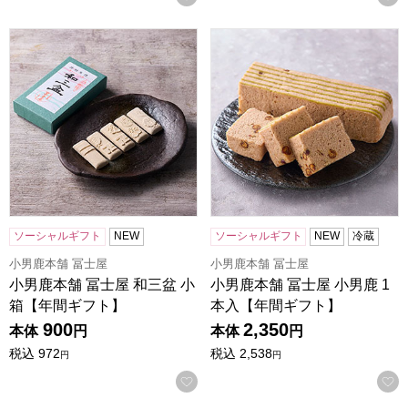
小男鹿本舗 冨士屋 和三盆 小箱【年間ギフト】
小男鹿本舗 冨士屋 小男鹿 1
ソーシャルギフト
NEW
ソーシャルギフト
NEW
冷蔵
小男鹿本舗 冨士屋
小男鹿本舗 冨士屋
小男鹿本舗 冨士屋 和三盆 小
小男鹿本舗 冨士屋 小男鹿 1
箱【年間ギフト】
本入【年間ギフト】
900
2,350
本体
円
本体
円
税込
972
税込
2,538
円
円
お気に入りに登録する