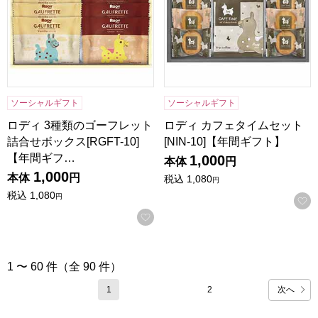
ソーシャルギフト
ソーシャルギフト
ロディ 3種類のゴーフレット
ロディ カフェタイムセット
詰合せボックス[RGFT-10]
[NIN-10]【年間ギフト】
【年間ギフ…
1,000
本体
円
1,000
本体
円
税込
1,080
円
税込
1,080
円
お気に入りに登録する
1 〜 60 件（全 90 件）
次へ
1
2