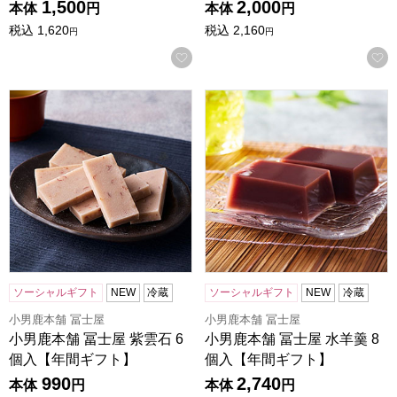
1,500
2,000
本体
円
本体
円
税込
1,620
税込
2,160
円
円
お気に入りに登録する
小男鹿本舗 冨士屋 紫雲石 6個入【年間ギフト】
小男鹿本舗 冨士屋 水羊羹 8
ソーシャルギフト
NEW
冷蔵
ソーシャルギフト
NEW
冷蔵
小男鹿本舗 冨士屋
小男鹿本舗 冨士屋
小男鹿本舗 冨士屋 紫雲石 6
小男鹿本舗 冨士屋 水羊羹 8
個入【年間ギフト】
個入【年間ギフト】
990
2,740
本体
円
本体
円