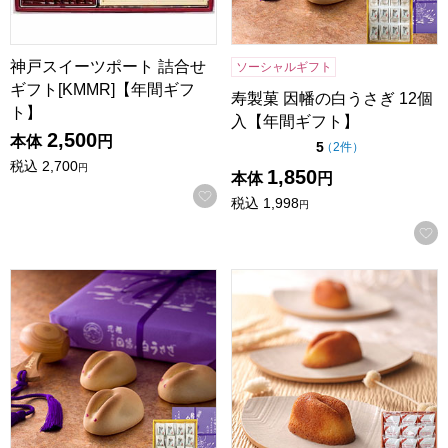
神戸スイーツポート 詰合せ
ソーシャルギフト
ギフト[KMMR]【年間ギフ
寿製菓 因幡の白うさぎ 12個
ト】
入【年間ギフト】
2,500
本体
円
点（5点満点中）
5
の評価
（
2件
）
税込
2,700
円
1,850
本体
円
お気に入りに登録する
税込
1,998
円
寿製菓 因幡の白うさぎ 16個入【年間ギフト】
寿製菓 白ウサギフィナンシェ 