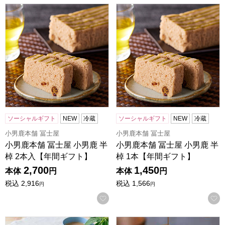
小男鹿本舗 冨士屋 小男鹿 半棹 2本入【年間ギフト】
小男鹿本舗 冨士屋 小男鹿 半
ソーシャルギフト
NEW
冷蔵
ソーシャルギフト
NEW
冷蔵
小男鹿本舗 冨士屋
小男鹿本舗 冨士屋
小男鹿本舗 冨士屋 小男鹿 半
小男鹿本舗 冨士屋 小男鹿 半
棹 2本入【年間ギフト】
棹 1本【年間ギフト】
2,700
1,450
本体
円
本体
円
税込
2,916
税込
1,566
円
円
お気に入りに登録する
アニマルドーナツ 4個[ANM-10]【年間ギフト】
森の庭 焦がしキャラメルがしみ込