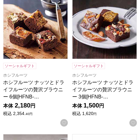
ソーシャルギフト
ソーシャルギフト
ホシフルーツ
ホシフルーツ
ホシフルーツ ナッツとドラ
ホシフルーツ ナッツとドラ
イフルーツの贅沢ブラウニ
イフルーツの贅沢ブラウニ
ー 6個[HFNB-…
ー 3個[HFNB-…
2,180
1,500
本体
円
本体
円
税込
2,354.
税込
1,620
40
円
円
お気に入りに登録する
ホテルオークラスイーツギフトセット 8個[HOS-02A]【年間
ココロ 今治タオル・スイーツセッ