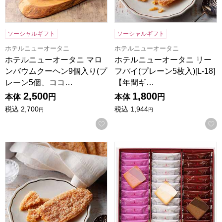
ソーシャルギフト
ソーシャルギフト
ホテルニューオータニ
ホテルニューオータニ
ホテルニューオータニ マロ
ホテルニューオータニ リー
ンバウムクーヘン9個入り(プ
フパイ(プレーン5枚入)[L-18]
レーン5個、ココ…
【年間ギ…
2,500
1,800
本体
円
本体
円
税込
2,700
税込
1,944
円
円
お気に入りに登録する
ホテルニューオータニ リーフパイ(プレーン7枚入)[L-24]【
神戸スイーツポート ラングドシャ