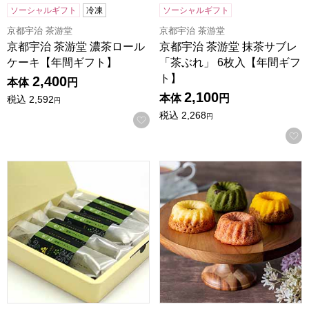
ソーシャルギフト
冷凍
ソーシャルギフト
京都宇治 茶游堂
京都宇治 茶游堂
京都宇治 茶游堂 濃茶ロール
京都宇治 茶游堂 抹茶サブレ
ケーキ【年間ギフト】
「茶ぶれ」 6枚入【年間ギフ
ト】
2,400
本体
円
2,100
本体
円
税込
2,592
円
税込
2,268
円
お気に入りに登録する
京都宇治 茶游堂 抹茶フィナンシェ 老松 5本入【年間ギフト
ホシフルーツ 果実のミニョン・ド