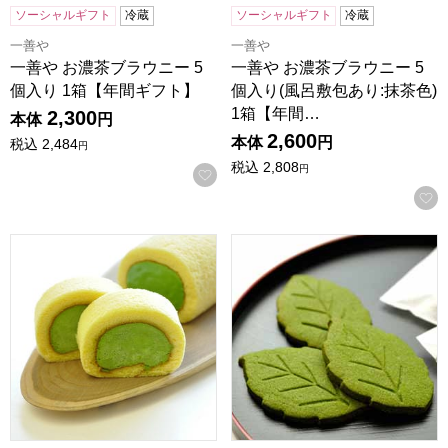
ソーシャルギフト
冷蔵
ソーシャルギフト
冷蔵
一善や
一善や
一善や お濃茶ブラウニー 5
一善や お濃茶ブラウニー 5
個入り 1箱【年間ギフト】
個入り(風呂敷包あり:抹茶色)
1箱【年間…
2,300
本体
円
2,600
本体
円
税込
2,484
円
税込
2,808
円
お気に入りに登録する
京都宇治 茶游堂 濃茶ロールケーキ【年間ギフト】
京都宇治 茶游堂 抹茶サブレ