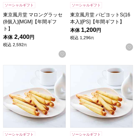
ソーシャルギフト
ソーシャルギフト
東京風月堂 マロングラッセ
東京風月堂 パピヨットS(16
(8個入)[MGM]【年間ギフ
本入)[PS]【年間ギフト】
ト】
1,200
本体
円
2,400
本体
円
税込
1,296
円
税込
2,592
円
お気に入りに登録する
東京風月堂 パピヨットM(24本入)[PM]【年間ギフト】
東京風月堂 パピヨットL(32本
ソーシャルギフト
ソーシャルギフト