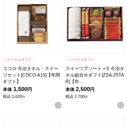
ソーシャルギフト
ソーシャルギフト
ココロ 今治タオル・スイー
スイーツアソート＋S 今治タ
ツセット[COCO-A15]【年間
オル組合せギフト[ZSA-25TA
ギフト】
R]【年…
1,500
2,500
本体
円
本体
円
税込
1,620
税込
2,700
円
円
お気に入りに登録する
スイーツアソート＋S 今治タオル組合せギフト[ZSA-20TAR
スイーツアソート＋S 今治タオル