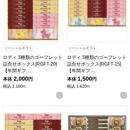
ソーシャルギフト
ソーシャルギフト
ロディ 3種類のゴーフレット
ロディ 3種類のゴーフレット
詰合せボックス[RGFT-20]
詰合せボックス[RGFT-15]
【年間ギフ…
【年間ギフ…
2,000
1,500
本体
円
本体
円
税込
2,160
税込
1,620
円
円
お気に入りに登録する
ロディ 3種類のゴーフレット詰合せボックス[RGFT-10]【年
ロディ カフェタイムセット[NI