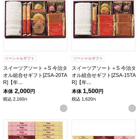
ソーシャルギフト
ソーシャルギフト
スイーツアソート＋S 今治タ
スイーツアソート＋S 今治タ
オル組合せギフト[ZSA-20TA
オル組合せギフト[ZSA-15TA
R]【年…
R]【年…
2,000
1,500
本体
円
本体
円
税込
2,160
税込
1,620
円
円
お気に入りに登録する
ロディ 3種類のゴーフレット詰合せボックス[RGFT-20]【年
ロディ 3種類のゴーフレット詰合