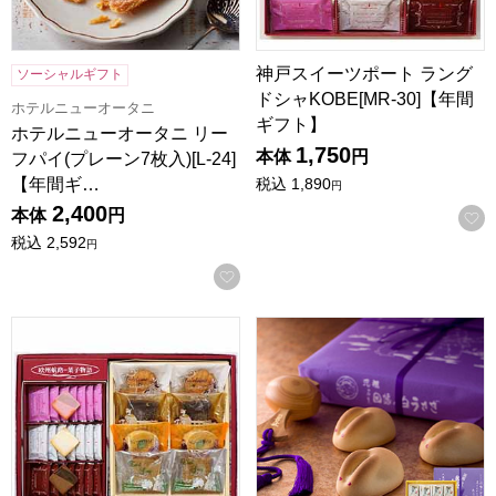
神戸スイーツポート ラング
ソーシャルギフト
ドシャKOBE[MR-30]【年間
ホテルニューオータニ
ギフト】
ホテルニューオータニ リー
1,750
本体
円
フパイ(プレーン7枚入)[L-24]
【年間ギ…
税込
1,890
円
2,400
本体
円
税込
2,592
円
お気に入りに登録する
神戸スイーツポート 詰合せギフト[KMMR]【年間ギフト】
寿製菓 因幡の白うさぎ 12個