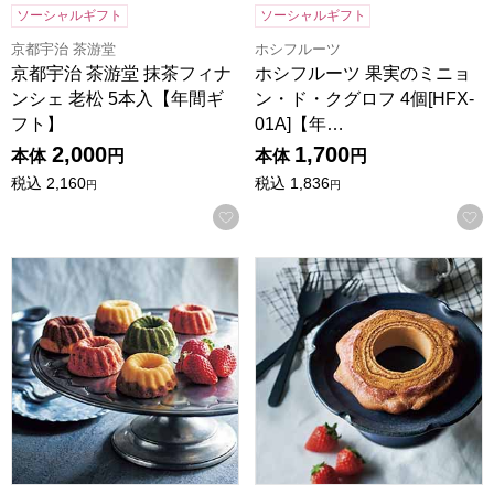
ソーシャルギフト
ソーシャルギフト
京都宇治 茶游堂
ホシフルーツ
京都宇治 茶游堂 抹茶フィナ
ホシフルーツ 果実のミニョ
ンシェ 老松 5本入【年間ギ
ン・ド・クグロフ 4個[HFX-
フト】
01A]【年…
2,000
1,700
本体
円
本体
円
税込
2,160
税込
1,836
円
円
お気に入りに登録する
ホシフルーツ 果実のミニョン・ド・クグロフ 6個[HFX-02A
ホシフルーツ ハードバウム 直