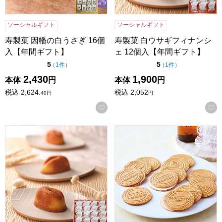
ソーシャルギフト
ソーシャルギフト
寿製菓 因幡の白うさぎ 16個
寿製菓 白ウサギフィナンシ
入【年間ギフト】
ェ 12個入【年間ギフト】
点（5点満点中）
点（5点満点中）
5
5
の評価
の評価
（
1件
）
（
1件
）
2,430
1,900
本体
円
本体
円
税込
2,624.
税込
2,052
40
円
円
お気に入りに登録する
寿製菓 白ウサギフィナンシェ 16個入【年間ギフト】
東京風月堂 ゴーフレット(48