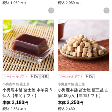
税込
1,069.
税込
2,959.
20
円
20
円
お気に入りに登録する
小男鹿本舗 冨士屋 水羊羹 6個入【年間ギフト】
小男鹿本舗 冨士屋 霰三盆 曲
ソーシャルギフト
NEW
冷蔵
ソーシャルギフト
NEW
小男鹿本舗 冨士屋
小男鹿本舗 冨士屋
小男鹿本舗 冨士屋 水羊羹 6
小男鹿本舗 冨士屋 霰三盆 曲
個入【年間ギフト】
物100g入【年間ギフト】
2,180
2,250
本体
円
本体
円
税込
2,354.
税込
2,430
40
円
円