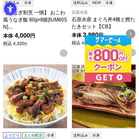
送料込み
冷凍
送料込み
NEW
冷凍
石原水産
【うなぎ割烹 一愼】 おこわ
石原水産 まぐろ丼4種と鰹た
風うなぎ飯 60g×8個[IUM60S
たきセット【CB】
N]…
3,980
4,000
本体
円
本体
円
税込
4,298.
税込
4,320
40
円
円
お気に入りに登録する
愛知県三河一色産きざみうなぎ蒲焼 4食×2袋(L6424)【サク
沼津 四代目弥平 国産 手開き真
よりどり
まとめ配送
冷凍
送料込み
冷凍