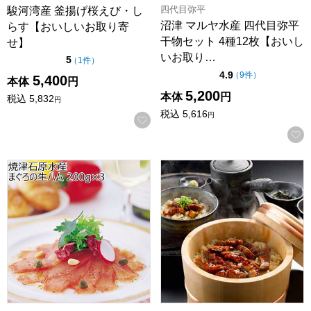
四代目弥平
駿河湾産 釜揚げ桜えび・し
沼津 マルヤ水産 四代目弥平
らす【おいしいお取り寄
干物セット 4種12枚【おいし
せ】
いお取り…
点（5点満点中）
5
の評価
（
1件
）
点（5点満点中）
4.9
の評価
（
9件
）
5,400
本体
円
5,200
本体
円
税込
5,832
円
税込
5,616
円
お気に入りに登録する
焼津石原水産 まぐろの生ハム 200g×3【おいしいお取り寄せ
一愼 鰻のひつまぶし 45g×3袋[