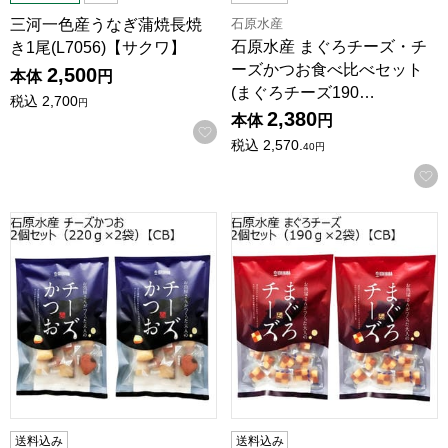
石原水産
三河一色産うなぎ蒲焼長焼
石原水産 まぐろチーズ・チ
き1尾(L7056)【サクワ】
ーズかつお食べ比べセット
2,500
本体
円
(まぐろチーズ190…
税込
2,700
円
2,380
本体
円
お気に入りに登録する
税込
2,570.
40
円
石原水産 チーズかつお2個セット(220g×2袋)【CB】
石原水産 まぐろチーズ2個セット(
送料込み
送料込み