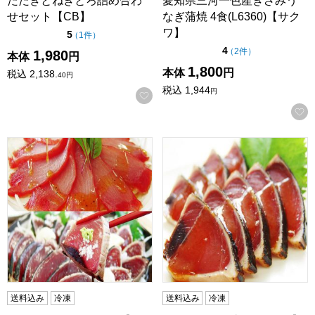
たたきとねぎとろ詰め合わ
愛知県三河一色産きざみう
せセット【CB】
なぎ蒲焼 4食(L6360)【サク
ワ】
点（5点満点中）
5
の評価
（
1件
）
点（5点満点中）
4
の評価
（
2件
）
1,980
本体
円
1,800
本体
円
税込
2,138.
40
円
税込
1,944
円
お気に入りに登録する
まぐろ・かつおセット【CB】
鰹たたき食べ比べセット【CB
送料込み
冷凍
送料込み
冷凍