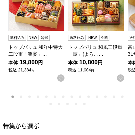
送料込み
NEW
冷蔵
送料込み
NEW
冷蔵
送
トップバリュ 和洋中特大
トップバリュ 和風三段重
富
二段重「饗宴」…
「慶」(よろこ…
3
19,800
10,800
本体
円
本体
円
本
税込
21,384
税込
11,664
税
円
円
お気に入りに登録する
お気
特集から選ぶ