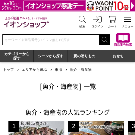
全国の厳選グルメを、ネットでお届け イオンショップ
検索
ログイン
カート
メニュー
検索キーワードまたは商品番号を入力してください
商品番号検索
カテゴリーから
シーンから探す
夏の贈りもの
おせち
探す
トップ
エリアから選ぶ
東海
魚介・海産物
[魚介・海産物] 一覧
魚介・海産物の人気ランキング
沼津 マルヤ水産 減塩干物 3種12枚セット【おいしいお取
沼津 四代目弥平 国産 手開き真
一愼
1
2
3
位
位
位