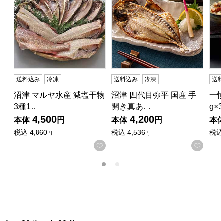
送料込み
冷凍
送料込み
冷凍
送
沼津 マルヤ水産 減塩干物
沼津 四代目弥平 国産 手
一
3種1…
開き真あ…
g×
4,500
4,200
本体
円
本体
円
本
税込
4,860
税込
4,536
税
円
円
お気に入りに登録する
お気