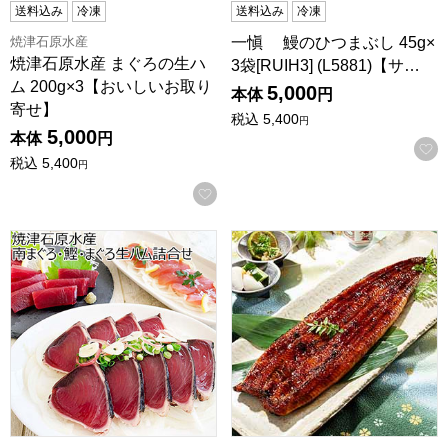
送料込み
冷凍
送料込み
冷凍
焼津石原水産
一愼 鰻のひつまぶし 45g×
焼津石原水産 まぐろの生ハ
3袋[RUIH3] (L5881)【サ…
ム 200g×3【おいしいお取り
5,000
本体
円
寄せ】
税込
5,400
円
5,000
本体
円
税込
5,400
円
お気に入りに登録する
焼津石原水産 南まぐろ・鰹・まぐろ生ハム詰合せ[10229B
三河一色産うなぎ蒲焼長焼き2尾(