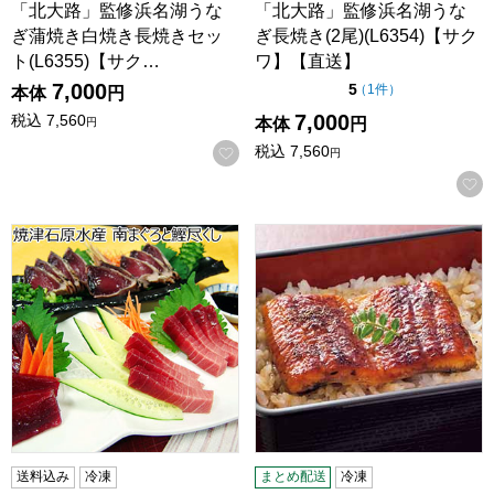
「北大路」監修浜名湖うな
「北大路」監修浜名湖うな
ぎ蒲焼き白焼き長焼きセッ
ぎ長焼き(2尾)(L6354)【サク
ト(L6355)【サク…
ワ】【直送】
7,000
点（5点満点中）
5
の評価
（
1件
）
本体
円
7,000
税込
7,560
本体
円
円
税込
7,560
お気に入りに登録する
円
焼津石原水産 南まぐろと鰹尽くし【おいしいお取り寄せ】
三河一色産 うなぎ蒲焼 50g×6 
送料込み
冷凍
まとめ配送
冷凍