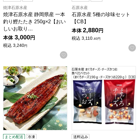
焼津石原水産
石原水産
焼津石原水産 静岡県産 一本
石原水産 5種の珍味セット
釣り鰹たたき 250g×2【おい
【CB】
しいお取り…
2,880
本体
円
3,000
本体
円
税込
3,110.
40
円
税込
3,240
円
お気に入りに登録する
三河一色産うなぎ蒲焼長焼き1尾(L7056)【サクワ】
石原水産 まぐろチーズ・チーズ
まとめ配送
冷凍
送料込み