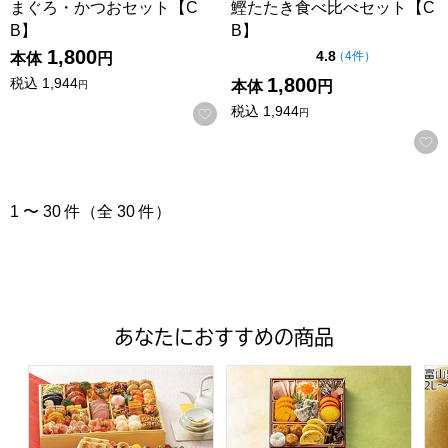
まぐろ・かつおセット【C
鰹たたき食べ比べセット【C
B】
B】
1,800
点（5点満点中）
4.8
の評価
（
4件
）
本体
円
1,800
税込
1,944
本体
円
円
税込
1,944
お気に入りに登録する
円
1 〜 30 件（全 30 件）
あなたにおすすめの商品
トップバリュ 和洋中特大二段重「饗宴」(きょうえん)【4
トップバリュ 和風三段重「慶」
富山