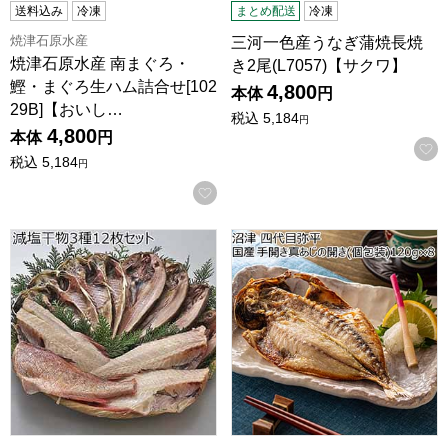
送料込み
冷凍
まとめ配送
冷凍
焼津石原水産
三河一色産うなぎ蒲焼長焼
焼津石原水産 南まぐろ・
き2尾(L7057)【サクワ】
鰹・まぐろ生ハム詰合せ[102
4,800
本体
円
29B]【おいし…
税込
5,184
円
4,800
本体
円
税込
5,184
円
お気に入りに登録する
沼津 マルヤ水産 減塩干物 3種12枚セット【おいしいお取り
沼津 四代目弥平 国産 手開き真