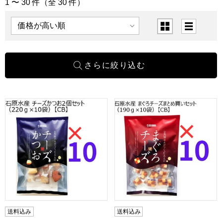
1 〜 30 件（全 30 件）
「魚介・海産物」の商品一覧
表示順
表示切替
石原水産 チーズかつおまとめ買いセット(220ｇ×10袋)【CB
石原水産 まぐろチーズまとめ買い
送料込み
送料込み