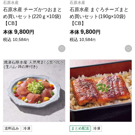
石原水産
石原水産
石原水産 チーズかつおまと
石原水産 まぐろチーズまと
め買いセット(220ｇ×10袋)
め買いセット(190g×10袋)
【CB】
【CB】
9,800
9,800
本体
円
本体
円
税込
10,584
税込
10,584
円
円
お気に入りに登録する
焼津石原水産 天然南まぐろ食べ比べ(生ハム・丼の具付き)【
三河一色産 うなぎ蒲焼 50g×8(
送料込み
冷凍
まとめ配送
冷凍