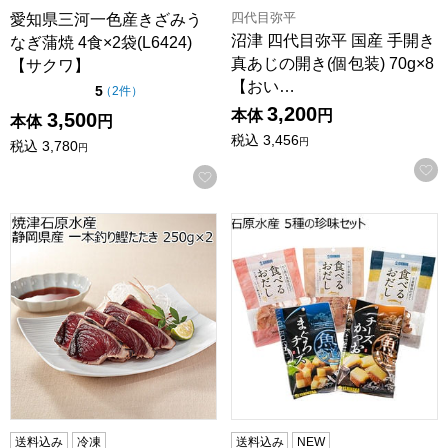
四代目弥平
愛知県三河一色産きざみう
沼津 四代目弥平 国産 手開き
なぎ蒲焼 4食×2袋(L6424)
真あじの開き(個包装) 70g×8
【サクワ】
【おい…
点（5点満点中）
5
の評価
（
2件
）
3,200
本体
円
3,500
本体
円
税込
3,456
円
税込
3,780
円
お気に入りに登録する
焼津石原水産 静岡県産 一本釣り鰹たたき 250g×2【おいし
石原水産 5種の珍味セット【C
送料込み
冷凍
送料込み
NEW