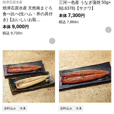
焼津石原水産
三河一色産 うなぎ蒲焼 50g×
焼津石原水産 天然南まぐろ
8(L6378)【サクワ】
食べ比べ(生ハム・丼の具付
7,300
本体
円
き)【おいしいお取…
税込
7,884
円
9,000
本体
円
税込
9,720
円
お気に入りに登録する
「北大路」監修浜名湖うなぎ蒲焼き白焼き長焼きセット(L635
「北大路」監修浜名湖うなぎ長焼き
送料込み
冷凍
送料込み
冷凍