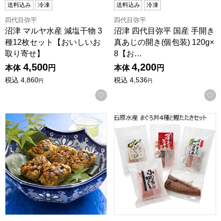
送料込み
冷凍
送料込み
冷凍
四代目弥平
四代目弥平
沼津 マルヤ水産 減塩干物 3
沼津 四代目弥平 国産 手開き
種12枚セット【おいしいお
真あじの開き(個包装) 120g×
取り寄せ】
8【お…
4,500
4,200
本体
円
本体
円
税込
4,860
税込
4,536
円
円
お気に入りに登録する
【うなぎ割烹 一愼】 おこわ風うなぎ飯 60g×8個[IUM60SN] 
石原水産 まぐろ丼4種と鰹た