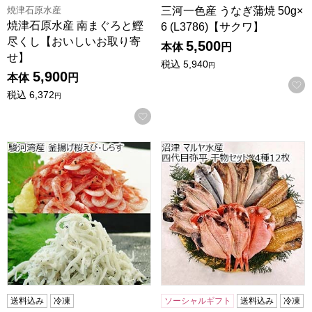
焼津石原水産
三河一色産 うなぎ蒲焼 50g×
焼津石原水産 南まぐろと鰹
6 (L3786)【サクワ】
尽くし【おいしいお取り寄
5,500
本体
円
せ】
税込
5,940
円
5,900
本体
円
税込
6,372
円
お気に入りに登録する
駿河湾産 釜揚げ桜えび・しらす【おいしいお取り寄せ】
沼津 マルヤ水産 四代目弥平 
送料込み
冷凍
ソーシャルギフト
送料込み
冷凍