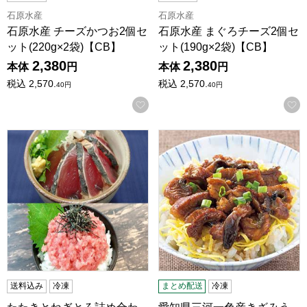
石原水産
石原水産
石原水産 チーズかつお2個セ
石原水産 まぐろチーズ2個セ
ット(220g×2袋)【CB】
ット(190g×2袋)【CB】
2,380
2,380
本体
円
本体
円
税込
2,570.
税込
2,570.
40
円
40
円
お気に入りに登録する
たたきとねぎとろ詰め合わせセット【CB】
愛知県三河一色産きざみうなぎ蒲焼
送料込み
冷凍
まとめ配送
冷凍