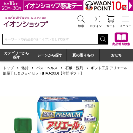
全国の厳選グルメを、ネットでお届け イオンショップ
検索
ログイン
カート
メニュー
検索キーワードまたは商品番号を入力してください
商品番号検索
カテゴリーから
シーンから探す
夏の贈りもの
おせち
探す
トップ
雑貨
バス・ヘルス
石鹸・洗剤
ギフト工房 アリエール
部屋干し＆ジョイセット[HAJ-20D]【年間ギフト】
ギフト工房 アリエール部屋干し＆ジョイセット[HAJ-20D]【