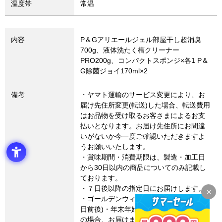
温度帯
常温
内容
P＆Gアリエールジェル部屋干し超消臭
700g、液体洗たく槽クリーナー
PRO200g、コンパクトスポンジ×各1 P＆
G除菌ジョイ170ml×2
備考
・ヤマト運輸のサービス変更により、お
届け先住所変更(転送)した場合、転送費用
はお品物を受け取るお客さまによるお支
払いとなります。お届け先住所にお間違
いがないか今一度ご確認いただきますよ
うお願いいたします。
・賞味期間・消費期限は、製造・加工日
から30日以内の商品についてのみ記載し
ております。
・７日後以降の指定日にお届けします。
・ゴールデンウィーク・お盆期間(8月15
日前後)・年末年始など連休に係るご注文
の場合、お届けまでに通常よりお時間を