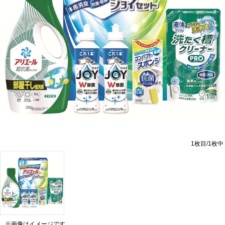
1
枚目/
1
枚中
※画像はイメージです。