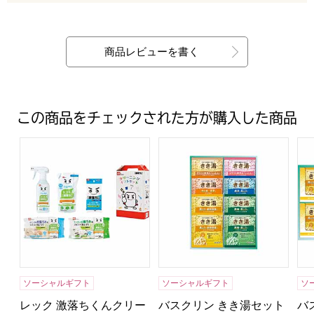
最新の商品レビュー
商品レビューを書く
この商品をチェックされた方が購入した商品
レック 激落ちくんクリーニングギフトセット4[LCS-1701
バスクリン きき湯セット [KKY
バ
ソーシャルギフト
ソーシャルギフト
ソ
レック 激落ちくんクリー
バスクリン きき湯セット
バ