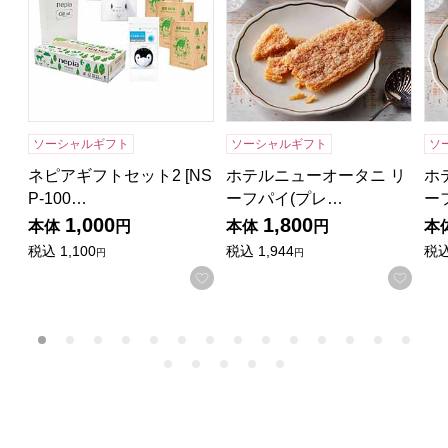
ソーシャルギフト
ソーシャルギフト
ソ
ネピアギフトセット2 [NS
ホテルニューオータニ リ
ホ
P-100…
ーフパイ(プレ…
ー
1,000
1,800
本体
円
本体
円
本
税込
1,100
税込
1,944
税
円
円
お気に入りに登録する
お気