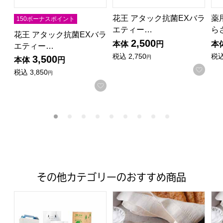
花王 アタック抗菌EXバラ
薬
150ボーナスポイント
エティー…
ら
花王 アタック抗菌EXバラ
2,500
本体
円
本
エティー…
税込
2,750
税
3,500
円
本体
円
お気
税込
3,850
円
お気に入りに登録する
その他カテゴリーのおすすめ商品
ネピアギフトセット2 [NSP-1001127]【年間ギフト】
ホテルニューオータニ リーフパイ
ホ