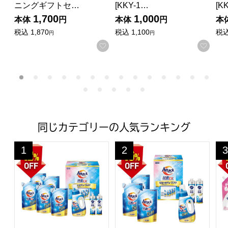
ニングギフトセ…
[KKY-1…
[K
1,700
1,000
本体
円
本体
円
本
税込
1,870
税込
1,100
税
円
円
お気に入りに登録する
お気
同じカテゴリーの人気ランキング
花王 アタック抗菌EXバラエティーギフト【夏の贈りもの・お中
花王 アタック抗菌EXバラエティ
薬
1
2
3
位
位
位