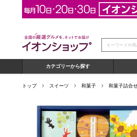
全国の厳選グルメを、ネットでお届け イオンショップ
カテゴリーから探す
トップ
スイーツ
和菓子
和菓子詰合
井村屋 和菓子の夏ぎふと【夏の贈りもの・お中元】[NG-30]