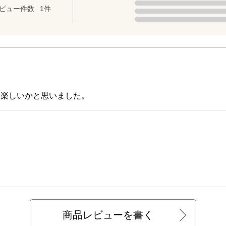
点（5点満点中）
3点の評価は0件です。
ビュー件数
1件
2点の評価は0件です。
1点の評価は0件です。
も楽しいかと思いました。
商品レビューを書く