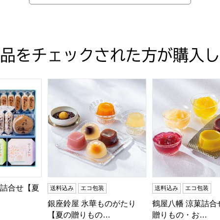
品をチェックされた方が購入し
お中元】[AHW-35S]
詰合せ【夏の贈りもの・お中元】[リョウ30NT]
銀座鈴屋 氷華ものがたり【夏の贈りもの・お中
鶴屋八幡 涼菓詰合
菓詰合せ【夏
送料込み
エコ包装
送料込み
エコ包装
銀座鈴屋 氷華ものがたり
鶴屋八幡 涼菓詰合
【夏の贈りもの…
贈りもの・お…