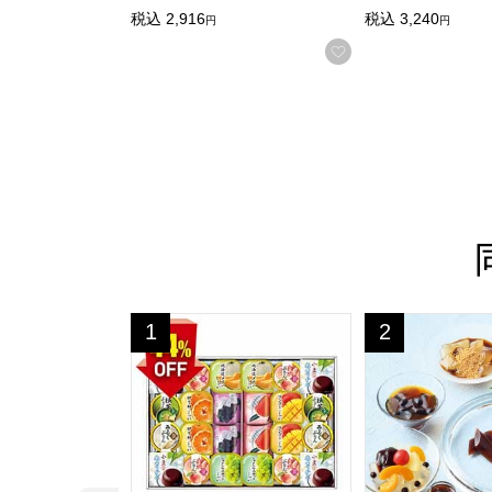
税込
2,916
税込
3,240
円
円
お気に入りに登録
源楽製菓 和風菓子詰合せ【夏の贈りもの・お中元】
榮太樓總本鋪 彩
1
2
位
位