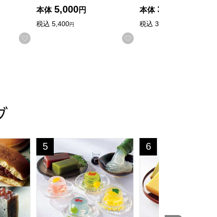
5,000
3,000
本体
円
本体
円
税込
5,400
税込
3,240
円
円
る
お気に入りに登録する
お気に入りに登録する
グ
]
ば・どらやきセット【おいしいお取り寄せ】
京菓匠 笹屋伊織 夏の彩【夏の贈りもの・お中元】[SN-
烏鶏庵 烏骨鶏かすてい
5
6
位
位