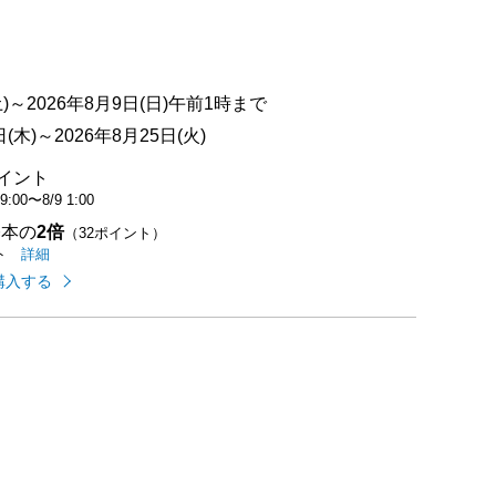
点中）
)～2026年8月9日(日)午前1時まで
木)～2026年8月25日(火)
ポイント
 9:00
〜
8/9 1:00
基本の
2倍
（32ポイント）
イオンカードのご利用でたまるポイントの
はこちら
詳細
ト
購入する