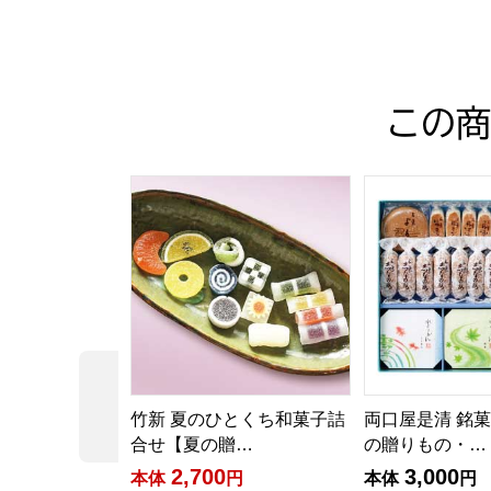
この商
竹新 夏のひとくち和菓子詰合せ【夏の贈りもの・
両口屋是清 銘菓
前の商品
竹新 夏のひとくち和菓子詰
両口屋是清 銘
合せ【夏の贈…
の贈りもの・…
2,700
3,000
本体
円
本体
円