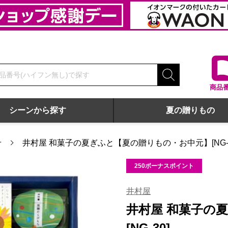
商品
シーンから探す
夏の贈りもの
せ
井村屋 和菓子の夏ぎふと【夏の贈りもの・お中元】[NG-3
250ボーナスポイント
井村屋
井村屋 和菓子の
[NG-30]