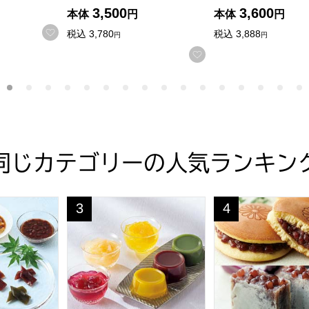
3,500
3,600
本体
円
本体
円
する
お気に入りに登録する
税込
3,780
税込
3,888
円
円
お気に入りに登録す
同じカテゴリーの人気ランキン
[GT-50V]
瀬【夏の贈りもの・お中元】[SA2]
鶴屋八幡 涼菓詰合せ【夏の贈りもの・お中元】[A
皇居外苑 きんつ
3
4
位
位