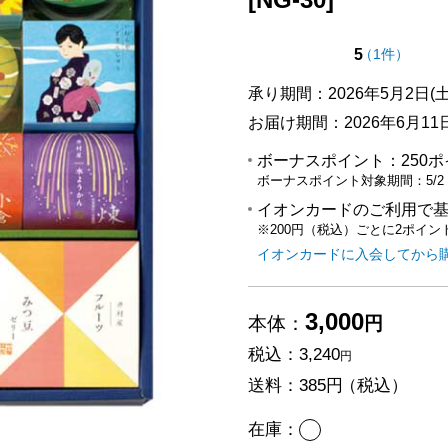
点（5点満
の評価
5
（
1件
）
承り期間：2026年5月2日(土
お届け期間：2026年6月11日(
ボーナスポイント：
250
ボーナスポイント対象期間：
5/2
イオンカードのご利用で
※200円（税込）ごとに2ポイン
イオンカードに入会してから
3,000
本体：
円
税込：
3,240
円
送料：
385円
（税込）
あり
在庫：