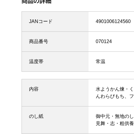
商品の詳細
JANコード
4901006124560
商品番号
070124
温度帯
常温
内容
水ようかん煉・く
んわらびもち、フ
のし紙
御中元・無地のし
見舞・志・粗供養