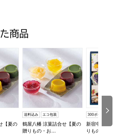
た商品
元】
せ【夏の贈りもの・お中元】[A]
鶴屋八幡 涼菓詰合せ【夏の贈りもの・お中元】[B]
新宿中村屋 涼菓撰【夏
次の商品
送料込み
エコ包装
300ボーナスポイント
せ【夏の
鶴屋八幡 涼菓詰合せ【夏の
新宿中村屋 涼菓撰【
贈りもの・お…
りもの・お中…