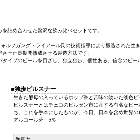
みを詰め合わせた贅沢な飲み比べセットです。
るウォルフガング・ライアール氏の技術指導により醸造された生
酵させた長期間熟成させる製造方法です。
パタイプのビールを目ざし、独立独歩、個性ある、信念のビー
独歩ピルスナー
生きた酵母の入っているホップ香と苦味の効いた淡色ビ
ピルスナーとはチェコのピルゼン市に産する有名なビー
ち、これを手本にしたものが、今日、日本を含め世界の
アルコール分：5％
受賞歴