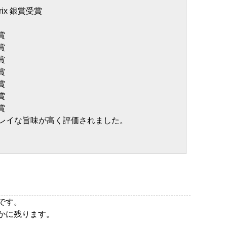
rix 銀賞受賞
賞
賞
賞
賞
賞
賞
賞
キレイな旨味が高く評価されました。
です。
かに残ります。