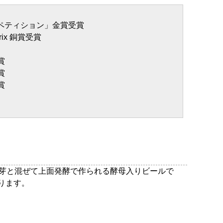
ンペティション」金賞受賞
rix 銅賞受賞
賞
賞
賞
麦芽と混ぜて上面発酵で作られる酵母入りビールで
ります。