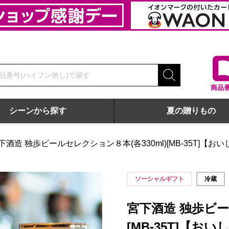
商品
シーンから探す
夏の贈りもの
下酒造 独歩ビールセレクション８本(各330ml)[MB-35T]【
【おいしいお取り寄せ】
ソーシャルギフト
冷蔵
宮下酒造 独歩ビー
[MB-35T]【お