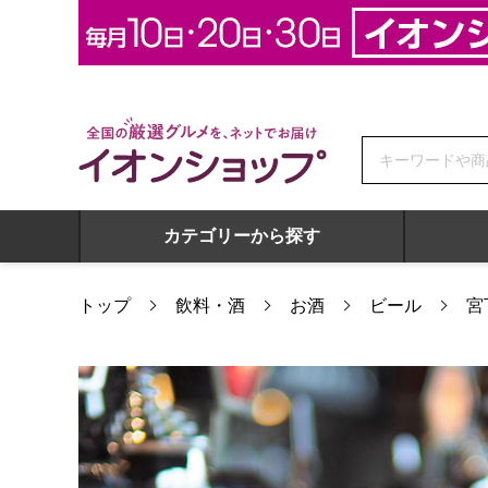
全国の厳選グルメを、ネットでお届け イオンショップ
カテゴリーから探す
トップ
飲料・酒
お酒
ビール
宮
宮下酒造 独歩ビールセレクション８本(各330ml)[MB-35T]