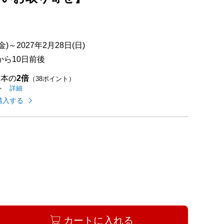
満点中）
)～2027年2月28日(日)
ら10日前後
基本の
2倍
（38ポイント）
イオンカードのご利用でたまるポイントの
はこちら
詳細
ト
購入する
カートに入れる