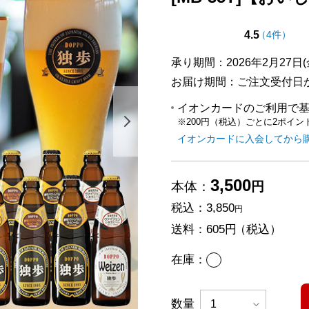
点（5点
の評価
4.5
（
4件
）
承り期間：2026年2月27日(金
お届け期間：ご注文受付日か
イオンカードのご利用で
※200円（税込）ごとに2ポイン
次の画像を表示する
イオンカードに入会してから
3,500
本体：
円
税込：
3,850
円
送料：
605円
（税込）
あり
在庫：
数量