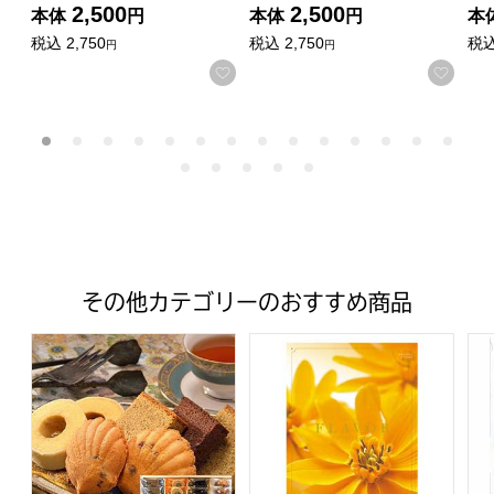
2,500
2,500
本体
円
本体
円
本
税込
2,750
税込
2,750
税
円
円
お気に入りに登録する
お気
その他カテゴリーのおすすめ商品
神戸スイーツポート 港の風に吹かれて 【年間ギフト】[KM-3
ハーモニック FLAVOR(フ
バ