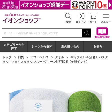
全国の厳選グルメを、ネットでお届け イオンショップ
検索
ログイン
カート
メニュー
検索キーワードまたは商品番号を入力してください
商品番号検索
カテゴリーから
シーンから探す
夏の贈りもの
おせち
探す
トップ
雑貨
バス・ヘルス
タオル
今治タオル 今治名工 バスタ
オル、フェイスタオル ブルー×グリーン[I-77503]【年間ギフト】
今治タオル 今治名工 バスタオル、フェイスタオル ブルー×グリーン