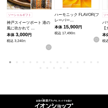
ハーモニック FLAVOR(フ
ソーシャルギフト
ソ
レーバー…
神戸スイーツポート 港の
バ
15,900
本体
円
風に吹かれて …
【
税込
17,490
3,000
円
本体
円
本
お気
税込
3,240
税
円
お気に入りに登録する