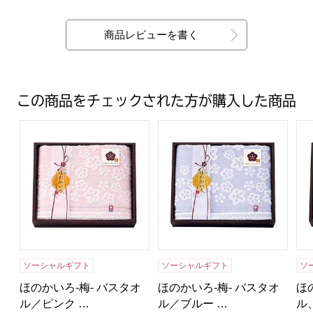
最新の商品レビュー
商品レビューを書く
この商品をチェックされた方が購入した商品
ほのかいろ-梅- バスタオル／ピンク 【年間ギフト】 [UM2025
ほのかいろ-梅- バスタオル／ブル
ほ
ソーシャルギフト
ソーシャルギフト
ソ
ほのかいろ-梅- バスタオ
ほのかいろ-梅- バスタオ
ほ
ル／ピンク …
ル／ブルー …
ル