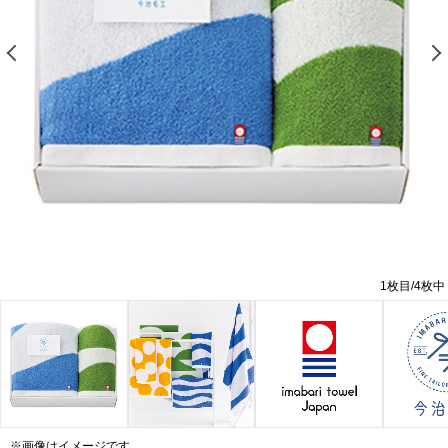
前の画像を表示する
1
枚目/
4
枚中
※画像はイメージです。