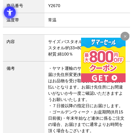
商品番号
Y2670
温度帯
常温
内容
サイズ:バスタオル/約60×120cm、フェイ
スタオル/約33×80cm
材質:綿100％
備考
・ヤマト運輸のサービス変更により、お
届け先住所変更(転送)した場合、転送費用
はお品物を受け取るお客さまによるお支
払いとなります。お届け先住所にお間違
いがないか今一度ご確認いただきますよ
うお願いいたします。
・７日後以降の指定日にお届けします。
・ゴールデンウィーク・お盆期間(8月15
日前後)・年末年始など連休に係るご注文
の場合、お届けまでに通常よりお時間を
頂く場合もございます。