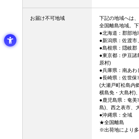
お届け不可地域
下記の地域へは、
全国離島地域。下
●北海道：郡部地
●新潟県：佐渡市
●島根県：隠岐郡
●東京都：伊豆諸
原村)
●兵庫県：南あわじ
●長崎県：佐世保
(大瀬戸町松島内
横島免・大島村)
●鹿児島県：奄美
島)、西之表市、
●沖縄県：全域
★全国離島
※出荷地により多