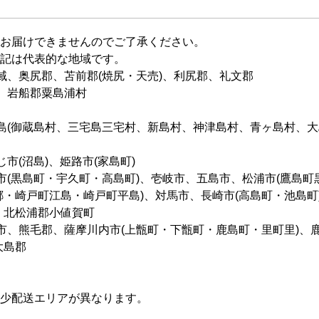
お届けできませんのでご了承ください。
記は代表的な地域です。
域、奥尻郡、苫前郡(焼尻・天売)、利尻郡、礼文郡
、岩船郡粟島浦村
島(御蔵島村、三宅島三宅村、新島村、神津島村、青ヶ島村、大
市(沼島)、姫路市(家島町)
市(黒島町・宇久町・高島町)、壱岐市、五島市、松浦市(鷹島
郷・崎戸町江島・崎戸町平島)、対馬市、長崎市(高島町・池島町
、北松浦郡小値賀町
市、熊毛郡、薩摩川内市(上甑町・下甑町・鹿島町・里町里)、鹿
大島郡
少配送エリアが異なります。