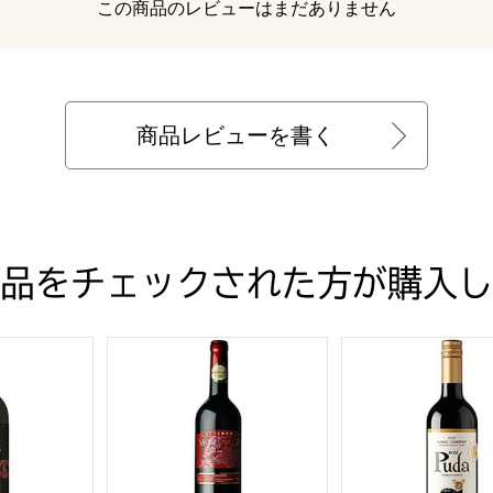
レビュー
この商品のレビューはまだありません
商品レビューを書く
品をチェックされた方が購入し
720ml【フードアルチザン】
 カベルネ ソーヴィニヨン 750ml【おいしいお取り寄せ】
モンテ クルズ レゼルヴァ 750ml【おいしいお
チリ産 プダ シラー