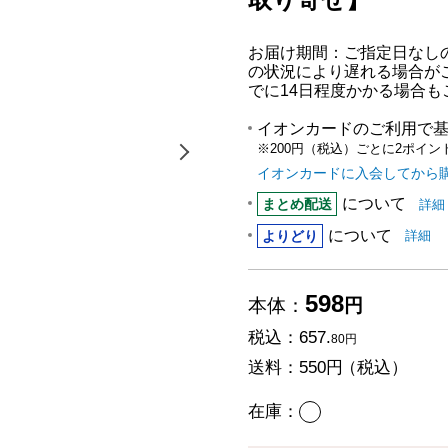
お届け期間：ご指定日なし
の状況により遅れる場合が
でに14日程度かかる場合も
イオンカードのご利用で
※200円（税込）ごとに2ポイン
次の画像を表示する
イオンカードに入会してから
について
まと
まとめ配送
詳細
について
「より
は
よりどり
詳細
598
本体：
円
税込：
657.
80円
送料：
550円
（税込）
あり
在庫：