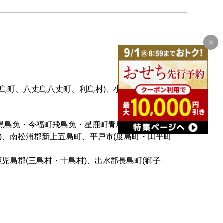
島町、八丈島八丈町、利島村)、小笠原諸島(小笠
町黒島免・今福町飛島免・星鹿町青島免)、西海市
)、南松浦郡新上五島町、平戸市(度島町・田平町
児島郡(三島村・十島村)、出水郡長島町(獅子