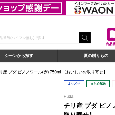
商品
シーンから探す
夏の贈りもの
リ産 プダ ピノノワール(赤) 750ml 【おいしいお取り寄せ】
よりどり
まとめ配送
Puda
チリ産 プダ ピノノ
取り寄せ】