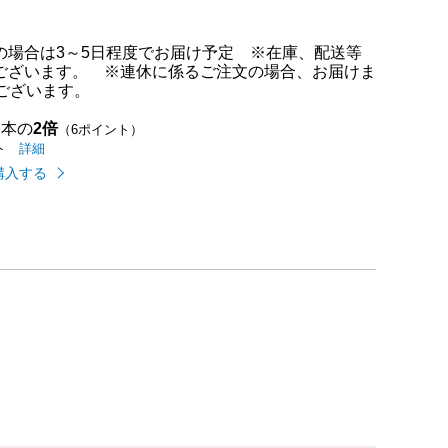
の場合は3～5日程度でお届け予定 ※在庫、配送等
ございます。 ※連休に係るご注文の場合、お届けま
ございます。
基本の
2倍
（6ポイント）
イオンカードのご利用でたまるポイントの
はこちら
詳細
ト
購入する
め配送についての
はこちら
どり」についての
こちら