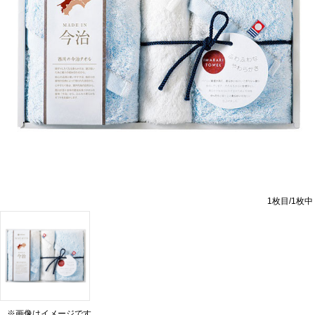
1
枚目/
1
枚中
※画像はイメージです。