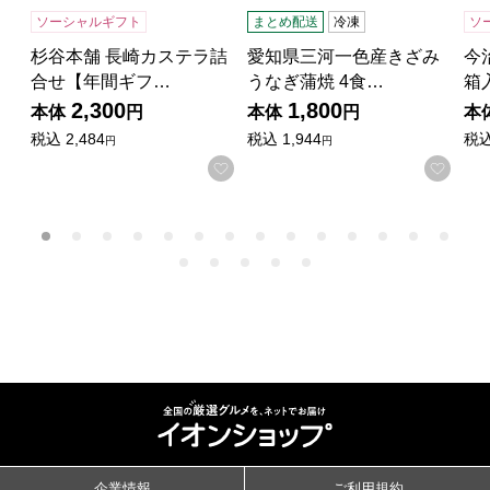
ソーシャルギフト
まとめ配送
冷凍
ソ
杉谷本舗 長崎カステラ詰
愛知県三河一色産きざみ
今
合せ【年間ギフ…
うなぎ蒲焼 4食…
箱
2,300
1,800
本体
円
本体
円
本
税込
2,484
税込
1,944
税
円
円
お気に入りに登録する
お気
企業情報
ご利用規約