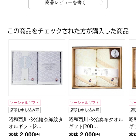
商品レビューを書く
この商品をチェックされた方が購入した商品
昭和西川 今治輪奈織紋タオルギフト[20B]【贈りものカタ
昭和西川 今治奏布タオルギフト
昭
ソーシャルギフト
ソーシャルギフト
ソ
店頭お申し込み可
店頭お申し込み可
店
昭和西川 今治輪奈織紋タ
昭和西川 今治奏布タオル
昭
オルギフト[2…
ギフト[20B…
ギ
2,000
2,000
本体
円
本体
円
本