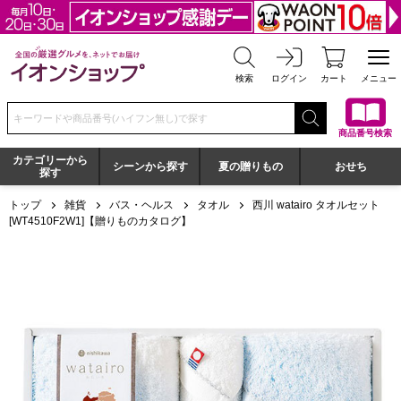
全国の厳選グルメを、ネットでお届け イオンショップ
検索
ログイン
カート
メニュー
検索キーワードまたは商品番号を入力してください
商品番号検索
カテゴリーから
シーンから探す
夏の贈りもの
おせち
探す
トップ
雑貨
バス・ヘルス
タオル
西川 watairo タオルセット
[WT4510F2W1]【贈りものカタログ】
西川 watairo タオルセット[WT4510F2W1]【贈りものカタログ