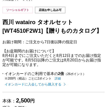
ソーシャルギフト
店頭お申し込み可
西川 watairo タオルセット
[WT4510F2W1]【贈りものカタログ】
お届け期間：ご注文から7日後以降の指定日
【お盆期間のお届けについて】
8月4日までにご注文いただくと8月12日までのお届け指定
が可能です。8月5日以降のご注文は8月20日からお届け指
定が可能になります。
イオンカードのご利用で基本の
2倍
（26ポイント）
イオンカードのご利用でたまるポイ
はこちら
詳細
※200円（税込）ごとに2ポイント
イオンカードに入会してから購入する
2,500
本体：
円