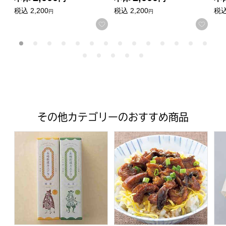
税込
2,200
税込
2,200
税
円
円
お気に入りに登録する
お気
その他カテゴリーのおすすめ商品
杉谷本舗 長崎カステラ詰合せ【年間ギフト】
愛知県三河一色産きざみうなぎ蒲焼
今