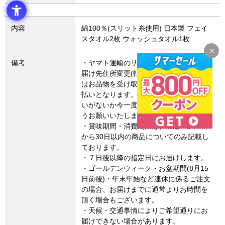
内容
綿100％(スリット糸使用) 日本製 フェイ
スタオル2枚 ウォッシュタオル1枚
備考
・ヤマト運輸のサービス変更により、お
届け先住所変更(転送)した場合、転送費用
はお品物を受け取るお客さまによるお支
払いとなります。お届け先住所にお間違
いがないか今一度ご確認いただきますよ
うお願いいたします。
・賞味期間・消費期限は、製造・加工日
から30日以内の商品についてのみ記載し
ております。
・７日後以降の指定日にお届けします。
・ゴールデンウィーク・お盆期間(8月15
日前後)・年末年始など連休に係るご注文
の場合、お届けまでに通常よりお時間を
頂く場合もございます。
・天候・交通事情によりご希望通りにお
届けできない場合があります。