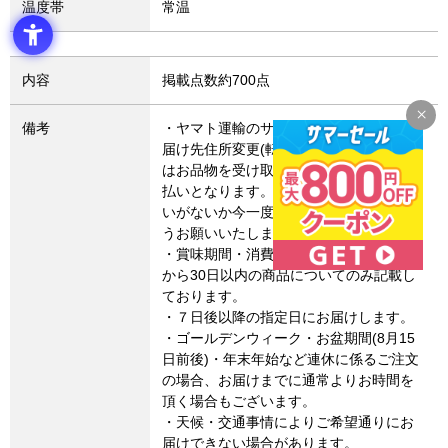
温度帯
常温
内容
掲載点数約700点
備考
・ヤマト運輸のサービス変更により、お
届け先住所変更(転送)した場合、転送費用
はお品物を受け取るお客さまによるお支
払いとなります。お届け先住所にお間違
いがないか今一度ご確認いただきますよ
うお願いいたします。
・賞味期間・消費期限は、製造・加工日
から30日以内の商品についてのみ記載し
ております。
・７日後以降の指定日にお届けします。
・ゴールデンウィーク・お盆期間(8月15
日前後)・年末年始など連休に係るご注文
の場合、お届けまでに通常よりお時間を
頂く場合もございます。
・天候・交通事情によりご希望通りにお
届けできない場合があります。