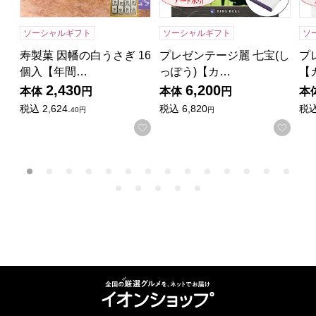
ソーシャルギフト
ソーシャルギフト
ソ
寿製菓 因幡の白うさぎ 16
プレゼンテージ麗 七宝(し
プ
個入【年間…
っぽう)【カ…
【
2,430
6,200
本体
円
本体
円
本
税込
2,624.
税込
6,820
税
40円
円
お気に入りに登録する
お気