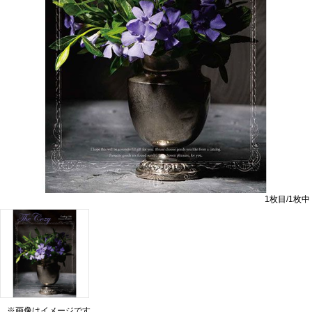
1
枚目/
1
枚中
※画像はイメージです。