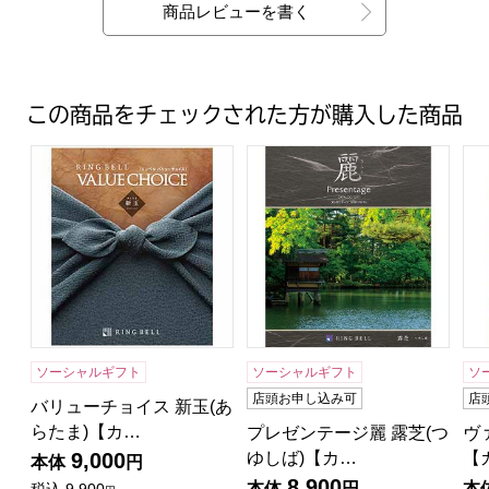
商品レビューを書く
この商品をチェックされた方が購入した商品
バリューチョイス 新玉(あらたま)【カタログギフト】【年
プレゼンテージ麗 露芝(つゆ
ヴ
ソーシャルギフト
ソーシャルギフト
ソ
店頭お申し込み可
店
バリューチョイス 新玉(あ
らたま)【カ…
プレゼンテージ麗 露芝(つ
ヴ
ゆしば)【カ…
【
9,000
本体
円
8,900
本体
円
本