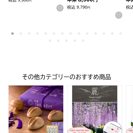
税込
9,900
円
税込
9,790
税
お気に入りに登録する
円
お気
その他カテゴリーのおすすめ商品
寿製菓 因幡の白うさぎ 16個入【年間ギフト】
プレゼンテージ麗 七宝(しっ
プ