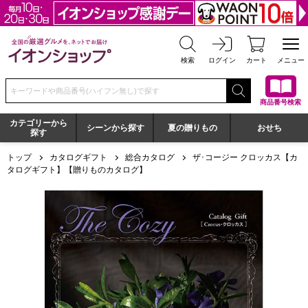
全国の厳選グルメを、ネットでお届け イオンショップ
検索
ログイン
カート
メニュー
検索キーワードまたは商品番号を入力してください
商品番号検索
カテゴリーから
シーンから探す
夏の贈りもの
おせち
探す
トップ
カタログギフト
総合カタログ
ザ･コージー クロッカス【カ
タログギフト】【贈りものカタログ】
ザ･コージー クロッカス【カタログギフト】【贈りものカタロ