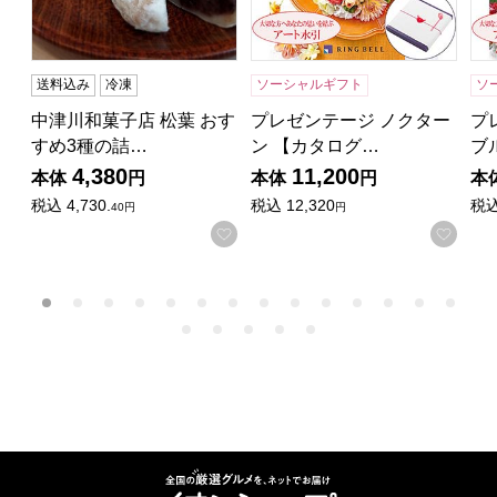
送料込み
冷凍
ソーシャルギフト
ソ
中津川和菓子店 松葉 おす
プレゼンテージ ノクター
プ
すめ3種の詰…
ン 【カタログ…
ブ
4,380
11,200
本体
円
本体
円
本
税込
4,730.
税込
12,320
税
40円
円
お気に入りに登録する
お気