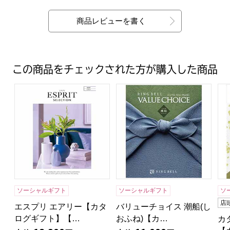
商品レビューを書く
この商品をチェックされた方が購入した商品
エスプリ エアリー【カタログギフト】【年間ギフト】
バリューチョイス 潮船(しお
カ
ソーシャルギフト
ソーシャルギフト
ソ
店
エスプリ エアリー【カタ
バリューチョイス 潮船(し
ログギフト】【…
おふね)【カ…
カ