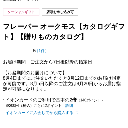
ソーシャルギフト
店頭お申し込み可
フレーバー オークモス【カタログギフ
ト】【贈りものカタログ】
点（5点満点中）
の評価
5
（
1件
）
お届け期間：ご注文から7日後以降の指定日
【お盆期間のお届けについて】
8月4日までにご注文いただくと8月12日までのお届け指定
が可能です。8月5日以降のご注文は8月20日からお届け指
定が可能になります。
イオンカードのご利用で基本の
2倍
（140ポイント）
イオンカードのご利用でたまるポイ
はこちら
詳細
※200円（税込）ごとに2ポイント
イオンカードに入会してから購入する