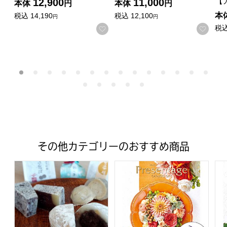
【
12,900
11,000
本体
円
本体
円
本
税込
14,190
税込
12,100
円
円
税
お気に入りに登録する
お気
その他カテゴリーのおすすめ商品
中津川和菓子店 松葉 おすすめ3種の詰合せ 15個入り【CB
プレゼンテージ ノクターン 
プ