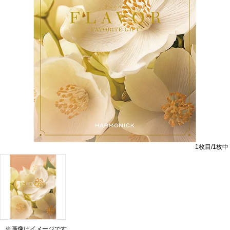
1
枚目/
1
枚中
※画像はイメージです。