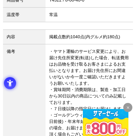
商品番号
Y4522
温度帯
常温
内容
掲載点数約1040点(内グルメ約180点)
備考
・ヤマト運輸のサービス変更により、お
届け先住所変更(転送)した場合、転送費用
はお品物を受け取るお客さまによるお支
払いとなります。お届け先住所にお間違
いがないか今一度ご確認いただきますよ
うお願いいたします。
・賞味期間・消費期限は、製造・加工日
から30日以内の商品についてのみ記載し
ております。
・７日後以降の指定日にお届けします。
・ゴールデンウィーク・お盆期間(8月15
日前後)・年末年始など連休に係るご注文
の場合、お届けまでに通常よりお時間を
頂く場合もございます。