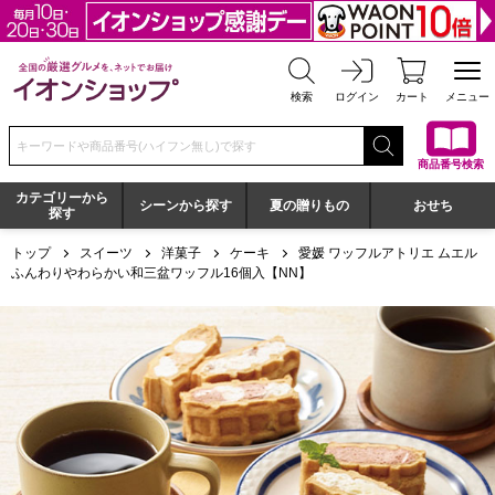
全国の厳選グルメを、ネットでお届け イオンショップ
検索
ログイン
カート
メニュー
検索キーワードまたは商品番号を入力してください
商品番号検索
カテゴリーから
シーンから探す
夏の贈りもの
おせち
探す
トップ
スイーツ
洋菓子
ケーキ
愛媛 ワッフルアトリエ ムエル
ふんわりやわらかい和三盆ワッフル16個入【NN】
愛媛 ワッフルアトリエ ムエル ふんわりやわらかい和三盆ワッ