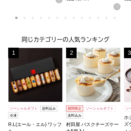
お気
同じカテゴリーの人気ランキング
R.L(エール・エル) ワッフルケーキ10個セット【おいしい
村田屋 バスクチーズケーキ5個
ホ
1
2
3
位
位
位
ソーシャルギフト
送料込み
期間限定
ソーシャルギフト
ソ
冷凍
送料込み
ホ
ズ
R.L(エール・エル) ワッフ
村田屋 バスクチーズケー