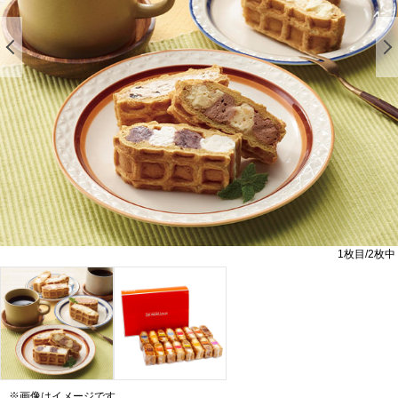
前の画像を表示する
1
枚目/
2
枚中
※画像はイメージです。