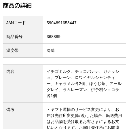
商品の詳細
JANコード
5904891658447
商品番号
368889
温度帯
冷凍
内容
イチゴミルク、チョコバナナ、ガナッシ
ュ、プレーン、ロワイヤルシャンティ
ー、キャラメル各2個、ほうじ茶、アール
グレイ、ラムレーズン、伊予柑ショコラ
各1個
備考
・ヤマト運輸のサービス変更により、お
届け先住所変更(転送)した場合、転送費用
はお品物を受け取るお客さまによるお支
払いとなります。お届け先住所にお間違