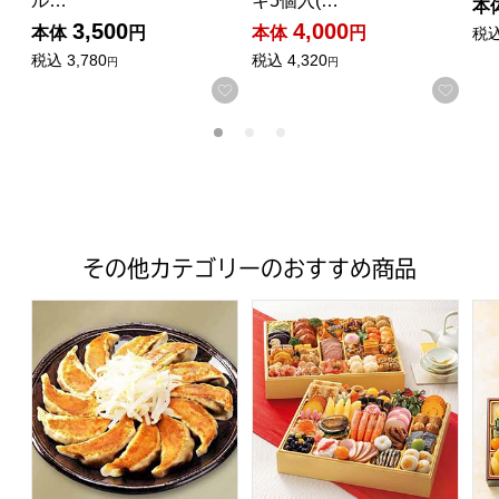
ル…
キ5個入(…
本
3,500
4,000
本体
円
本体
円
税
税込
3,780
税込
4,320
円
円
お気に入りに登録する
お気
その他カテゴリーのおすすめ商品
【浜松餃子の五味八珍】浜松餃子ギフトセット 14個×4袋 (L
トップバリュ 和洋中特大二段重
ト