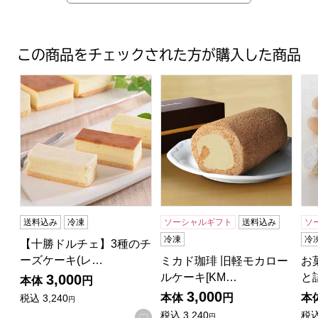
この商品をチェックされた方が購入した商品
【十勝ドルチェ】3種のチーズケーキ(レアチーズケーキ・ベイク
ミカド珈琲 旧軽モカロールケー
お
送料込み
冷凍
ソーシャルギフト
送料込み
ソ
冷凍
冷
【十勝ドルチェ】3種のチ
ーズケーキ(レ…
ミカド珈琲 旧軽モカロー
お
ルケーキ[KM…
と
3,000
本体
円
3,000
本体
円
本
税込
3,240
円
税込
3,240
税
お気に入りに登録する
円