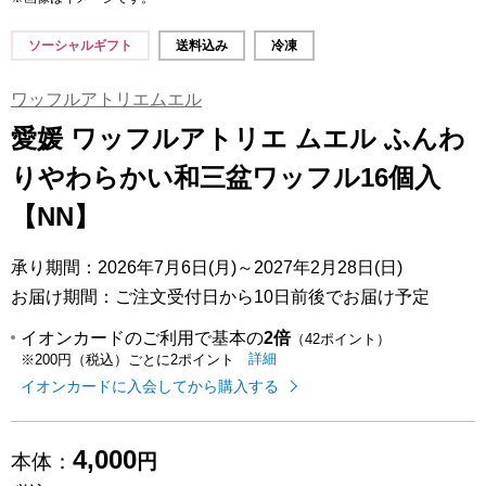
ソーシャルギフト
送料込み
冷凍
ワッフルアトリエムエル
愛媛 ワッフルアトリエ ムエル ふんわ
りやわらかい和三盆ワッフル16個入
【NN】
承り期間：2026年7月6日(月)～2027年2月28日(日)
お届け期間：ご注文受付日から10日前後でお届け予定
イオンカードのご利用で基本の
2倍
（42ポイント）
イオンカードのご利用でたまるポイ
はこちら
詳細
※200円（税込）ごとに2ポイント
イオンカードに入会してから購入する
4,000
本体：
円