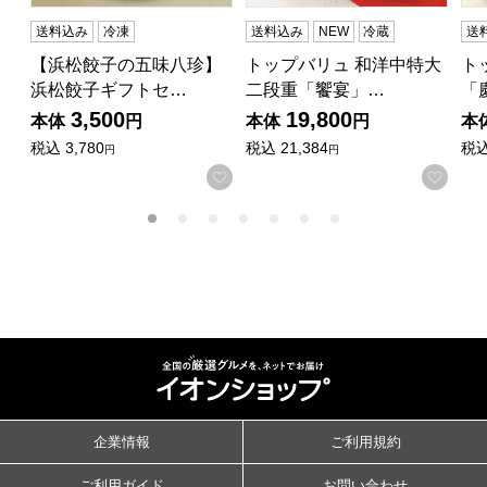
送料込み
冷凍
送料込み
NEW
冷蔵
送
【浜松餃子の五味八珍】
トップバリュ 和洋中特大
ト
浜松餃子ギフトセ…
二段重「饗宴」…
「
3,500
19,800
本体
円
本体
円
本
税込
3,780
税込
21,384
税
円
円
お気に入りに登録する
お気
企業情報
ご利用規約
ご利用ガイド
お問い合わせ