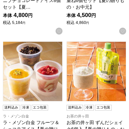
ニブチョコレートアイス8個
重ね6個セット【夏の贈りも
セット【夏…
の・お中元】
4,800
4,500
本体
円
本体
円
税込
5,184
税込
4,860
円
円
お気に入りに登録する
ラ・メゾン白金 フルーツ＆ショコラアイス【夏の贈りもの・お中
お茶の井ヶ田 ずんだシェイク
送料込み
冷凍
エコ包装
送料込み
冷凍
エコ包装
ラ・メゾン白金
お茶の井ヶ田
ラ・メゾン白金 フルーツ＆
お茶の井ヶ田 ずんだシェイ