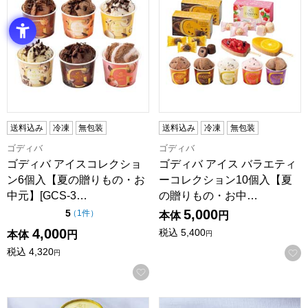
送料込み
冷凍
無包装
送料込み
冷凍
無包装
ゴディバ
ゴディバ
ゴディバ アイスコレクショ
ゴディバ アイス バラエティ
ン6個入【夏の贈りもの・お
ーコレクション10個入【夏
中元】[GCS-3…
の贈りもの・お中…
5,000
点（5点満点中）
5
の評価
（
1件
）
本体
円
4,000
税込
5,400
本体
円
円
税込
4,320
円
お気に入りに登録する
ゴディバ アイスシーズナルコレクション14個入【夏の贈りもの・
ゴディバ カップアイス&あまお