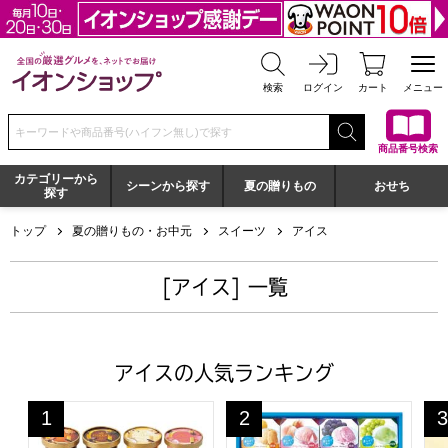
全国の厳選グルメを、ネットでお届け イオンショップ
検索
ログイン
カート
メニュー
検索キーワードまたは商品番号を入力してください
商品番号検索
カテゴリーから
シーンから探す
夏の贈りもの
おせち
探す
トップ
夏の贈りもの・お中元
スイーツ
アイス
[アイス] 一覧
アイスの人気ランキング
ゴディバ アイスコレクション10個入【夏の贈りもの・お中元】[
堂島ジョワイユ 凍らせて食べる
銀
1
2
3
位
位
位