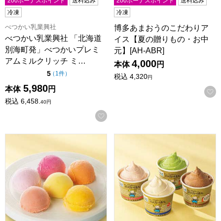
200ボーナスポイント
送料込み
200ボーナスポイント
送料込み
冷凍
冷凍
べつかい乳業興社
博多あまおうのこだわりア
べつかい乳業興社 「北海道
イス【夏の贈りもの・お中
別海町発」べつかいプレミ
元】[AH-ABR]
アムミルクリッチ ミ…
4,000
本体
円
点（5点満点中）
5
の評価
（
1件
）
税込
4,320
円
5,980
本体
円
税込
6,458.
40
円
お気に入りに登録する
〜果実の便り〜国産フルーツアイス物語【夏の贈りもの・お中元】
べつかい乳業興社 「北海道別海