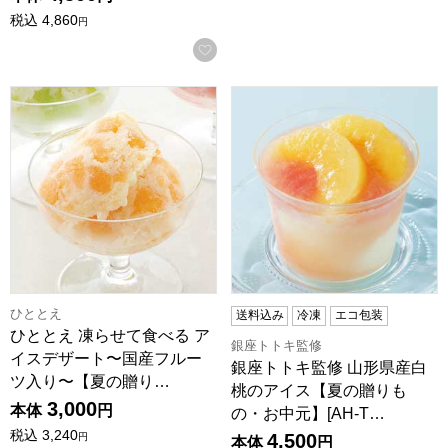
税込
4,860
円
お気に入りに登録する
ひととえ 凍らせて食べる アイスデザート〜国産フルーツ入り〜【
銀座トトキ監修 山形県産白桃の
ひととえ
送料込み
冷凍
エコ包装
ひととえ 凍らせて食べる ア
銀座トトキ監修
イスデザート〜国産フルー
銀座トトキ監修 山形県産白
ツ入り〜【夏の贈り…
桃のアイス【夏の贈りも
3,000
本体
円
の・お中元】[AH-T…
税込
3,240
4,500
円
本体
円