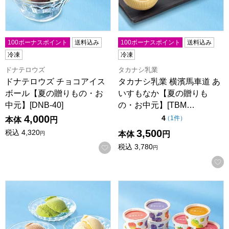
100ボーナスポイント
送料込み
100ボーナスポイント
送料込み
冷凍
冷凍
ドナテロウズ
タカナシ乳業
ドナテロウズ チョコアイス
タカナシ乳業 横濱馬車道 あ
ボール【夏の贈りもの・お
いすもなか【夏の贈りも
中元】[DNB-40]
の・お中元】[TBM…
4,000
点（5点満点中）
4
の評価
（
1件
）
本体
円
3,500
税込
4,320
本体
円
円
税込
3,780
お気に入りに登録する
円
京都センチュリーホテル アイスクリームギフト【夏の贈りもの・
北海道フルーツアイスバラエティ