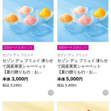
220ボーナスポイント
330ボーナスポイント
セゾン デュ フリュイ
セゾン デュ フリュイ
セゾン デュ フリュイ 凍らせ
セゾン デュ フリュイ 凍らせ
て国産果実シャーベット
て国産果実シャーベット
【夏の贈りもの・お…
【夏の贈りもの・お…
3,000
5,000
本体
円
本体
円
税込
3,240
税込
5,400
円
円
お気に入りに登録する
銀座京橋 レ ロジェ エギュスキロール アイスバラエティ【夏の
アフタヌーンティー・ティールー