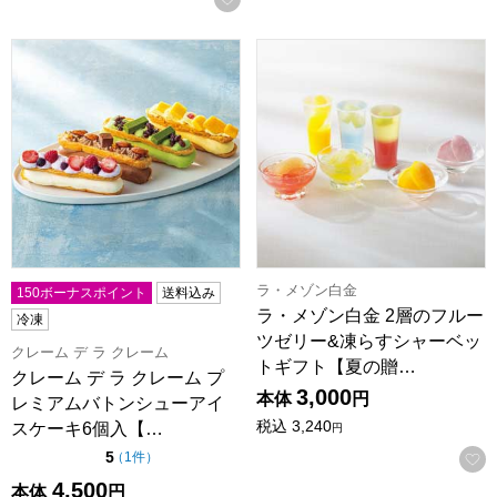
クレーム デ ラ クレーム プレミアムバトンシューアイスケーキ6
ラ・メゾン白金 2層のフルー
ラ・メゾン白金
150ボーナスポイント
送料込み
ラ・メゾン白金 2層のフルー
冷凍
ツゼリー&凍らすシャーベッ
クレーム デ ラ クレーム
トギフト【夏の贈…
クレーム デ ラ クレーム プ
3,000
本体
円
レミアムバトンシューアイ
税込
3,240
スケーキ6個入【…
円
点（5点満点中）
5
の評価
（
1件
）
4,500
本体
円