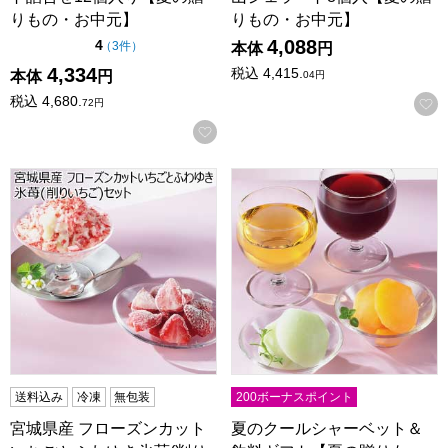
りもの・お中元】
りもの・お中元】
4,088
点（5点満点中）
4
の評価
（
3件
）
本体
円
4,334
税込
4,415.
本体
円
04
円
税込
4,680.
72
円
お気に入りに登録する
宮城県産 フローズンカットいちごとふわゆき氷苺(削りいちご)セ
夏のクールシャーベット＆飲料ギ
送料込み
冷凍
無包装
200ボーナスポイント
宮城県産 フローズンカット
夏のクールシャーベット＆