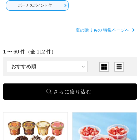
ボーナスポイント付
夏の贈りもの 特集ページへ
1 〜 60 件（全 112 件）
「アイス」の商品一覧
表示順
表示切替
ゴディバ アイスコレクション10個入【夏の贈りもの・お中元】[G
博多あまおう たっぷり苺のアイ