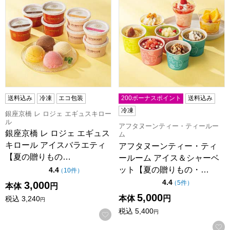
送料込み
冷凍
エコ包装
200ボーナスポイント
送料込み
冷凍
銀座京橋 レ ロジェ エギュスキロー
ル
アフタヌーンティー・ティールー
銀座京橋 レ ロジェ エギュス
ム
キロール アイスバラエティ
アフタヌーンティー・ティ
【夏の贈りもの…
ールーム アイス＆シャーベ
ット【夏の贈りもの・…
点（5点満点中）
4.4
の評価
（
10件
）
点（5点満点中）
4.4
の評価
（
5件
）
3,000
本体
円
5,000
本体
円
税込
3,240
円
税込
5,400
円
お気に入りに登録する