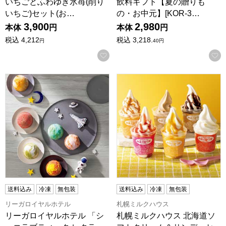
いちごとふわゆき氷苺(削り
飲料ギフト【夏の贈りも
いちご)セット(お…
の・お中元】[KOR-3…
3,900
2,980
本体
円
本体
円
税込
4,212
税込
3,218.
円
40
円
お気に入りに登録する
リーガロイヤルホテル 「ショコラブティック レクラ」 プラネ
札幌ミルクハウス 北海道ソフ
送料込み
冷凍
無包装
送料込み
冷凍
無包装
リーガロイヤルホテル
札幌ミルクハウス
リーガロイヤルホテル 「シ
札幌ミルクハウス 北海道ソ