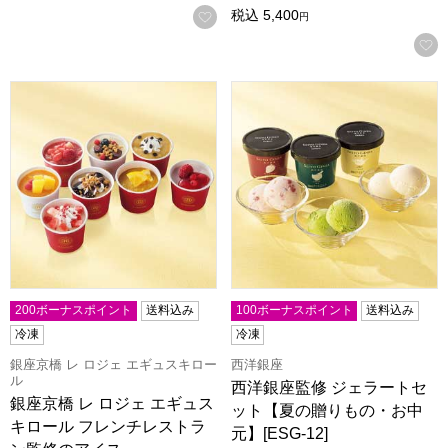
税込
5,400
お気に入りに登録する
円
銀座京橋 レ ロジェ エギュスキロール フレンチレストラン監修
西洋銀座監修 ジェラートセット
200ボーナスポイント
送料込み
100ボーナスポイント
送料込み
冷凍
冷凍
銀座京橋 レ ロジェ エギュスキロー
西洋銀座
ル
西洋銀座監修 ジェラートセ
銀座京橋 レ ロジェ エギュス
ット【夏の贈りもの・お中
キロール フレンチレストラ
元】[ESG-12]