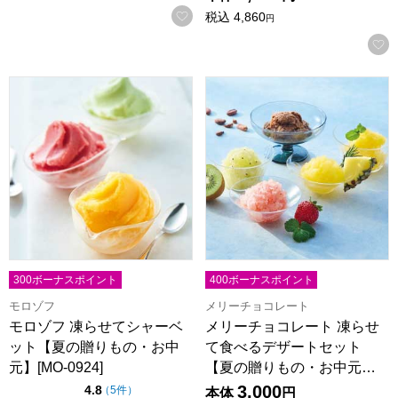
お気に入りに登録する
税込
4,860
円
モロゾフ 凍らせてシャーベット【夏の贈りもの・お中元】[MO-
メリーチョコレート 凍らせて食
300ボーナスポイント
400ボーナスポイント
モロゾフ
メリーチョコレート
モロゾフ 凍らせてシャーベ
メリーチョコレート 凍らせ
ット【夏の贈りもの・お中
て食べるデザートセット
元】[MO-0924]
【夏の贈りもの・お中元…
3,000
点（5点満点中）
4.8
の評価
（
5件
）
本体
円