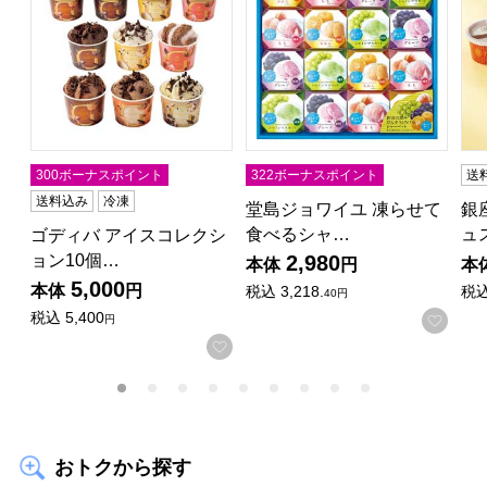
300ボーナスポイント
322ボーナスポイント
送
送料込み
冷凍
堂島ジョワイユ 凍らせて
銀
食べるシャ…
ュ
ゴディバ アイスコレクシ
ョン10個…
2,980
本体
円
本
5,000
本体
円
税込
3,218.
税
40円
税込
5,400
お気
円
お気に入りに登録する
おトクから探す