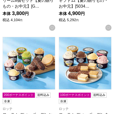
リーム8個セット【夏の贈り
ギフト12【夏の贈りもの・
もの・お中元】[G…
お中元】[5034…
3,800
4,900
本体
円
本体
円
税込
4,104
税込
5,292
円
円
お気に入りに登録する
ロッテ レディーボーデンセレクトアソート【夏の贈りもの・お中
ロッテ レディーボーデン＆ガー
200ボーナスポイント
送料込み
100ボーナスポイント
送料込み
冷凍
冷凍
ロッテ
ロッテ