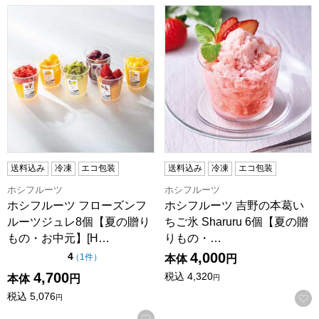
ホシフルーツ フローズンフルーツジュレ8個【夏の贈りもの・お中
ホシフルーツ 吉野の本葛いちご氷 
送料込み
冷凍
エコ包装
送料込み
冷凍
エコ包装
ホシフルーツ
ホシフルーツ
ホシフルーツ フローズンフ
ホシフルーツ 吉野の本葛い
ルーツジュレ8個【夏の贈り
ちご氷 Sharuru 6個【夏の贈
もの・お中元】[H…
りもの・…
4,000
点（5点満点中）
4
の評価
（
1件
）
本体
円
4,700
税込
4,320
本体
円
円
税込
5,076
円
お気に入りに登録する