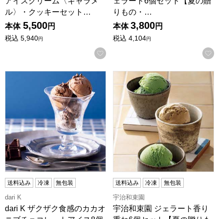
アイスクリーム〈キャラメ
ェラート6個セット【夏の贈
ル〉・クッキーセット…
りもの・…
5,500
3,800
本体
円
本体
円
税込
5,940
税込
4,104
円
円
お気に入りに登録する
dari K ザクザク食感のカカオニブチョコレートアイス8個
宇治和束園 ジェラート香り重
送料込み
冷凍
無包装
送料込み
冷凍
無包装
dari K
宇治和束園
dari K ザクザク食感のカカオ
宇治和束園 ジェラート香り