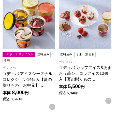
500ボーナスポイント
送料込み
送料込み
冷凍
無包装
冷凍
ゴディバ
ゴディバ カップアイス&あま
ゴディバ
おう苺ショコラアイス10個
ゴディバ アイスシーズナル
入【夏の贈りもの…
コレクション14個入【夏の
贈りもの・お中元】…
5,500
本体
円
8,000
本体
円
税込
5,940
円
税込
8,640
円
お気に入りに登録する