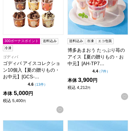
300ボーナスポイント
送料込み
送料込み
冷凍
エコ包装
冷凍
博多あまおう たっぷり苺の
アイス【夏の贈りもの・お
ゴディバ
ゴディバ アイスコレクショ
中元】[AH-TP7…
ン10個入【夏の贈りもの・
点（5点満点中）
4.4
の評価
（
7件
）
お中元】[GCS-…
3,900
本体
円
点（5点満点中）
4.6
の評価
（
13件
）
税込
4,212
円
5,000
本体
円
税込
5,400
円
お気に入りに登録する
セゾン デュ フリュイ 凍らせて国産果実シャーベット【夏の贈り
セゾン デュ フリュイ 凍らせ