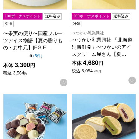
100ボーナスポイント
送料込み
200ボーナスポイント
送料込み
冷凍
冷凍
べつかい乳業興社
〜果実の便り〜国産フルー
べつかい乳業興社 「北海道
ツアイス物語【夏の贈りも
別海町発」べつかいのアイ
の・お中元】[EG-E…
スクリーム屋さん【夏…
点（5点満点中）
5
の評価
（
5件
）
4,680
本体
円
3,300
本体
円
税込
5,054.
40
円
税込
3,564
円
お気に入りに登録する
ドナテロウズ チョコアイスボール【夏の贈りもの・お中元】[DN
タカナシ乳業 横濱馬車道 あい