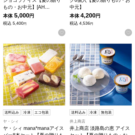
ショコラアイス【夏の贈り
ク6個入【夏の贈りもの・お
もの・お中元】[AH…
中元】
5,000
4,200
本体
円
本体
円
税込
5,400
税込
4,536
円
円
お気に入りに登録する
ヤ・シィ mana*manaアイスバー8本セット【夏の贈りもの・お中
井上商店 淡路島の恵 アイス
送料込み
冷凍
エコ包装
送料込み
冷凍
無包装
ヤ・シィ
井上商店
ヤ・シィ mana*manaアイス
井上商店 淡路島の恵 アイス