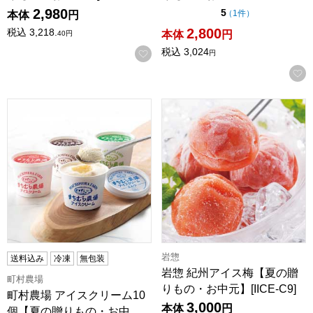
2,980
点（5点満点中）
5
の評価
（
1件
）
本体
円
2,800
税込
3,218.
本体
円
40
円
税込
3,024
お気に入りに登録する
円
町村農場 アイスクリーム10個【夏の贈りもの・お中元】[SNI1
岩惣 紀州アイス梅【夏の贈りもの
岩惣
送料込み
冷凍
無包装
岩惣 紀州アイス梅【夏の贈
町村農場
りもの・お中元】[IICE-C9]
町村農場 アイスクリーム10
3,000
本体
円
個【夏の贈りもの・お中