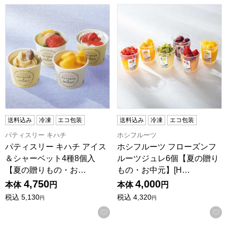
パティスリー キハチ アイス＆シャーベット4種8個入【夏の贈りも
ホシフルーツ フローズンフルー
送料込み
冷凍
エコ包装
送料込み
冷凍
エコ包装
パティスリー キハチ
ホシフルーツ
パティスリー キハチ アイス
ホシフルーツ フローズンフ
＆シャーベット4種8個入
ルーツジュレ6個【夏の贈り
【夏の贈りもの・お…
もの・お中元】[H…
4,750
4,000
本体
円
本体
円
税込
5,130
税込
4,320
円
円
お気に入りに登録する