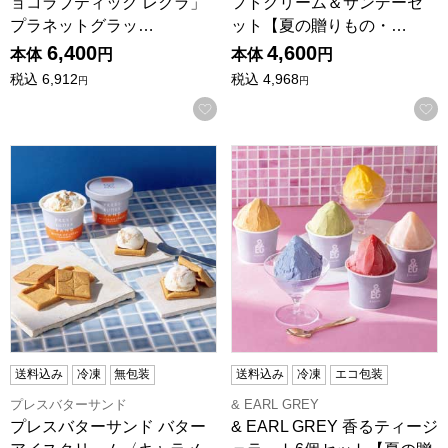
ョコラブティック レクラ」
フトクリーム＆サンデーセ
プラネットグラッ…
ット【夏の贈りもの・…
6,400
4,600
本体
円
本体
円
税込
6,912
税込
4,968
円
円
お気に入りに登録する
プレスバターサンド バターアイスクリーム〈キャラメル〉・クッ
& EARL GREY 香るテ
送料込み
冷凍
無包装
送料込み
冷凍
エコ包装
プレスバターサンド
& EARL GREY
プレスバターサンド バター
& EARL GREY 香るティージ