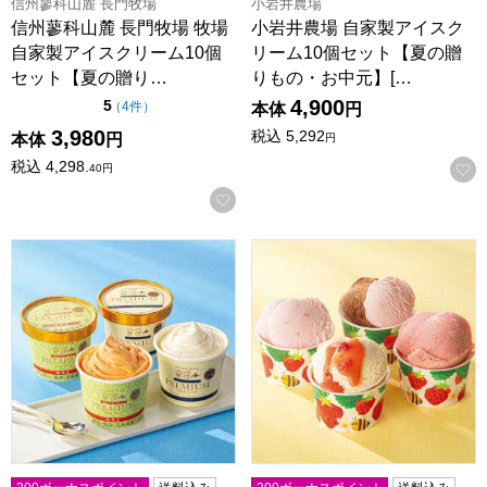
信州蓼科山麓 長門牧場
小岩井農場
信州蓼科山麓 長門牧場 牧場
小岩井農場 自家製アイスク
自家製アイスクリーム10個
リーム10個セット【夏の贈
セット【夏の贈り…
りもの・お中元】[…
4,900
点（5点満点中）
5
の評価
（
4件
）
本体
円
3,980
税込
5,292
本体
円
円
税込
4,298.
40
円
お気に入りに登録する
べつかい乳業興社 「北海道別海町発」べつかいプレミアムミルク
博多あまおうのこだわりアイス【