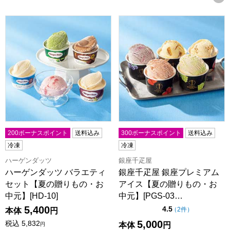
ハーゲンダッツ バラエティセット【夏の贈りもの・お中元】[HD
銀座千疋屋 銀座プレミアムアイ
200ボーナスポイント
送料込み
300ボーナスポイント
送料込み
冷凍
冷凍
ハーゲンダッツ
銀座千疋屋
ハーゲンダッツ バラエティ
銀座千疋屋 銀座プレミアム
セット【夏の贈りもの・お
アイス【夏の贈りもの・お
中元】[HD-10]
中元】[PGS-03…
5,400
点（5点満点中）
4.5
の評価
（
2件
）
本体
円
5,000
税込
5,832
本体
円
円