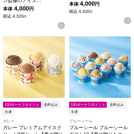
ン監修のアイス…
4,000
本体
円
4,000
本体
円
税込
4,320
円
税込
4,320
円
お気に入りに登録する
ガレー プレミアムアイスクリーム8個セット【夏の贈りもの・お中
ブルーシール ブルーシールギフト
100ボーナスポイント
送料込み
100ボーナスポイント
送料込み
冷凍
冷凍
ガレー
ブルーシール
ガレー プレミアムアイスク
ブルーシール ブルーシール