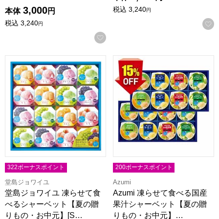
3,000
税込
3,240
本体
円
円
税込
3,240
円
お気に入りに登録する
堂島ジョワイユ 凍らせて食べるシャーベット【夏の贈りもの・お
Azumi 凍らせて食べる国産果
322ボーナスポイント
200ボーナスポイント
堂島ジョワイユ
Azumi
堂島ジョワイユ 凍らせて食
Azumi 凍らせて食べる国産
べるシャーベット【夏の贈
果汁シャーベット【夏の贈
りもの・お中元】[S…
りもの・お中元】…