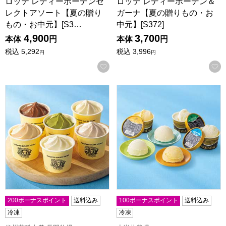
ロッテ レディーボーデンセ
ロッテ レディーボーデン＆
レクトアソート【夏の贈り
ガーナ【夏の贈りもの・お
もの・お中元】[S3…
中元】[S372]
4,900
3,700
本体
円
本体
円
税込
5,292
税込
3,996
円
円
お気に入りに登録する
信州蓼科山麓 長門牧場 牧場自家製アイスクリーム10個セット
小岩井農場 自家製アイスクリー
200ボーナスポイント
送料込み
100ボーナスポイント
送料込み
冷凍
冷凍