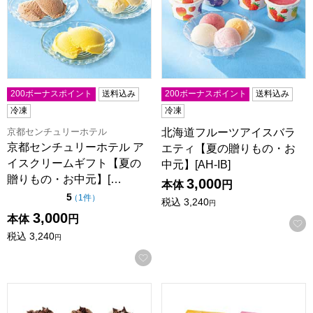
200ボーナスポイント
送料込み
200ボーナスポイント
送料込み
冷凍
冷凍
京都センチュリーホテル
北海道フルーツアイスバラ
京都センチュリーホテル ア
エティ【夏の贈りもの・お
イスクリームギフト【夏の
中元】[AH-IB]
贈りもの・お中元】[…
3,000
本体
円
点（5点満点中）
5
の評価
（
1件
）
税込
3,240
円
3,000
本体
円
税込
3,240
円
お気に入りに登録する
ゴディバ アイスコレクション6個入【夏の贈りもの・お中元】[GC
ゴディバ アイス バラエティー