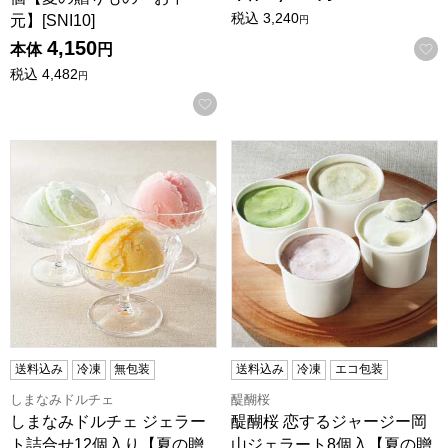
税込
3,240
元】[SNI10]
円
4,150
本体
円
税込
4,482
円
お気に入りに登録する
しまなみドルチェ ジェラート詰合せ12個入り【夏の贈りも
醍醐桜 恋するジャージー岡山
送料込み
冷凍
無包装
送料込み
冷凍
エコ包装
しまなみドルチェ
醍醐桜
しまなみドルチェ ジェラー
醍醐桜 恋するジャージー岡
ト詰合せ12個入り【夏の贈
山ジェラート8個入【夏の贈