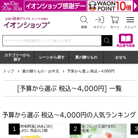
全国の厳選グルメを、ネットでお届け イオンショップ
検索
ログイン
カート
メニュー
検索キーワードまたは商品番号を入力してください
商品番号検索
カテゴリーから
シーンから探す
夏の贈りもの
おせち
探す
トップ
夏の贈りもの・お中元
予算から選ぶ 税込～4,000円
[予算から選ぶ 税込～4,000円] 一覧
予算から選ぶ 税込～4,000円の人気ランキング
北海道共和町産(JAきょうわ) らいでんメロン 秀品2L1個(お
山形県産 フルーツ王国やまがた ひ
北
1
2
3
位
位
位