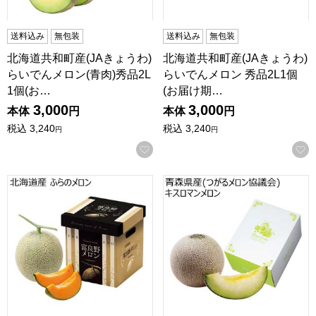
送料込み
無包装
送料込み
無包装
北海道共和町産(JAきょうわ)
北海道共和町産(JAきょうわ)
らいでんメロン(青肉)秀品2L
らいでんメロン 秀品2L1個
1個(お…
(お届け期…
3,000
3,000
本体
円
本体
円
税込
3,240
税込
3,240
円
円
お気に入りに登録する
北海道産 ふらのメロン(お届け期間：8/21〜8/31)【夏の贈
青森県産(つがるメロン協議会)