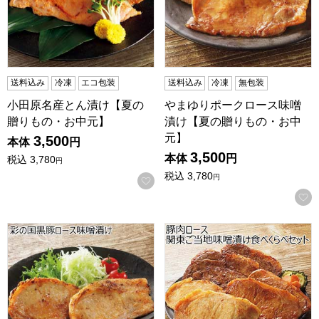
送料込み
冷凍
エコ包装
送料込み
冷凍
無包装
小田原名産とん漬け【夏の
やまゆりポークロース味噌
贈りもの・お中元】
漬け【夏の贈りもの・お中
元】
3,500
本体
円
3,500
本体
円
税込
3,780
円
税込
3,780
円
お気に入りに登録する
彩の国黒豚ロース味噌漬け【夏の贈りもの・お中元】
豚肉ロース 関東ご当地味噌