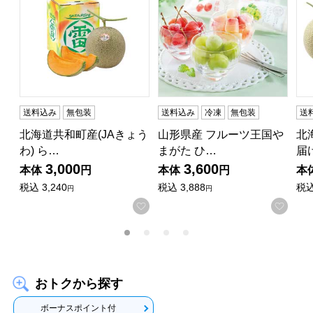
送料込み
無包装
送料込み
冷凍
無包装
送
北海道共和町産(JAきょう
山形県産 フルーツ王国や
北
わ) ら…
まがた ひ…
届
3,000
3,600
本体
円
本体
円
本
税込
3,240
税込
3,888
税
円
円
お気に入りに登録する
お気
おトクから探す
ボーナスポイント付