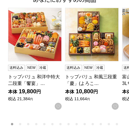
トップバリュ 和洋中特大二段重「饗宴」(きょうえん)【4
トップバリュ 和風三段重「慶」
富山
送料込み
NEW
冷蔵
送料込み
NEW
冷蔵
送
トップバリュ 和洋中特大
トップバリュ 和風三段重
富
二段重「饗宴」…
「慶」(よろこ…
3
19,800
10,800
本体
円
本体
円
本
税込
21,384
税込
11,664
税
円
円
お気に入りに登録する
お気