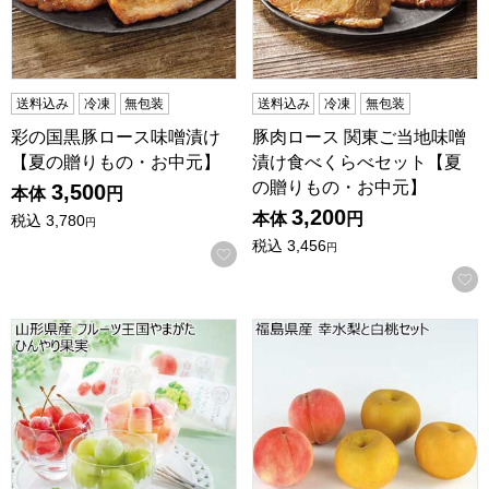
送料込み
冷凍
無包装
送料込み
冷凍
無包装
彩の国黒豚ロース味噌漬け
豚肉ロース 関東ご当地味噌
【夏の贈りもの・お中元】
漬け食べくらべセット【夏
の贈りもの・お中元】
3,500
本体
円
3,200
本体
円
税込
3,780
円
税込
3,456
円
お気に入りに登録する
山形県産 フルーツ王国やまがた ひんやり果実(お届け期間：8/21
福島県産 幸水梨と白桃セット(