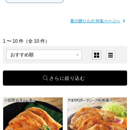
夏の贈りもの 特集ページへ
1 〜 10 件（全 10 件）
「予算から選ぶ 税込～4,000円」の商品一覧
表示順
表示切替
小田原名産とん漬け【夏の贈りもの・お中元】
やまゆりポークロース味噌漬