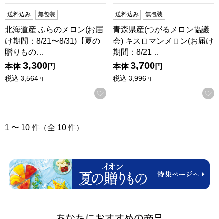
送料込み
無包装
送料込み
無包装
北海道産 ふらのメロン(お届
青森県産(つがるメロン協議
け期間：8/21〜8/31)【夏の
会) キスロマンメロン(お届け
贈りもの…
期間：8/21…
3,300
3,700
本体
円
本体
円
税込
3,564
税込
3,996
円
円
お気に入りに登録する
1 〜 10 件（全 10 件）
あなたにおすすめの商品