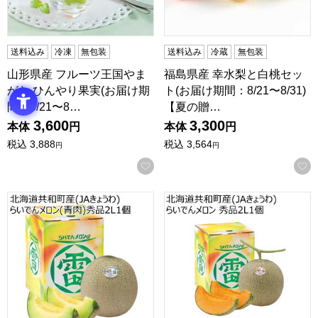
送料込み
冷凍
無包装
送料込み
冷蔵
無包装
山形県産 フルーツ王国やま
福島県産 幸水梨と白桃セッ
がた ひんやり果実(お届け期
ト(お届け期間：8/21〜8/31)
間：8/21〜8…
【夏の贈…
3,600
3,300
本体
円
本体
円
税込
3,888
税込
3,564
円
円
お気に入りに登録する
北海道共和町産(JAきょうわ) らいでんメロン(青肉)秀品2L1個
北海道共和町産(JAきょうわ) 