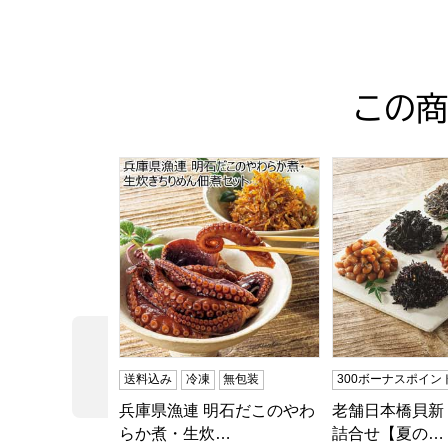
この商
兵庫県漁連 明石だこのやわらか煮・生炊きち
老舗日本橋貝新 
前の商品
送料込み
冷凍
無包装
300ボーナスポイン
兵庫県漁連 明石だこのやわ
老舗日本橋貝新
らか煮・生炊…
詰合せ【夏の…