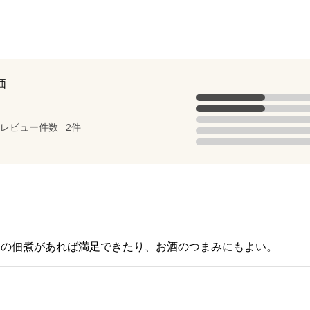
価
評価の内訳
5点の評価は1件です（全体の50%
点（5点満点中）
4点の評価は1件です（全体の50%
3点の評価は0件です。
レビュー件数
2件
2点の評価は0件です。
1点の評価は0件です。
この佃煮があれば満足できたり、お酒のつまみにもよい。