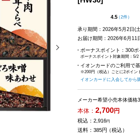
点（5点
の評価
4.5
（
2件
）
承り期間：2026年5月2日(土
お届け期間：2026年6月11日(
次の画像を表示する
ボーナスポイント：
300
ボーナスポイント対象期間：
5/2
イオンカードのご利用で
※200円（税込）ごとに2ポイン
イオンカードに入会してから
メーカー希望小売本体価格3
2,700
本体：
円
税込：
2,916
円
送料：
385円
（税込）