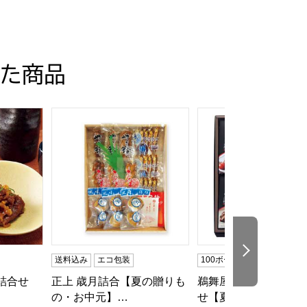
た商品
・お中元】[里-30N]
詰合せ【夏の贈りもの・お中元】[RK50]
正上 歳月詰合【夏の贈りもの・お中元】【MK】
鵜舞屋 飛騨牛しぐれ煮
次の商品
送料込み
エコ包装
100ボーナスポイント
詰合せ
正上 歳月詰合【夏の贈りも
鵜舞屋 飛騨牛しぐれ
の・お中元】…
せ【夏の贈り…