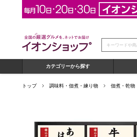
全国の厳選グルメを、ネットでお届け イオンショップ
カテゴリーから探す
トップ
調味料・佃煮・練り物
佃煮・乾物
柿安 料亭しぐれ煮詰合せ【夏の贈りもの・お中元】[HW30]