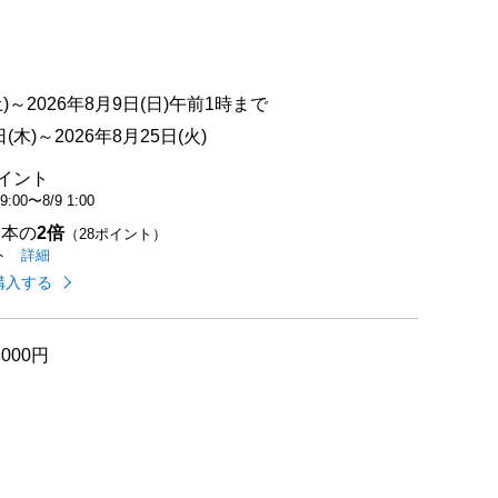
満点中）
)～2026年8月9日(日)午前1時まで
木)～2026年8月25日(火)
ポイント
 9:00
〜
8/9 1:00
基本の
2倍
（28ポイント）
イオンカードのご利用でたまるポイントの
はこちら
詳細
ト
購入する
000円