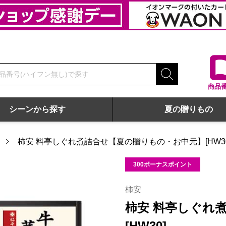
商品
シーンから探す
夏の贈りもの
柿安 料亭しぐれ煮詰合せ【夏の贈りもの・お中元】[HW30
300ボーナスポイント
柿安
柿安 料亭しぐれ
[HW30]