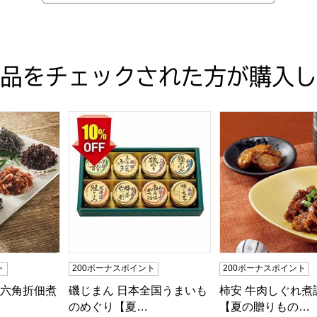
品をチェックされた方が購入し
りめん佃煮セット【夏の贈りもの・お中元】
六角折佃煮詰合せ【夏の贈りもの・お中元】[LA30]
磯じまん 日本全国うまいものめぐり【夏の贈りもの
柿安 牛肉しぐれ煮
ト
200ボーナスポイント
200ボーナスポイント
 六角折佃煮
磯じまん 日本全国うまいも
柿安 牛肉しぐれ煮
のめぐり【夏…
【夏の贈りもの…