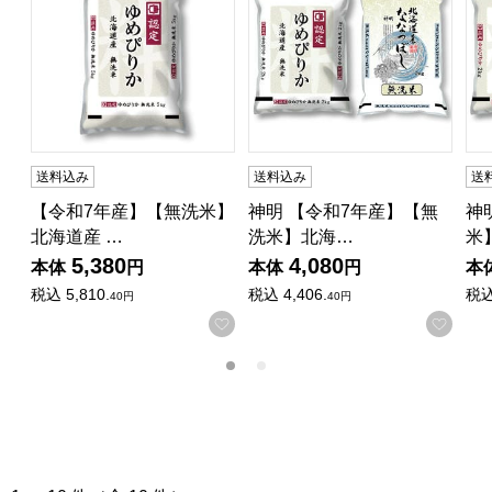
送料込み
送料込み
送
【令和7年産】【無洗米】
神明 【令和7年産】【無
神
北海道産 …
洗米】北海…
米
5,380
4,080
本体
円
本体
円
本
税込
5,810.
税込
4,406.
税
40円
40円
お気に入りに登録する
お気