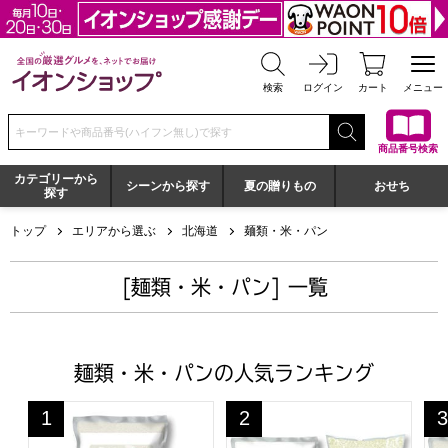
全国の厳選グルメを、ネットでお届け イオンショップ
検索
ログイン
カート
メニュー
検索キーワードまたは商品番号を入力してください
商品番号検索
カテゴリーから
シーンから探す
夏の贈りもの
おせち
探す
トップ
エリアから選ぶ
北海道
麺類・米・パン
[麺類・米・パン] 一覧
麺類・米・パンの人気ランキング
【令和7年産】【無洗米】北海道産 ゆめぴりか 5kg【KN】
神明 【令和7年産】【無洗米
神
1
2
3
位
位
位