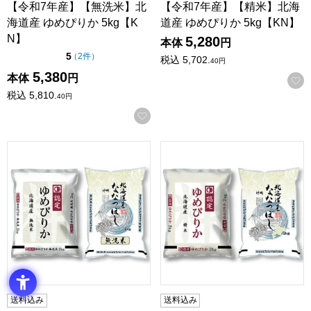
【令和7年産】【無洗米】北
【令和7年産】【精米】北海
海道産 ゆめぴりか 5kg【K
道産 ゆめぴりか 5kg【KN】
N】
5,280
本体
円
点（5点満点中）
5
の評価
（
2件
）
税込
5,702.
40
円
5,380
本体
円
税込
5,810.
40
円
お気に入りに登録する
神明 【令和7年産】【無洗米】北海道産無洗米ゆめぴりか・
神明 【令和7年産】【精米】
送料込み
送料込み