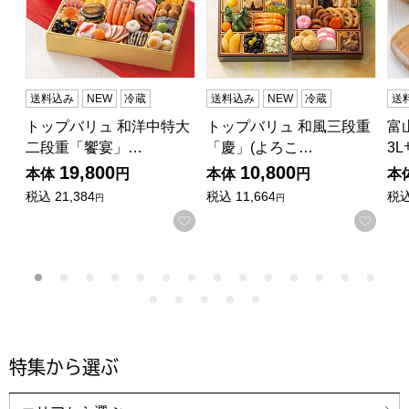
送料込み
NEW
冷蔵
送料込み
NEW
冷蔵
送
トップバリュ 和洋中特大
トップバリュ 和風三段重
富
二段重「饗宴」…
「慶」(よろこ…
3
19,800
10,800
本体
円
本体
円
本
税込
21,384
税込
11,664
税
円
円
お気に入りに登録する
お気
特集から選ぶ