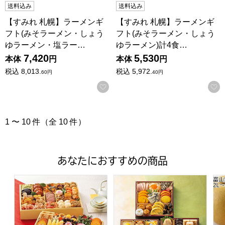
送料込み
送料込み
【すみれ 札幌】ラーメンギ
【すみれ 札幌】ラーメンギ
フト(みそラーメン・しょう
フト(みそラーメン・しょう
ゆラーメン・塩ラー…
ゆラーメン)計4食…
7,420
5,530
本体
円
本体
円
税込
8,013.
税込
5,972.
60
円
40
円
お気に入りに登録する
1 〜 10 件（全 10 件）
あなたにおすすめの商品
トップバリュ 和洋中特大二段重「饗宴」(きょうえん)【4
トップバリュ 和風三段重「慶」
富山