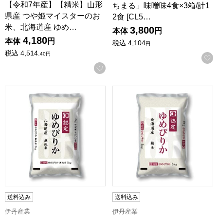
【令和7年産】【精米】山形
ちまる」味噌味4食×3箱/計1
県産 つや姫マイスターのお
2食 [CL5…
米、北海道産 ゆめ…
3,800
本体
円
4,180
本体
円
税込
4,104
円
税込
4,514.
40
円
お気に入りに登録する
【令和7年産】【無洗米】北海道産 ゆめぴりか 5kg【KN】
【令和7年産】【精米】北海道産
送料込み
送料込み
伊丹産業
伊丹産業