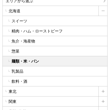
エリアから選ぶ
北海道
詳
スイーツ
精肉・ハム・ローストビーフ
魚介・海産物
惣菜
麺類・米・パン
乳製品
飲料・酒
東北
詳
関東
詳