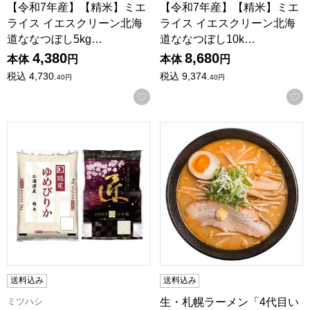
【令和7年産】【精米】ミエ
【令和7年産】【精米】ミエ
ライス イエスクリーン北海
ライス イエスクリーン北海
道ななつぼし5kg…
道ななつぼし10k…
4,380
8,680
本体
円
本体
円
税込
4,730.
税込
9,374.
40
円
40
円
お気に入りに登録する
【令和7年産】【精米】山形県産 つや姫マイスターのお米、北海
生・札幌ラーメン「4代目いちまる」
送料込み
送料込み
ミツハシ
生・札幌ラーメン「4代目い