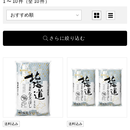
1 〜 10 件（全 10 件）
「麺類・米・パン」の商品一覧
表示順
表示切替
【令和7年産】【精米】ミエライス イエスクリーン北海道なな
【令和7年産】【精米】ミエライス
送料込み
送料込み