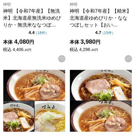
神明
神明
神明 【令和7年産】【無洗
神明 【令和7年産】【精米】
米】北海道産無洗米ゆめぴ
北海道産ゆめぴりか・なな
りか・無洗米ななつぼ…
つぼしセット【おい…
点（5点満点中）
点（5点満点中）
4.4
4.7
の評価
の評価
（
18件
）
（
15件
）
4,080
3,980
本体
円
本体
円
税込
4,406.
税込
4,298.
40
円
40
円
お気に入りに登録する
【すみれ 札幌】ラーメンギフト(みそラーメン・しょうゆラーメン
【すみれ 札幌】ラーメンギフト