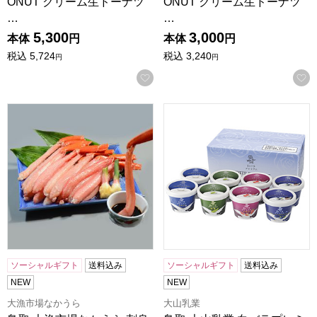
ONUT クリーム生ドーナツ
ONUT クリーム生ドーナツ
…
…
5,300
3,000
本体
円
本体
円
税込
5,724
税込
3,240
円
円
お気に入りに登録する
鳥取 大漁市場なかうら 刺身用紅ずわいがに 足むき身500g(15
鳥取 大山乳業 白バラプレミアム
ソーシャルギフト
送料込み
ソーシャルギフト
送料込み
NEW
NEW
大漁市場なかうら
大山乳業