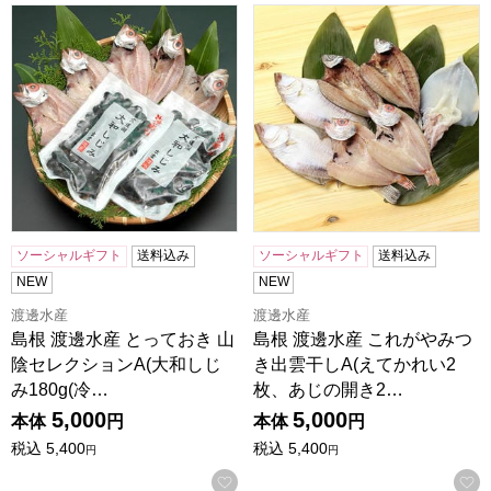
島根 渡邊水産 とっておき 山陰セレクションA(大和しじみ180g
島根 渡邊水産 これがやみつき
ソーシャルギフト
送料込み
ソーシャルギフト
送料込み
NEW
NEW
渡邊水産
渡邊水産
島根 渡邊水産 とっておき 山
島根 渡邊水産 これがやみつ
陰セレクションA(大和しじ
き出雲干しA(えてかれい2
み180g(冷…
枚、あじの開き2…
5,000
5,000
本体
円
本体
円
税込
5,400
税込
5,400
円
円
お気に入りに登録する