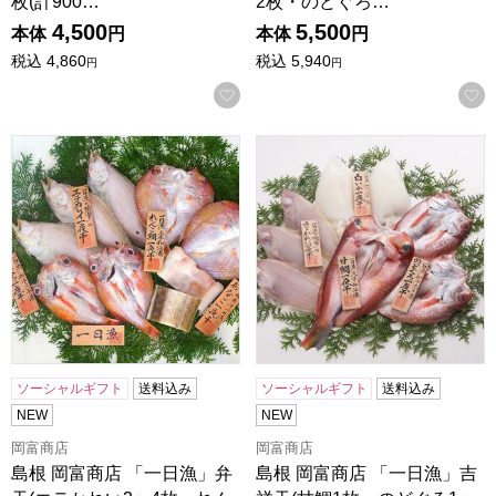
枚(計900…
2枚・のどぐろ…
4,500
5,500
本体
円
本体
円
税込
4,860
税込
5,940
円
円
お気に入りに登録する
島根 岡富商店 「一日漁」弁天(エテかれい3〜4枚・れんこ鯛
島根 岡富商店 「一日漁」吉祥
ソーシャルギフト
送料込み
ソーシャルギフト
送料込み
NEW
NEW
岡富商店
岡富商店
島根 岡富商店 「一日漁」弁
島根 岡富商店 「一日漁」吉