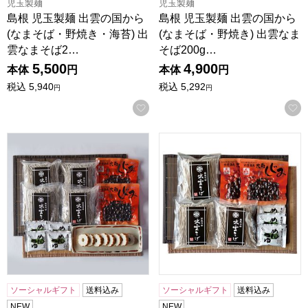
児玉製麺
児玉製麺
島根 児玉製麺 出雲の国から
島根 児玉製麺 出雲の国から
(なまそば・野焼き・海苔) 出
(なまそば・野焼き) 出雲なま
雲なまそば2…
そば200g…
5,500
4,900
本体
円
本体
円
税込
5,940
税込
5,292
円
円
お気に入りに登録する
島根 児玉製麺 出雲の国から(なまそば・野焼き・しじみ) 出雲
島根 児玉製麺 出雲の国から(な
ソーシャルギフト
送料込み
ソーシャルギフト
送料込み
NEW
NEW