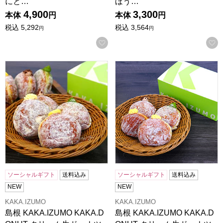
にと…
ほう…
4,900
3,300
本体
円
本体
円
税込
5,292
税込
3,564
円
円
お気に入りに登録する
島根 KAKA.IZUMO KAKA.DONUT クリーム生ドーナ
島根 KAKA.IZUMO KA
ソーシャルギフト
送料込み
ソーシャルギフト
送料込み
NEW
NEW
KAKA.IZUMO
KAKA.IZUMO
島根 KAKA.IZUMO KAKA.D
島根 KAKA.IZUMO KAKA.D