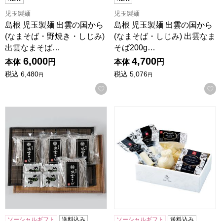
児玉製麺
児玉製麺
島根 児玉製麺 出雲の国から
島根 児玉製麺 出雲の国から
(なまそば・野焼き・しじみ)
(なまそば・しじみ) 出雲なま
出雲なまそば…
そば200g…
6,000
4,700
本体
円
本体
円
税込
6,480
税込
5,076
円
円
お気に入りに登録する
島根 児玉製麺 出雲の国から(なまそば) 出雲なまそば200g×4
鳥取 大山乳業 白バラのチーズギ
ソーシャルギフト
送料込み
ソーシャルギフト
送料込み