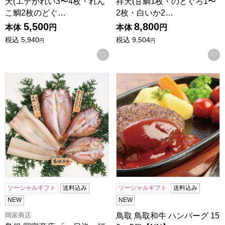
天(エテかれい3〜4枚・れん
祥天(甘鯛1枚・のどぐろ1〜
こ鯛2枚のどぐ…
2枚・白いか2…
5,500
8,800
本体
円
本体
円
税込
5,940
税込
9,504
円
円
お気に入りに登録する
島根 岡富商店 「一日漁」福禄寿(甘鯛1枚・のどぐろ2〜3枚・
鳥取 鳥取和牛 ハンバーグ 150
ソーシャルギフト
送料込み
ソーシャルギフト
送料込み
NEW
NEW
岡富商店
鳥取 鳥取和牛 ハンバーグ 15