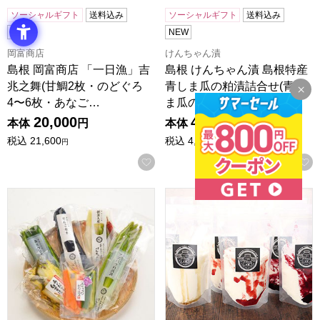
ソーシャルギフト
送料込み
ソーシャルギフト
送料込み
NEW
NEW
岡富商店
けんちゃん漬
島根 岡富商店 「一日漁」吉
島根 けんちゃん漬 島根特産
兆之舞(甘鯛2枚・のどぐろ
青しま瓜の粕漬詰合せ(青し
4〜6枚・あなご…
ま瓜の粕漬L1…
20,000
4,100
本体
円
本体
円
税込
21,600
税込
4,428
円
円
お気に入りに登録する
島根 けんちゃん漬 手づくり漬物6品セット(あさづけ胡瓜・
島根 いずもちーずけーき本舗 