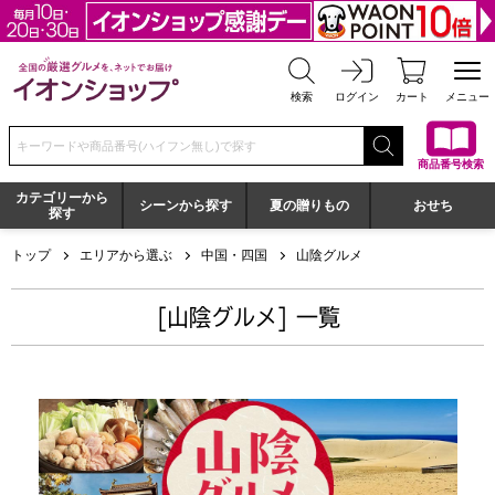
全国の厳選グルメを、ネットでお届け イオンショップ
検索
ログイン
カート
メニュー
検索キーワードまたは商品番号を入力してください
商品番号検索
カテゴリーから
シーンから探す
夏の贈りもの
おせち
探す
トップ
エリアから選ぶ
中国・四国
山陰グルメ
[山陰グルメ] 一覧