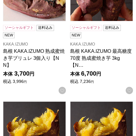
ソーシャルギフト
送料込み
ソーシャルギフト
送料込み
NEW
NEW
KAKA.IZUMO
KAKA.IZUMO
島根 KAKA.IZUMO 熟成蜜焼
島根 KAKA.IZUMO 最高糖度
き芋ブリュレ 3個入り【N
70度 熟成蜜焼き芋 3kg
N】
【N…
3,700
6,700
本体
円
本体
円
税込
3,996
税込
7,236
円
円
お気に入りに登録する
島根 KAKA.IZUMO 最高糖度70度 熟成蜜焼き芋 2kg【NN】
島根 KAKA.IZUMO 最高糖度