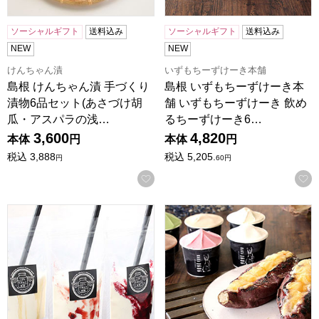
ソーシャルギフト
送料込み
ソーシャルギフト
送料込み
NEW
NEW
けんちゃん漬
いずもちーずけーき本舗
島根 けんちゃん漬 手づくり
島根 いずもちーずけーき本
漬物6品セット(あさづけ胡
舗 いずもちーずけーき 飲め
瓜・アスパラの浅…
るちーずけーき6…
3,600
4,820
本体
円
本体
円
税込
3,888
税込
5,205.
円
60
円
お気に入りに登録する
島根 いずもちーずけーき本舗 いずもちーずけーき 飲めるちー
島根 KAKA.IZUMO KAK