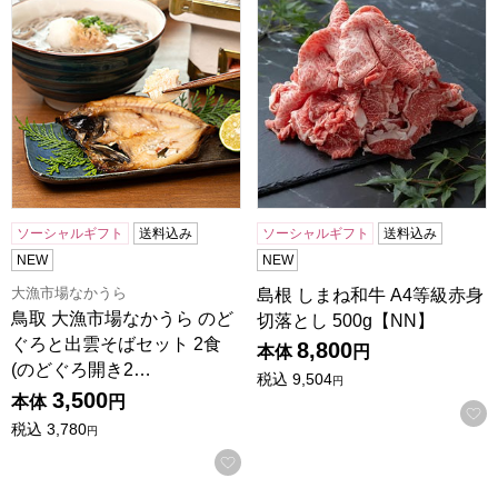
ソーシャルギフト
送料込み
ソーシャルギフト
送料込み
NEW
NEW
大漁市場なかうら
島根 しまね和牛 A4等級赤身
鳥取 大漁市場なかうら のど
切落とし 500g【NN】
ぐろと出雲そばセット 2食
8,800
本体
円
(のどぐろ開き2…
税込
9,504
円
3,500
本体
円
税込
3,780
円
お気に入りに登録する