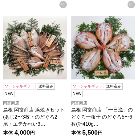
お気に入りに登録する
島根 岡富商店 浜焼きセット(あじ2〜3枚・のどぐろ2尾・エ
島根 岡富商店 「一日漁」のどぐ
ソーシャルギフト
送料込み
ソーシャルギフト
送料込み
NEW
NEW
岡富商店
岡富商店
島根 岡富商店 浜焼きセット
島根 岡富商店 「一日漁」の
(あじ2〜3枚・のどぐろ2
どぐろ一夜干 のどぐろ5〜6
尾・エテかれい3…
枚(計410g…
4,000
5,500
本体
円
本体
円