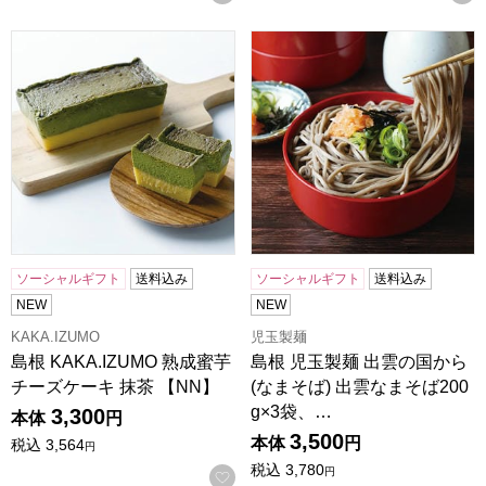
島根 KAKA.IZUMO 熟成蜜芋チーズケーキ 抹茶 【NN】
島根 児玉製麺 出雲の国から(な
ソーシャルギフト
送料込み
ソーシャルギフト
送料込み
NEW
NEW
KAKA.IZUMO
児玉製麺
島根 KAKA.IZUMO 熟成蜜芋
島根 児玉製麺 出雲の国から
チーズケーキ 抹茶 【NN】
(なまそば) 出雲なまそば200
g×3袋、…
3,300
本体
円
3,500
本体
円
税込
3,564
円
税込
3,780
円
お気に入りに登録する