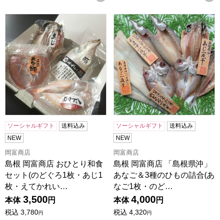
島根 岡富商店 おひとり和食セット(のどぐろ1枚・あじ1枚・
島根 岡富商店 「島根県沖」あ
ソーシャルギフト
送料込み
ソーシャルギフト
送料込み
NEW
NEW
岡富商店
岡富商店
島根 岡富商店 おひとり和食
島根 岡富商店 「島根県沖」
セット(のどぐろ1枚・あじ1
あなご＆3種のひもの詰合(あ
枚・えてかれい…
なご1枚・のど…
3,500
4,000
本体
円
本体
円
税込
3,780
税込
4,320
円
円