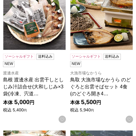
ソーシャルギフト
送料込み
ソーシャルギフト
送料込み
NEW
NEW
渡邊水産
大漁市場なかうら
島根 渡邊水産 出雲干しとし
鳥取 大漁市場なかうら のど
じみ汁詰合せ(大和しじみ×3
ぐろと出雲そばセット 4食
袋(冷凍、宍道…
(のどぐろ開き4…
5,000
5,500
本体
円
本体
円
税込
5,400
税込
5,940
円
円
お気に入りに登録する
鳥取 大漁市場なかうら のどぐろと出雲そばセット 2食(のどぐろ
島根 しまね和牛 A4等級赤身切