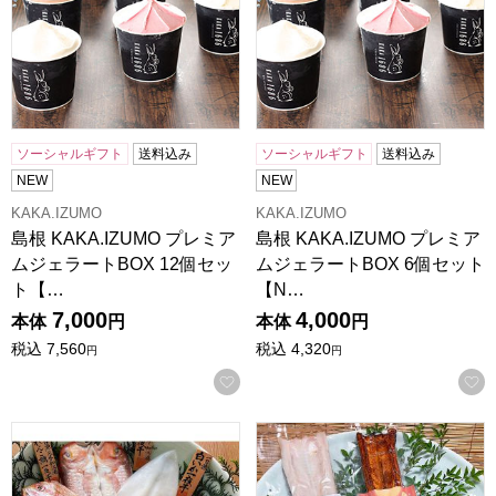
ソーシャルギフト
送料込み
ソーシャルギフト
送料込み
NEW
NEW
KAKA.IZUMO
KAKA.IZUMO
島根 KAKA.IZUMO プレミア
島根 KAKA.IZUMO プレミア
ムジェラートBOX 12個セッ
ムジェラートBOX 6個セット
ト【…
【N…
7,000
4,000
本体
円
本体
円
税込
7,560
税込
4,320
円
円
お気に入りに登録する
島根 岡富商店 「一日漁」八雲立(甘鯛1枚・のどぐろ2〜3枚
島根 岡富商店 天女の羽衣〜