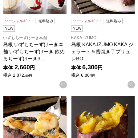
ソーシャルギフト
送料込み
ソーシャルギフト
送料込み
NEW
NEW
いずもちーずけーき本舗
KAKA.IZUMO
島根 いずもちーずけーき本
島根 KAKA.IZUMO KAKA ジ
舗 いずもちーずけーき 飲め
ェラート＆蜜焼き芋ブリュ
るちーずけーき3…
レBO…
2,660
6,300
本体
円
本体
円
税込
2,872.
税込
6,804
80
円
円
お気に入りに登録する
島根 KAKA.IZUMO 熟成蜜焼き芋ブリュレ 3個入り【NN】
島根 KAKA.IZUMO 最高糖度