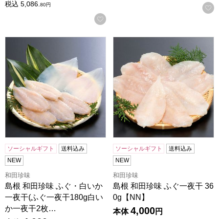
税込
5,086.
80
円
お気に入りに登録する
島根 和田珍味 ふぐ・白いか一夜干(ふぐ一夜干180g白いか一
島根 和田珍味 ふぐ一夜干 360
ソーシャルギフト
送料込み
ソーシャルギフト
送料込み
NEW
NEW
和田珍味
和田珍味
島根 和田珍味 ふぐ・白いか
島根 和田珍味 ふぐ一夜干 36
一夜干(ふぐ一夜干180g白い
0g【NN】
か一夜干2枚…
4,000
本体
円