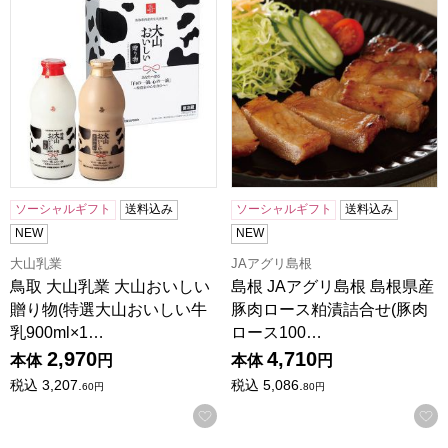
ソーシャルギフト
送料込み
ソーシャルギフト
送料込み
NEW
NEW
大山乳業
JAアグリ島根
鳥取 大山乳業 大山おいしい
島根 JAアグリ島根 島根県産
贈り物(特選大山おいしい牛
豚肉ロース粕漬詰合せ(豚肉
乳900ml×1…
ロース100…
2,970
4,710
本体
円
本体
円
税込
3,207.
税込
5,086.
60
円
80
円
お気に入りに登録する