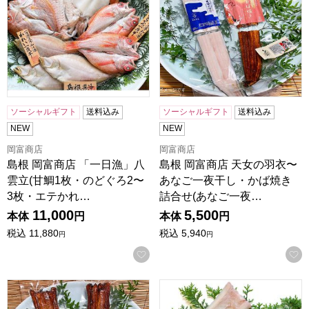
ソーシャルギフト
送料込み
ソーシャルギフト
送料込み
NEW
NEW
岡富商店
岡富商店
島根 岡富商店 「一日漁」八
島根 岡富商店 天女の羽衣〜
雲立(甘鯛1枚・のどぐろ2〜
あなご一夜干し・かば焼き
3枚・エテかれ…
詰合せ(あなご一夜…
11,000
5,500
本体
円
本体
円
税込
11,880
税込
5,940
円
円
お気に入りに登録する
島根 岡富商店 天女の羽衣〜あなごかば焼き詰合せ(あなごかば
島根 岡富商店 「一日漁」特大穴