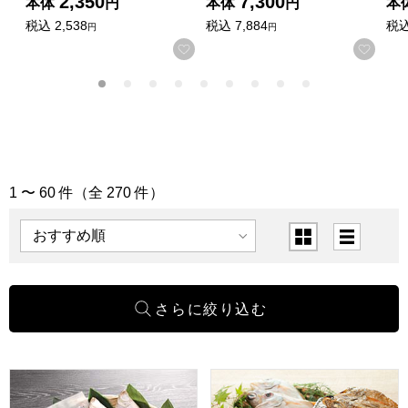
2,350
7,300
本体
円
本体
円
本
税込
2,538
税込
7,884
税
円
円
お気に入りに登録する
お気
1 〜 60 件（全 270 件）
「山陰グルメ」の商品一覧
表示順
表示切替
島根 渡邊水産 出雲干しとしじみ汁詰合せ(大和しじみ×3袋(
鳥取 大漁市場なかうら のどぐろ