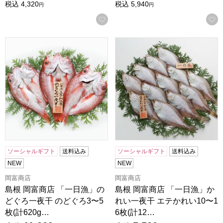
税込
4,320
税込
5,940
円
円
お気に入りに登録する
島根 岡富商店 「一日漁」のどぐろ一夜干 のどぐろ3〜5枚(計62
島根 岡富商店 「一日漁」かれい一
ソーシャルギフト
送料込み
ソーシャルギフト
送料込み
NEW
NEW
岡富商店
岡富商店
島根 岡富商店 「一日漁」の
島根 岡富商店 「一日漁」か
どぐろ一夜干 のどぐろ3〜5
れい一夜干 エテかれい10〜1
枚(計620g…
6枚(計12…