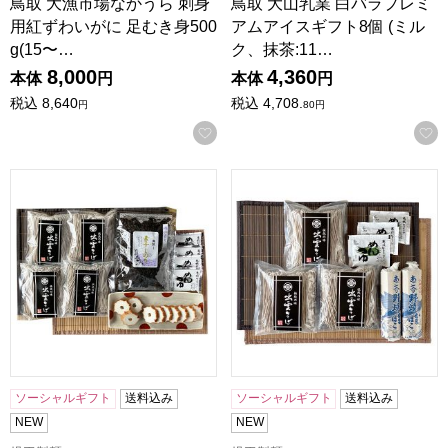
鳥取 大漁市場なかうら 刺身
鳥取 大山乳業 白バラプレミ
用紅ずわいがに 足むき身500
アムアイスギフト8個 (ミル
g(15〜…
ク、抹茶:11…
8,000
4,360
本体
円
本体
円
税込
8,640
税込
4,708.
円
80
円
お気に入りに登録する
島根 児玉製麺 出雲の国から(なまそば・野焼き・海苔) 出雲なま
島根 児玉製麺 出雲の国から(な
ソーシャルギフト
送料込み
ソーシャルギフト
送料込み
NEW
NEW