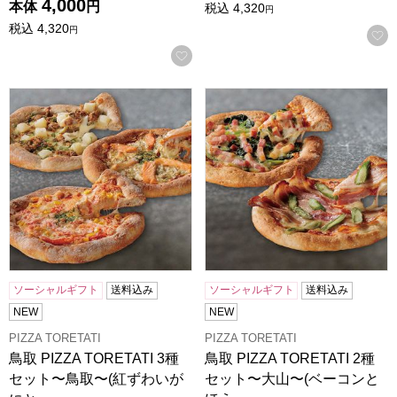
4,000
本体
円
税込
4,320
円
税込
4,320
円
お気に入りに登録する
鳥取 PIZZA TORETATI 3種セット〜鳥取〜(紅ずわい
鳥取 PIZZA TORETAT
ソーシャルギフト
送料込み
ソーシャルギフト
送料込み
NEW
NEW
PIZZA TORETATI
PIZZA TORETATI
鳥取 PIZZA TORETATI 3種
鳥取 PIZZA TORETATI 2種
セット〜鳥取〜(紅ずわいが
セット〜大山〜(ベーコンと