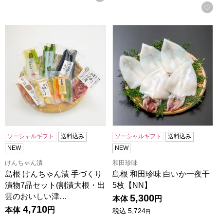
島根 けんちゃん漬 手づくり漬物7品セット(割漬大根・出雲
島根 和田珍味 白いか一夜干 5
ソーシャルギフト
送料込み
ソーシャルギフト
送料込み
NEW
NEW
けんちゃん漬
和田珍味
島根 けんちゃん漬 手づくり
島根 和田珍味 白いか一夜干
漬物7品セット(割漬大根・出
5枚【NN】
雲のおいしい津…
5,300
本体
円
4,710
本体
円
税込
5,724
円