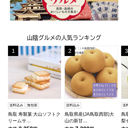
山陰グルメの人気ランキング
鳥取 寿製菓 大山ソフトクリームサンドクッキー18個入DS
鳥取県産(JA鳥取西部)大山の新甘
鳥
1
2
3
位
位
位
送料込み
無包装
送料込み
送
鳥取 寿製菓 大山ソフトク
鳥取県産(JA鳥取西部)大
鳥
リームサ…
山の新甘…
梨