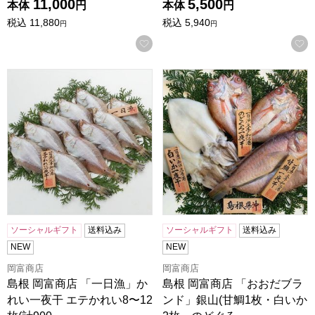
11,000
5,500
本体
円
本体
円
税込
11,880
税込
5,940
円
円
お気に入りに登録する
島根 岡富商店 「一日漁」かれい一夜干 エテかれい8〜12枚(計9
島根 岡富商店 「おおだブラン
ソーシャルギフト
送料込み
ソーシャルギフト
送料込み
NEW
NEW
岡富商店
岡富商店
島根 岡富商店 「一日漁」か
島根 岡富商店 「おおだブラ
れい一夜干 エテかれい8〜12
ンド」銀山(甘鯛1枚・白いか