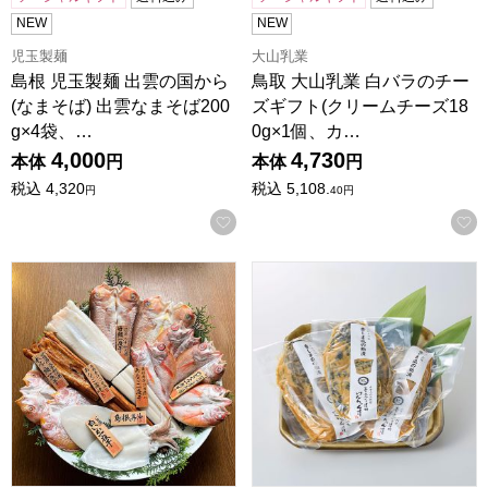
NEW
NEW
児玉製麺
大山乳業
島根 児玉製麺 出雲の国から
鳥取 大山乳業 白バラのチー
(なまそば) 出雲なまそば200
ズギフト(クリームチーズ18
g×4袋、…
0g×1個、カ…
4,000
4,730
本体
円
本体
円
税込
4,320
税込
5,108.
円
40
円
お気に入りに登録する
島根 岡富商店 「一日漁」吉兆之舞(甘鯛2枚・のどぐろ4〜6
島根 けんちゃん漬 島根特産 