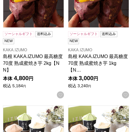
ソーシャルギフト
送料込み
ソーシャルギフト
送料込み
NEW
NEW
KAKA.IZUMO
KAKA.IZUMO
島根 KAKA.IZUMO 最高糖度
島根 KAKA.IZUMO 最高糖度
70度 熟成蜜焼き芋 2kg【N
70度 熟成蜜焼き芋 1kg
N】
【N…
4,800
3,000
本体
円
本体
円
税込
5,184
税込
3,240
円
円
お気に入りに登録する
島根 KAKA.IZUMO プレミアムジェラートBOX 12個セット【
島根 KAKA.IZUMO プレミ