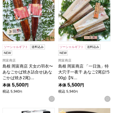
ソーシャルギフト
送料込み
ソーシャルギフト
送料込み
NEW
NEW
岡富商店
岡富商店
島根 岡富商店 天女の羽衣〜
島根 岡富商店 「一日漁」特
あなごかば焼き詰合せ(あな
大穴子一夜干 あなご2尾(計5
ごかば焼き2尾)…
00g)【N…
5,500
5,500
本体
円
本体
円
税込
5,940
税込
5,940
円
円
お気に入りに登録する
鳥取 大山乳業 大山おいしい贈り物(特選大山おいしい牛乳900ml
島根 JAアグリ島根 島根県産 