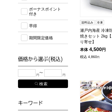
ボーナスポイント
付き
送料込み
冷凍
早得
瀬戸内海産 冷凍
焼きセット 2kg
期間限定価格
り寄せ】
4,500
本体
円
税込
4,860
円
価格から選ぶ(税込)
下限金額・上限金額のどちらか１つまたは両方に、
円
円
高知 明神水産 
キーワード