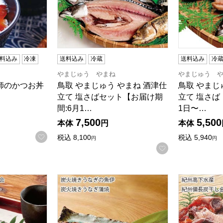
料込み
冷凍
送料込み
冷蔵
送料込み
冷
やまじゅう やまね
やまじゅう 
漁師のかつお丼
鳥取 やまじゅう やまね 酒津仕
鳥取 やまじ
立て 塩さばセット【お届け期
立て 塩さば
間:6月1…
1日〜…
7,500
5,500
本体
円
本体
お気に入りに登録する
税込
8,100
税込
5,940
円
円
お気に入りに登
合連合会 ままかり詰合せ4入セット【お届け期間:6月11日〜8
大阪 炭火焼きうなぎの魚伊 炭火焼きうなぎ蒲焼
和歌山 紀州