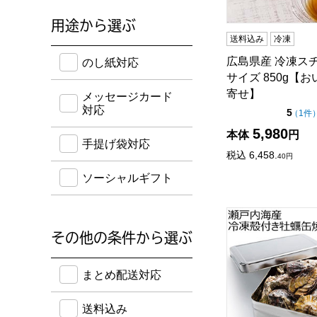
用途から選ぶ
送料込み
冷凍
のし紙・メッセージカード・手提げ袋に対応してい
広島県産 冷凍スチ
のし紙対応
サイズ 850g【
寄せ】
メッセージカード
対応
点（
5
（
1件
5,980
本体
円
手提げ袋対応
税込
6,458.
40
円
ソーシャルギフト
瀬戸内海産 冷凍
その他の条件から選ぶ
送料込み・ボーナスポイント付き・早得・期間限定
まとめ配送対応
送料込み