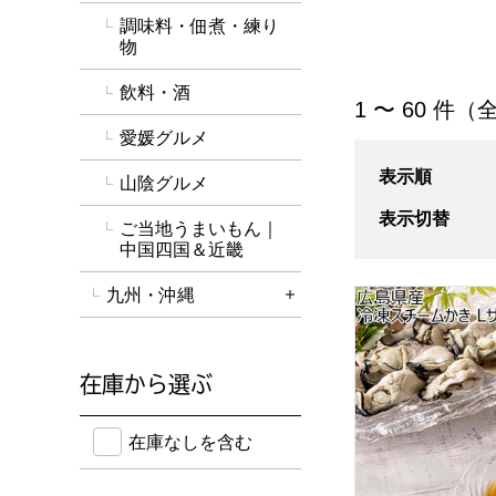
調味料・佃煮・練り
物
飲料・酒
「魚介・海産物」
1 〜 60 件（全
愛媛グルメ
表示順
山陰グルメ
表示切替
ご当地うまいもん｜
中国四国＆近畿
九州・沖縄
広島県産 冷凍スチ
詳細を開く
在庫から選ぶ
在庫のない商品を含めて検索することができます。
在庫なしを含む