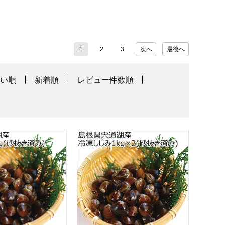
1
2
3
次へ
最後へ
高い順
新着順
レビュー件数順
いお取り寄せ】
産 冷凍しじみ1kg(砂抜き済み)【サマーセール】【おいしい
島根県宍道湖産 冷凍しじみ1kg×2(砂