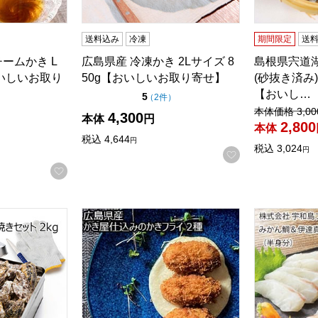
送料込み
冷凍
期間限定
送
る商品から絞りこむことができます。
ームかき L
広島県産 冷凍かき 2Lサイズ 8
島根県宍道湖
おいしいお取り
50g【おいしいお取り寄せ】
(砂抜き済み
【おいし…
点（5点満点中）
5
の評価
（
2件
）
値引き前の価
本体価格
3,00
5点満点中）
の評価
）
4,300
本体
円
2,800
本体
税込
4,644
円
税込
3,024
円
お気に入りに登
お気に入りに登録する
殻付き牡蠣缶焼きセット 2kg【おいしいお取り寄せ】
広島県産 かき屋仕込みのかきフライ 2種【お
愛媛 宇和島
商品から絞り込むことができます。