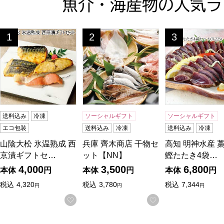
魚介・海産物の人気ラ
山陰大松 氷温熟成 西京漬ギフトセット【夏の贈りもの・お中元】[
兵庫 齊木商店 干物セット【NN】
高知 明神水産 
1
2
3
位
位
位
送料込み
冷凍
ソーシャルギフト
ソーシャルギフト
エコ包装
送料込み
冷凍
送料込み
冷凍
山陰大松 氷温熟成 西
兵庫 齊木商店 干物セ
高知 明神水産 
京漬ギフトセ…
ット【NN】
鰹たたき4袋…
4,000
3,500
6,800
本体
円
本体
円
本体
円
税込
4,320
税込
3,780
税込
7,344
円
円
円
お気に入りに登録する
お気に入りに登録