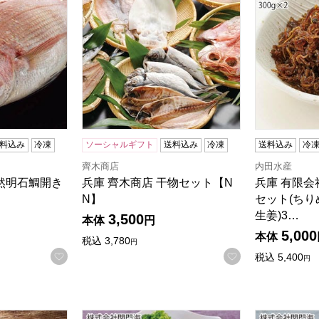
料込み
冷凍
ソーシャルギフト
送料込み
冷凍
送料込み
冷
齊木商店
内田水産
天然明石鯛開き
兵庫 齊木商店 干物セット【N
兵庫 有限会
N】
セット(ちり
生姜)3…
3,500
本体
円
5,000
本体
税込
3,780
円
お気に入りに登録する
お気に入りに登
税込
5,400
円
京漬けセット 【奏】【NN】
大阪 関門海 国産とらふぐ昆布〆刺身【お届け期
大阪 関門海