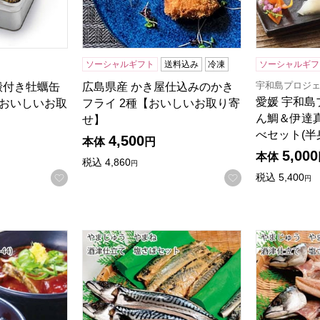
ソーシャルギフト
送料込み
冷凍
ソーシャルギフ
宇和島プロジ
殻付き牡蠣缶
広島県産 かき屋仕込みのかき
愛媛 宇和島
【おいしいお取
フライ 2種【おいしいお取り寄
ん鯛＆伊達
せ】
べセット(半
4,500
本体
円
5,000
本体
税込
4,860
円
お気に入りに登録する
お気に入りに登
税込
5,400
円
検索したい金額を入力してください。
漁師のかつお丼セット【NN】
鳥取 やまじゅう やまね 酒津仕立て 塩さばセ
鳥取 やまじ