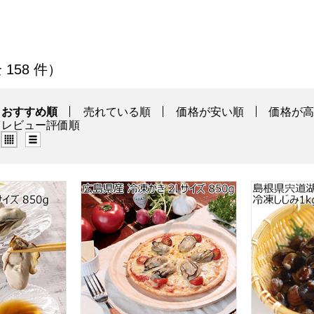
の商品一覧
 158 件）
おすすめ順
売れている順
価格が安い順
価格が
レビュー評価順
グリッド表示（タイル表示）
リスト表示
ームかき Lサイズ 850g【おいしいお取り寄せ】
広島県産 冷凍かき 2Lサイズ 850g【おいし
島根県宍道湖