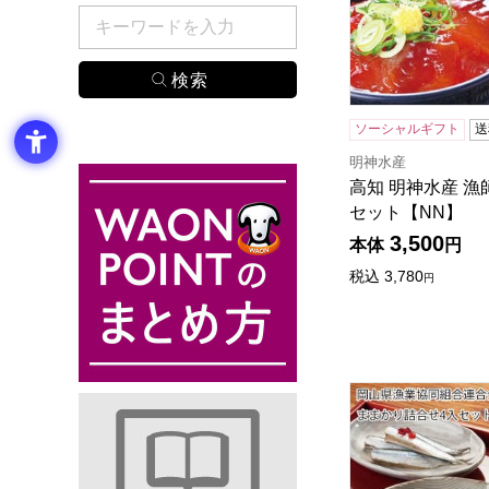
検索したい商品のキーワードを入力してください。
ソーシャルギフト
送
明神水産
高知 明神水産 
セット【NN】
3,500
本体
円
税込
3,780
円
岡山県漁業協同組