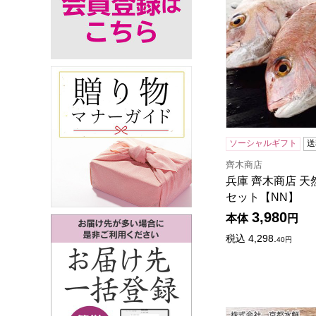
ソーシャルギフト
送
齊木商店
兵庫 齊木商店 
セット【NN】
3,980
本体
円
税込
4,298.
40
円
京都 京都水鮮 西