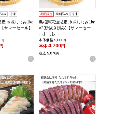
料込み
冷凍
期間限定
送料込み
冷凍
産 冷凍しじみ1kg
島根県宍道湖産 冷凍しじみ1kg
)【サマーセール】
×2(砂抜き済み)【サマーセー
ル】【お…
格：
値引き前の価格：
0
本体価格
5,000
円
円
4,700
円
本体
円
税込
5,076
円
録する
お気に入りに登録する
お気に入
いしいお取り寄せ】
プロジェクト みかん鯛＆伊達真鯛お刺身食べ比べセット(半身分
高知 有限会社海昇 たたきギフトセット(