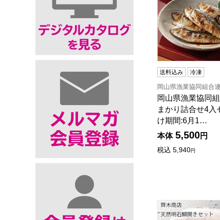
送料込み
冷凍
岡山県漁業協同組合
岡山県漁業協同組
まかり詰合せ4入
け期間:6月1…
5,500
本体
円
税込
5,940
円
兵庫 齊木商店 