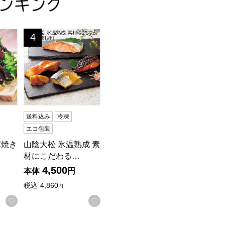
ンキング
SSK-8S]
藁焼き鰹たたき4袋セット【NN】
山陰大松 氷温熟成 素材にこだわる美食御膳「絆」【夏の贈
4
位
送料込み
冷凍
エコ包装
藁焼き
山陰大松 氷温熟成 素
材にこだわる…
4,500
本体
円
税込
4,860
円
する
お気に入りに登録する
お気に入りに登録する