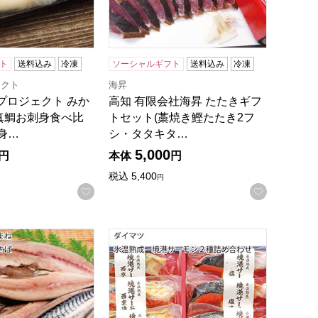
ト
送料込み
冷凍
ソーシャルギフト
送料込み
冷凍
ェクト
海昇
プロジェクト みか
高知 有限会社海昇 たたきギフ
真鯛お刺身食べ比
トセット(藁焼き鰹たたき2フ
身…
シ・タタキタ…
5,000
円
本体
円
録する
税込
5,400
円
お気に入りに登録する
お気に入
ット【お届け期間:6月11日〜8月25日】【旬鮮便】【NN】
ゅう やまね 酒津仕立て 塩さば【お届け期間:6月11日〜8月25
鳥取 ダイマツ 氷温熟成 境港サーモン2種