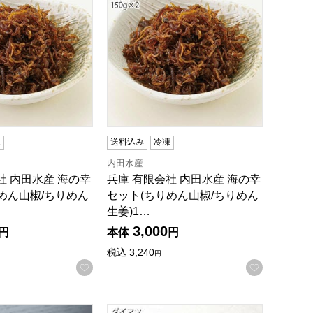
凍
送料込み
冷凍
内田水産
社 内田水産 海の幸
兵庫 有限会社 内田水産 海の幸
めん山椒/ちりめん
セット(ちりめん山椒/ちりめん
生姜)1…
3,000
円
本体
円
録する
税込
3,240
円
お気に入りに登録する
お気に入
間:6月11日〜8月25日】【旬鮮便】【NN】
 国産とらふぐ唐揚げ【お届け期間:6月11日〜8月25日】【旬鮮
鳥取 ダイマツ 氷温熟成 西京漬けセット1