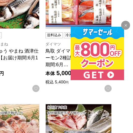
蔵
送料込み
冷凍
やまね
ダイマツ
ゅう やまね 酒津仕
鳥取 ダイマツ 氷温熟成 境港サ
【お届け期間:6月1
ーモン2種詰め合わせ【お届け
期間:6月…
5,000
円
本体
円
税込
5,400
円
録する
お気に入りに登録する
お気に入
月25日】【旬鮮便】【NN】
【お届け期間:6月11日〜8月25日】【旬鮮便】【NN】
高下水産 紀州備長炭干し金目鯛干物セット【NN】
和歌山 紀州高下水産 紀州備長炭干し干