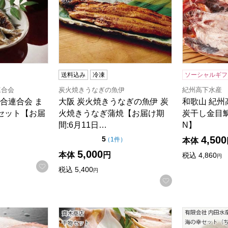
送料込み
冷凍
ソーシャルギフ
連合会
炭火焼きうなぎの魚伊
紀州高下水
合連合会 ま
大阪 炭火焼きうなぎの魚伊 炭
和歌山 紀州
セット【お届
火焼きうなぎ蒲焼【お届け期
炭干し金目
間:6月11日…
N】
4,500
点（5点満点中）
5
の評価
（
1件
）
本体
5,000
本体
円
税込
4,860
円
お気に入りに登録する
税込
5,400
円
お気に入りに登
天然明石鯛開きセット【NN】
兵庫 齊木商店 干物セット【NN】
兵庫 有限会