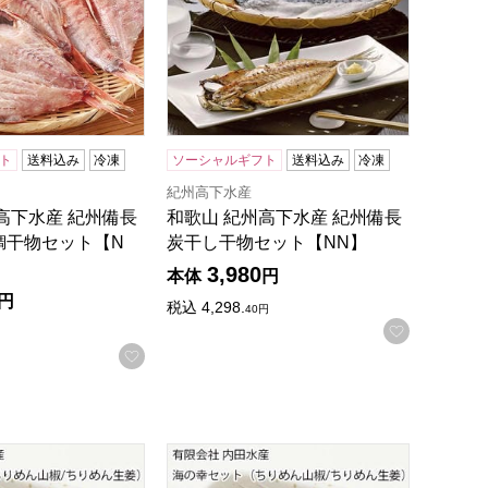
ト
送料込み
冷凍
ソーシャルギフト
送料込み
冷凍
産
紀州高下水産
高下水産 紀州備長
和歌山 紀州高下水産 紀州備長
鯛干物セット【N
炭干し干物セット【NN】
3,980
本体
円
円
税込
4,298.
40
円
お気に入
お気に入りに登録する
録する
社 内田水産 海の幸セット(ちりめん山椒/ちりめん生姜)300g×2
兵庫 有限会社 内田水産 海の幸セット(ちり