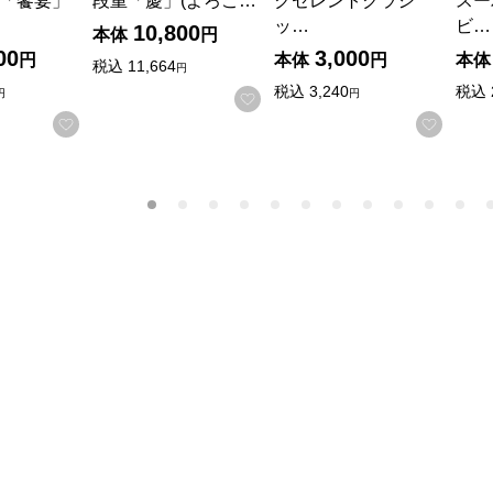
「饗宴」
段重「慶」(よろこ…
クセレントクラシ
スー
ッ…
ビ…
10,800
本体
円
00
3,000
円
本体
円
本体
税込
11,664
円
税込
3,240
税込
円
円
お気に入りに登録する
お気に入りに登録する
お気に