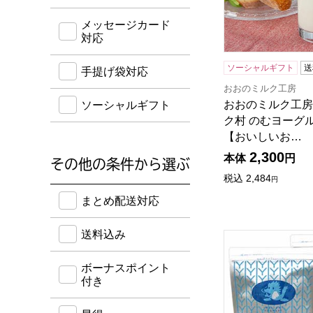
メッセージカード
対応
ソーシャルギフト
送
手提げ袋対応
おおのミルク工房
おおのミルク工房
ソーシャルギフト
ク村 のむヨーグ
【おいしいお…
2,300
本体
円
その他の条件から選ぶ
税込
2,484
円
送料込み・ボーナスポイント付き・早得・期間限定
まとめ配送対応
送料込み
岩泉ヨーグルト 加
ボーナスポイント
付き