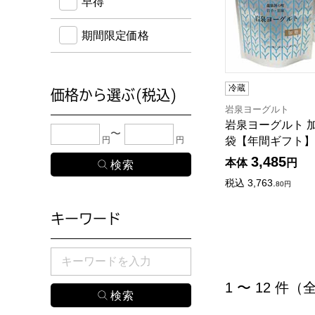
早得
期間限定価格
冷蔵
価格から選ぶ(税込)
岩泉ヨーグルト
岩泉ヨーグルト 加糖
下限金額・上限金額のどちらか１つまたは両方に、
円
円
袋【年間ギフト】
3,485
本体
円
税込
3,763.
80
円
キーワード
検索したい商品のキーワードを入力してください。
1 〜 12 件（