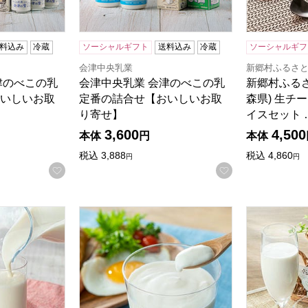
料込み
冷蔵
ソーシャルギフト
送料込み
冷蔵
ソーシャルギフ
会津中央乳業
新郷村ふるさと
津のべこの乳
会津中央乳業 会津のべこの乳
新郷村ふる
いしいお取
定番の詰合せ【おいしいお取
森県) 生チ
り寄せ】
イスセット 
3,600
4,500
本体
円
本体
税込
3,888
税込
4,860
円
円
お気に入りに登録する
お気に入りに登
 おおのミルク村 のむヨーグルト3本セット【おいしいお取り
おおのミルク工房 おおのミルク村 ゆめプレ
おおのミルク
る商品から絞りこむことができます。