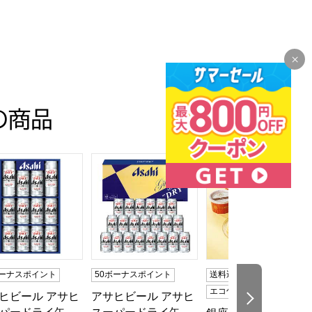
の商品
目】【イオンのおせち】
人前・35品目】【イオンのおせち】
トクラシック30【夏の贈りもの・お中元】[EX-C30]
ヒビール アサヒスーパードライ缶ビールセット【夏の贈りもの・お
アサヒビール アサヒスーパードライ缶ビールセ
銀座京橋 レ ロジェ 
ボーナスポイント
50ボーナスポイント
送料込み
冷凍
エコ包装
ヒビール アサヒ
アサヒビール アサヒ
次の商品