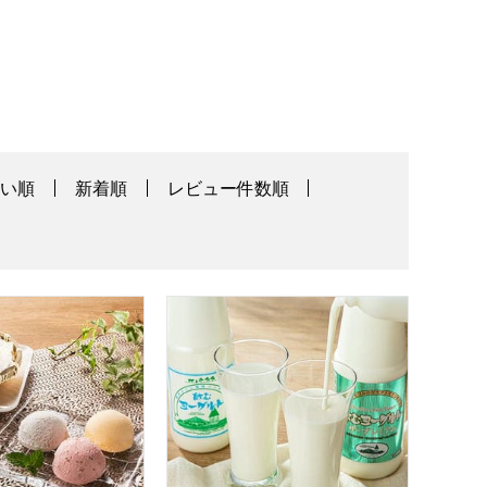
高い順
新着順
レビュー件数順
【おいしいお取り寄せ】
と活性化公社(青森県) 生チーズケーキと濃厚アイスセット 9
新郷村ふるさと活性化公社(青森県) 飲む