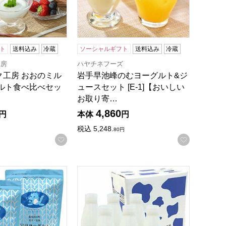
ト
送料込み
冷蔵
ソーシャルギフト
送料込み
冷蔵
工房
ハヤチネフーズ
ク工房 おおのミル
岩手早池峰のむヨーグルト&ジ
グルト食べ比べセッ
ュースセット [E-1]【おいしい
…
お取り寄…
4,860
円
本体
円
税込
5,248.
80
円
録する
お気に入りに登録する
お気に入
】
ト プレーン 2000g×2袋【年間ギフト】
岩泉のむヨーグルト 720ml×6本【年間