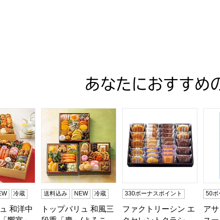
あなたにおすすめ
ュ 和洋中特大二段重「饗宴」(きょうえん)【4〜5人前・77品
トップバリュ 和風三段重「慶」(よろこび)【3〜4
ファクトリーシン エクセレン
アサ
EW
冷蔵
送料込み
NEW
冷蔵
330ボーナスポイント
50
ュ 和洋中
トップバリュ 和風三
ファクトリーシン エ
アサ