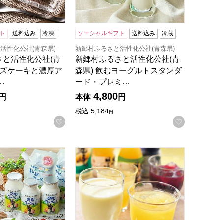
ト
送料込み
冷凍
ソーシャルギフト
送料込み
冷蔵
活性化公社(青森県)
新郷村ふるさと活性化公社(青森県)
さと活性化公社(青
新郷村ふるさと活性化公社(青
ーズケーキと濃厚ア
森県) 飲むヨーグルトスタンダ
…
ード・プレミ…
4,800
円
本体
円
税込
5,184
円
録する
お気に入りに登録する
お気に入
寄せ】
ーンヨーグルト4本セット【おいしいお取り寄せ】
工房 おおのミルク村 ヨーグルト食べ比べセット(ミニ)12本
岩手早池峰のむヨーグルト&ジュースセット