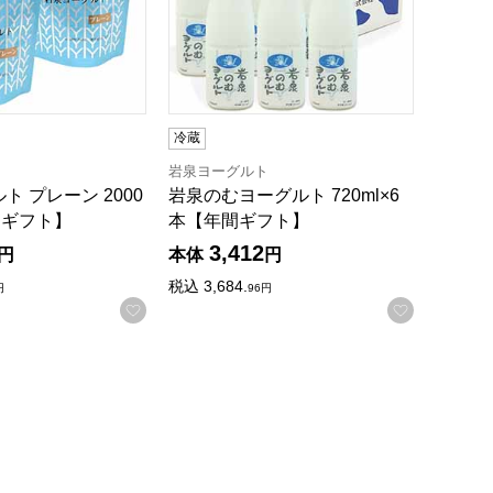
冷蔵
ト
岩泉ヨーグルト
ト プレーン 2000
岩泉のむヨーグルト 720ml×6
間ギフト】
本【年間ギフト】
3,412
円
本体
円
税込
3,684.
円
96
円
録する
お気に入りに登録する
お気に入