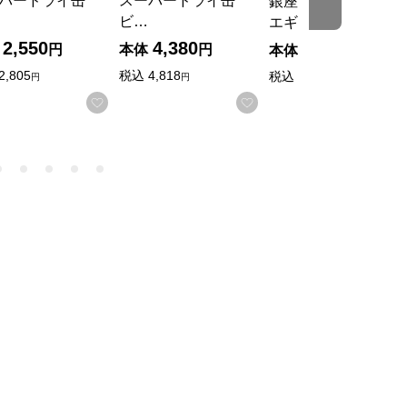
パードライ缶
スーパードライ缶
銀座京橋 レ ロジェ
ビ…
エギュスキロール…
2,550
4,380
3,000
円
本体
円
本体
円
2,805
税込
4,818
税込
3,240
円
円
円
入りに登録する
お気に入りに登録する
お気に入りに登録する