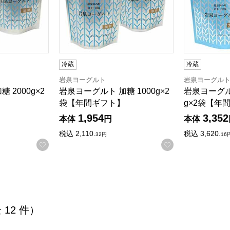
冷蔵
冷蔵
岩泉ヨーグルト
岩泉ヨーグル
 2000g×2
岩泉ヨーグルト 加糖 1000g×2
岩泉ヨーグル
検索したい金額を入力してください。
袋【年間ギフト】
g×2袋【年
1,954
3,352
本体
円
本体
税込
2,110.
税込
3,620.
32
円
16
お気に入りに登録する
お気に入りに登
全 12 件）