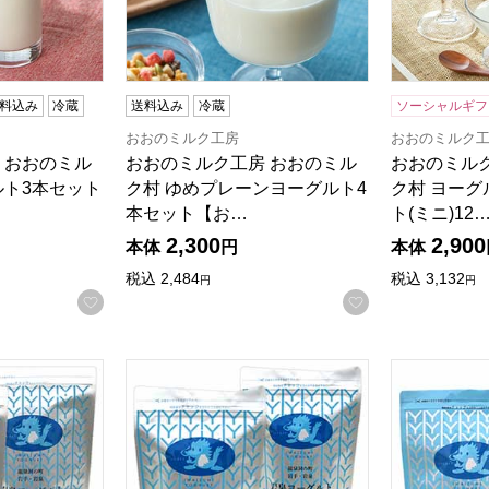
料込み
冷蔵
送料込み
冷蔵
ソーシャルギフ
おおのミルク工房
おおのミルク
 おおのミル
おおのミルク工房 おおのミル
おおのミル
ルト3本セット
ク村 ゆめプレーンヨーグルト4
ク村 ヨー
本セット【お…
ト(ミニ)12
2,300
2,900
本体
円
本体
税込
2,484
税込
3,132
円
円
商品から絞り込むことができます。
お気に入りに登録する
お気に入りに登
糖 2000g×2袋【年間ギフト】
岩泉ヨーグルト 加糖 1000g×2袋【年間ギフト
岩泉ヨーグル