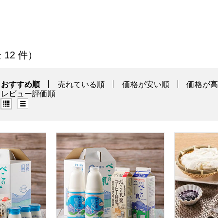
一覧
全 12 件）
おすすめ順
売れている順
価格が安い順
価格が
レビュー評価順
グリッド表示（タイル表示）
リスト表示
津のべこの乳 お試し詰合せ【おいしいお取り寄せ】
会津中央乳業 会津のべこの乳 定番の詰合せ
新郷村ふるさ