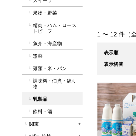
スイーツ
果物・野菜
精肉・ハム・ロース
トビーフ
「乳製品」の商品
1 〜 12 件（
魚介・海産物
表示順
惣菜
表示切替
麺類・米・パン
調味料・佃煮・練り
会津中央乳業 会
物
乳製品
飲料・酒
関東
詳細を開く