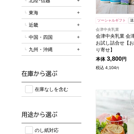
北陸･信越
詳細を開く
東海
詳細を開く
ソーシャルギフト
送
近畿
詳細を開く
会津中央乳業
会津中央乳業 会
中国・四国
詳細を開く
お試し詰合せ【お
九州・沖縄
り寄せ】
詳細を開く
3,800
本体
円
税込
4,104
円
在庫から選ぶ
在庫のない商品を含めて検索することができます。
在庫なしを含む
おおのミルク工房
用途から選ぶ
のし紙・メッセージカード・手提げ袋に対応してい
のし紙対応