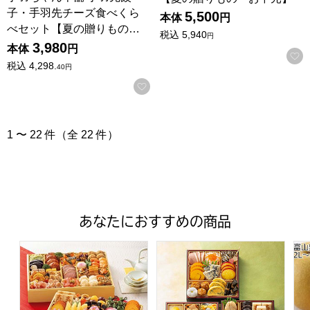
子・手羽先チーズ食べくら
5,500
本体
円
べセット【夏の贈りもの…
税込
5,940
円
3,980
本体
円
税込
4,298.
40
円
お気に入りに登録する
1 〜 22 件（全 22 件）
あなたにおすすめの商品
トップバリュ 和洋中特大二段重「饗宴」(きょうえん)【4
トップバリュ 和風三段重「慶」
富山