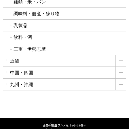
麺類・米・パン
調味料・佃煮・練り物
乳製品
飲料・酒
三重・伊勢志摩
近畿
詳
中国・四国
詳
九州・沖縄
詳