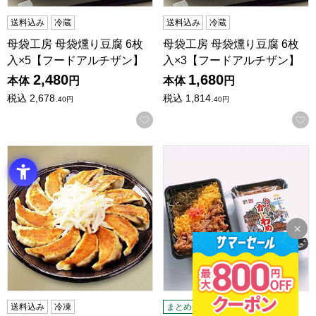
送料込み
冷蔵
送料込み
冷蔵
母袋工房 母袋燻り豆腐 6枚
母袋工房 母袋燻り豆腐 6枚
入×5【フードアルチザン】
入×3【フードアルチザン】
2,480
1,680
本体
円
本体
円
税込
2,678.
税込
1,814.
40
円
40
円
お気に入りに登録する
【浜松餃子の五味八珍】浜松餃子ギフトセット 14個×4袋 (L3
松栄軒 駅弁 うまか！博多かしわ
送料込み
冷凍
まとめ配送
冷凍