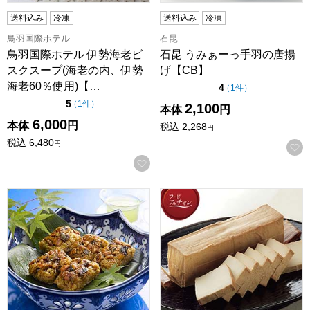
送料込み
冷凍
送料込み
冷凍
鳥羽国際ホテル
石昆
鳥羽国際ホテル 伊勢海老ビ
石昆 うみぁーっ手羽の唐揚
スクスープ(海老の内、伊勢
げ【CB】
海老60％使用)【…
点（5点満点中）
4
の評価
（
1件
）
点（5点満点中）
5
の評価
（
1件
）
2,100
本体
円
6,000
本体
円
税込
2,268
円
税込
6,480
円
お気に入りに登録する
【うなぎ割烹 一愼】 おこわ風うなぎ飯 60g×8個[IUM60SN] 
母袋工房 岐阜県郡上市 燻り豆