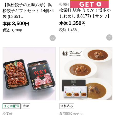
松栄軒
【浜松餃子の五味八珍】浜
松栄軒 駅弁 うまか！博多か
松餃子ギフトセット 14個×4
しわめし (L8177)【サクワ】
袋 (L3651…
1,350
3,500
本体
円
本体
円
税込
1,458
税込
3,780
円
円
お気に入りに登録する
松栄軒 駅弁 佐賀牛焼肉弁当 (L8176)【サクワ】
鳥羽国際 ホテルホテルオリジ
まとめ配送
冷凍
送料込み
松栄軒
鳥羽国際ホテル