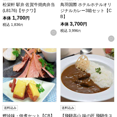
松栄軒 駅弁 佐賀牛焼肉弁当
鳥羽国際 ホテルホテルオリ
(L8176)【サクワ】
ジナルカレー3箱セット【C
B】
1,700
本体
円
3,700
本体
円
税込
1,836
円
税込
3,996
円
お気に入りに登録する
鰹珍味・佃煮セット【CB】
【飛騨高山 味の匠 飛騨牛ステ
送料込み
送料込み
鰹珍味・佃煮セット【CB】
【飛騨高山 味の匠 飛騨牛ス