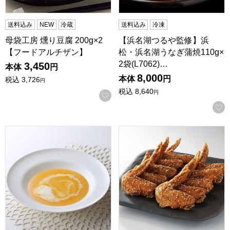
送料込み
NEW
冷蔵
送料込み
冷凍
母袋工房 燻り豆腐 200g×2
【浜名湖つるや監修】浜
【フードアルチザン】
松・浜名湖うなぎ蒲焼110g×
2袋(L7062)…
3,450
本体
円
8,000
本体
円
税込
3,726
円
税込
8,640
円
お気に入りに登録する
鳥羽国際ホテル 伊勢海老ビスクスープ(海老の内、伊勢海老60
石昆 うみぁーっ手羽の唐揚げ