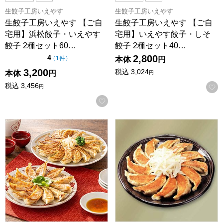
生餃子工房いえやす
生餃子工房いえやす
生餃子工房いえやす 【ご自
生餃子工房いえやす 【ご自
宅用】浜松餃子・いえやす
宅用】いえやす餃子・しそ
餃子 2種セット60…
餃子 2種セット40…
2,800
点（5点満点中）
4
の評価
（
1件
）
本体
円
3,200
税込
3,024
本体
円
円
税込
3,456
円
お気に入りに登録する
生餃子工房いえやす 【ご自宅用】いえやす餃子・海老餃子 2
五味八珍 浜松餃子・黒豚餃子セッ