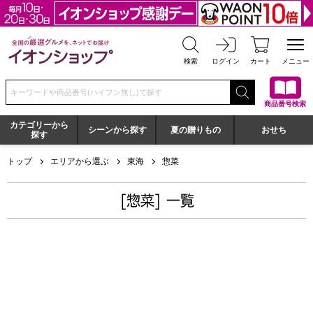
全国の厳選グルメを、ネットでお届け イオンショップ
検索
ログイン
カート
メニュー
検索キーワードまたは商品番号を入力してください
商品番号検索
カテゴリーから
シーンから探す
夏の贈りもの
おせち
探す
トップ
エリアから選ぶ
東海
惣菜
[惣菜] 一覧