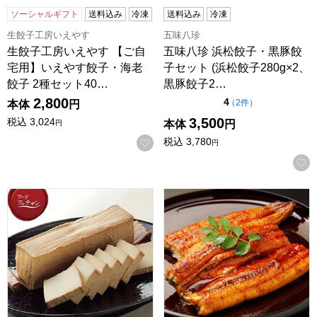
ソーシャルギフト
送料込み
冷凍
送料込み
冷凍
生餃子工房いえやす
五味八珍
生餃子工房いえやす 【ご自
五味八珍 浜松餃子・黒豚餃
宅用】いえやす餃子・海老
子セット (浜松餃子280g×2、
餃子 2種セット40…
黒豚餃子2…
2,800
点（5点満点中）
4
の評価
（
2件
）
本体
円
3,500
税込
3,024
本体
円
円
税込
3,780
お気に入りに登録する
円
母袋工房 燻り豆腐 200g×2【フードアルチザン】
【浜名湖つるや監修】浜松・浜名