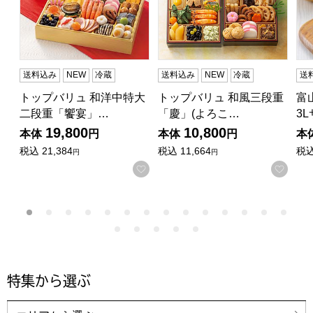
送料込み
NEW
冷蔵
送料込み
NEW
冷蔵
送
トップバリュ 和洋中特大
トップバリュ 和風三段重
富
二段重「饗宴」…
「慶」(よろこ…
3
19,800
10,800
本体
円
本体
円
本
税込
21,384
税込
11,664
税
円
円
お気に入りに登録する
お気
特集から選ぶ