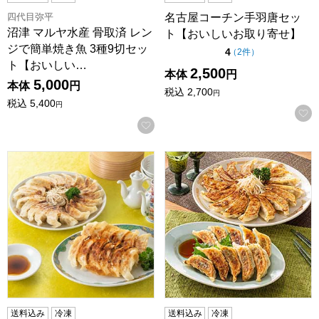
四代目弥平
名古屋コーチン手羽唐セッ
沼津 マルヤ水産 骨取済 レン
ト【おいしいお取り寄せ】
ジで簡単焼き魚 3種9切セッ
点（5点満点中）
4
の評価
（
2件
）
ト【おいしい…
2,500
本体
円
5,000
本体
円
税込
2,700
円
税込
5,400
円
お気に入りに登録する
生餃子工房いえやす 【ご自宅用】浜松餃子・いえやす餃子 2
生餃子工房いえやす 【ご自宅
送料込み
冷凍
送料込み
冷凍