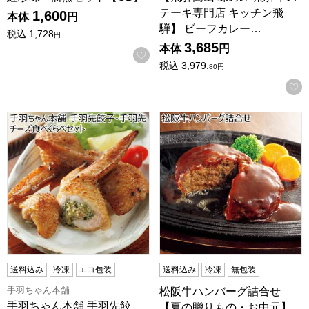
テーキ専門店 キッチン飛
1,600
本体
円
騨】 ビーフカレー…
税込
1,728
円
3,685
本体
円
お気に入りに登録する
税込
3,979.
80
円
手羽ちゃん本舗 手羽先餃子・手羽先チーズ食べくらべセッ
松阪牛ハンバーグ詰合せ【夏
送料込み
冷凍
エコ包装
送料込み
冷凍
無包装
手羽ちゃん本舗
松阪牛ハンバーグ詰合せ
手羽ちゃん本舗 手羽先餃
【夏の贈りもの・お中元】