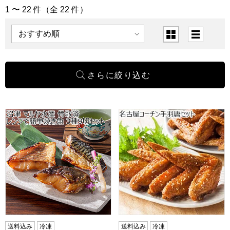
1 〜 22 件（全 22 件）
「惣菜」の商品一覧
表示順
表示切替
沼津 マルヤ水産 骨取済 レンジで簡単焼き魚 3種9切セット
名古屋コーチン手羽唐セット
送料込み
冷凍
送料込み
冷凍