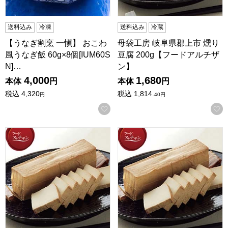
送料込み
冷凍
送料込み
冷蔵
【うなぎ割烹 一愼】 おこわ
母袋工房 岐阜県郡上市 燻り
風うなぎ飯 60g×8個[IUM60S
豆腐 200g【フードアルチザ
N]…
ン】
4,000
1,680
本体
円
本体
円
税込
4,320
税込
1,814.
円
40
円
お気に入りに登録する
母袋工房 母袋燻り豆腐 6枚入×5【フードアルチザン】
母袋工房 母袋燻り豆腐 6枚入