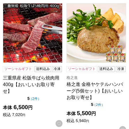
三重県産 松阪牛ばら焼肉用 400g【おいしいお取り寄せ】
格之進 金格ヤケテルハンバー
ソーシャルギフト
送料込み
冷凍
ソーシャルギフト
送料込み
冷凍
格之進
三重県産 松阪牛ばら焼肉用
格之進 金格ヤケテルハンバ
400g【おいしいお取り寄
ーグ(5個セット)【おいしい
せ】
お取り寄せ】
点（5点満点中）
5
の評価
（
2件
）
点（5点満点中）
5
の評価
（
2件
）
6,500
本体
円
5,500
本体
円
税込
7,020
円
税込
5,940
円
お気に入りに登録する