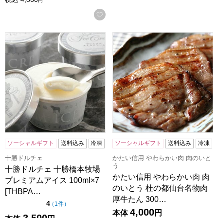
円
お気に入りに登録する
十勝ドルチェ 十勝橋本牧場プレミアムアイス 100ml×7[THB
かたい信用 やわらかい肉 肉の
ソーシャルギフト
送料込み
冷凍
ソーシャルギフト
送料込み
冷凍
十勝ドルチェ
かたい信用 やわらかい肉 肉のいと
う
十勝ドルチェ 十勝橋本牧場
かたい信用 やわらかい肉 肉
プレミアムアイス 100ml×7
のいとう 杜の都仙台名物肉
[THBPA…
厚牛たん 300…
点（5点満点中）
4
の評価
（
1件
）
4,000
本体
円