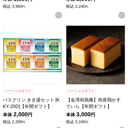
税込
3,960
税込
3,240
円
円
お気に入りに登録する
バスクリン きき湯セット [KKY-20D]【年間ギフト】
【金澤烏鶏庵】烏骨鶏かすて
ソーシャルギフト
ソーシャルギフト
バスクリン きき湯セット [K
【金澤烏鶏庵】烏骨鶏かす
KY-20D]【年間ギフト】
ていら【年間ギフト】
2,000
3,000
本体
円
本体
円
税込
2,200
税込
3,240
円
円