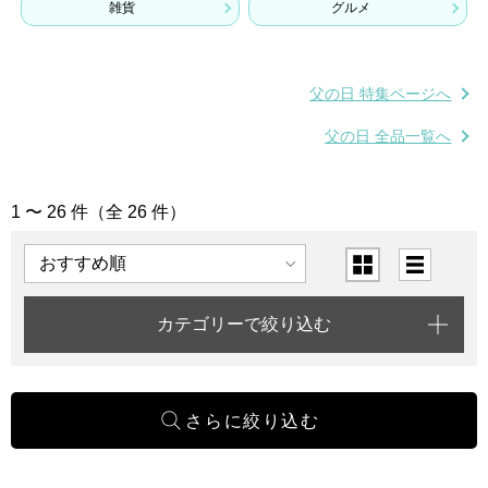
雑貨
グルメ
父の日 特集ページへ
父の日 全品一覧へ
1 〜 26 件（全 26 件）
「父の日ソーシャルギフト」の商品一覧
表示順
表示切替
カテゴリーで絞り込む