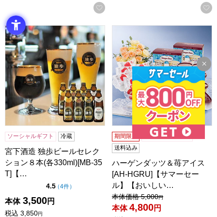
お気に入りに登録する
宮下酒造 独歩ビールセレクション８本(各330ml)[MB-35T
ハーゲンダッツ＆苺アイス [A
ソーシャルギフト
冷蔵
期間限定
ソーシャルギフト
送料込み
宮下酒造 独歩ビールセレク
ション８本(各330ml)[MB-35
ハーゲンダッツ＆苺アイス
T]【…
[AH-HGRU]【サマーセー
ル】【おいしい…
点（5点満点中）
4.5
の評価
（
4件
）
値引き前の価格：
本体価格
5,000
円
3,500
本体
円
4,800
本体
円
税込
3,850
円