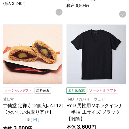
税込
3,240
円
税込
6,804
円
お気に入りに登録する
甘仙堂 定禅寺12個入[JZJ-12]【おいしいお取り寄せ】
ReD 男性用 Vネックインナー
ソーシャルギフト
送料込み
まとめ配送
ソーシャルギフト
甘仙堂
ReD リカバリーウェア
甘仙堂 定禅寺12個入[JZJ-12]
ReD 男性用 Vネックインナ
【おいしいお取り寄せ】
ー半袖 LLサイズ ブラック
【雑貨】
点（5点満点中）
5
の評価
（
1件
）
3,600
本体
円
3,000
本体
円