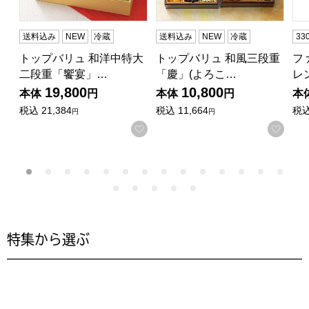
送料込み
NEW
冷蔵
送料込み
NEW
冷蔵
3
トップバリュ 和洋中特大
トップバリュ 和風三段重
フ
二段重「饗宴」…
「慶」(よろこ…
レ
19,800
10,800
本体
円
本体
円
本
税込
21,384
税込
11,664
税
円
円
お気に入りに登録する
お気
特集から選ぶ