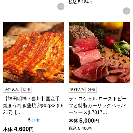
税込
5,184
円
お気に入りに登録する
【神田明神下喜川】国産手焼きうなぎ蒲焼 約80g×2 (L8217
ラ・ロシェル ローストビーフと
送料込み
冷凍
送料込み
冷凍
【神田明神下喜川】国産手
ラ・ロシェル ローストビー
焼きうなぎ蒲焼 約80g×2 (L8
フと特製ガーリックペッパ
217)【…
ーソース(L7017…
5,000
点（5点満点中）
5
の評価
（
1件
）
本体
円
4,600
税込
5,400
本体
円
円