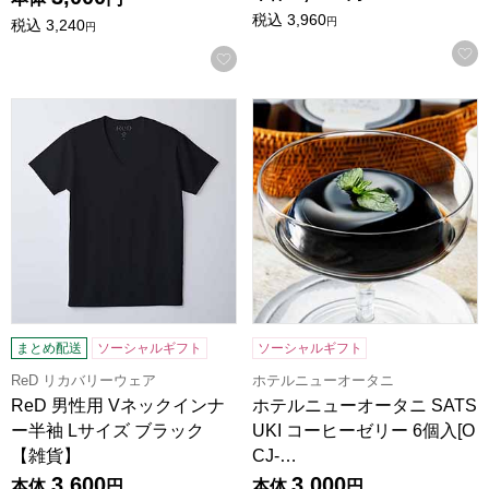
税込
3,960
円
税込
3,240
円
お気に入りに登録する
ReD 男性用 Vネックインナー半袖 Lサイズ ブラック【雑貨】
ホテルニューオータニ SATSUK
まとめ配送
ソーシャルギフト
ソーシャルギフト
ReD リカバリーウェア
ホテルニューオータニ
ReD 男性用 Vネックインナ
ホテルニューオータニ SATS
ー半袖 Lサイズ ブラック
UKI コーヒーゼリー 6個入[O
【雑貨】
CJ-…
3,600
3,000
本体
円
本体
円