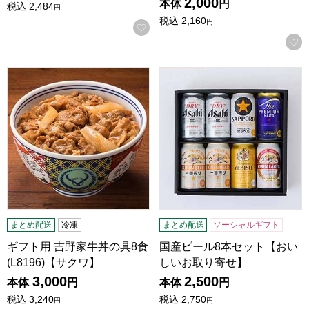
2,000
本体
円
税込
2,484
円
税込
2,160
円
お気に入りに登録する
ギフト用 吉野家牛丼の具8食 (L8196)【サクワ】
国産ビール8本セット【おい
まとめ配送
冷凍
まとめ配送
ソーシャルギフト
ギフト用 吉野家牛丼の具8食
国産ビール8本セット【おい
(L8196)【サクワ】
しいお取り寄せ】
3,000
2,500
本体
円
本体
円
税込
3,240
税込
2,750
円
円