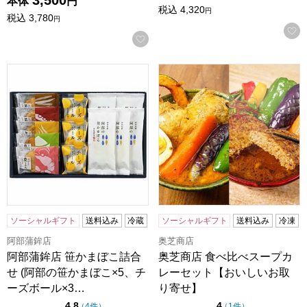
3,500
本体
円
税込
4,320
円
税込
3,780
円
お気に入りに登録する
阿部蒲鉾店 笹かまぼこ詰合せ (阿部の笹かまぼこ×5、チーズボー
奥芝商店 食べ比べスープカレ
ソーシャルギフト
送料込み
冷蔵
ソーシャルギフト
送料込み
冷凍
阿部蒲鉾店
奥芝商店
阿部蒲鉾店 笹かまぼこ詰合
奥芝商店 食べ比べスープカ
せ (阿部の笹かまぼこ×5、チ
レーセット【おいしいお取
ーズボール×3…
り寄せ】
点（5点満点中）
点（5点満点中）
4.8
4
の評価
の評価
（
4件
）
（
1件
）