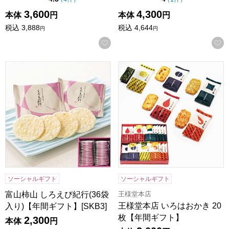
3,600
4,300
本体
円
本体
円
税込
3,888
税込
4,644
円
円
お気に入りに登録する
富山柿山 しろえび紀行(36袋入り)【年間ギフト】[SKB3]
王様堂本店 いろはおかき 20
ソーシャルギフト
ソーシャルギフト
王様堂本店
富山柿山 しろえび紀行(36袋
王様堂本店 いろはおかき 20
入り)【年間ギフト】[SKB3]
枚【年間ギフト】
2,300
本体
円