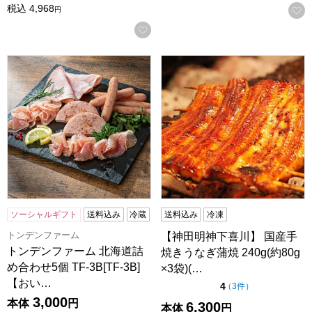
税込
4,968
円
お気に入りに登録する
トンデンファーム 北海道詰め合わせ5個 TF-3B[TF-3B]【
【神田明神下喜川】 国産手焼きうな
ソーシャルギフト
送料込み
冷蔵
送料込み
冷凍
トンデンファーム
【神田明神下喜川】 国産手
トンデンファーム 北海道詰
焼きうなぎ蒲焼 240g(約80g
め合わせ5個 TF-3B[TF-3B]
×3袋)(…
【おい…
点（5点満点中）
4
の評価
（
3件
）
3,000
本体
円
6,300
本体
円