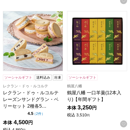
レクラン・ドゥ・ルコルテ レーズンサンドグラン・ベリーセ
鶴屋八幡 一口羊羹(12本入り
ソーシャルギフト
送料込み
冷凍
ソーシャルギフト
レクラン・ドゥ・ルコルテ
鶴屋八幡
レクラン・ドゥ・ルコルテ
鶴屋八幡 一口羊羹(12本入
レーズンサンドグラン・ベ
り)【年間ギフト】
リーセット 2種各5…
3,250
本体
円
点（5点満点中）
4.5
の評価
（
2件
）
税込
3,510
円
4,500
本体
円
税込
4,860