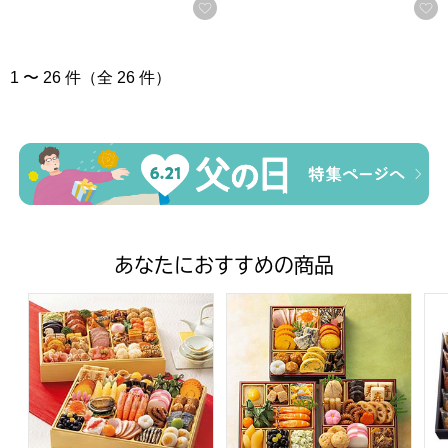
お気に入りに登録する
1 〜 26 件（全 26 件）
あなたにおすすめの商品
トップバリュ 和洋中特大二段重「饗宴」(きょうえん)【4
トップバリュ 和風三段重「慶」
フ