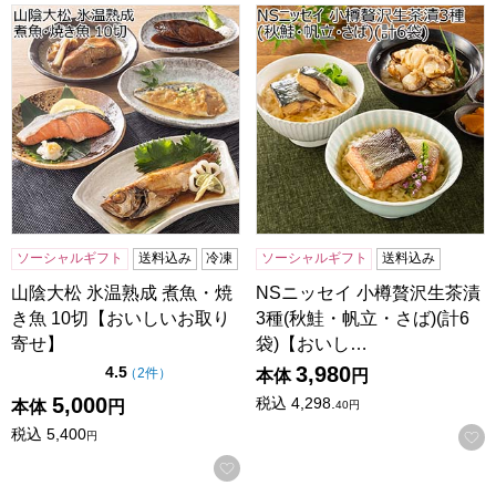
山陰大松 氷温熟成 煮魚・焼き魚 10切【おいしいお取り寄せ
NSニッセイ 小樽贅沢生茶漬3
ソーシャルギフト
送料込み
冷凍
ソーシャルギフト
送料込み
山陰大松 氷温熟成 煮魚・焼
NSニッセイ 小樽贅沢生茶漬
き魚 10切【おいしいお取り
3種(秋鮭・帆立・さば)(計6
寄せ】
袋)【おいし…
3,980
点（5点満点中）
4.5
の評価
（
2件
）
本体
円
5,000
税込
4,298.
本体
円
40
円
税込
5,400
円
お気に入りに登録する