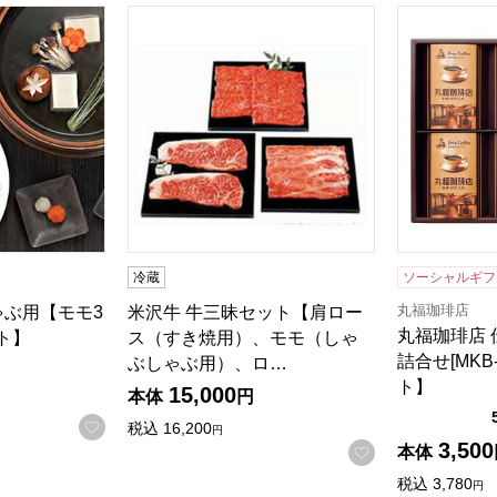
ゃぶ用【モモ300g】【年間ギフト】
米沢牛 牛三昧セット【肩ロース（すき焼用）
丸福珈琲店 
冷蔵
ソーシャルギフ
丸福珈琲店
ゃぶ用【モモ3
米沢牛 牛三昧セット【肩ロー
丸福珈琲店
ト】
ス（すき焼用）、モモ（しゃ
詰合せ[MKB
ぶしゃぶ用）、ロ…
ト】
15,000
本体
円
お気に入りに登録する
税込
16,200
円
3,500
お気に入りに登
本体
税込
3,780
円