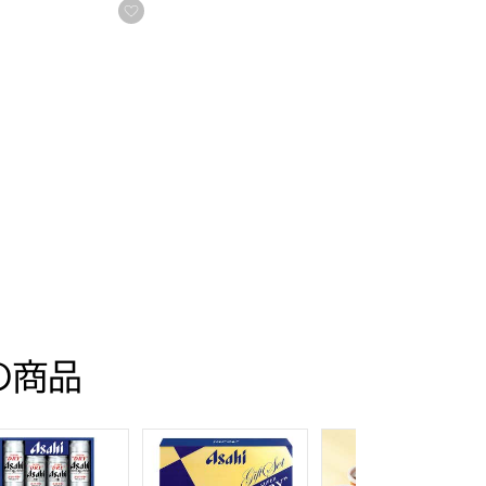
お気に入りに登録する
の商品
目】【イオンのおせち】
人前・35品目】【イオンのおせち】
トクラシック30【夏の贈りもの・お中元】[EX-C30]
ヒビール アサヒスーパードライ缶ビールセット【夏の贈りもの・お
アサヒビール アサヒスーパードライ缶ビールセ
銀座京橋 レ ロジェ 