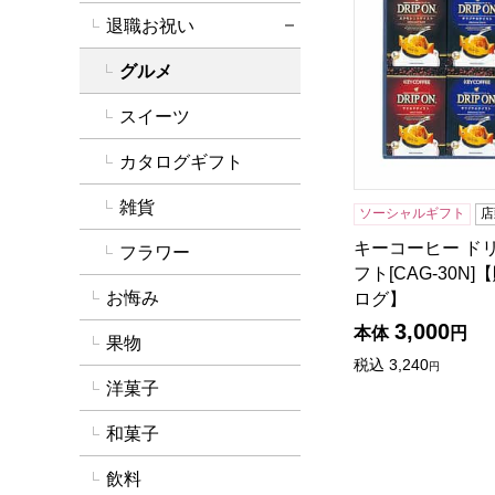
退職お祝い
詳細を閉じる
グルメ
スイーツ
カタログギフト
雑貨
ソーシャルギフト
店
キーコーヒー ド
フラワー
フト[CAG-30N
お悔み
ログ】
3,000
本体
円
果物
税込
3,240
円
洋菓子
和菓子
飲料