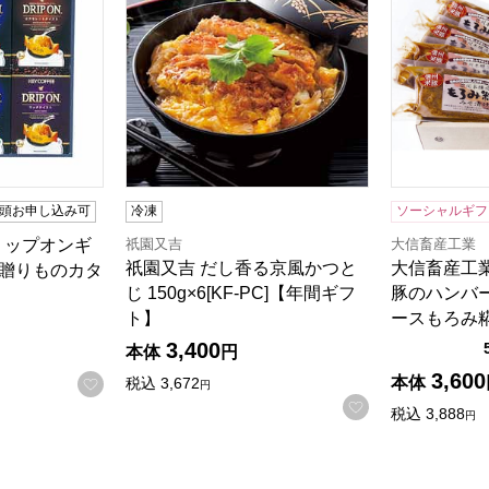
頭お申し込み可
冷凍
ソーシャルギフ
祇園又吉
大信畜産工業
リップオンギ
祇園又吉 だし香る京風かつと
大信畜産工
]【贈りものカタ
じ 150g×6[KF-PC]【年間ギフ
豚のハンバ
ト】
ースもろみ
3,400
本体
円
3,600
お気に入りに登録する
本体
税込
3,672
円
お気に入りに登
税込
3,888
円