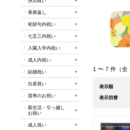
快気祝い
詳細を開く
香典返し
詳細を開く
初節句内祝い
詳細を開く
七五三内祝い
詳細を開く
入園入学内祝い
詳細を開く
成人内祝い
詳細を開く
「グルメ」の商品
1 〜 7 件（全
結婚祝い
詳細を開く
出産祝い
詳細を開く
表示順
賀寿のお祝い
表示切替
詳細を開く
新生活・引っ越し
詳細を開く
お祝い
キーコーヒー ドリ
成人祝い
詳細を開く