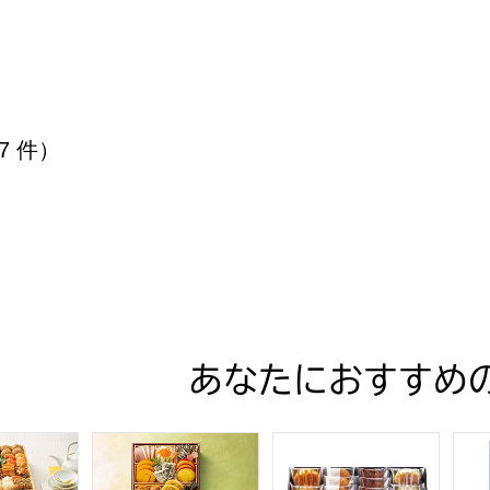
 7 件）
あなたにおすすめ
ュ 和洋中特大二段重「饗宴」(きょうえん)【4〜5人前・77品
トップバリュ 和風三段重「慶」(よろこび)【3〜4
ファクトリーシン エクセレン
アサ