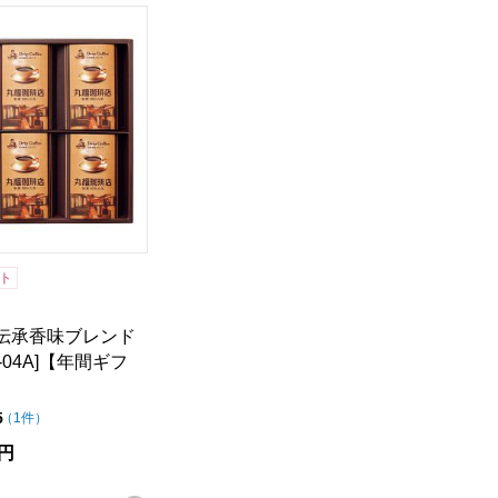
、モモ（しゃぶしゃぶ用）、ロースステーキ（2枚入）】【年
伝承香味ブレンド詰合せ[MKB-04A]【年間ギフト】
ト
 伝承香味ブレンド
-04A]【年間ギフ
点（5点満点中）
5
の評価
（
1件
）
録する
円