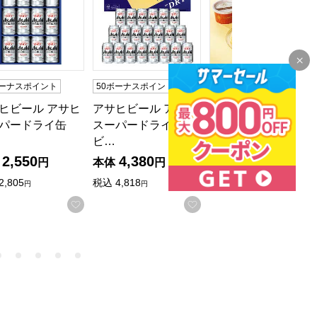
ボーナスポイント
50ボーナスポイント
送料込み
冷凍
エコ包装
ヒビール アサヒ
アサヒビール アサヒ
次の商品
パードライ缶
スーパードライ缶
銀座京橋 レ ロジェ
ビ…
エギュスキロール…
2,550
4,380
3,000
円
本体
円
本体
円
2,805
税込
4,818
税込
3,240
円
円
円
入りに登録する
お気に入りに登録する
お気に入りに登録する