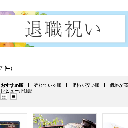
一覧
 7 件）
おすすめ順
売れている順
価格が安い順
価格が
レビュー評価順
グリッド表示（タイル表示）
リスト表示
ップオンギフト[CAG-30N]【贈りものカタログ】
祇園又吉 だし香る京風かつとじ 150g×6[KF-
大信畜産工