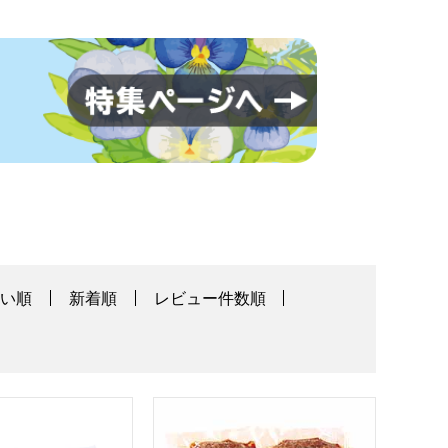
高い順
新着順
レビュー件数順
PC]【年間ギフト】
業 信州牛と信州米豚のハンバーグ・信州米豚ロースもろみ糀味
大信畜産工業 信州牛と信州米豚のハンバー