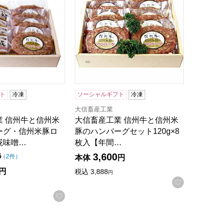
ト
冷凍
ソーシャルギフト
冷凍
大信畜産工業
業 信州牛と信州米
大信畜産工業 信州牛と信州米
ーグ・信州米豚ロ
豚のハンバーグセット120g×8
糀味噌…
枚入【年間…
3,600
点（5点満点中）
5
の評価
（
2件
）
本体
円
円
税込
3,888
円
録する
お気に入
お気に入りに登録する