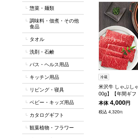
米沢牛 しゃぶし
惣菜・麺類
調味料・佃煮・その他
食品
タオル
洗剤・石鹸
バス・ヘルス用品
キッチン用品
冷蔵
米沢牛 しゃぶし
リビング・寝具
00g】【年間ギフ
4,000
ベビー・キッズ用品
本体
円
税込
4,320
円
カタログギフト
観葉植物・フラワー