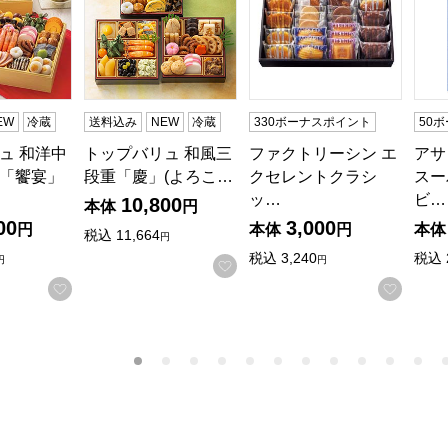
る商品から絞りこむことができます。
EW
冷蔵
送料込み
NEW
冷蔵
330ボーナスポイント
50
ュ 和洋中
トップバリュ 和風三
ファクトリーシン エ
アサ
「饗宴」
段重「慶」(よろこ…
クセレントクラシ
スー
ッ…
ビ…
10,800
本体
円
00
3,000
円
本体
円
本体
税込
11,664
円
税込
3,240
税込
円
円
お気に入りに登録する
お気に入りに登録する
お気に
商品から絞り込むことができます。