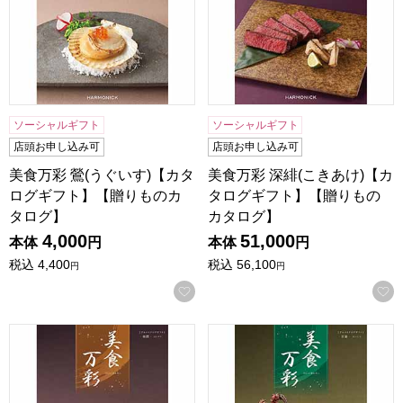
ソーシャルギフト
ソーシャルギフト
店頭お申し込み可
店頭お申し込み可
美食万彩 鶯(うぐいす)【カタ
美食万彩 深緋(こきあけ)【カ
ログギフト】【贈りものカ
タログギフト】【贈りもの
タログ】
カタログ】
4,000
51,000
本体
円
本体
円
税込
4,400
税込
56,100
円
円
お気に入りに登録する
美食万彩 榛摺(はりずり)【カタログギフト】【贈りものカタ
美食万彩 青漆(せいしつ)【