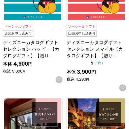
ソーシャルギフト
ソーシャルギフト
店頭お申し込み可
店頭お申し込み可
ディズニーカタログギフト
ディズニーカタログギフト
セレクション ハッピー【カ
セレクション スマイル【カ
タログギフト】【贈り…
タログギフト】【贈り…
4,900
点（5点満点中）
5
の評価
（
1件
）
本体
円
3,900
税込
5,390
本体
円
円
税込
4,290
お気に入りに登録する
円
選べる体験ギフト 贅沢ホテルスパ【カタログギフト】【贈り
選べる体験ギフト おもてな