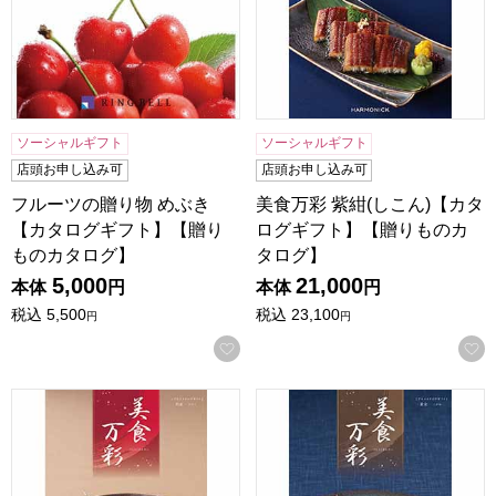
ソーシャルギフト
ソーシャルギフト
店頭お申し込み可
店頭お申し込み可
フルーツの贈り物 めぶき
美食万彩 紫紺(しこん)【カタ
【カタログギフト】【贈り
ログギフト】【贈りものカ
ものカタログ】
タログ】
5,000
21,000
本体
円
本体
円
税込
5,500
税込
23,100
円
円
お気に入りに登録する
美食万彩 真紅(しんく)【カタログギフト】【贈りものカタロ
美食万彩 黄金(こがね)【カ