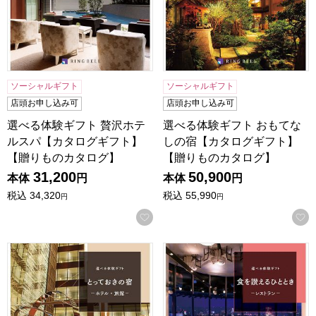
ソーシャルギフト
ソーシャルギフト
店頭お申し込み可
店頭お申し込み可
選べる体験ギフト 贅沢ホテ
選べる体験ギフト おもてな
ルスパ【カタログギフト】
しの宿【カタログギフト】
【贈りものカタログ】
【贈りものカタログ】
31,200
50,900
本体
円
本体
円
税込
34,320
税込
55,990
円
円
お気に入りに登録する
選べる体験ギフト とっておきの宿【カタログギフト】【贈り
選べる体験ギフト 食を讃え