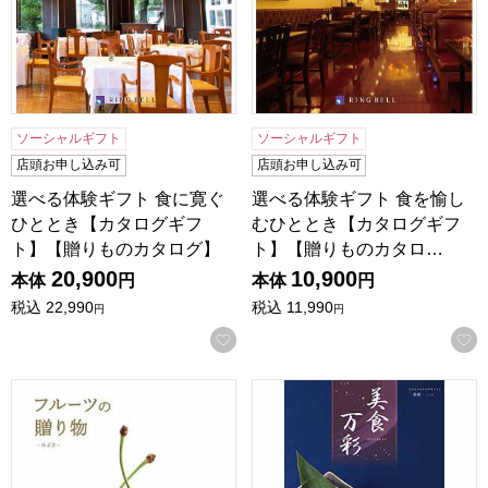
ソーシャルギフト
ソーシャルギフト
店頭お申し込み可
店頭お申し込み可
選べる体験ギフト 食に寛ぐ
選べる体験ギフト 食を愉し
ひととき【カタログギフ
むひととき【カタログギフ
ト】【贈りものカタログ】
ト】【贈りものカタロ…
20,900
10,900
本体
円
本体
円
税込
22,990
税込
11,990
円
円
お気に入りに登録する
フルーツの贈り物 めぶき【カタログギフト】【贈りものカタ
美食万彩 紫紺(しこん)【カ