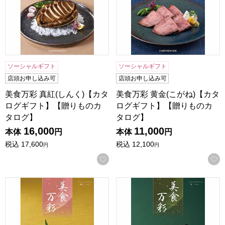
ソーシャルギフト
ソーシャルギフト
店頭お申し込み可
店頭お申し込み可
美食万彩 真紅(しんく)【カタ
美食万彩 黄金(こがね)【カタ
ログギフト】【贈りものカ
ログギフト】【贈りものカ
タログ】
タログ】
16,000
11,000
本体
円
本体
円
税込
17,600
税込
12,100
円
円
お気に入りに登録する
美食万彩 薄紅(うすべに)【カタログギフト】【贈りものカタ
美食万彩 霞(かすみ)【カタ