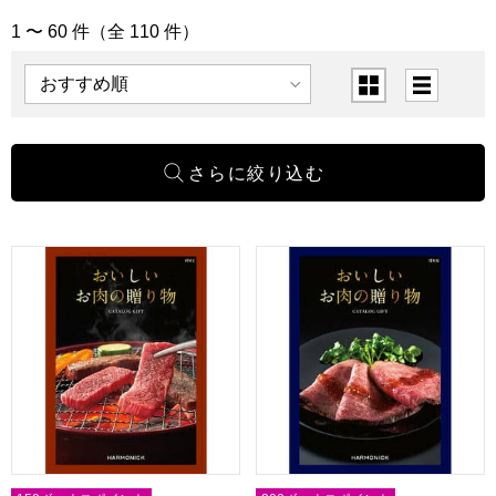
1 〜 60 件（全 110 件）
「カタログギフト」の商品一覧
表示順
表示切替
おいしいお肉の贈り物 HMC【カタログギフト】【贈りもの
おいしいお肉の贈り物 HMK