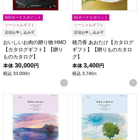
900ボーナスポイント
60ボーナスポイント
ソーシャルギフト
ソーシャルギフト
店頭お申し込み可
店頭お申し込み可
おいしいお肉の贈り物 HMO
穂乃香 あおたけ【カタログ
【カタログギフト】【贈り
ギフト】【贈りものカタロ
ものカタログ】
グ】
30,000
3,400
本体
円
本体
円
税込
33,000
税込
3,740
円
円
お気に入りに登録する
やさしいみらい きらり【カタログギフト】【贈りものカタロ
やさしいみらい ゆらり【カ