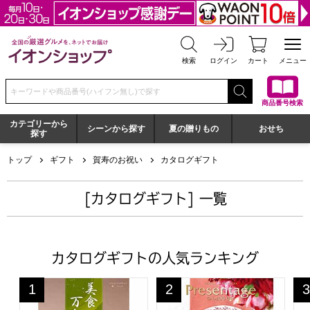
全国の厳選グルメを、ネットでお届け イオンショップ
検索
ログイン
カート
メニュー
検索キーワードまたは商品番号を入力してください
商品番号検索
カテゴリーから
シーンから探す
夏の贈りもの
おせち
探す
トップ
ギフト
賀寿のお祝い
カタログギフト
[カタログギフト] 一覧
カタログギフトの人気ランキング
美食万彩 鶯(うぐいす)【カタログギフト】【贈りものカタ
プレゼンテージ アンサンブル
日
1
2
3
位
位
位