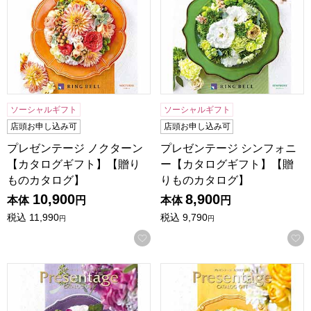
ソーシャルギフト
ソーシャルギフト
店頭お申し込み可
店頭お申し込み可
プレゼンテージ ノクターン
プレゼンテージ シンフォニ
【カタログギフト】【贈り
ー【カタログギフト】【贈
ものカタログ】
りものカタログ】
10,900
8,900
本体
円
本体
円
税込
11,990
税込
9,790
円
円
お気に入りに登録する
プレゼンテージ ビオラ【カタログギフト】【贈りものカタロ
プレゼンテージ カルテット