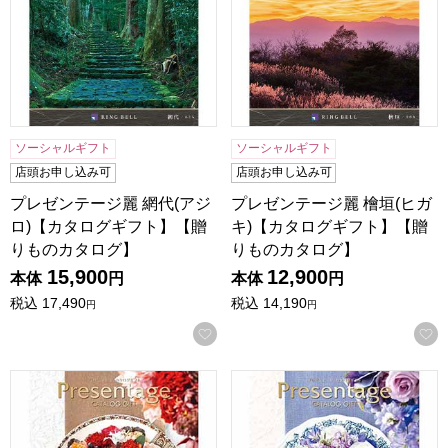
ソーシャルギフト
ソーシャルギフト
店頭お申し込み可
店頭お申し込み可
プレゼンテージ麗 網代(アジ
プレゼンテージ麗 檜垣(ヒガ
ロ)【カタログギフト】【贈
キ)【カタログギフト】【贈
りものカタログ】
りものカタログ】
15,900
12,900
本体
円
本体
円
税込
17,490
税込
14,190
円
円
お気に入りに登録する
プレゼンテージ オルケスター【カタログギフト】【贈りもの
プレゼンテージ カンタータ