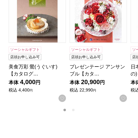
ソーシャルギフト
ソーシャルギフト
ソ
店頭お申し込み可
店頭お申し込み可
店
美食万彩 鶯(うぐいす)
プレゼンテージ アンサン
日
【カタログ…
ブル【カタ…
の
4,000
20,900
本体
円
本体
円
本
税込
4,400
税込
22,990
税
円
円
お気に入りに登録する
お気