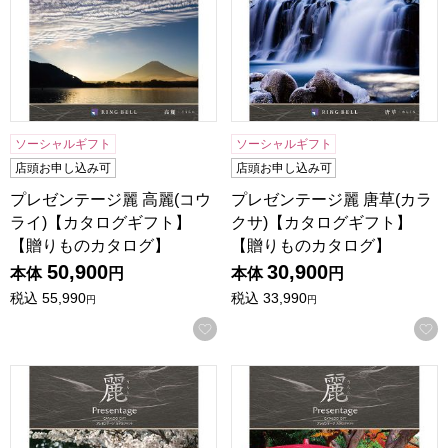
ソーシャルギフト
ソーシャルギフト
店頭お申し込み可
店頭お申し込み可
プレゼンテージ麗 高麗(コウ
プレゼンテージ麗 唐草(カラ
ライ)【カタログギフト】
クサ)【カタログギフト】
【贈りものカタログ】
【贈りものカタログ】
50,900
30,900
本体
円
本体
円
税込
55,990
税込
33,990
円
円
お気に入りに登録する
プレゼンテージ麗 亀甲(キッコウ)【カタログギフト】【贈り
プレゼンテージ麗 千鳥(チド