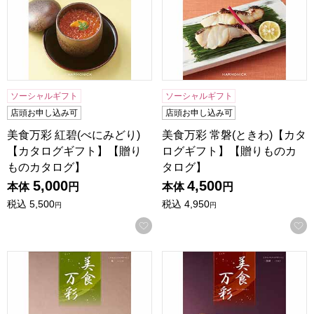
ソーシャルギフト
ソーシャルギフト
店頭お申し込み可
店頭お申し込み可
美食万彩 紅碧(べにみどり)
美食万彩 常磐(ときわ)【カタ
【カタログギフト】【贈り
ログギフト】【贈りものカ
ものカタログ】
タログ】
5,000
4,500
本体
円
本体
円
税込
5,500
税込
4,950
円
円
お気に入りに登録する
美食万彩 鶯(うぐいす)【カタログギフト】【贈りものカタロ
美食万彩 深緋(こきあけ)【