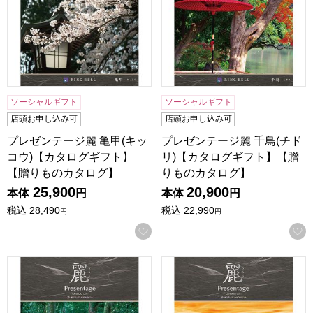
ソーシャルギフト
ソーシャルギフト
店頭お申し込み可
店頭お申し込み可
プレゼンテージ麗 亀甲(キッ
プレゼンテージ麗 千鳥(チド
コウ)【カタログギフト】
リ)【カタログギフト】【贈
【贈りものカタログ】
りものカタログ】
25,900
20,900
本体
円
本体
円
税込
28,490
税込
22,990
円
円
お気に入りに登録する
プレゼンテージ麗 網代(アジロ)【カタログギフト】【贈りも
プレゼンテージ麗 檜垣(ヒガ