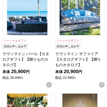
ソーシャルギフト
ソーシャルギフト
店頭お申し込み可
店頭お申し込み可
ラヴィマイン パール【カタ
ラヴィマイン サファイア
ログギフト】【贈りものカ
【カタログギフト】【贈り
タログ】
ものカタログ】
25,900
20,900
本体
円
本体
円
税込
28,490
税込
22,990
円
円
お気に入りに登録する
ラヴィマイン アメジスト【カタログギフト】【贈りものカタ
日本の贈り物 卯の花(うのは