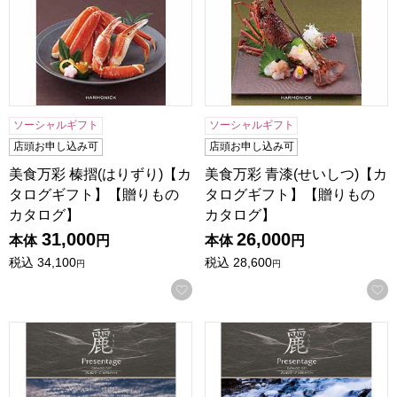
ソーシャルギフト
ソーシャルギフト
店頭お申し込み可
店頭お申し込み可
美食万彩 榛摺(はりずり)【カ
美食万彩 青漆(せいしつ)【カ
タログギフト】【贈りもの
タログギフト】【贈りもの
カタログ】
カタログ】
31,000
26,000
本体
円
本体
円
税込
34,100
税込
28,600
円
円
お気に入りに登録する
プレゼンテージ麗 高麗(コウライ)【カタログギフト】【贈り
プレゼンテージ麗 唐草(カラ