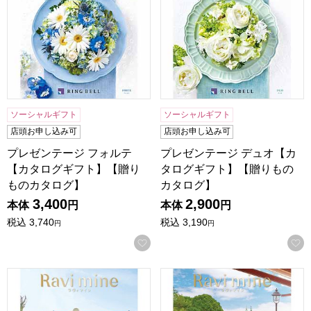
ソーシャルギフト
ソーシャルギフト
店頭お申し込み可
店頭お申し込み可
プレゼンテージ フォルテ
プレゼンテージ デュオ【カ
【カタログギフト】【贈り
タログギフト】【贈りもの
ものカタログ】
カタログ】
3,400
2,900
本体
円
本体
円
税込
3,740
税込
3,190
円
円
お気に入りに登録する
ラヴィマイン ダイヤモンド【カタログギフト】【贈りものカ
ラヴィマイン ルビー【カタロ