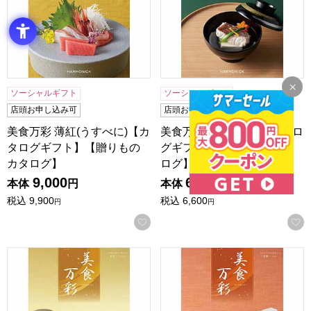
ソーシャルギフト
ソーシャルギフト
店頭お申し込み可
店頭お申し込み可
美食万彩 薄紅(うすべに)【カ
美食万彩 霞(かすみ)【カタロ
タログギフト】【贈りもの
グギフト】【贈りものカタ
カタログ】
ログ】
9,000
6,000
本体
円
本体
円
税込
9,900
税込
6,600
円
円
お気に入りに登録する
美食万彩 紅碧(べにみどり)【カタログギフト】【贈りものカ
美食万彩 常磐(ときわ)【カ