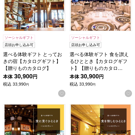
ソーシャルギフト
ソーシャルギフト
店頭お申し込み可
店頭お申し込み可
選べる体験ギフト とってお
選べる体験ギフト 食を讃え
きの宿【カタログギフト】
るひととき【カタログギフ
【贈りものカタログ】
ト】【贈りものカタロ…
30,900
30,900
本体
円
本体
円
税込
33,990
税込
33,990
円
円
お気に入りに登録する
選べる体験ギフト 食に寛ぐひととき【カタログギフト】【贈
選べる体験ギフト 食を愉し