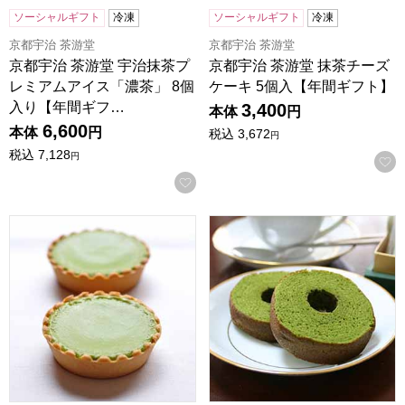
ソーシャルギフト
冷凍
ソーシャルギフト
冷凍
京都宇治 茶游堂
京都宇治 茶游堂
京都宇治 茶游堂 宇治抹茶プ
京都宇治 茶游堂 抹茶チーズ
レミアムアイス「濃茶」 8個
ケーキ 5個入【年間ギフト】
入り【年間ギフ…
3,400
本体
円
6,600
本体
円
税込
3,672
円
税込
7,128
円
お気に入りに登録する
京都宇治 茶游堂 抹茶チーズケーキ 10個入【年間ギフト】
京都宇治 茶游堂 抹茶バームク