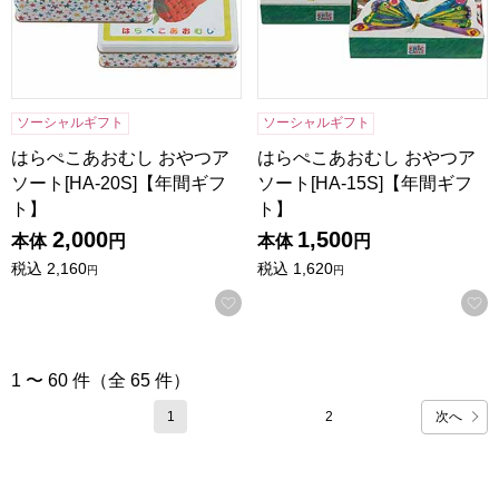
ソーシャルギフト
ソーシャルギフト
はらぺこあおむし おやつア
はらぺこあおむし おやつア
ソート[HA-20S]【年間ギフ
ソート[HA-15S]【年間ギフ
ト】
ト】
2,000
1,500
本体
円
本体
円
税込
2,160
税込
1,620
円
円
お気に入りに登録する
1 〜 60 件（全 65 件）
次へ
1
2