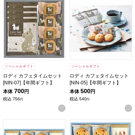
ロディ カフェタイムセット[NIN-07]【年間ギフト】
ロディ カフェタイムセット[NI
ソーシャルギフト
ソーシャルギフト
ロディ カフェタイムセット
ロディ カフェタイムセット
[NIN-07]【年間ギフト】
[NIN-05]【年間ギフト】
700
500
本体
円
本体
円
税込
756
税込
540
円
円
お気に入りに登録する
マクミランアリス ガトーセレクション[MMA-15]【年間ギフ
マクミランアリス ガトーセレク