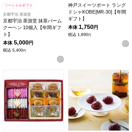
神戸スイーツポート ラング
ソーシャルギフト
ドシャKOBE[MR-30]【年間
京都宇治 茶游堂
ギフト】
京都宇治 茶游堂 抹茶バーム
1,750
本体
円
クーヘン 10個入【年間ギフ
ト】
税込
1,890
円
5,000
本体
円
税込
5,400
円
お気に入りに登録する
神戸スイーツポート 詰合せギフト[KMMR]【年間ギフト】
東京風月堂 マロングラッセ(8個