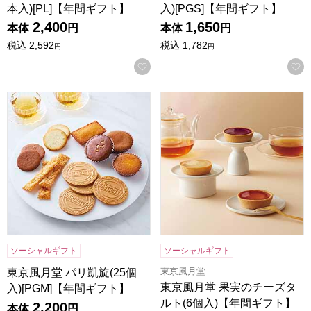
本入)[PL]【年間ギフト】
入)[PGS]【年間ギフト】
2,400
1,650
本体
円
本体
円
税込
2,592
税込
1,782
円
円
お気に入りに登録する
東京風月堂 パリ凱旋(25個入)[PGM]【年間ギフト】
東京風月堂 果実のチーズタルト
ソーシャルギフト
ソーシャルギフト
東京風月堂
東京風月堂 パリ凱旋(25個
東京風月堂 果実のチーズタ
入)[PGM]【年間ギフト】
ルト(6個入)【年間ギフト】
2,200
本体
円