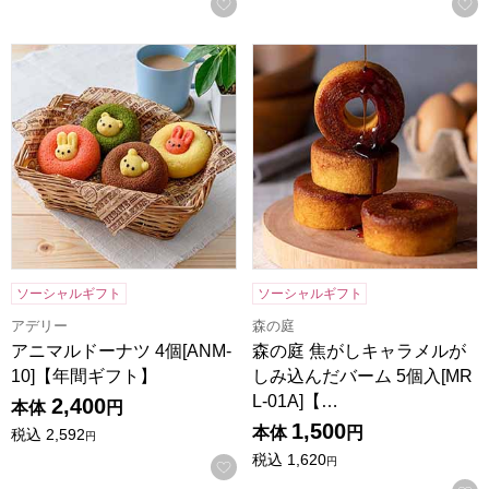
お気に入りに登録する
アニマルドーナツ 4個[ANM-10]【年間ギフト】
森の庭 焦がしキャラメルがしみ込
ソーシャルギフト
ソーシャルギフト
アデリー
森の庭
アニマルドーナツ 4個[ANM-
森の庭 焦がしキャラメルが
10]【年間ギフト】
しみ込んだバーム 5個入[MR
L-01A]【…
2,400
本体
円
1,500
本体
円
税込
2,592
円
税込
1,620
円
お気に入りに登録する