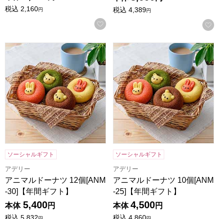
税込
2,160
税込
4,389
円
円
お気に入りに登録する
アニマルドーナツ 12個[ANM-30]【年間ギフト】
アニマルドーナツ 10個[ANM-
ソーシャルギフト
ソーシャルギフト
アデリー
アデリー
アニマルドーナツ 12個[ANM
アニマルドーナツ 10個[ANM
-30]【年間ギフト】
-25]【年間ギフト】
5,400
4,500
本体
円
本体
円
税込
5,832
税込
4,860
円
円