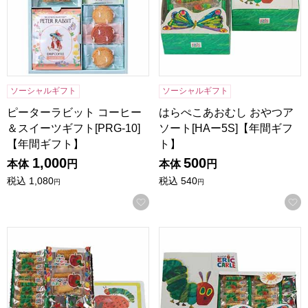
ソーシャルギフト
ソーシャルギフト
ピーターラビット コーヒー
はらぺこあおむし おやつア
＆スイーツギフト[PRG-10]
ソート[HAー5S]【年間ギフ
【年間ギフト】
ト】
1,000
500
本体
円
本体
円
税込
1,080
税込
540
円
円
お気に入りに登録する
はらぺこあおむし おやつアソート[HA-20S]【年間ギフト】
はらぺこあおむし おやつアソート