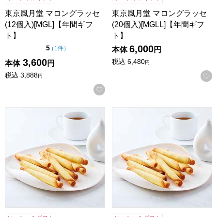
東京風月堂 マロングラッセ
東京風月堂 マロングラッセ
(12個入)[MGL]【年間ギフ
(20個入)[MGLL]【年間ギフ
ト】
ト】
6,000
点（5点満点中）
5
の評価
（
1件
）
本体
円
3,600
税込
6,480
本体
円
円
税込
3,888
円
お気に入りに登録する
東京風月堂 パピヨットS(16本入)[PS]【年間ギフト】
東京風月堂 パピヨットM(24本