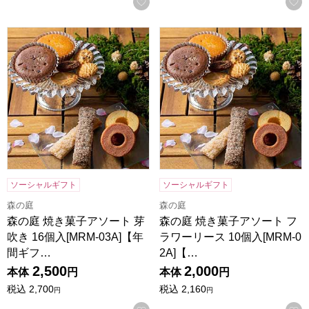
お気に入りに登録する
森の庭 焼き菓子アソート 芽吹き 16個入[MRM-03A]【年間
森の庭 焼き菓子アソート フラワ
ソーシャルギフト
ソーシャルギフト
森の庭
森の庭
森の庭 焼き菓子アソート 芽
森の庭 焼き菓子アソート フ
吹き 16個入[MRM-03A]【年
ラワーリース 10個入[MRM-0
間ギフ…
2A]【…
2,500
2,000
本体
円
本体
円
税込
2,700
税込
2,160
円
円