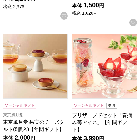
1,500
本体
円
税込
2,376
円
税込
1,620
円
お気に入りに登録する
東京風月堂 果実のチーズタルト(8個入)【年間ギフト】
プリザーブドセット「春摘み
ソーシャルギフト
ソーシャルギフト
冷凍
東京風月堂
プリザーブドセット「春摘
東京風月堂 果実のチーズタ
み苺アイス」【年間ギフ
ルト(8個入)【年間ギフト】
ト】
2,000
3,990
本体
円
本体
円