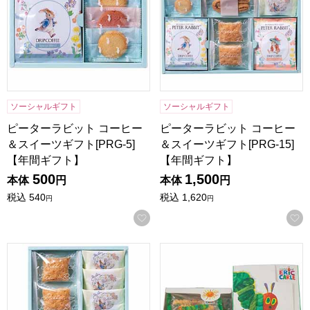
ソーシャルギフト
ソーシャルギフト
ピーターラビット コーヒー
ピーターラビット コーヒー
＆スイーツギフト[PRG-5]
＆スイーツギフト[PRG-15]
【年間ギフト】
【年間ギフト】
500
1,500
本体
円
本体
円
税込
540
税込
1,620
円
円
お気に入りに登録する
ピーターラビット コーヒー＆スイーツギフト[PRG-10]【年
はらぺこあおむし おやつアソー