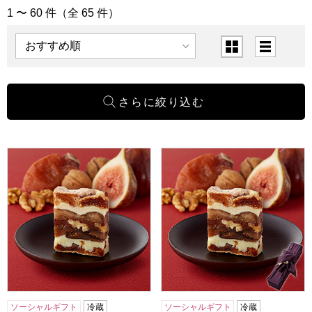
1 〜 60 件（全 65 件）
「洋菓子」の商品一覧
表示順
表示切替
一善や 干柿と胡桃と無花果のミルフィーユ 6個入り 1箱【年
一善や 干柿と胡桃と無花果のミ
ソーシャルギフト
冷蔵
ソーシャルギフト
冷蔵