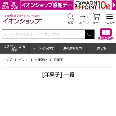
全国の厳選グルメを、ネットでお届け イオンショップ
検索
ログイン
カート
メニュー
検索キーワードまたは商品番号を入力してください
商品番号検索
カテゴリーから
シーンから探す
夏の贈りもの
おせち
探す
トップ
ギフト
出産祝い
洋菓子
[洋菓子] 一覧