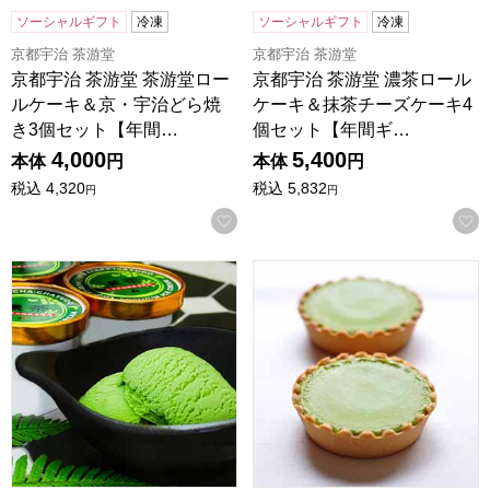
ソーシャルギフト
冷凍
ソーシャルギフト
冷凍
京都宇治 茶游堂
京都宇治 茶游堂
京都宇治 茶游堂 茶游堂ロー
京都宇治 茶游堂 濃茶ロール
ルケーキ＆京・宇治どら焼
ケーキ＆抹茶チーズケーキ4
き3個セット【年間…
個セット【年間ギ…
4,000
5,400
本体
円
本体
円
税込
4,320
税込
5,832
円
円
お気に入りに登録する
京都宇治 茶游堂 宇治抹茶プレミアムアイス「濃茶」 8個入
京都宇治 茶游堂 抹茶チーズケ