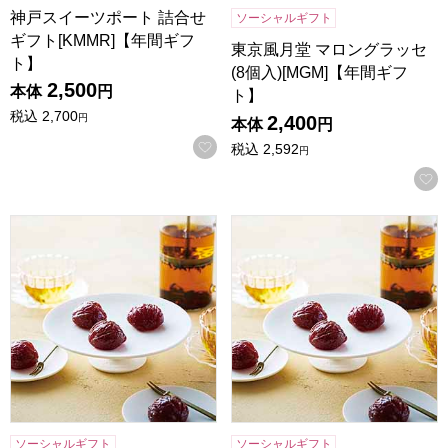
神戸スイーツポート 詰合せ
ソーシャルギフト
ギフト[KMMR]【年間ギフ
東京風月堂 マロングラッセ
ト】
(8個入)[MGM]【年間ギフ
2,500
本体
円
ト】
税込
2,700
2,400
円
本体
円
お気に入りに登録する
税込
2,592
円
東京風月堂 マロングラッセ(12個入)[MGL]【年間ギフト】
東京風月堂 マロングラッセ(20
ソーシャルギフト
ソーシャルギフト