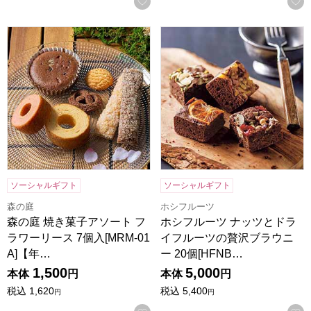
お気に入りに登録する
森の庭 焼き菓子アソート フラワーリース 7個入[MRM-01A
ホシフルーツ ナッツとドライフ
ソーシャルギフト
ソーシャルギフト
森の庭
ホシフルーツ
森の庭 焼き菓子アソート フ
ホシフルーツ ナッツとドラ
ラワーリース 7個入[MRM-01
イフルーツの贅沢ブラウニ
A]【年…
ー 20個[HFNB…
1,500
5,000
本体
円
本体
円
税込
1,620
税込
5,400
円
円