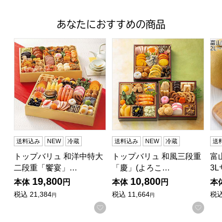
あなたにおすすめの商品
トップバリュ 和洋中特大二段重「饗宴」(きょうえん)【4
トップバリュ 和風三段重「慶」
富山
送料込み
NEW
冷蔵
送料込み
NEW
冷蔵
送
トップバリュ 和洋中特大
トップバリュ 和風三段重
富
二段重「饗宴」…
「慶」(よろこ…
3
19,800
10,800
本体
円
本体
円
本
税込
21,384
税込
11,664
税
円
円
お気に入りに登録する
お気