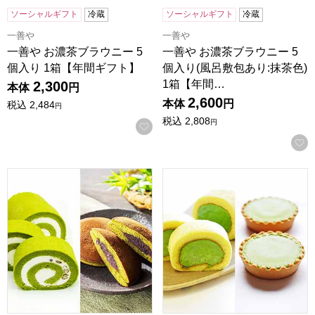
ソーシャルギフト
冷蔵
ソーシャルギフト
冷蔵
一善や
一善や
一善や お濃茶ブラウニー 5
一善や お濃茶ブラウニー 5
個入り 1箱【年間ギフト】
個入り(風呂敷包あり:抹茶色)
1箱【年間…
2,300
本体
円
2,600
本体
円
税込
2,484
円
税込
2,808
円
お気に入りに登録する
京都宇治 茶游堂 茶游堂ロールケーキ＆京・宇治どら焼き3
京都宇治 茶游堂 濃茶ロール