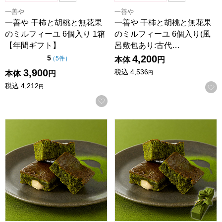
一善や
一善や
一善や 干柿と胡桃と無花果
一善や 干柿と胡桃と無花果
のミルフィーユ 6個入り 1箱
のミルフィーユ 6個入り(風
【年間ギフト】
呂敷包あり:古代…
4,200
点（5点満点中）
5
の評価
（
5件
）
本体
円
3,900
税込
4,536
本体
円
円
税込
4,212
円
お気に入りに登録する
一善や お濃茶ブラウニー 5個入り 1箱【年間ギフト】
一善や お濃茶ブラウニー 5個