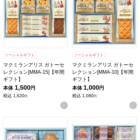
ソーシャルギフト
ソーシャルギフト
マクミランアリス ガトーセ
マクミランアリス ガトーセ
レクション[MMA-15]【年間
レクション[MMA-10]【年間
ギフト】
ギフト】
1,500
1,000
本体
円
本体
円
税込
1,620
税込
1,080
円
円
お気に入りに登録する
ピーターラビット コーヒー＆スイーツギフト[PRG-5]【年間
ピーターラビット コーヒー＆ス