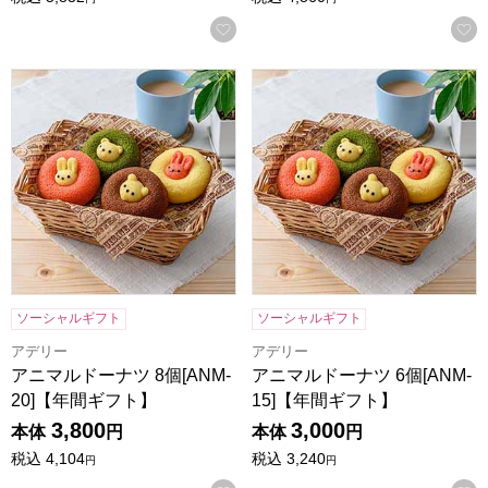
お気に入りに登録する
アニマルドーナツ 8個[ANM-20]【年間ギフト】
アニマルドーナツ 6個[ANM-
ソーシャルギフト
ソーシャルギフト
アデリー
アデリー
アニマルドーナツ 8個[ANM-
アニマルドーナツ 6個[ANM-
20]【年間ギフト】
15]【年間ギフト】
3,800
3,000
本体
円
本体
円
税込
4,104
税込
3,240
円
円