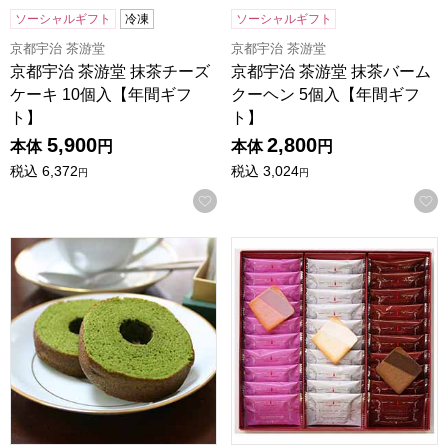
ソーシャルギフト
冷凍
ソーシャルギフト
京都宇治 茶游堂
京都宇治 茶游堂
京都宇治 茶游堂 抹茶チーズ
京都宇治 茶游堂 抹茶バーム
ケーキ 10個入【年間ギフ
クーヘン 5個入【年間ギフ
ト】
ト】
5,900
2,800
本体
円
本体
円
税込
6,372
税込
3,024
円
円
お気に入りに登録する
京都宇治 茶游堂 抹茶バームクーヘン 10個入【年間ギフト】
神戸スイーツポート ラングドシャ