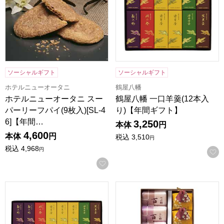
ソーシャルギフト
ソーシャルギフト
ホテルニューオータニ
鶴屋八幡
ホテルニューオータニ スー
鶴屋八幡 一口羊羹(12本入
パーリーフパイ(9枚入)[SL-4
り)【年間ギフト】
6]【年間…
3,250
本体
円
4,600
本体
円
税込
3,510
円
税込
4,968
円
お気に入りに登録する
鶴屋八幡 一口羊羹(16本入り)【年間ギフト】
鶴屋八幡 和菓子詰合せ(百楽(粒