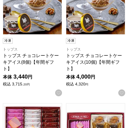
冷凍
冷凍
トップス
トップス
トップス チョコレートケー
トップス チョコレートケー
キアイス(8個)【年間ギフ
キアイス(10個)【年間ギフ
ト】
ト】
3,440
4,000
本体
円
本体
円
税込
3,715.
税込
4,320
20
円
円
お気に入りに登録する
神戸スイーツポート ラングドシャKOBE[MR-30]【年間ギフ
神戸スイーツポート 詰合せギフ