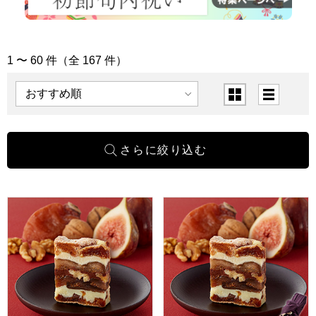
1 〜 60 件（全 167 件）
「お菓子・グルメ」の商品一覧
表示順
表示切替
一善や 干柿と胡桃と無花果のミルフィーユ 6個入り 1箱【年
一善や 干柿と胡桃と無花果のミ