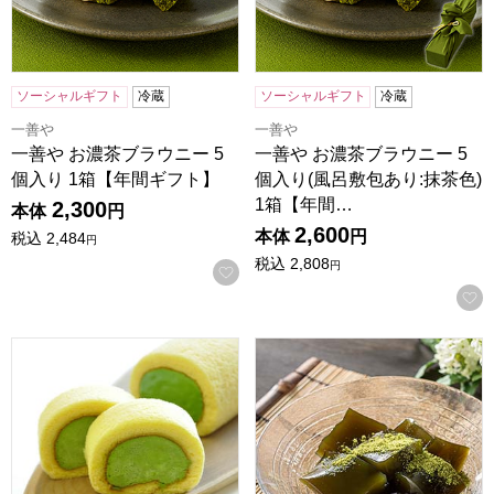
ソーシャルギフト
冷蔵
ソーシャルギフト
冷蔵
一善や
一善や
一善や お濃茶ブラウニー 5
一善や お濃茶ブラウニー 5
個入り 1箱【年間ギフト】
個入り(風呂敷包あり:抹茶色)
1箱【年間…
2,300
本体
円
2,600
本体
円
税込
2,484
円
税込
2,808
円
お気に入りに登録する
京都宇治 茶游堂 濃茶ロールケーキ【年間ギフト】
京都宇治 茶游堂 茶彩菓「わ