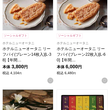
ソーシャルギフト
ソーシャルギフト
ホテルニューオータニ
ホテルニューオータニ
ホテルニューオータニ リー
ホテルニューオータニ リー
フパイ(プレーン14枚入)[L-3
フパイ(プレーン22枚入)[L-6
8]【年間…
0]【年間…
3,800
6,000
本体
円
本体
円
税込
4,104
税込
6,480
円
円
お気に入りに登録する
ホテルニューオータニ スーパーリーフパイ(9枚入)[SL-46]
鶴屋八幡 一口羊羹(12本入り