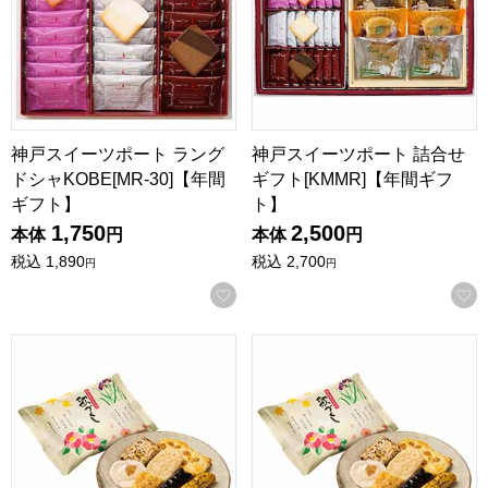
神戸スイーツポート ラング
神戸スイーツポート 詰合せ
ドシャKOBE[MR-30]【年間
ギフト[KMMR]【年間ギフ
ギフト】
ト】
1,750
2,500
本体
円
本体
円
税込
1,890
税込
2,700
円
円
お気に入りに登録する
富山柿山 歌づくし(18g×34袋)[AUB6]【年間ギフト】
富山柿山 歌づくし(18g×20袋)