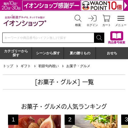
全国の厳選グルメを、ネットでお届け イオンショップ
検索
ログイン
カート
メニュー
検索キーワードまたは商品番号を入力してください
商品番号検索
カテゴリーから
シーンから探す
夏の贈りもの
おせち
探す
トップ
ギフト
初節句内祝い
お菓子・グルメ
[お菓子・グルメ] 一覧
お菓子・グルメの人気ランキング
一善や 干柿と胡桃と無花果のミルフィーユ 6個入り 1箱
京都宇治 茶游堂 京・宇治どら
京
1
2
3
位
位
位