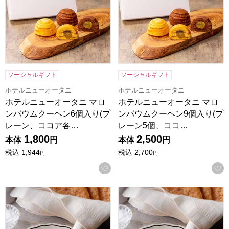
ソーシャルギフト
ソーシャルギフト
ホテルニューオータニ
ホテルニューオータニ
ホテルニューオータニ マロ
ホテルニューオータニ マロ
ンバウムクーヘン6個入り(プ
ンバウムクーヘン9個入り(プ
レーン、ココア各…
レーン5個、ココ…
1,800
2,500
本体
円
本体
円
税込
1,944
税込
2,700
円
円
お気に入りに登録する
ホテルニューオータニ リーフパイ(プレーン5枚入)[L-18]【
ホテルニューオータニ リーフパイ