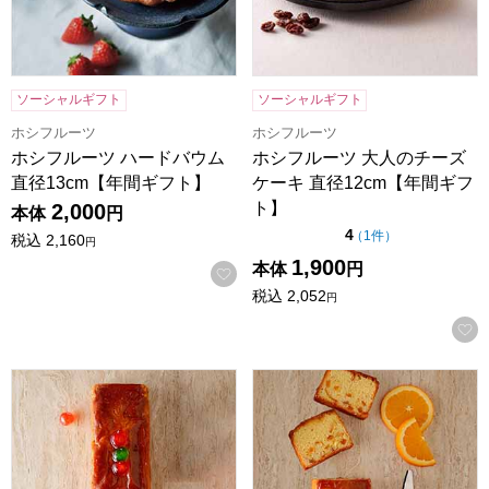
ソーシャルギフト
ソーシャルギフト
ホシフルーツ
ホシフルーツ
ホシフルーツ ハードバウム
ホシフルーツ 大人のチーズ
直径13cm【年間ギフト】
ケーキ 直径12cm【年間ギフ
ト】
2,000
本体
円
点（5点満点中）
4
の評価
（
1件
）
税込
2,160
円
1,900
本体
円
お気に入りに登録する
税込
2,052
円
ホテルニューオータニ フルーツケーキ(1本)[F-17]【年間ギフ
ホテルニューオータニ オレンジケ