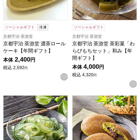
ソーシャルギフト
冷凍
ソーシャルギフト
京都宇治 茶游堂
京都宇治 茶游堂
京都宇治 茶游堂 濃茶ロール
京都宇治 茶游堂 茶彩菓「わ
ケーキ【年間ギフト】
らびもちセット」和み【年
間ギフト】
2,400
本体
円
4,000
本体
円
税込
2,592
円
税込
4,320
円
お気に入りに登録する
京都宇治 茶游堂 京くずきりギフトセット「茶彩菓(涼み)」
京都宇治 茶游堂 京・宇治どら