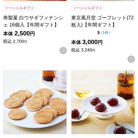
ソーシャルギフト
ソーシャルギフト
寿製菓 白ウサギフィナンシ
東京風月堂 ゴーフレット(72
ェ 16個入【年間ギフト】
枚入)【年間ギフト】
2,500
点（5点満点中）
5
の評価
（
1件
）
本体
円
3,000
税込
2,700
本体
円
円
税込
3,240
お気に入りに登録する
円
東京風月堂 ゴーフレット(48枚入)【年間ギフト】
東京風月堂 マロングラッセ(8個