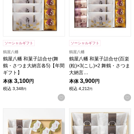
ソーシャルギフト
ソーシャルギフト
鶴屋八幡
鶴屋八幡
鶴屋八幡 和菓子詰合せ(舞
鶴屋八幡 和菓子詰合せ(百楽
鶴・さつま大納言各5)【年間
(粒)×3(こし)×2 舞鶴・さつま
ギフト】
大納言…
3,100
3,900
本体
円
本体
円
税込
3,348
税込
4,212
円
円
お気に入りに登録する
甘美 ふっくらどら焼きと甘美菓子の詰合せ 13個【AMA-03
甘美 ふっくらどら焼きと甘美菓子