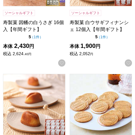
ソーシャルギフト
ソーシャルギフト
寿製菓 因幡の白うさぎ 16個
寿製菓 白ウサギフィナンシ
入【年間ギフト】
ェ 12個入【年間ギフト】
点（5点満点中）
点（5点満点中）
5
5
の評価
の評価
（
1件
）
（
1件
）
2,430
1,900
本体
円
本体
円
税込
2,624.
税込
2,052
40
円
円
お気に入りに登録する
寿製菓 白ウサギフィナンシェ 16個入【年間ギフト】
東京風月堂 ゴーフレット(72