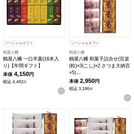
ソーシャルギフト
ソーシャルギフト
鶴屋八幡
鶴屋八幡
鶴屋八幡 一口羊羹(16本入
鶴屋八幡 和菓子詰合せ(百楽
り)【年間ギフト】
(粒)×3(こし)×2 さつま大納言
×5)…
4,150
本体
円
2,950
本体
円
税込
4,482
円
税込
3,186
円
お気に入りに登録する
鶴屋八幡 和菓子詰合せ(舞鶴・さつま大納言各5)【年間ギフ
鶴屋八幡 和菓子詰合せ(百楽(粒