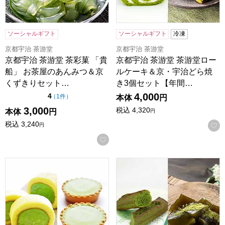
ソーシャルギフト
ソーシャルギフト
冷凍
京都宇治 茶游堂
京都宇治 茶游堂
京都宇治 茶游堂 茶彩菓 「貴
京都宇治 茶游堂 茶游堂ロー
船」 お茶屋のあんみつ＆京
ルケーキ＆京・宇治どら焼
くずきりセット…
き3個セット【年間…
4,000
点（5点満点中）
4
の評価
（
1件
）
本体
円
3,000
税込
4,320
本体
円
円
税込
3,240
円
お気に入りに登録する
京都宇治 茶游堂 濃茶ロールケーキ＆抹茶チーズケーキ4個
京都宇治 茶游堂 宇治抹茶ス