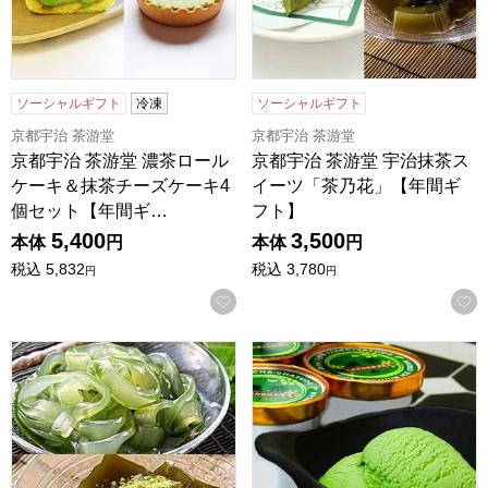
ソーシャルギフト
冷凍
ソーシャルギフト
京都宇治 茶游堂
京都宇治 茶游堂
京都宇治 茶游堂 濃茶ロール
京都宇治 茶游堂 宇治抹茶ス
ケーキ＆抹茶チーズケーキ4
イーツ「茶乃花」【年間ギ
個セット【年間ギ…
フト】
5,400
3,500
本体
円
本体
円
税込
5,832
税込
3,780
円
円
お気に入りに登録する
京都宇治 茶游堂 茶彩菓「寛ぎ」【年間ギフト】
京都宇治 茶游堂 宇治抹茶プ