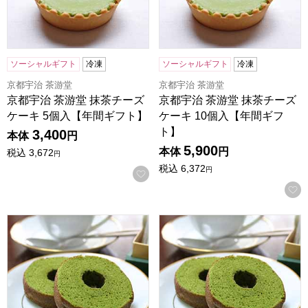
ソーシャルギフト
冷凍
ソーシャルギフト
冷凍
京都宇治 茶游堂
京都宇治 茶游堂
京都宇治 茶游堂 抹茶チーズ
京都宇治 茶游堂 抹茶チーズ
ケーキ 5個入【年間ギフト】
ケーキ 10個入【年間ギフ
ト】
3,400
本体
円
5,900
本体
円
税込
3,672
円
税込
6,372
円
お気に入りに登録する
京都宇治 茶游堂 抹茶バームクーヘン 5個入【年間ギフト】
京都宇治 茶游堂 抹茶バームク