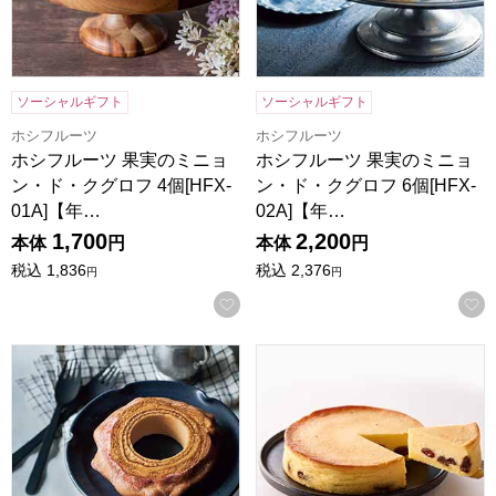
ソーシャルギフト
ソーシャルギフト
ホシフルーツ
ホシフルーツ
ホシフルーツ 果実のミニョ
ホシフルーツ 果実のミニョ
ン・ド・クグロフ 4個[HFX-
ン・ド・クグロフ 6個[HFX-
01A]【年…
02A]【年…
1,700
2,200
本体
円
本体
円
税込
1,836
税込
2,376
円
円
お気に入りに登録する
ホシフルーツ ハードバウム 直径13cm【年間ギフト】
ホシフルーツ 大人のチーズケー