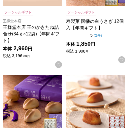
ソーシャルギフト
ソーシャルギフト
王様堂本店
寿製菓 因幡の白うさぎ 12個
王様堂本店 王のかきたね詰
入【年間ギフト】
合せ(34ｇ×12袋)【年間ギフ
点（5点満点中）
5
の評価
（
2件
）
ト】
1,850
本体
円
2,960
本体
円
税込
1,998
円
税込
3,196.
80
円
お気に入りに登録する
寿製菓 因幡の白うさぎ 16個入【年間ギフト】
寿製菓 白ウサギフィナンシェ 