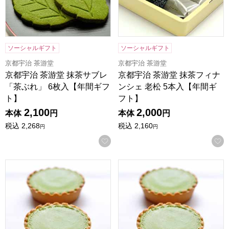
ソーシャルギフト
ソーシャルギフト
京都宇治 茶游堂
京都宇治 茶游堂
京都宇治 茶游堂 抹茶サブレ
京都宇治 茶游堂 抹茶フィナ
「茶ぶれ」 6枚入【年間ギフ
ンシェ 老松 5本入【年間ギ
ト】
フト】
2,100
2,000
本体
円
本体
円
税込
2,268
税込
2,160
円
円
お気に入りに登録する
京都宇治 茶游堂 抹茶チーズケーキ 5個入【年間ギフト】
京都宇治 茶游堂 抹茶チーズケ