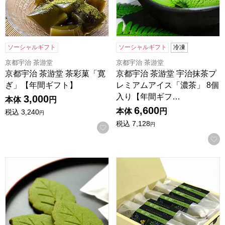
ソーシャルギフト
ソーシャルギフト
冷凍
京都宇治 茶游堂
京都宇治 茶游堂
京都宇治 茶游堂 茶彩菓「寛
京都宇治 茶游堂 宇治抹茶プ
ぎ」【年間ギフト】
レミアムアイス「濃茶」 8個
入り【年間ギフ…
3,000
本体
円
6,600
本体
円
税込
3,240
円
税込
7,128
円
お気に入りに登録する
京都宇治 茶游堂 抹茶サブレ「茶ぶれ」 6枚入【年間ギフト】
京都宇治 茶游堂 抹茶フィナン