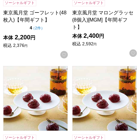
ソーシャルギフト
ソーシャルギフト
東京風月堂 ゴーフレット(48
東京風月堂 マロングラッセ
枚入)【年間ギフト】
(8個入)[MGM]【年間ギフ
ト】
点（5点満点中）
4
の評価
（
2件
）
2,400
本体
円
2,200
本体
円
税込
2,592
円
税込
2,376
円
お気に入りに登録する
東京風月堂 マロングラッセ(12個入)[MGL]【年間ギフト】
東京風月堂 マロングラッセ(20
ソーシャルギフト
ソーシャルギフト