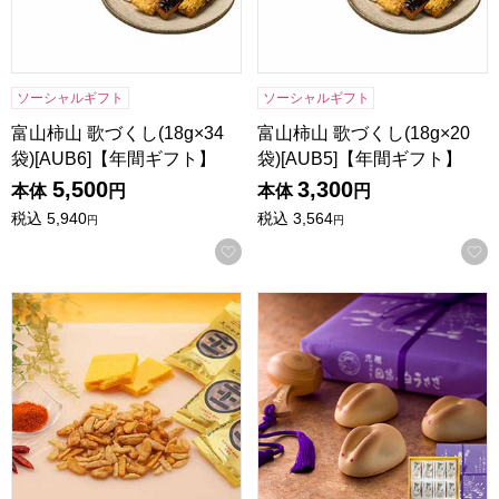
ソーシャルギフト
ソーシャルギフト
富山柿山 歌づくし(18g×34
富山柿山 歌づくし(18g×20
袋)[AUB6]【年間ギフト】
袋)[AUB5]【年間ギフト】
5,500
3,300
本体
円
本体
円
税込
5,940
税込
3,564
円
円
お気に入りに登録する
王様堂本店 王のかきたね詰合せ(34ｇ×12袋)【年間ギフト】
寿製菓 因幡の白うさぎ 12個