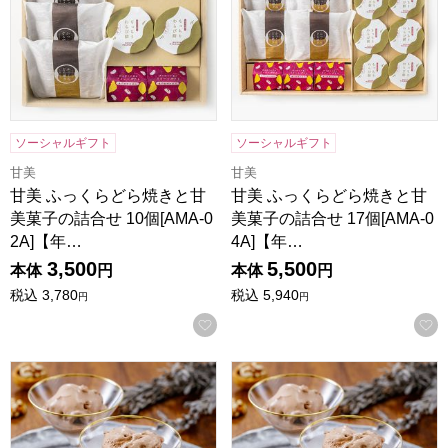
ソーシャルギフト
ソーシャルギフト
甘美
甘美
甘美 ふっくらどら焼きと甘
甘美 ふっくらどら焼きと甘
美菓子の詰合せ 10個[AMA-0
美菓子の詰合せ 17個[AMA-0
2A]【年…
4A]【年…
3,500
5,500
本体
円
本体
円
税込
3,780
税込
5,940
円
円
お気に入りに登録する
トップス チョコレートケーキアイス(8個)【年間ギフト】
トップス チョコレートケーキア