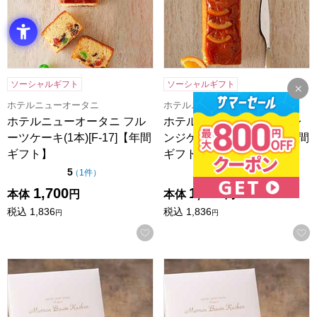
ソーシャルギフト
ソーシャルギフト
ホテルニューオータニ
ホテルニューオータニ
ホテルニューオータニ フル
ホテルニューオータニ オレ
ーツケーキ(1本)[F-17]【年間
ンジケーキ(1本)[O-17]【年間
ギフト】
ギフト】
点（5点満点中）
点（5点満点中）
5
5
の評価
の評価
（
1件
）
（
2件
）
1,700
1,700
本体
円
本体
円
税込
1,836
税込
1,836
円
円
お気に入りに登録する
ホテルニューオータニ マロンバウムクーヘン6個入り(プレーン、
ホテルニューオータニ マロンバ