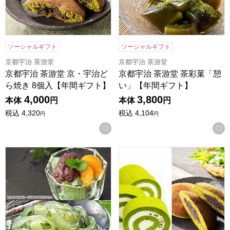
ソーシャルギフト
ソーシャルギフト
京都宇治 茶游堂
京都宇治 茶游堂
京都宇治 茶游堂 京・宇治ど
京都宇治 茶游堂 茶彩菓「憩
ら焼き 8個入【年間ギフト】
い」【年間ギフト】
4,000
3,800
本体
円
本体
円
税込
4,320
税込
4,104
円
円
お気に入りに登録する
京都宇治 茶游堂 茶彩菓 「貴船」 お茶屋のあんみつ＆京く
京都宇治 茶游堂 茶游堂ロー