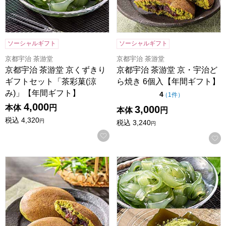
ソーシャルギフト
ソーシャルギフト
京都宇治 茶游堂
京都宇治 茶游堂
京都宇治 茶游堂 京くずきり
京都宇治 茶游堂 京・宇治ど
ギフトセット「茶彩菓(涼
ら焼き 6個入【年間ギフト】
み)」【年間ギフト】
点（5点満点中）
4
の評価
（
1件
）
4,000
本体
円
3,000
本体
円
税込
4,320
円
税込
3,240
円
お気に入りに登録する
京都宇治 茶游堂 京・宇治どら焼き 8個入【年間ギフト】
京都宇治 茶游堂 茶彩菓「憩