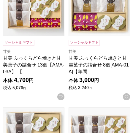
ソーシャルギフト
ソーシャルギフト
甘美
甘美
甘美 ふっくらどら焼きと甘
甘美 ふっくらどら焼きと甘
美菓子の詰合せ 13個【AMA-
美菓子の詰合せ 8個[AMA-01
03A】 【…
A]【年間…
4,700
3,000
本体
円
本体
円
税込
5,076
税込
3,240
円
円
お気に入りに登録する
甘美 ふっくらどら焼きと甘美菓子の詰合せ 10個[AMA-02A
甘美 ふっくらどら焼きと甘美菓子