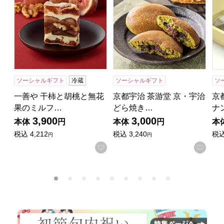
ソーシャルギフト
冷蔵
ソーシャルギフト
ソ
一善や 干柿と胡桃と無花
京都宇治 茶游堂 京・宇治
京
果のミルフ…
どら焼き…
ナ
3,900
3,000
本体
円
本体
円
本
税込
4,212
税込
3,240
税
円
円
お気に入りに登録する
お気