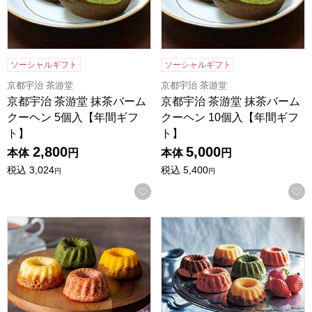
ソーシャルギフト
ソーシャルギフト
京都宇治 茶游堂
京都宇治 茶游堂
京都宇治 茶游堂 抹茶バーム
京都宇治 茶游堂 抹茶バーム
クーヘン 5個入【年間ギフ
クーヘン 10個入【年間ギフ
ト】
ト】
2,800
5,000
本体
円
本体
円
税込
3,024
税込
5,400
円
円
お気に入りに登録する
ホシフルーツ 果実のミニョン・ド・クグロフ 4個[HFX-01A
ホシフルーツ 果実のミニョン・ド