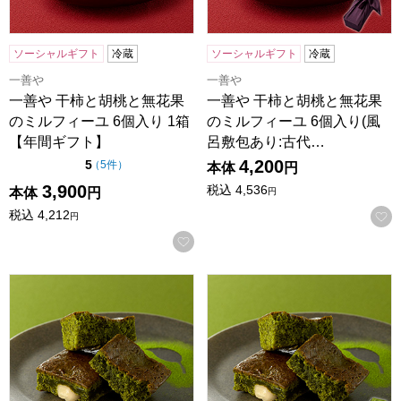
ソーシャルギフト
冷蔵
ソーシャルギフト
冷蔵
一善や
一善や
一善や 干柿と胡桃と無花果
一善や 干柿と胡桃と無花果
のミルフィーユ 6個入り 1箱
のミルフィーユ 6個入り(風
【年間ギフト】
呂敷包あり:古代…
4,200
点（5点満点中）
5
の評価
（
5件
）
本体
円
3,900
税込
4,536
本体
円
円
税込
4,212
円
お気に入りに登録する
一善や お濃茶ブラウニー 5個入り 1箱【年間ギフト】
一善や お濃茶ブラウニー 5個