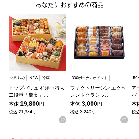
あなたにおすすめの商品
トップバリュ 和洋中特大二段重「饗宴」(きょうえん)【4
ファクトリーシン エクセレントク
ア
送料込み
NEW
冷蔵
330ボーナスポイント
5
トップバリュ 和洋中特大
ファクトリーシン エクセ
ア
二段重「饗宴」…
レントクラシッ…
パ
19,800
3,000
本体
円
本体
円
本
税込
21,384
税込
3,240
税
円
円
お気に入りに登録する
お気