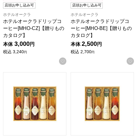
店頭お申し込み可
店頭お申し込み可
ホテルオークラ
ホテルオークラ
ホテルオークラドリップコ
ホテルオークラドリップコ
ーヒー[MHO-CZ]【贈りもの
ーヒー[MHO-BE]【贈りもの
カタログ】
カタログ】
3,000
2,500
本体
円
本体
円
税込
3,240
税込
2,700
円
円
お気に入りに登録する
飛騨高山ファクトリー 〜食菜味〜すこやかドレッシングギフト[
飛騨高山ファクトリー 〜食菜味