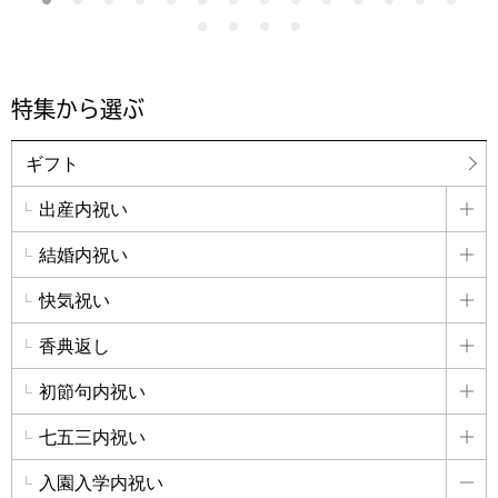
特集から選ぶ
ギフト
出産内祝い
詳
結婚内祝い
詳
快気祝い
詳
香典返し
詳
初節句内祝い
詳
七五三内祝い
詳
入園入学内祝い
詳