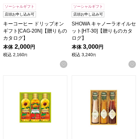
ソーシャルギフト
ソーシャルギフト
店頭お申し込み可
店頭お申し込み可
キーコーヒー ドリップオン
SHOWA キャノーラオイルセ
ギフト[CAG-20N]【贈りもの
ット[HT-30]【贈りものカタ
カタログ】
ログ】
2,000
3,000
本体
円
本体
円
税込
2,160
税込
3,240
円
円
お気に入りに登録する
SHOWA バラエティオイルセット[BPO-20]【贈りものカタロ
飛騨高山ファクトリー〜食菜味