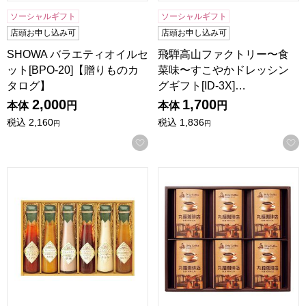
ソーシャルギフト
ソーシャルギフト
店頭お申し込み可
店頭お申し込み可
SHOWA バラエティオイルセ
飛騨高山ファクトリー〜食
ット[BPO-20]【贈りものカ
菜味〜すこやかドレッシン
タログ】
グギフト[ID-3X]…
2,000
1,700
本体
円
本体
円
税込
2,160
税込
1,836
円
円
お気に入りに登録する
飛騨高山ファクトリー〜食菜味〜すこやかドレッシングギフト[I
丸福珈琲店 伝承香味ブレンド詰合