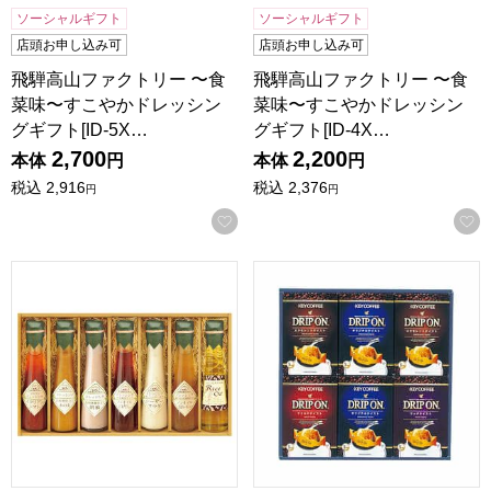
ソーシャルギフト
ソーシャルギフト
店頭お申し込み可
店頭お申し込み可
飛騨高山ファクトリー 〜食
飛騨高山ファクトリー 〜食
菜味〜すこやかドレッシン
菜味〜すこやかドレッシン
グギフト[ID-5X…
グギフト[ID-4X…
2,700
2,200
本体
円
本体
円
税込
2,916
税込
2,376
円
円
お気に入りに登録する
飛騨高山ファクトリー 〜食菜味〜すこやかドレッシングギフト[
キーコーヒー ドリップオンギフ