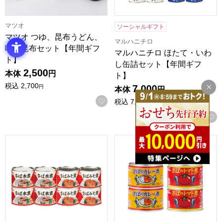
マツオ
ソーシャルギフト
マツオ つゆ、昆布うどん、
マルハニチロ
味付昆布セット【年間ギフ
マルハニチロ ほたて・いわ
ト】
し缶詰セット【年間ギフ
2,500
本体
円
ト】
税込
2,700
7,000
円
本体
円
お気に入りに登録する
税込
7,560
円
マルハニチロ さばの缶詰2種8個セット【年間ギフト】
マルハニチロ さば缶詰2種4