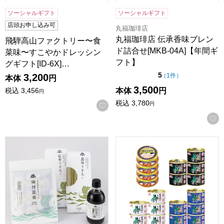
ソーシャルギフト
ソーシャルギフト
店頭お申し込み可
丸福珈琲店
丸福珈琲店 伝承香味ブレン
飛騨高山ファクトリー〜食
ド詰合せ[MKB-04A]【年間ギ
菜味〜すこやかドレッシン
フト】
グギフト[ID-6X]…
点（5点満点中）
5
の評価
（
1件
）
3,200
本体
円
3,500
税込
3,456
本体
円
円
税込
3,780
お気に入りに登録する
円
マツオ つゆ、昆布うどん、味付昆布セット【年間ギフト】
マルハニチロ ほたて・いわし