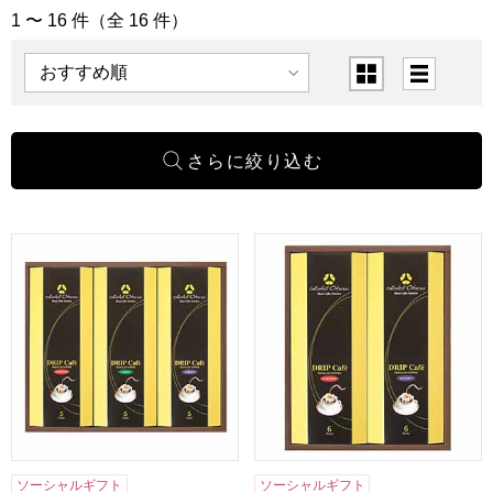
1 〜 16 件（全 16 件）
「グルメ」の商品一覧
表示順
表示切替
ホテルオークラドリップコーヒー[MHO-CZ]【贈りものカタ
ホテルオークラドリップコーヒー
ソーシャルギフト
ソーシャルギフト