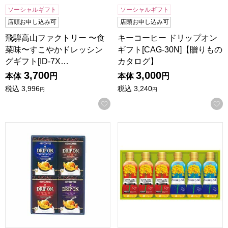
ソーシャルギフト
ソーシャルギフト
店頭お申し込み可
店頭お申し込み可
飛騨高山ファクトリー 〜食
キーコーヒー ドリップオン
菜味〜すこやかドレッシン
ギフト[CAG-30N]【贈りもの
グギフト[ID-7X…
カタログ】
3,700
3,000
本体
円
本体
円
税込
3,996
税込
3,240
円
円
お気に入りに登録する
キーコーヒー ドリップオンギフト[CAG-20N]【贈りものカ
SHOWA キャノーラオイルセッ