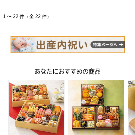
1 〜 22 件（全 22 件）
あなたにおすすめの商品
トップバリュ 和洋中特大二段重「饗宴」(きょうえん)【4
トップバリュ 和風三段重「慶」
富山