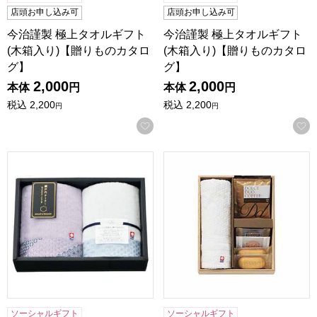
店頭お申し込み可
店頭お申し込み可
今治謹製 極上タオルギフト
今治謹製 極上タオルギフト
(木箱入り)【贈りものカタロ
(木箱入り)【贈りものカタロ
グ】
グ】
2,000
2,000
本体
円
本体
円
税込
2,200
税込
2,200
円
円
お気に入りに登録する
日繊商工 瀬戸内テーラー タオルギフト[TA-2504PU]【贈り
ココロ 今治タオル・スイーツセッ
ソーシャルギフト
ソーシャルギフト