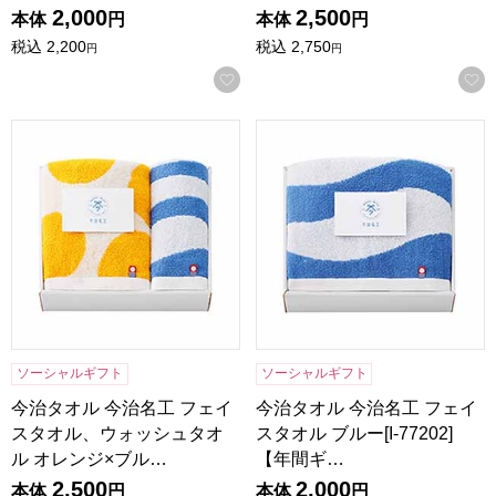
2,000
2,500
本体
円
本体
円
税込
2,200
税込
2,750
円
円
お気に入りに登録する
今治タオル 今治名工 フェイスタオル、ウォッシュタオル オレンジ
今治タオル 今治名工 フェイスタ
ソーシャルギフト
ソーシャルギフト
今治タオル 今治名工 フェイ
今治タオル 今治名工 フェイ
スタオル、ウォッシュタオ
スタオル ブルー[I-77202]
ル オレンジ×ブル…
【年間ギ…
2,500
2,000
本体
円
本体
円