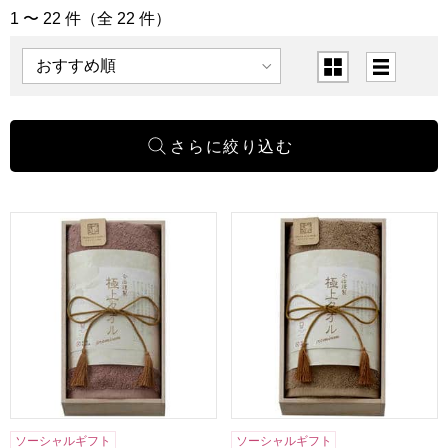
1 〜 22 件（全 22 件）
「タオル」の商品一覧
表示順
表示切替
今治謹製 極上タオルギフト(木箱入り)【贈りものカタログ】
今治謹製 極上タオルギフト(
ソーシャルギフト
ソーシャルギフト