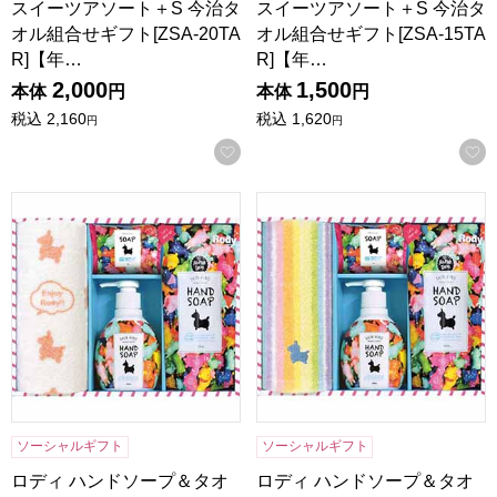
スイーツアソート＋S 今治タ
スイーツアソート＋S 今治タ
オル組合せギフト[ZSA-20TA
オル組合せギフト[ZSA-15TA
R]【年…
R]【年…
2,000
1,500
本体
円
本体
円
税込
2,160
税込
1,620
円
円
お気に入りに登録する
ロディ ハンドソープ＆タオルセット[R-20F2]【年間ギフト】
ロディ ハンドソープ＆タオルセッ
ソーシャルギフト
ソーシャルギフト
ロディ ハンドソープ＆タオ
ロディ ハンドソープ＆タオ