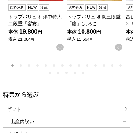
送料込み
NEW
冷蔵
送料込み
NEW
冷蔵
送
トップバリュ 和洋中特大
トップバリュ 和風三段重
富
二段重「饗宴」…
「慶」(よろこ…
3
19,800
10,800
本体
円
本体
円
本
税込
21,384
税込
11,664
税
円
円
お気に入りに登録する
お気
特集から選ぶ
ギフト
出産内祝い
詳