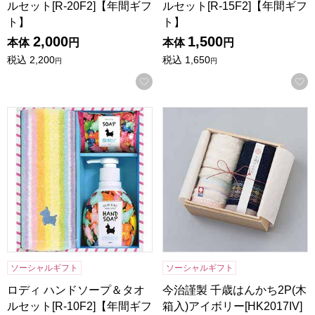
ルセット[R-20F2]【年間ギフ
ルセット[R-15F2]【年間ギフ
ト】
ト】
2,000
1,500
本体
円
本体
円
税込
2,200
税込
1,650
円
円
お気に入りに登録する
ロディ ハンドソープ＆タオルセット[R-10F2]【年間ギフト】
今治謹製 千歳はんかち2P(木箱
ソーシャルギフト
ソーシャルギフト
ロディ ハンドソープ＆タオ
今治謹製 千歳はんかち2P(木
ルセット[R-10F2]【年間ギフ
箱入)アイボリー[HK2017IV]