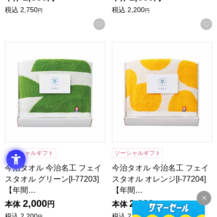
税込
2,750
税込
2,200
円
円
お気に入りに登録する
今治タオル 今治名工 フェイスタオル グリーン[I-77203]【
今治タオル 今治名工 フェイスタ
ソーシャルギフト
ソーシャルギフト
今治タオル 今治名工 フェイ
今治タオル 今治名工 フェイ
スタオル グリーン[I-77203]
スタオル オレンジ[I-77204]
【年間…
【年間…
2,000
2,000
本体
円
本体
円
税込
2,200
税込
2,200
円
円