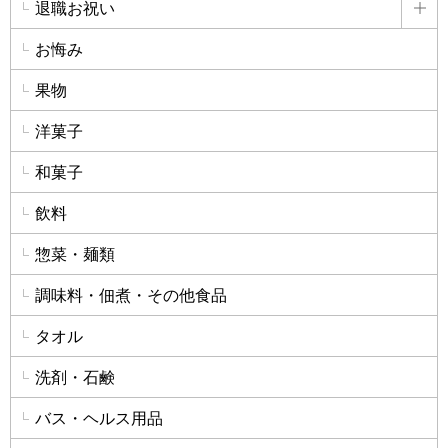
退職お祝い
詳
お悔み
果物
洋菓子
和菓子
飲料
惣菜・麺類
調味料・佃煮・その他食品
タオル
洗剤・石鹸
バス・ヘルス用品