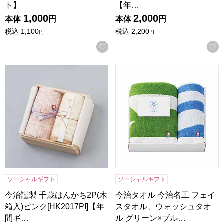
ト】
【年…
1,000
2,000
本体
円
本体
円
税込
1,100
税込
2,200
円
円
お気に入りに登録する
今治謹製 千歳はんかち2P(木箱入)ピンク[HK2017PI]【年間
今治タオル 今治名工 フェイスタ
ソーシャルギフト
ソーシャルギフト
今治謹製 千歳はんかち2P(木
今治タオル 今治名工 フェイ
箱入)ピンク[HK2017PI]【年
スタオル、ウォッシュタオ
間ギ…
ル グリーン×ブル…