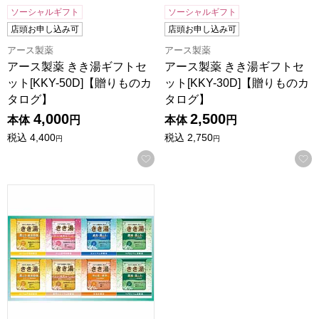
ソーシャルギフト
ソーシャルギフト
店頭お申し込み可
店頭お申し込み可
アース製薬
アース製薬
アース製薬 きき湯ギフトセ
アース製薬 きき湯ギフトセ
ット[KKY-50D]【贈りものカ
ット[KKY-30D]【贈りものカ
タログ】
タログ】
4,000
2,500
本体
円
本体
円
税込
4,400
税込
2,750
円
円
お気に入りに登録する
バスクリン きき湯セット [KKY-20D]【年間ギフト】