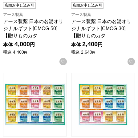
店頭お申し込み可
店頭お申し込み可
アース製薬
アース製薬
アース製薬 日本の名湯オリ
アース製薬 日本の名湯オリ
ジナルギフト[CMOG-50]
ジナルギフト[CMOG-30]
【贈りものカタ…
【贈りものカタ…
4,000
2,400
本体
円
本体
円
税込
4,400
税込
2,640
円
円
お気に入りに登録する
アース製薬 きき湯ギフトセット[KKY-50D]【贈りものカタロ
アース製薬 きき湯ギフトセット[