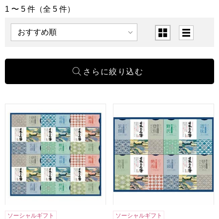
1 〜 5 件（全 5 件）
「バス・ヘルス用品」の商品一覧
表示順
表示切替
アース製薬 日本の名湯オリジナルギフト[CMOG-50]【贈り
アース製薬 日本の名湯オリジナ
ソーシャルギフト
ソーシャルギフト