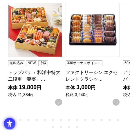
トップバリュ 和洋中特大二段重「饗宴」(きょうえん)【4
ファクトリーシン エクセレントク
ア
送料込み
NEW
冷蔵
330ボーナスポイント
5
トップバリュ 和洋中特大
ファクトリーシン エクセ
ア
二段重「饗宴」…
レントクラシッ…
パ
19,800
3,000
本体
円
本体
円
本
税込
21,384
税込
3,240
税
円
円
お気に入りに登録する
お気