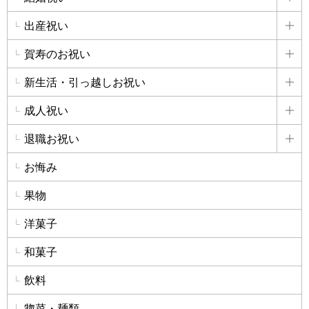
詳
出産祝い
詳
賀寿のお祝い
詳
新生活・引っ越しお祝い
詳
成人祝い
詳
退職お祝い
詳
お悔み
果物
洋菓子
和菓子
飲料
惣菜・麺類