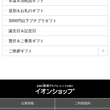
常温＆消耗品ギフト
送別＆お礼のギフト
3000円以下プチプラギフト
誕生日＆記念日
贅沢＆ご褒美ギフト
ご挨拶ギフト
詳
企業情報
ご利用規約