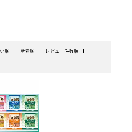
高い順
新着順
レビュー件数順
【贈りものカタログ】
き湯セット [KKY-20D]【年間ギフト】