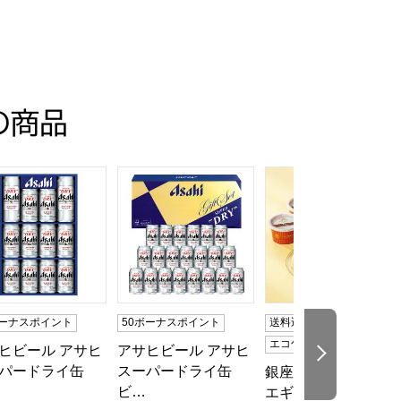
の商品
目】【イオンのおせち】
人前・35品目】【イオンのおせち】
トクラシック30【夏の贈りもの・お中元】[EX-C30]
ヒビール アサヒスーパードライ缶ビールセット【夏の贈りもの・お
アサヒビール アサヒスーパードライ缶ビールセ
銀座京橋 レ ロジェ 
ボーナスポイント
50ボーナスポイント
送料込み
冷凍
エコ包装
ヒビール アサヒ
アサヒビール アサヒ
次の商品
パードライ缶
スーパードライ缶
銀座京橋 レ ロジェ
ビ…
エギュスキロール…