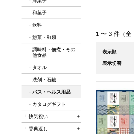
洋菓子
和菓子
飲料
「バス・ヘルス用
1 〜 3 件（全
惣菜・麺類
調味料・佃煮・その
表示順
他食品
表示切替
タオル
洗剤・石鹸
アース製薬 日本の
バス・ヘルス用品
カタログギフト
快気祝い
詳細を開く
香典返し
詳細を開く