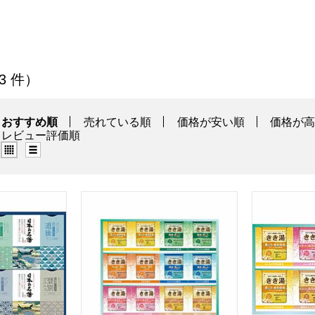
品」の商品一覧
 3 件）
おすすめ順
売れている順
価格が安い順
価格が
レビュー評価順
グリッド表示（タイル表示）
リスト表示
名湯オリジナルギフト[CMOG-30]【贈りものカタログ】
アース製薬 きき湯ギフトセット[KKY-30D]
バスクリン き