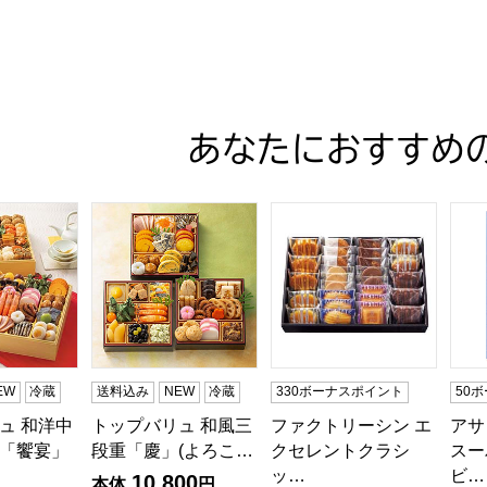
あなたにおすすめ
ュ 和洋中特大二段重「饗宴」(きょうえん)【4〜5人前・77品
トップバリュ 和風三段重「慶」(よろこび)【3〜4
ファクトリーシン エクセレン
アサ
EW
冷蔵
送料込み
NEW
冷蔵
330ボーナスポイント
50
ュ 和洋中
トップバリュ 和風三
ファクトリーシン エ
アサ
「饗宴」
段重「慶」(よろこ…
クセレントクラシ
スー
ッ…
ビ…
10,800
本体
円