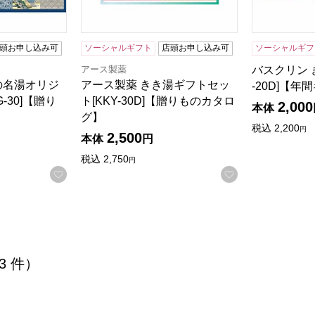
頭お申し込み可
ソーシャルギフト
店頭お申し込み可
ソーシャルギフ
アース製薬
バスクリン 
の名湯オリジ
アース製薬 きき湯ギフトセッ
-20D]【年
-30]【贈り
ト[KKY-30D]【贈りものカタロ
2,000
本体
グ】
税込
2,200
円
2,500
本体
円
税込
2,750
円
お気に入りに登録する
お気に入りに登
 3 件）