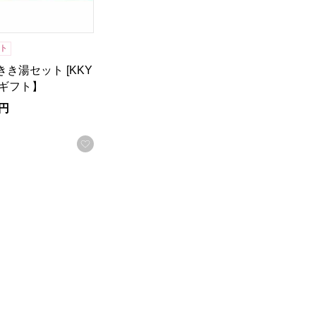
ト
きき湯セット [KKY
間ギフト】
円
お気に入りに登録する
録する