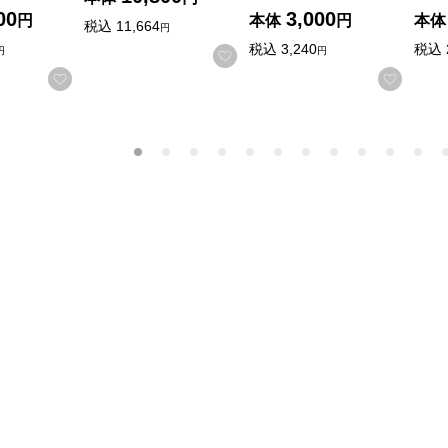
00
3,000
円
本体
円
本体
税込
11,664
円
税込
3,240
税込
円
円
お気に入りに登録する
お気に入りに登録する
お気に