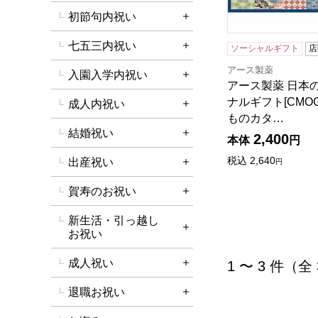
初節句内祝い
詳細を開く
七五三内祝い
ソーシャルギフト
店
詳細を開く
アース製薬
入園入学内祝い
詳細を開く
アース製薬 日本
ナルギフト[CMOG
成人内祝い
詳細を開く
ものカタ…
結婚祝い
2,400
詳細を開く
本体
円
税込
2,640
出産祝い
円
詳細を開く
賀寿のお祝い
詳細を開く
新生活・引っ越し
詳細を開く
お祝い
成人祝い
1 〜 3 件（全
詳細を開く
退職お祝い
詳細を開く