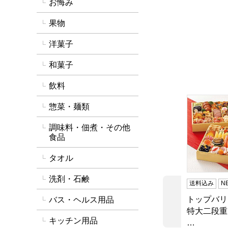
お悔み
果物
洋菓子
和菓子
飲料
トップバリ
惣菜・麺類
調味料・佃煮・その他
食品
タオル
洗剤・石鹸
送料込み
N
トップバリ
バス・ヘルス用品
前の商品
特大二段重
キッチン用品
…