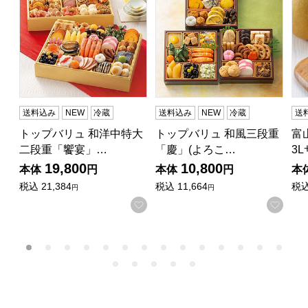
送料込み
NEW
冷蔵
送料込み
NEW
冷蔵
送
トップバリュ 和洋中特大
トップバリュ 和風三段重
富
二段重「饗宴」…
「慶」(よろこ…
3
19,800
10,800
本体
円
本体
円
本
税込
21,384
税込
11,664
税
円
円
お気に入りに登録する
お気