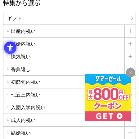
特集から選ぶ
ギフト
出産内祝い
詳
結婚内祝い
詳
快気祝い
詳
香典返し
詳
初節句内祝い
詳
七五三内祝い
詳
入園入学内祝い
詳
成人内祝い
詳
結婚祝い
詳