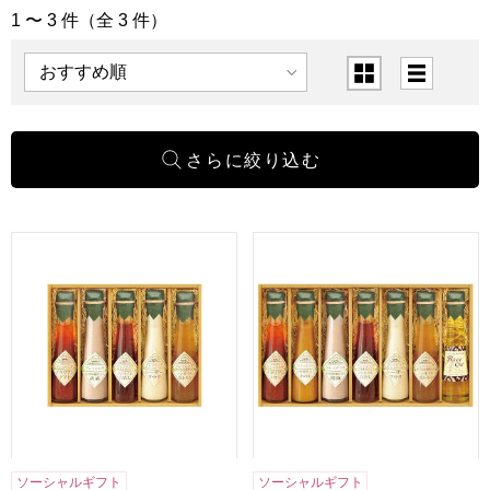
1 〜 3 件（全 3 件）
「調味料・佃煮・その他食品」の商品一覧
表示順
表示切替
飛騨高山ファクトリー 〜食菜味〜すこやかドレッシングギフト[
飛騨高山ファクトリー 〜食菜味
ソーシャルギフト
ソーシャルギフト