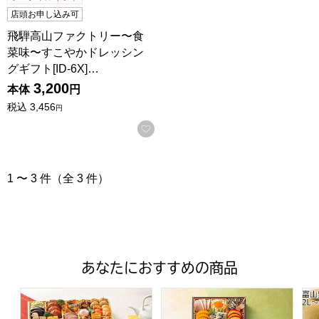
店頭お申し込み可
飛騨高山ファクトリー〜食
菜味〜すこやかドレッシン
グギフト[ID-6X]…
3,200
本体
円
税込
3,456
円
お気に入りに登録する
1 〜 3 件（全 3 件）
あなたにおすすめの商品
トップバリュ 和洋中特大二段重「饗宴」(きょうえん)【4
トップバリュ 和風三段重「慶」
富山