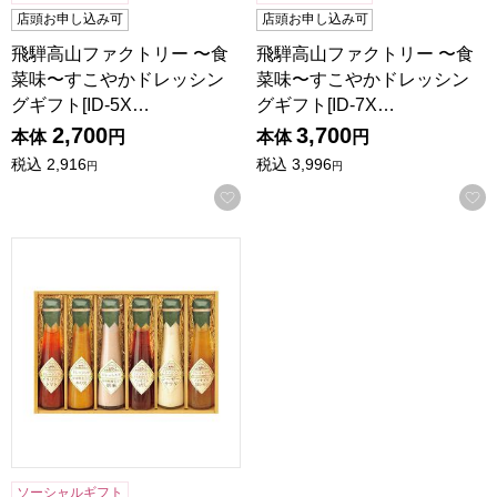
店頭お申し込み可
店頭お申し込み可
飛騨高山ファクトリー 〜食
飛騨高山ファクトリー 〜食
菜味〜すこやかドレッシン
菜味〜すこやかドレッシン
グギフト[ID-5X…
グギフト[ID-7X…
2,700
3,700
本体
円
本体
円
税込
2,916
税込
3,996
円
円
お気に入りに登録する
飛騨高山ファクトリー〜食菜味〜すこやかドレッシングギフト[I
ソーシャルギフト