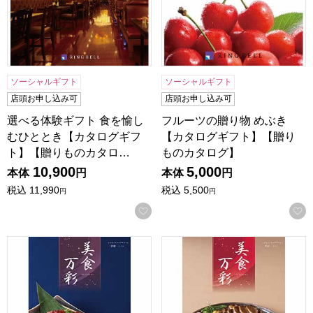
ソーシャルギフト
ソーシャルギフト
店頭お申し込み可
店頭お申し込み可
選べる体験ギフト 食を愉し
フルーツの贈り物 めぶき
むひととき【カタログギフ
【カタログギフト】【贈り
ト】【贈りものカタロ…
ものカタログ】
10,900
5,000
本体
円
本体
円
税込
11,990
税込
5,500
円
円
お気に入りに登録する
美食万彩 紫紺(しこん)【カタログギフト】【贈りものカタロ
美食万彩 真紅(しんく)【カ