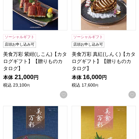
ソーシャルギフト
ソーシャルギフト
店頭お申し込み可
店頭お申し込み可
美食万彩 紫紺(しこん)【カタ
美食万彩 真紅(しんく)【カタ
ログギフト】【贈りものカ
ログギフト】【贈りものカ
タログ】
タログ】
21,000
16,000
本体
円
本体
円
税込
23,100
税込
17,600
円
円
お気に入りに登録する
美食万彩 黄金(こがね)【カタログギフト】【贈りものカタロ
美食万彩 薄紅(うすべに)【