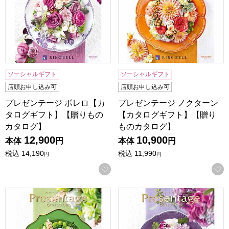
ソーシャルギフト
ソーシャルギフト
店頭お申し込み可
店頭お申し込み可
プレゼンテージ ボレロ【カ
プレゼンテージ ノクターン
タログギフト】【贈りもの
【カタログギフト】【贈り
カタログ】
ものカタログ】
12,900
10,900
本体
円
本体
円
税込
14,190
税込
11,990
円
円
お気に入りに登録する
プレゼンテージ シンフォニー【カタログギフト】【贈りもの
プレゼンテージ ビオラ【カ