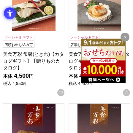
ソーシャルギフト
ソーシャルギフト
店頭お申し込み可
店頭お申し込み可
美食万彩 常磐(ときわ)【カタ
美食万彩 鶯(うぐいす)【カタ
ログギフト】【贈りものカ
ログギフト】【贈りものカ
タログ】
タログ】
4,500
4,000
本体
円
本体
円
税込
4,950
税込
4,400
円
円
お気に入りに登録する
美食万彩 深緋(こきあけ)【カタログギフト】【贈りものカタ
美食万彩 榛摺(はりずり)【