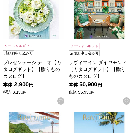
ソーシャルギフト
ソーシャルギフト
店頭お申し込み可
店頭お申し込み可
プレゼンテージ デュオ【カ
ラヴィマイン ダイヤモンド
タログギフト】【贈りもの
【カタログギフト】【贈り
カタログ】
ものカタログ】
2,900
50,900
本体
円
本体
円
税込
3,190
税込
55,990
円
円
お気に入りに登録する
ラヴィマイン ルビー【カタログギフト】【贈りものカタログ
ラヴィマイン パール【カタロ