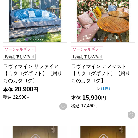
ソーシャルギフト
ソーシャルギフト
店頭お申し込み可
店頭お申し込み可
ラヴィマイン サファイア
ラヴィマイン アメジスト
【カタログギフト】【贈り
【カタログギフト】【贈り
ものカタログ】
ものカタログ】
20,900
点（5点満点中）
5
の評価
（
1件
）
本体
円
15,900
税込
22,990
本体
円
円
税込
17,490
お気に入りに登録する
円
日本の贈り物 卯の花(うのはな)【カタログギフト】【贈りも
日本の贈り物 金色(こんじき