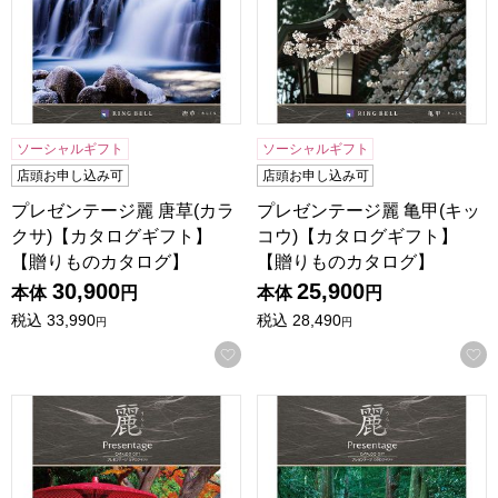
ソーシャルギフト
ソーシャルギフト
店頭お申し込み可
店頭お申し込み可
プレゼンテージ麗 唐草(カラ
プレゼンテージ麗 亀甲(キッ
クサ)【カタログギフト】
コウ)【カタログギフト】
【贈りものカタログ】
【贈りものカタログ】
30,900
25,900
本体
円
本体
円
税込
33,990
税込
28,490
円
円
お気に入りに登録する
プレゼンテージ麗 千鳥(チドリ)【カタログギフト】【贈りも
プレゼンテージ麗 網代(アジ