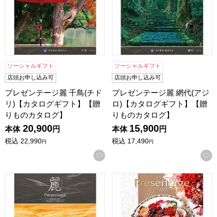
ソーシャルギフト
ソーシャルギフト
店頭お申し込み可
店頭お申し込み可
プレゼンテージ麗 千鳥(チド
プレゼンテージ麗 網代(アジ
リ)【カタログギフト】【贈
ロ)【カタログギフト】【贈
りものカタログ】
りものカタログ】
20,900
15,900
本体
円
本体
円
税込
22,990
税込
17,490
円
円
お気に入りに登録する
プレゼンテージ麗 檜垣(ヒガキ)【カタログギフト】【贈りも
プレゼンテージ オルケスタ