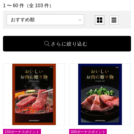
1 〜 60 件（全 103 件）
「カタログギフト」の商品一覧
表示順
表示切替
おいしいお肉の贈り物 HMC【カタログギフト】【贈りもの
おいしいお肉の贈り物 HMK
150ボーナスポイント
300ボーナスポイント