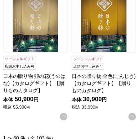
ソーシャルギフト
ソーシャルギフト
店頭お申し込み可
店頭お申し込み可
日本の贈り物 卯の花(うのは
日本の贈り物 金色(こんじき)
な)【カタログギフト】【贈
【カタログギフト】【贈り
りものカタログ】
ものカタログ】
50,900
30,900
本体
円
本体
円
税込
55,990
税込
33,990
円
円
お気に入りに登録する
1 〜 60 件（全 103 件）