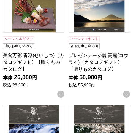
ソーシャルギフト
ソーシャルギフト
店頭お申し込み可
店頭お申し込み可
美食万彩 青漆(せいしつ)【カ
プレゼンテージ麗 高麗(コウ
タログギフト】【贈りもの
ライ)【カタログギフト】
カタログ】
【贈りものカタログ】
26,000
50,900
本体
円
本体
円
税込
28,600
税込
55,990
円
円
お気に入りに登録する
プレゼンテージ麗 唐草(カラクサ)【カタログギフト】【贈り
プレゼンテージ麗 亀甲(キッ