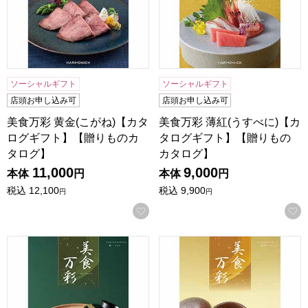
ソーシャルギフト
ソーシャルギフト
店頭お申し込み可
店頭お申し込み可
美食万彩 黄金(こがね)【カタ
美食万彩 薄紅(うすべに)【カ
ログギフト】【贈りものカ
タログギフト】【贈りもの
タログ】
カタログ】
11,000
9,000
本体
円
本体
円
税込
12,100
税込
9,900
円
円
お気に入りに登録する
美食万彩 霞(かすみ)【カタログギフト】【贈りものカタログ
美食万彩 紅碧(べにみどり)