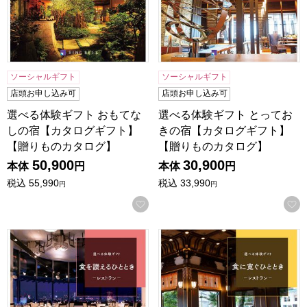
ソーシャルギフト
ソーシャルギフト
店頭お申し込み可
店頭お申し込み可
選べる体験ギフト おもてな
選べる体験ギフト とってお
しの宿【カタログギフト】
きの宿【カタログギフト】
【贈りものカタログ】
【贈りものカタログ】
50,900
30,900
本体
円
本体
円
税込
55,990
税込
33,990
円
円
お気に入りに登録する
選べる体験ギフト 食を讃えるひととき【カタログギフト】【
選べる体験ギフト 食に寛ぐ