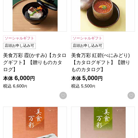
ソーシャルギフト
ソーシャルギフト
店頭お申し込み可
店頭お申し込み可
美食万彩 霞(かすみ)【カタロ
美食万彩 紅碧(べにみどり)
グギフト】【贈りものカタ
【カタログギフト】【贈り
ログ】
ものカタログ】
6,000
5,000
本体
円
本体
円
税込
6,600
税込
5,500
円
円
お気に入りに登録する
美食万彩 常磐(ときわ)【カタログギフト】【贈りものカタロ
美食万彩 鶯(うぐいす)【カ