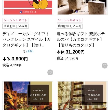
ソーシャルギフト
ソーシャルギフト
店頭お申し込み可
店頭お申し込み可
ディズニーカタログギフト
選べる体験ギフト 贅沢ホテ
セレクション スマイル【カ
ルスパ【カタログギフト】
タログギフト】【贈り…
【贈りものカタログ】
31,200
点（5点満点中）
5
の評価
（
1件
）
本体
円
3,900
税込
34,320
本体
円
円
税込
4,290
円
お気に入りに登録する
選べる体験ギフト おもてなしの宿【カタログギフト】【贈り
選べる体験ギフト とってお