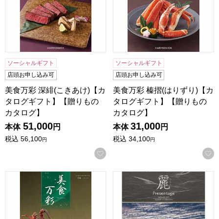
ソーシャルギフト
ソーシャルギフト
店頭お申し込み可
店頭お申し込み可
美食万彩 深緋(こきあけ)【カ
美食万彩 榛摺(はりずり)【カ
タログギフト】【贈りもの
タログギフト】【贈りもの
カタログ】
カタログ】
51,000
31,000
本体
円
本体
円
税込
56,100
税込
34,100
円
円
お気に入りに登録する
美食万彩 青漆(せいしつ)【カタログギフト】【贈りものカタ
プレゼンテージ麗 高麗(コウ