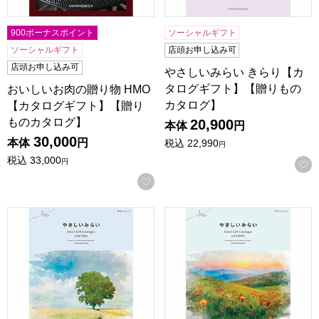
900ボーナスポイント
ソーシャルギフト
ソーシャルギフト
店頭お申し込み可
店頭お申し込み可
やさしいみらい きらり【カ
タログギフト】【贈りもの
おいしいお肉の贈り物 HMO
カタログ】
【カタログギフト】【贈り
ものカタログ】
20,900
本体
円
30,000
本体
円
税込
22,990
円
税込
33,000
円
お気に入りに登録する
やさしいみらい ゆらり【カタログギフト】【贈りものカタロ
やさしいみらい すらり【カ