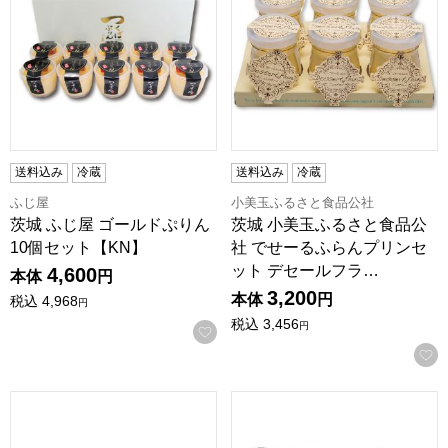
送料込み
冷蔵
送料込み
冷蔵
ふじ屋
小美玉ふるさと食品公社
茨城 ふじ屋 ゴールドぷりん
茨城 小美玉ふるさと食品公
10個セット【KN】
社 でせーるふらんプリンセ
ット デセールフラ…
4,600
本体
円
3,200
本体
円
税込
4,968
円
税込
3,456
円
お気に入りに登録する
茨城 小美玉ふるさと食品公社 おみたまドリンクヨーグルトバ
茨城 小美玉ふるさと食品公社