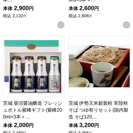
2,900
2,600
本体
円
本体
円
税込
3,132
税込
2,808
円
円
お気に入りに登録する
茨城 柴沼醤油醸造 フレッシュボトル紫峰ギフト(紫峰200ml×
茨城 伊勢又米穀製粉 常陸秋そ
茨城 柴沼醤油醸造 フレッシ
茨城 伊勢又米穀製粉 常陸秋
ュボトル紫峰ギフト(紫峰20
そば つゆ有りセット(国内製
0ml×3本＋…
造 そば120…
2,000
3,200
本体
円
本体
円
税込
2,160
税込
3,456