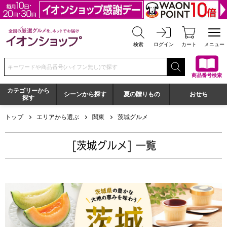
全国の厳選グルメを、ネットでお届け イオンショップ
検索
ログイン
カート
メニュー
検索キーワードまたは商品番号を入力してください
商品番号検索
カテゴリーから
シーンから探す
夏の贈りもの
おせち
探す
トップ
エリアから選ぶ
関東
茨城グルメ
[茨城グルメ] 一覧