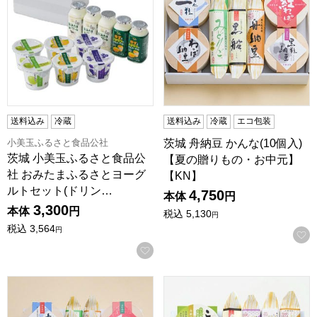
送料込み
冷蔵
送料込み
冷蔵
エコ包装
小美玉ふるさと食品公社
茨城 舟納豆 かんな(10個入)
茨城 小美玉ふるさと食品公
【夏の贈りもの・お中元】
社 おみたまふるさとヨーグ
【KN】
ルトセット(ドリン…
4,750
本体
円
3,300
本体
円
税込
5,130
円
税込
3,564
円
お気に入りに登録する
茨城 舟納豆 さつき(8個入)【夏の贈りもの・お中元】【KN】
茨城 舟納豆 なでしこ(10個