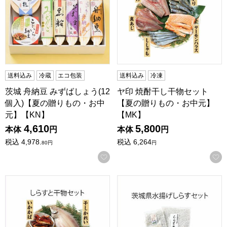
送料込み
冷蔵
エコ包装
送料込み
冷凍
茨城 舟納豆 みずばしょう(12
ヤ印 焼酎干し干物セット
個入)【夏の贈りもの・お中
【夏の贈りもの・お中元】
元】【KN】
【MK】
4,610
5,800
本体
円
本体
円
税込
4,978.
税込
6,264
80
円
円
お気に入りに登録する
小松水産 しらすと干物セット【夏の贈りもの・お中元】【M
小松水産 茨城県水揚げしらす