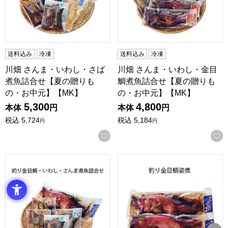
送料込み
冷凍
送料込み
冷凍
川畑 さんま・いわし・さば
川畑 さんま・いわし・金目
煮魚詰合せ【夏の贈りも
鯛煮魚詰合せ【夏の贈りも
の・お中元】【MK】
の・お中元】【MK】
5,300
4,800
本体
円
本体
円
税込
5,724
税込
5,184
円
円
お気に入りに登録する
川畑 釣り金目鯛・いわし・さんま煮魚詰合せ【夏の贈りもの
川畑 釣り金目鯛姿煮【夏の贈