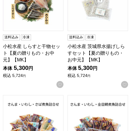
送料込み
冷凍
送料込み
冷凍
小松水産 しらすと干物セッ
小松水産 茨城県水揚げしら
ト【夏の贈りもの・お中
すセット【夏の贈りもの・
元】【MK】
お中元】【MK】
5,300
5,300
本体
円
本体
円
税込
5,724
税込
5,724
円
円
お気に入りに登録する
川畑 さんま・いわし・さば煮魚詰合せ【夏の贈りもの・お中
川畑 さんま・いわし・金目鯛