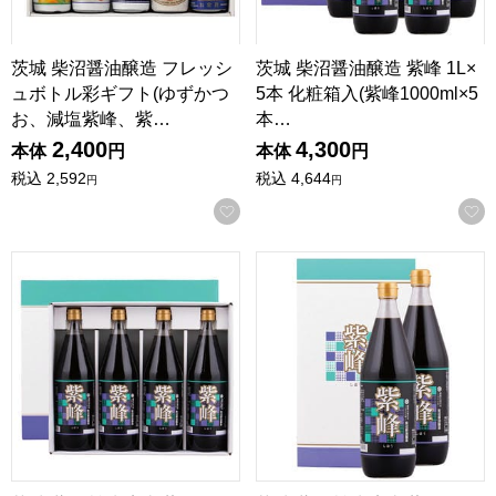
茨城 柴沼醤油醸造 フレッシ
茨城 柴沼醤油醸造 紫峰 1L×
ュボトル彩ギフト(ゆずかつ
5本 化粧箱入(紫峰1000ml×5
お、減塩紫峰、紫…
本…
2,400
4,300
本体
円
本体
円
税込
2,592
税込
4,644
円
円
お気に入りに登録する
茨城 柴沼醤油醸造 紫峰 1L×4本 化粧箱入(紫峰1000ml×4
茨城 柴沼醤油醸造 紫峰 1L×