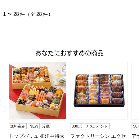
1 〜 28 件（全 28 件）
あなたにおすすめの商品
トップバリュ 和洋中特大二段重「饗宴」(きょうえん)【4
ファクトリーシン エクセレントク
ア
送料込み
NEW
冷蔵
330ボーナスポイント
5
トップバリュ 和洋中特大
ファクトリーシン エクセ
ア