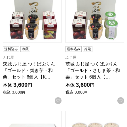
送料込み
冷蔵
送料込み
冷蔵
ふじ屋
ふじ屋
茨城 ふじ屋 つくばぷりん
茨城 ふじ屋 つくばぷりん
「ゴールド・焼き芋・和
「ゴールド・さしま茶・和
栗」セット 6個入【K…
栗」セット 6個入【…
3,600
3,600
本体
円
本体
円
税込
3,888
税込
3,888
円
円
お気に入りに登録する
茨城 ふじ屋 ゴールドぷりん10個セット【KN】
茨城 小美玉ふるさと食品公社 