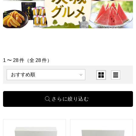
1 〜 28 件（全 28 件）
「茨城グルメ」の商品一覧
表示順
表示切替
茨城 ふじ屋 つくばぷりん「ゴールド・焼き芋・和栗」セット 
茨城 ふじ屋 つくばぷりん「