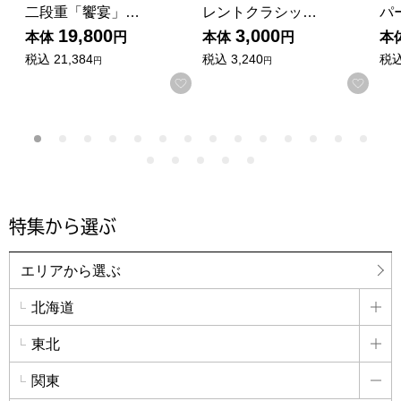
二段重「饗宴」…
レントクラシッ…
パ
19,800
3,000
本体
円
本体
円
本
税込
21,384
税込
3,240
税
円
円
お気に入りに登録する
お気
特集から選ぶ
エリアから選ぶ
北海道
詳
東北
詳
関東
詳