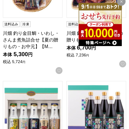
送料込み
冷凍
送料込み
冷凍
川畑 釣り金目鯛・いわし・
川畑 釣り金目鯛姿煮【夏の
さんま煮魚詰合せ【夏の贈
贈りもの・お中元】【MK】
りもの・お中元】【M…
6,700
本体
円
5,300
本体
円
税込
7,236
円
税込
5,724
円
お気に入りに登録する
茨城 柴沼醤油醸造 フレッシュボトル彩ギフト(ゆずかつお、
茨城 柴沼醤油醸造 紫峰 1L×