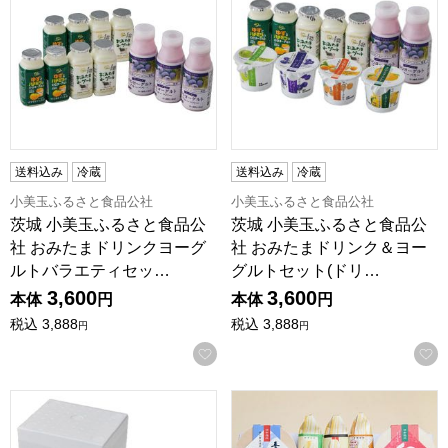
送料込み
冷蔵
送料込み
冷蔵
小美玉ふるさと食品公社
小美玉ふるさと食品公社
茨城 小美玉ふるさと食品公
茨城 小美玉ふるさと食品公
社 おみたまドリンクヨーグ
社 おみたまドリンク＆ヨー
ルトバラエティセッ…
グルトセット(ドリ…
3,600
3,600
本体
円
本体
円
税込
3,888
税込
3,888
円
円
お気に入りに登録する
茨城 小美玉ふるさと食品公社 おみたまふるさとヨーグルトセ
茨城 舟納豆 かんな(10個入