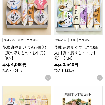
送料込み
冷蔵
エコ包装
送料込み
冷蔵
エコ包装
茨城 舟納豆 さつき(8個入)
茨城 舟納豆 なでしこ(10個
【夏の贈りもの・お中元】
入)【夏の贈りもの・お中
【KN】
元】【KN】
4,080
3,540
本体
円
本体
円
税込
4,406.
税込
3,823.
40
円
20
円
お気に入りに登録する
茨城 舟納豆 みずばしょう(12個入)【夏の贈りもの・お中元】
ヤ印 焼酎干し干物セット【夏