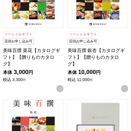
ソーシャルギフト
ソーシャルギフト
店頭お申し込み可
店頭お申し込み可
美味百撰 菜花【カタログギ
美味百撰 銀杏【カタログギ
フト】【贈りものカタロ
フト】【贈りものカタロ
グ】
グ】
3,000
10,000
本体
円
本体
円
税込
3,300
税込
11,000
円
円
お気に入りに登録する
美味百撰 紅花【カタログギフト】【贈りものカタログ】
リンベル ソナエ カード シ