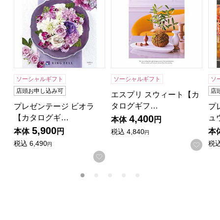
ソーシャルギフト
ソーシャルギフト
ソ
店頭お申し込み可
店
エスプリ スウィート【カ
タログギフ…
プレゼンテージ ビオラ
プ
【カタログギ…
ュ
4,400
本体
円
5,900
本体
円
本
税込
4,840
円
税込
6,490
税
お気
円
お気に入りに登録する