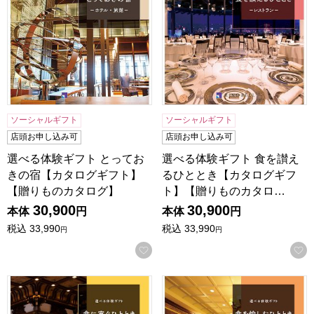
ソーシャルギフト
ソーシャルギフト
店頭お申し込み可
店頭お申し込み可
選べる体験ギフト とってお
選べる体験ギフト 食を讃え
きの宿【カタログギフト】
るひととき【カタログギフ
【贈りものカタログ】
ト】【贈りものカタロ…
30,900
30,900
本体
円
本体
円
税込
33,990
税込
33,990
円
円
お気に入りに登録する
選べる体験ギフト 食に寛ぐひととき【カタログギフト】【贈
選べる体験ギフト 食を愉し