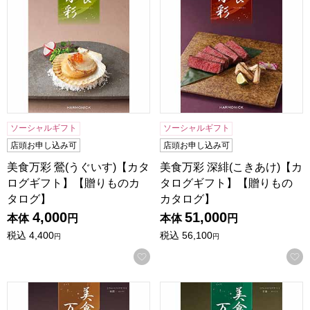
ソーシャルギフト
ソーシャルギフト
店頭お申し込み可
店頭お申し込み可
美食万彩 鶯(うぐいす)【カタ
美食万彩 深緋(こきあけ)【カ
ログギフト】【贈りものカ
タログギフト】【贈りもの
タログ】
カタログ】
4,000
51,000
本体
円
本体
円
税込
4,400
税込
56,100
円
円
お気に入りに登録する
美食万彩 榛摺(はりずり)【カタログギフト】【贈りものカタ
美食万彩 青漆(せいしつ)【