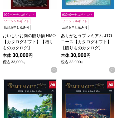
900ボーナスポイント
930ボーナスポイント
ソーシャルギフト
ソーシャルギフト
店頭お申し込み可
店頭お申し込み可
おいしいお肉の贈り物 HMO
ありがとうプレミアム JTO
【カタログギフト】【贈り
コース【カタログギフト】
ものカタログ】
【贈りものカタログ】
30,000
30,900
本体
円
本体
円
税込
33,000
税込
33,990
円
円
お気に入りに登録する
ありがとうプレミアム JTJコース【カタログギフト】【贈り
ありがとうプレミアム JTX