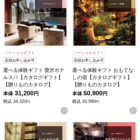
ソーシャルギフト
ソーシャルギフト
店頭お申し込み可
店頭お申し込み可
選べる体験ギフト 贅沢ホテ
選べる体験ギフト おもてな
ルスパ【カタログギフト】
しの宿【カタログギフト】
【贈りものカタログ】
【贈りものカタログ】
31,200
50,900
本体
円
本体
円
税込
34,320
税込
55,990
円
円
お気に入りに登録する
選べる体験ギフト とっておきの宿【カタログギフト】【贈り
選べる体験ギフト 食を讃え