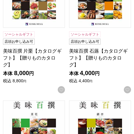
ソーシャルギフト
ソーシャルギフト
店頭お申し込み可
店頭お申し込み可
美味百撰 片栗【カタログギ
美味百撰 石蕗【カタログギ
フト】【贈りものカタロ
フト】【贈りものカタロ
グ】
グ】
8,000
4,000
本体
円
本体
円
税込
8,800
税込
4,400
円
円
お気に入りに登録する
美味百撰 菜花【カタログギフト】【贈りものカタログ】
美味百撰 銀杏【カタログギフ