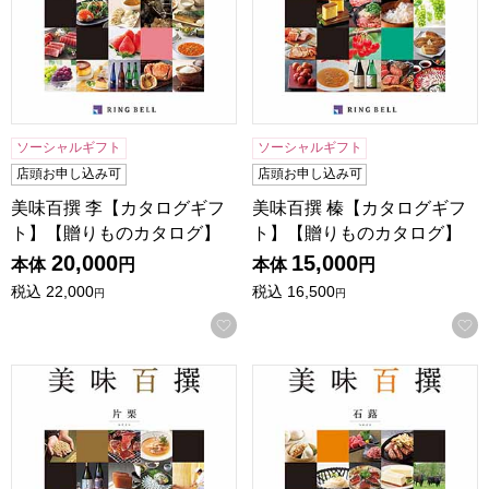
ソーシャルギフト
ソーシャルギフト
店頭お申し込み可
店頭お申し込み可
美味百撰 李【カタログギフ
美味百撰 榛【カタログギフ
ト】【贈りものカタログ】
ト】【贈りものカタログ】
20,000
15,000
本体
円
本体
円
税込
22,000
税込
16,500
円
円
お気に入りに登録する
美味百撰 片栗【カタログギフト】【贈りものカタログ】
美味百撰 石蕗【カタログギフ