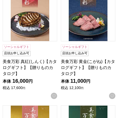
ソーシャルギフト
ソーシャルギフト
店頭お申し込み可
店頭お申し込み可
美食万彩 真紅(しんく)【カタ
美食万彩 黄金(こがね)【カタ
ログギフト】【贈りものカ
ログギフト】【贈りものカ
タログ】
タログ】
16,000
11,000
本体
円
本体
円
税込
17,600
税込
12,100
円
円
お気に入りに登録する
美食万彩 薄紅(うすべに)【カタログギフト】【贈りものカタ
美食万彩 霞(かすみ)【カタ