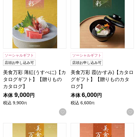
ソーシャルギフト
ソーシャルギフト
店頭お申し込み可
店頭お申し込み可
美食万彩 薄紅(うすべに)【カ
美食万彩 霞(かすみ)【カタロ
タログギフト】【贈りもの
グギフト】【贈りものカタ
カタログ】
ログ】
9,000
6,000
本体
円
本体
円
税込
9,900
税込
6,600
円
円
お気に入りに登録する
美食万彩 紅碧(べにみどり)【カタログギフト】【贈りものカ
美食万彩 常磐(ときわ)【カ