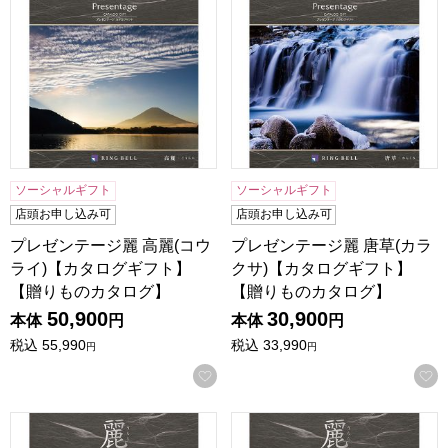
ソーシャルギフト
ソーシャルギフト
店頭お申し込み可
店頭お申し込み可
プレゼンテージ麗 高麗(コウ
プレゼンテージ麗 唐草(カラ
ライ)【カタログギフト】
クサ)【カタログギフト】
【贈りものカタログ】
【贈りものカタログ】
50,900
30,900
本体
円
本体
円
税込
55,990
税込
33,990
円
円
お気に入りに登録する
プレゼンテージ麗 亀甲(キッコウ)【カタログギフト】【贈り
プレゼンテージ麗 千鳥(チド