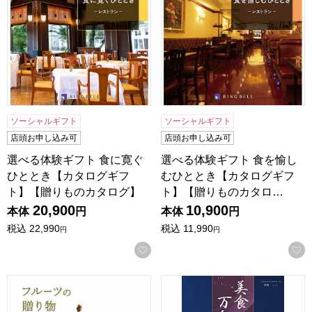
ソーシャルギフト
ソーシャルギフト
店頭お申し込み可
店頭お申し込み可
選べる体験ギフト 食に寛ぐ
選べる体験ギフト 食を愉し
ひととき【カタログギフ
むひととき【カタログギフ
ト】【贈りものカタログ】
ト】【贈りものカタロ…
20,900
10,900
本体
円
本体
円
税込
22,990
税込
11,990
円
円
お気に入りに登録する
フルーツの贈り物 めぶき【カタログギフト】【贈りものカタ
美食万彩 紫紺(しこん)【カ