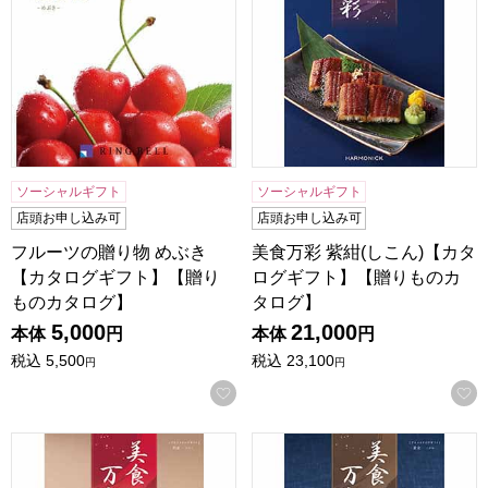
ソーシャルギフト
ソーシャルギフト
店頭お申し込み可
店頭お申し込み可
フルーツの贈り物 めぶき
美食万彩 紫紺(しこん)【カタ
【カタログギフト】【贈り
ログギフト】【贈りものカ
ものカタログ】
タログ】
5,000
21,000
本体
円
本体
円
税込
5,500
税込
23,100
円
円
お気に入りに登録する
美食万彩 真紅(しんく)【カタログギフト】【贈りものカタロ
美食万彩 黄金(こがね)【カ