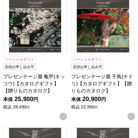
ソーシャルギフト
ソーシャルギフト
店頭お申し込み可
店頭お申し込み可
プレゼンテージ麗 亀甲(キッ
プレゼンテージ麗 千鳥(チド
コウ)【カタログギフト】
リ)【カタログギフト】【贈
【贈りものカタログ】
りものカタログ】
25,900
20,900
本体
円
本体
円
税込
28,490
税込
22,990
円
円
お気に入りに登録する
プレゼンテージ麗 網代(アジロ)【カタログギフト】【贈りも
プレゼンテージ麗 檜垣(ヒガ