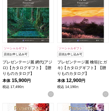
ソーシャルギフト
ソーシャルギフト
店頭お申し込み可
店頭お申し込み可
プレゼンテージ麗 網代(アジ
プレゼンテージ麗 檜垣(ヒガ
ロ)【カタログギフト】【贈
キ)【カタログギフト】【贈
りものカタログ】
りものカタログ】
15,900
12,900
本体
円
本体
円
税込
17,490
税込
14,190
円
円
お気に入りに登録する
プレゼンテージ オルケスター【カタログギフト】【贈りもの
プレゼンテージ カンタータ