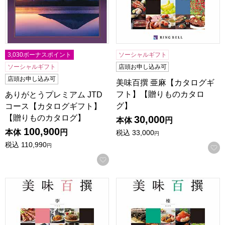
3,030ボーナスポイント
ソーシャルギフト
ソーシャルギフト
店頭お申し込み可
店頭お申し込み可
美味百撰 亜麻【カタログギ
フト】【贈りものカタロ
ありがとうプレミアム JTD
グ】
コース【カタログギフト】
【贈りものカタログ】
30,000
本体
円
100,900
本体
円
税込
33,000
円
税込
110,990
円
お気に入りに登録する
美味百撰 李【カタログギフト】【贈りものカタログ】
美味百撰 榛【カタログギフト