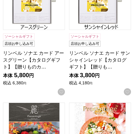
ソーシャルギフト
ソーシャルギフト
店頭お申し込み可
店頭お申し込み可
リンベル ソナエ カード アー
リンベル ソナエ カード サン
スグリーン【カタログギフ
シャインレッド【カタログ
ト】【贈りものカ…
ギフト】【贈りも…
5,800
3,800
本体
円
本体
円
税込
6,380
税込
4,180
円
円
お気に入りに登録する
プレゼンテージ麗 流水(リュウスイ)【カタログギフト】【贈
プレゼンテージ ミュゼット