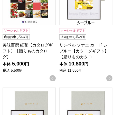
ソーシャルギフト
ソーシャルギフト
店頭お申し込み可
店頭お申し込み可
美味百撰 紅花【カタログギ
リンベル ソナエ カード シー
フト】【贈りものカタロ
ブルー【カタログギフト】
グ】
【贈りものカタロ…
5,000
10,800
本体
円
本体
円
税込
5,500
税込
11,880
円
円
お気に入りに登録する
リンベル ソナエ カード アースグリーン【カタログギフト】
リンベル ソナエ カード サ