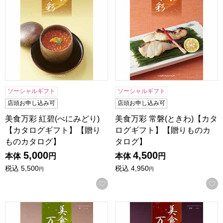
ソーシャルギフト
ソーシャルギフト
店頭お申し込み可
店頭お申し込み可
美食万彩 紅碧(べにみどり)
美食万彩 常磐(ときわ)【カタ
【カタログギフト】【贈り
ログギフト】【贈りものカ
ものカタログ】
タログ】
5,000
4,500
本体
円
本体
円
税込
5,500
税込
4,950
円
円
お気に入りに登録する
美食万彩 鶯(うぐいす)【カタログギフト】【贈りものカタロ
美食万彩 深緋(こきあけ)【