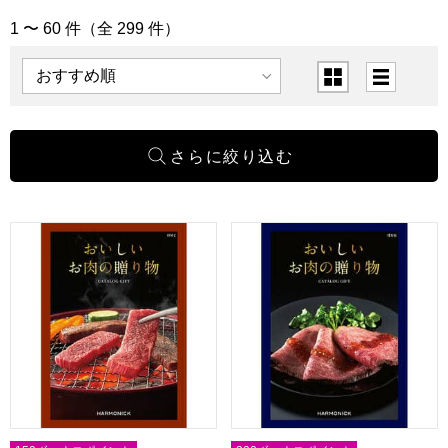
1 〜 60 件（全 299 件）
「カタログギフト」の商品一覧
表示順
表示切替
おいしいお肉の贈り物 HMC【カタログギフト】【贈りもの
おいしいお肉の贈り物 HMK