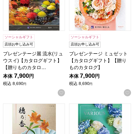
ソーシャルギフト
ソーシャルギフト
店頭お申し込み可
店頭お申し込み可
プレゼンテージ麗 流水(リュ
プレゼンテージ ミュゼット
ウスイ)【カタログギフト】
【カタログギフト】【贈り
【贈りものカタロ…
ものカタログ】
7,900
7,900
本体
円
本体
円
税込
8,690
税込
8,690
円
円
お気に入りに登録する
穂乃香 くりいろ【カタログギフト】【贈りものカタログ】
ヴァリアス イーモラ【カタロ