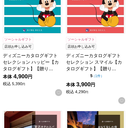
ソーシャルギフト
ソーシャルギフト
店頭お申し込み可
店頭お申し込み可
ディズニーカタログギフト
ディズニーカタログギフト
セレクション ハッピー【カ
セレクション スマイル【カ
タログギフト】【贈り…
タログギフト】【贈り…
4,900
点（5点満点中）
5
の評価
（
1件
）
本体
円
3,900
税込
5,390
本体
円
円
税込
4,290
お気に入りに登録する
円
選べる体験ギフト 贅沢ホテルスパ【カタログギフト】【贈り
選べる体験ギフト おもてな