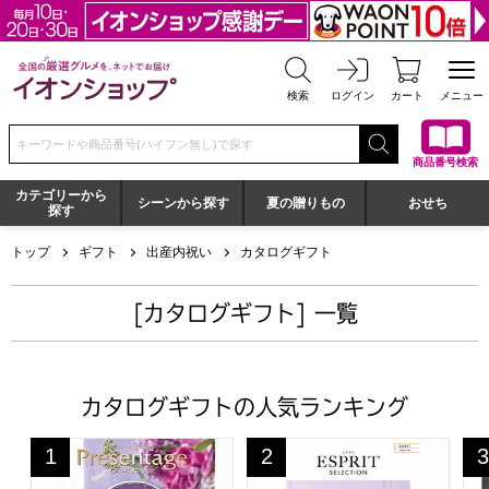
全国の厳選グルメを、ネットでお届け イオンショップ
検索
ログイン
カート
メニュー
検索キーワードまたは商品番号を入力してください
商品番号検索
カテゴリーから
シーンから探す
夏の贈りもの
おせち
探す
トップ
ギフト
出産内祝い
カタログギフト
[カタログギフト] 一覧
カタログギフトの人気ランキング
プレゼンテージ ビオラ【カタログギフト】【贈りものカ
エスプリ スウィート【カタロ
プ
1
2
3
位
位
位