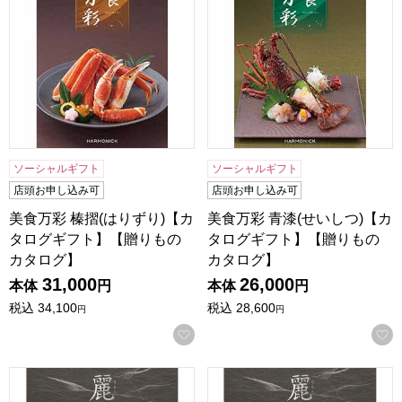
ソーシャルギフト
ソーシャルギフト
店頭お申し込み可
店頭お申し込み可
美食万彩 榛摺(はりずり)【カ
美食万彩 青漆(せいしつ)【カ
タログギフト】【贈りもの
タログギフト】【贈りもの
カタログ】
カタログ】
31,000
26,000
本体
円
本体
円
税込
34,100
税込
28,600
円
円
お気に入りに登録する
プレゼンテージ麗 高麗(コウライ)【カタログギフト】【贈り
プレゼンテージ麗 唐草(カラ