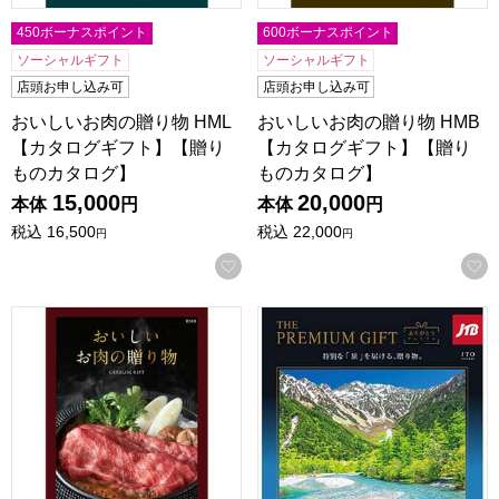
450ボーナスポイント
600ボーナスポイント
ソーシャルギフト
ソーシャルギフト
店頭お申し込み可
店頭お申し込み可
おいしいお肉の贈り物 HML
おいしいお肉の贈り物 HMB
【カタログギフト】【贈り
【カタログギフト】【贈り
ものカタログ】
ものカタログ】
15,000
20,000
本体
円
本体
円
税込
16,500
税込
22,000
円
円
お気に入りに登録する
おいしいお肉の贈り物 HMO【カタログギフト】【贈りもの
ありがとうプレミアム JTO