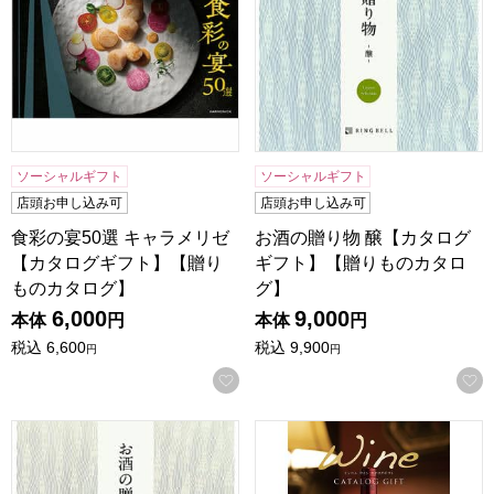
ソーシャルギフト
ソーシャルギフト
店頭お申し込み可
店頭お申し込み可
食彩の宴50選 キャラメリゼ
お酒の贈り物 醸【カタログ
【カタログギフト】【贈り
ギフト】【贈りものカタロ
ものカタログ】
グ】
6,000
9,000
本体
円
本体
円
税込
6,600
税込
9,900
円
円
お気に入りに登録する
お酒の贈り物 吟【カタログギフト】【贈りものカタログ】
ワインカタログギフト フィ