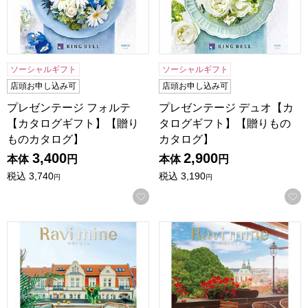
ソーシャルギフト
ソーシャルギフト
店頭お申し込み可
店頭お申し込み可
プレゼンテージ フォルテ
プレゼンテージ デュオ【カ
【カタログギフト】【贈り
タログギフト】【贈りもの
ものカタログ】
カタログ】
3,400
2,900
本体
円
本体
円
税込
3,740
税込
3,190
円
円
お気に入りに登録する
ラヴィマイン ダイヤモンド【カタログギフト】【贈りものカ
ラヴィマイン ルビー【カタロ