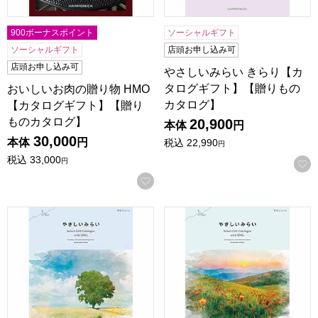
900ボーナスポイント
ソーシャルギフト
ソーシャルギフト
店頭お申し込み可
店頭お申し込み可
やさしいみらい きらり【カ
タログギフト】【贈りもの
おいしいお肉の贈り物 HMO
カタログ】
【カタログギフト】【贈り
ものカタログ】
20,900
本体
円
30,000
本体
円
税込
22,990
円
税込
33,000
円
お気に入りに登録する
やさしいみらい ゆらり【カタログギフト】【贈りものカタロ
やさしいみらい すらり【カ