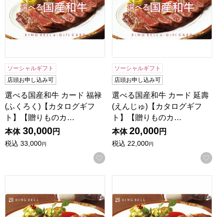
ソーシャルギフト
ソーシャルギフト
店頭お申し込み可
店頭お申し込み可
選べる国産和牛 カード 福禄
選べる国産和牛 カード 延壽
(ふくろく)【カタログギフ
(えんじゅ)【カタログギフ
ト】【贈りものカ…
ト】【贈りものカ…
30,000
20,000
本体
円
本体
円
税込
33,000
税込
22,000
円
円
お気に入りに登録する
選べる国産和牛 カード 清栄(せいえい)【カタログギフト】
選べる国産和牛 カード 溌剌