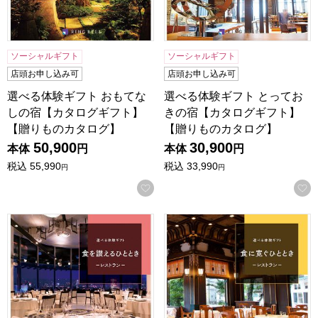
ソーシャルギフト
ソーシャルギフト
店頭お申し込み可
店頭お申し込み可
選べる体験ギフト おもてな
選べる体験ギフト とってお
しの宿【カタログギフト】
きの宿【カタログギフト】
【贈りものカタログ】
【贈りものカタログ】
50,900
30,900
本体
円
本体
円
税込
55,990
税込
33,990
円
円
お気に入りに登録する
選べる体験ギフト 食を讃えるひととき【カタログギフト】【
選べる体験ギフト 食に寛ぐ