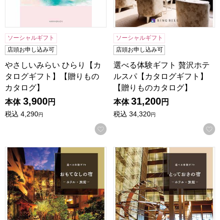
ソーシャルギフト
ソーシャルギフト
店頭お申し込み可
店頭お申し込み可
やさしいみらい ひらり【カ
選べる体験ギフト 贅沢ホテ
タログギフト】【贈りもの
ルスパ【カタログギフト】
カタログ】
【贈りものカタログ】
3,900
31,200
本体
円
本体
円
税込
4,290
税込
34,320
円
円
お気に入りに登録する
選べる体験ギフト おもてなしの宿【カタログギフト】【贈り
選べる体験ギフト とってお