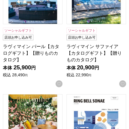
ソーシャルギフト
ソーシャルギフト
店頭お申し込み可
店頭お申し込み可
ラヴィマイン パール【カタ
ラヴィマイン サファイア
ログギフト】【贈りものカ
【カタログギフト】【贈り
タログ】
ものカタログ】
25,900
20,900
本体
円
本体
円
税込
28,490
税込
22,990
円
円
お気に入りに登録する
ラヴィマイン アメジスト【カタログギフト】【贈りものカタ
リンベル ソナエ シーブルー