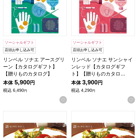
ソーシャルギフト
ソーシャルギフト
店頭お申し込み可
店頭お申し込み可
リンベル ソナエ アースグリ
リンベル ソナエ サンシャイ
ーン【カタログギフト】
ンレッド【カタログギフ
【贈りものカタログ】
ト】【贈りものカタロ…
5,900
3,900
本体
円
本体
円
税込
6,490
税込
4,290
円
円
お気に入りに登録する
選べる国産和牛 カード 福禄(ふくろく)【カタログギフト】
選べる国産和牛 カード 延壽