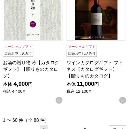
ソーシャルギフト
ソーシャルギフト
店頭お申し込み可
店頭お申し込み可
お酒の贈り物 吟【カタログ
ワインカタログギフト フィ
ギフト】【贈りものカタロ
ネス【カタログギフト】
グ】
【贈りものカタログ】
4,000
11,000
本体
円
本体
円
税込
4,400
税込
12,100
円
円
お気に入りに登録する
1 〜 60 件（全 88 件）