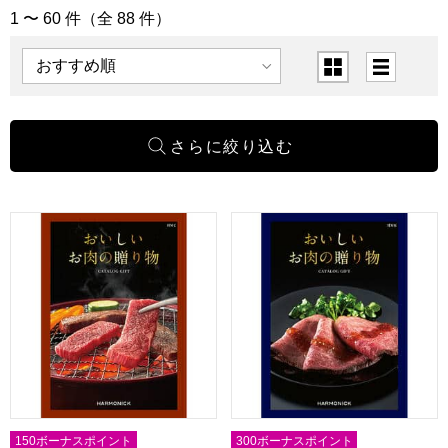
1 〜 60 件（全 88 件）
「カタログギフト」の商品一覧
表示順
表示切替
おいしいお肉の贈り物 HMC【カタログギフト】【贈りもの
おいしいお肉の贈り物 HMK
150ボーナスポイント
300ボーナスポイント