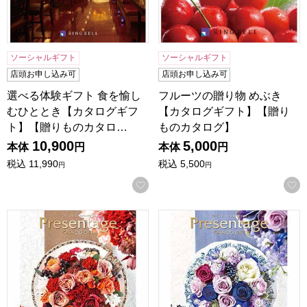
ソーシャルギフト
ソーシャルギフト
店頭お申し込み可
店頭お申し込み可
選べる体験ギフト 食を愉し
フルーツの贈り物 めぶき
むひととき【カタログギフ
【カタログギフト】【贈り
ト】【贈りものカタロ…
ものカタログ】
10,900
5,000
本体
円
本体
円
税込
11,990
税込
5,500
円
円
お気に入りに登録する
プレゼンテージ オルケスター【カタログギフト】【贈りもの
プレゼンテージ カンタータ