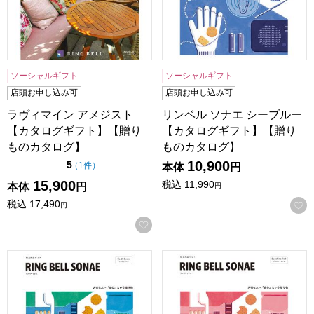
ソーシャルギフト
ソーシャルギフト
店頭お申し込み可
店頭お申し込み可
ラヴィマイン アメジスト
リンベル ソナエ シーブルー
【カタログギフト】【贈り
【カタログギフト】【贈り
ものカタログ】
ものカタログ】
10,900
点（5点満点中）
5
の評価
（
1件
）
本体
円
15,900
税込
11,990
本体
円
円
税込
17,490
円
お気に入りに登録する
リンベル ソナエ アースグリーン【カタログギフト】【贈り
リンベル ソナエ サンシャイ