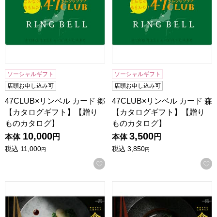
ソーシャルギフト
ソーシャルギフト
店頭お申し込み可
店頭お申し込み可
47CLUB×リンベル カード 郷
47CLUB×リンベル カード 森
【カタログギフト】【贈り
【カタログギフト】【贈り
ものカタログ】
ものカタログ】
10,000
3,500
本体
円
本体
円
税込
11,000
税込
3,850
円
円
お気に入りに登録する
食彩の宴50選 ロティ【カタログギフト】【贈りものカタログ
食彩の宴50選 グリエ【カタ