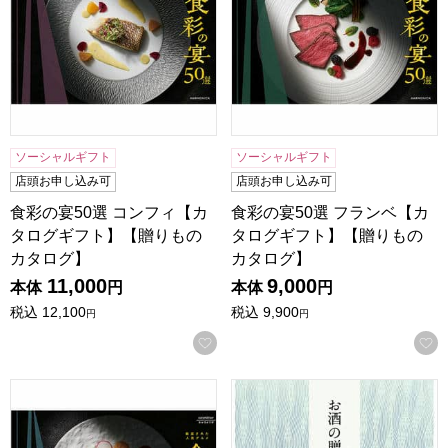
ソーシャルギフト
ソーシャルギフト
店頭お申し込み可
店頭お申し込み可
食彩の宴50選 コンフィ【カ
食彩の宴50選 フランベ【カ
タログギフト】【贈りもの
タログギフト】【贈りもの
カタログ】
カタログ】
11,000
9,000
本体
円
本体
円
税込
12,100
税込
9,900
円
円
お気に入りに登録する
食彩の宴50選 キャラメリゼ【カタログギフト】【贈りもの
お酒の贈り物 醸【カタログギ