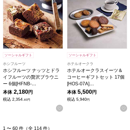
ソーシャルギフト
ソーシャルギフト
ホシフルーツ
ホテルオークラ
ホシフルーツ ナッツとドラ
ホテルオークラスイーツ＆
イフルーツの贅沢ブラウニ
コーヒーギフトセット 17個
ー 6個[HFNB-…
[HOS-07A]…
2,180
5,500
本体
円
本体
円
税込
2,354.
税込
5,940
40
円
円
お気に入りに登録する
1 〜 60 件（全 114 件）