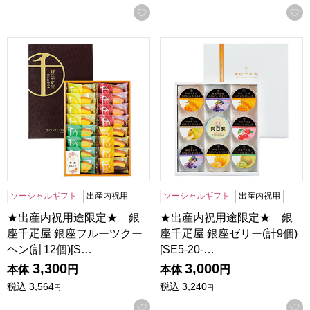
お気に入りに登録する
★出産内祝用途限定★ 銀座千疋屋 銀座フルーツクーヘン(計12個
★出産内祝用途限定★ 銀座千疋屋
ソーシャルギフト
出産内祝用
ソーシャルギフト
出産内祝用
★出産内祝用途限定★ 銀
★出産内祝用途限定★ 銀
座千疋屋 銀座フルーツクー
座千疋屋 銀座ゼリー(計9個)
ヘン(計12個)[S…
[SE5-20-…
3,300
3,000
本体
円
本体
円
税込
3,564
税込
3,240
円
円
お気に入りに登録する