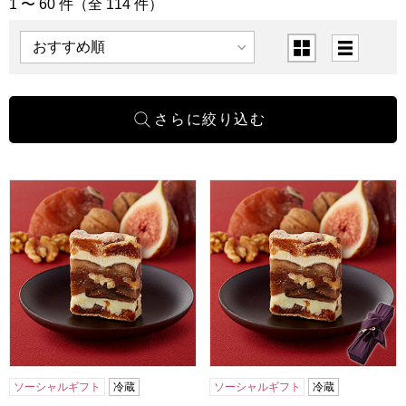
1 〜 60 件（全 114 件）
「洋菓子」の商品一覧
表示順
表示切替
一善や 干柿と胡桃と無花果のミルフィーユ 6個入り 1箱【年
一善や 干柿と胡桃と無花果のミ
ソーシャルギフト
冷蔵
ソーシャルギフト
冷蔵