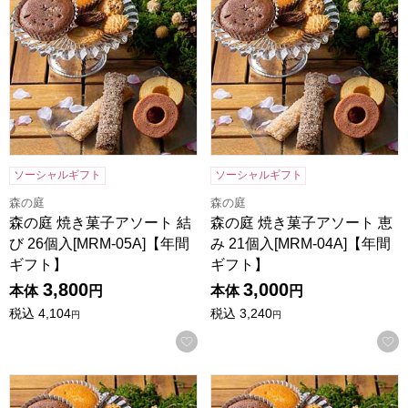
ソーシャルギフト
ソーシャルギフト
森の庭
森の庭
森の庭 焼き菓子アソート 結
森の庭 焼き菓子アソート 恵
び 26個入[MRM-05A]【年間
み 21個入[MRM-04A]【年間
ギフト】
ギフト】
3,800
3,000
本体
円
本体
円
税込
4,104
税込
3,240
円
円
お気に入りに登録する
森の庭 焼き菓子アソート 芽吹き 16個入[MRM-03A]【年間
森の庭 焼き菓子アソート フラワ