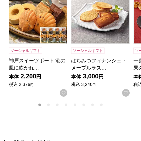
ソーシャルギフト
ソーシャルギフト
ソ
神戸スイーツポート 港の
はちみつフィナンシェ・
一
風に吹かれ…
メープルラス…
果
2,200
3,000
本体
円
本体
円
本
税込
2,376
税込
3,240
税
円
円
お気に入りに登録する
お気