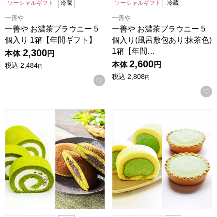
ソーシャルギフト
冷蔵
ソーシャルギフト
冷蔵
一善や
一善や
一善や お濃茶ブラウニー 5
一善や お濃茶ブラウニー 5
個入り 1箱【年間ギフト】
個入り(風呂敷包あり:抹茶色)
1箱【年間…
2,300
本体
円
2,600
本体
円
税込
2,484
円
税込
2,808
円
お気に入りに登録する
京都宇治 茶游堂 茶游堂ロールケーキ＆京・宇治どら焼き3
京都宇治 茶游堂 濃茶ロール