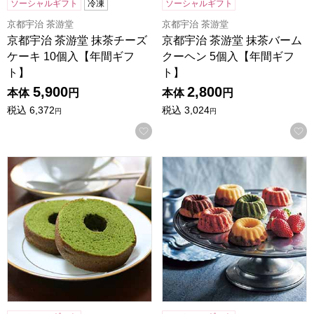
ソーシャルギフト
冷凍
ソーシャルギフト
京都宇治 茶游堂
京都宇治 茶游堂
京都宇治 茶游堂 抹茶チーズ
京都宇治 茶游堂 抹茶バーム
ケーキ 10個入【年間ギフ
クーヘン 5個入【年間ギフ
ト】
ト】
5,900
2,800
本体
円
本体
円
税込
6,372
税込
3,024
円
円
お気に入りに登録する
京都宇治 茶游堂 抹茶バームクーヘン 10個入【年間ギフト】
ホシフルーツ 果実のミニョン・ド