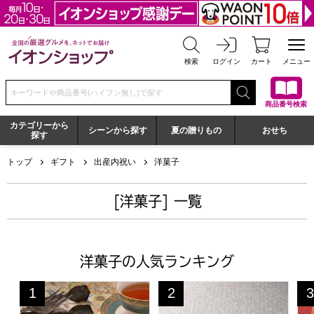
全国の厳選グルメを、ネットでお届け イオンショップ
検索
ログイン
カート
メニュー
検索キーワードまたは商品番号を入力してください
商品番号検索
カテゴリーから
シーンから探す
夏の贈りもの
おせち
探す
トップ
ギフト
出産内祝い
洋菓子
[洋菓子] 一覧
洋菓子の人気ランキング
神戸スイーツポート 港の風に吹かれて【年間ギフト】[KM2
はちみつフィナンシェ・メー
一
1
2
3
位
位
位