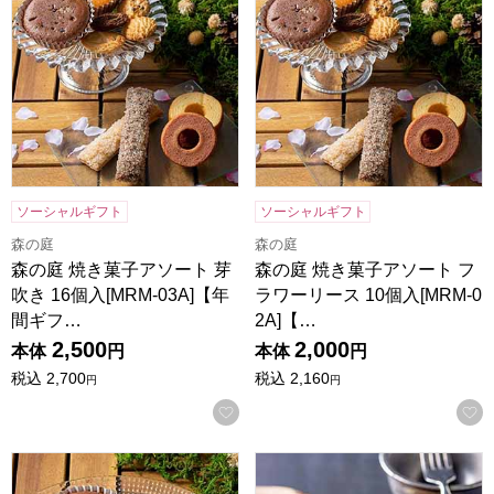
ソーシャルギフト
ソーシャルギフト
森の庭
森の庭
森の庭 焼き菓子アソート 芽
森の庭 焼き菓子アソート フ
吹き 16個入[MRM-03A]【年
ラワーリース 10個入[MRM-0
間ギフ…
2A]【…
2,500
2,000
本体
円
本体
円
税込
2,700
税込
2,160
円
円
お気に入りに登録する
森の庭 焼き菓子アソート フラワーリース 7個入[MRM-01A
ホシフルーツ ナッツとドライフ