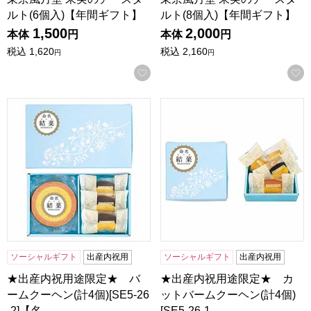
ルト(6個入)【年間ギフト】
ルト(8個入)【年間ギフト】
1,500
2,000
本体
円
本体
円
税込
1,620
税込
2,160
円
円
お気に入りに登録する
★出産内祝用途限定★ バームクーヘン(計4個)[SE5-26-2
★出産内祝用途限定★ カットバー
ソーシャルギフト
出産内祝用
ソーシャルギフト
出産内祝用
★出産内祝用途限定★ バ
★出産内祝用途限定★ カ
ームクーヘン(計4個)[SE5-26
ットバームクーヘン(計4個)
-2]【名…
[SE5-26-1…