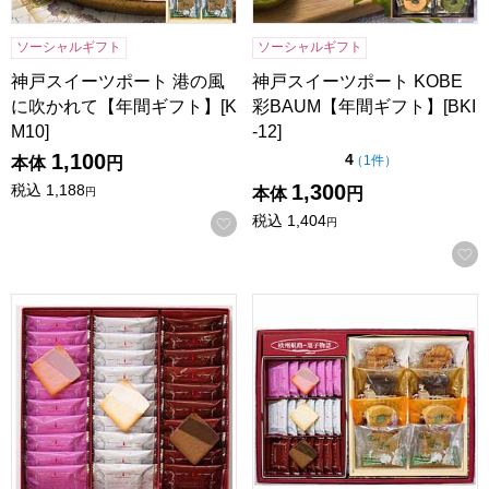
ソーシャルギフト
ソーシャルギフト
神戸スイーツポート 港の風
神戸スイーツポート KOBE
に吹かれて【年間ギフト】[K
彩BAUM【年間ギフト】[BKI
M10]
-12]
1,100
点（5点満点中）
4
の評価
（
1件
）
本体
円
1,300
税込
1,188
本体
円
円
税込
1,404
お気に入りに登録する
円
神戸スイーツポート ラングドシャKOBE[MR-30]【年間ギフ
神戸スイーツポート 詰合せギフ