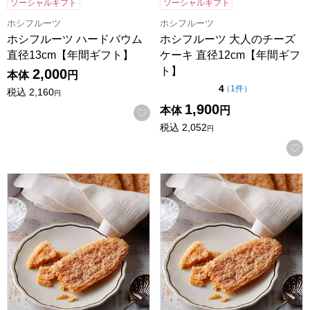
ソーシャルギフト
ソーシャルギフト
ホシフルーツ
ホシフルーツ
ホシフルーツ ハードバウム
ホシフルーツ 大人のチーズ
直径13cm【年間ギフト】
ケーキ 直径12cm【年間ギフ
ト】
2,000
本体
円
点（5点満点中）
4
の評価
（
1件
）
税込
2,160
円
1,900
本体
円
お気に入りに登録する
税込
2,052
円
ホテルニューオータニ リーフパイ(プレーン7枚入)[L-24]【
ホテルニューオータニ リーフパイ