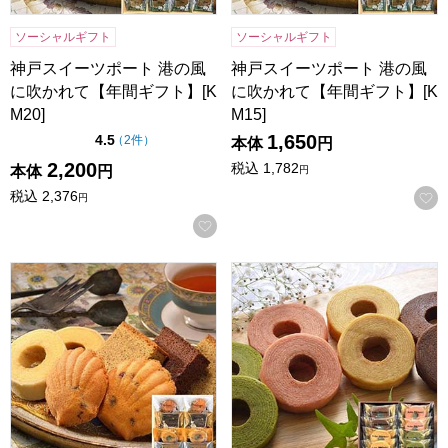
ソーシャルギフト
ソーシャルギフト
神戸スイーツポート 港の風
神戸スイーツポート 港の風
に吹かれて【年間ギフト】[K
に吹かれて【年間ギフト】[K
M20]
M15]
1,650
点（5点満点中）
4.5
の評価
（
2件
）
本体
円
2,200
税込
1,782
本体
円
円
税込
2,376
円
お気に入りに登録する
神戸スイーツポート 港の風に吹かれて【年間ギフト】[KM10]
神戸スイーツポート KOBE彩BA