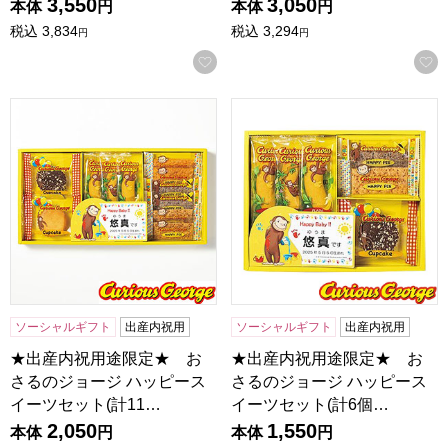
3,550
3,050
本体
円
本体
円
税込
3,834
税込
3,294
円
円
お気に入りに登録する
★出産内祝用途限定★ おさるのジョージ ハッピースイーツセット
★出産内祝用途限定★ おさるの
ソーシャルギフト
出産内祝用
ソーシャルギフト
出産内祝用
★出産内祝用途限定★ お
★出産内祝用途限定★ お
さるのジョージ ハッピース
さるのジョージ ハッピース
イーツセット(計11…
イーツセット(計6個…
2,050
1,550
本体
円
本体
円