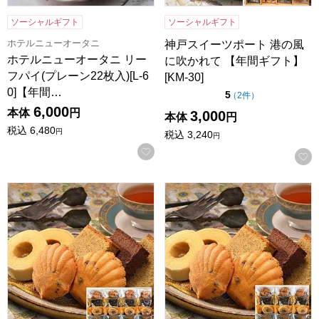
ソーシャルギフト
ソーシャルギフト
ホテルニューオータニ
神戸スイーツポート 港の風
ホテルニューオータニ リー
に吹かれて 【年間ギフト】
フパイ(プレーン22枚入)[L-6
[KM-30]
0]【年間…
点（5点満点中）
5
の評価
（
2件
）
6,000
本体
円
3,000
本体
円
税込
6,480
円
税込
3,240
円
お気に入りに登録する
神戸スイーツポート 港の風に吹かれて【年間ギフト】[KM20]
神戸スイーツポート 港の風に吹