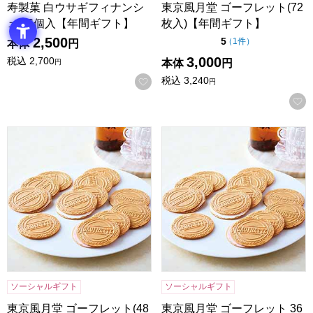
寿製菓 白ウサギフィナンシ
東京風月堂 ゴーフレット(72
ェ 16個入【年間ギフト】
枚入)【年間ギフト】
2,500
点（5点満点中）
5
の評価
（
1件
）
本体
円
3,000
税込
2,700
本体
円
円
税込
3,240
お気に入りに登録する
円
東京風月堂 ゴーフレット(48枚入)【年間ギフト】
東京風月堂 ゴーフレット 36枚
ソーシャルギフト
ソーシャルギフト
東京風月堂 ゴーフレット(48
東京風月堂 ゴーフレット 36