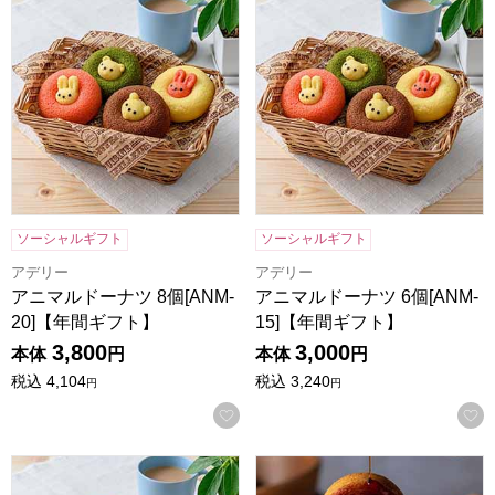
ソーシャルギフト
ソーシャルギフト
アデリー
アデリー
アニマルドーナツ 8個[ANM-
アニマルドーナツ 6個[ANM-
20]【年間ギフト】
15]【年間ギフト】
3,800
3,000
本体
円
本体
円
税込
4,104
税込
3,240
円
円
お気に入りに登録する
アニマルドーナツ 4個[ANM-10]【年間ギフト】
森の庭 焦がしキャラメルがしみ込