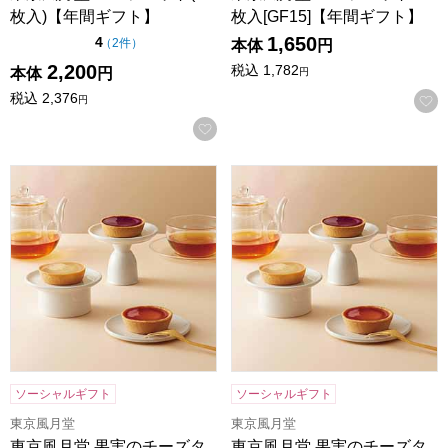
枚入)【年間ギフト】
枚入[GF15]【年間ギフト】
1,650
点（5点満点中）
4
の評価
（
2件
）
本体
円
2,200
税込
1,782
本体
円
円
税込
2,376
円
お気に入りに登録する
東京風月堂 果実のチーズタルト(6個入)【年間ギフト】
東京風月堂 果実のチーズタルト
ソーシャルギフト
ソーシャルギフト
東京風月堂
東京風月堂
東京風月堂 果実のチーズタ
東京風月堂 果実のチーズタ