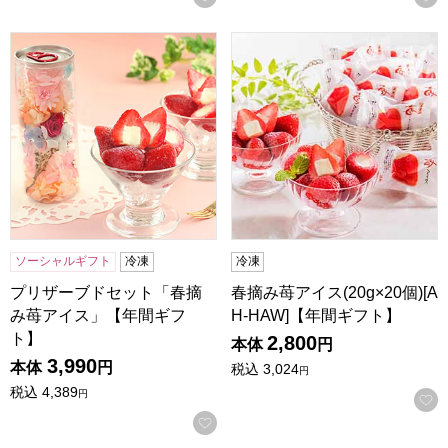
プリザーブドセット「春摘み苺アイス」【年間ギフト】
春摘み苺アイス(20g×20個)[
ソーシャルギフト
冷凍
冷凍
プリザーブドセット「春摘
春摘み苺アイス(20g×20個)[A
み苺アイス」【年間ギフ
H-HAW]【年間ギフト】
ト】
2,800
本体
円
3,990
本体
円
税込
3,024
円
税込
4,389
円
お気に入りに登録する