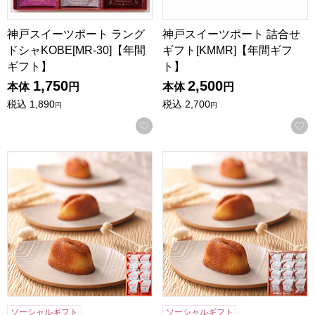
神戸スイーツポート ラング
神戸スイーツポート 詰合せ
ドシャKOBE[MR-30]【年間
ギフト[KMMR]【年間ギフ
ギフト】
ト】
1,750
2,500
本体
円
本体
円
税込
1,890
税込
2,700
円
円
お気に入りに登録する
寿製菓 白ウサギフィナンシェ 8個入【年間ギフト】
寿製菓 白ウサギフィナンシェ 
ソーシャルギフト
ソーシャルギフト