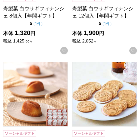
寿製菓 白ウサギフィナンシ
寿製菓 白ウサギフィナンシ
ェ 8個入【年間ギフト】
ェ 12個入【年間ギフト】
点（5点満点中）
点（5点満点中）
5
5
の評価
の評価
（
1件
）
（
1件
）
1,320
1,900
本体
円
本体
円
税込
1,425.
税込
2,052
60
円
円
お気に入りに登録する
寿製菓 白ウサギフィナンシェ 16個入【年間ギフト】
東京風月堂 ゴーフレット(72
ソーシャルギフト
ソーシャルギフト