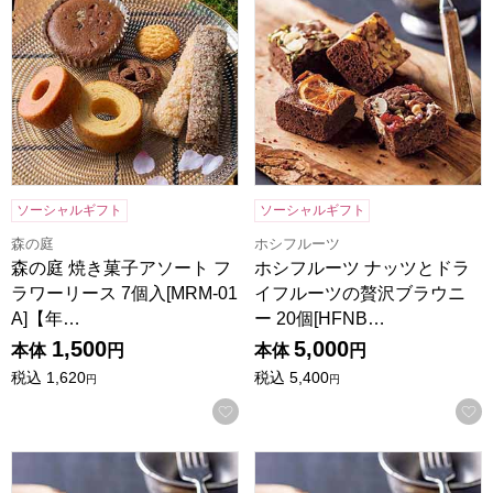
ソーシャルギフト
ソーシャルギフト
森の庭
ホシフルーツ
森の庭 焼き菓子アソート フ
ホシフルーツ ナッツとドラ
ラワーリース 7個入[MRM-01
イフルーツの贅沢ブラウニ
A]【年…
ー 20個[HFNB…
1,500
5,000
本体
円
本体
円
税込
1,620
税込
5,400
円
円
お気に入りに登録する
ホシフルーツ ナッツとドライフルーツの贅沢ブラウニー 12個[H
ホシフルーツ ナッツとドライフ