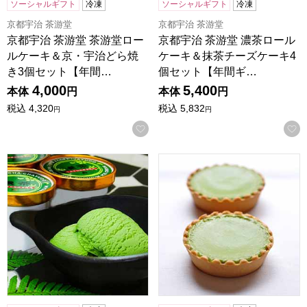
ソーシャルギフト
冷凍
ソーシャルギフト
冷凍
京都宇治 茶游堂
京都宇治 茶游堂
京都宇治 茶游堂 茶游堂ロー
京都宇治 茶游堂 濃茶ロール
ルケーキ＆京・宇治どら焼
ケーキ＆抹茶チーズケーキ4
き3個セット【年間…
個セット【年間ギ…
4,000
5,400
本体
円
本体
円
税込
4,320
税込
5,832
円
円
お気に入りに登録する
京都宇治 茶游堂 宇治抹茶プレミアムアイス「濃茶」 8個入
京都宇治 茶游堂 抹茶チーズケ