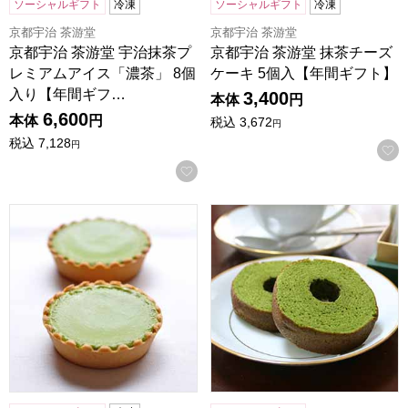
ソーシャルギフト
冷凍
ソーシャルギフト
冷凍
京都宇治 茶游堂
京都宇治 茶游堂
京都宇治 茶游堂 宇治抹茶プ
京都宇治 茶游堂 抹茶チーズ
レミアムアイス「濃茶」 8個
ケーキ 5個入【年間ギフト】
入り【年間ギフ…
3,400
本体
円
6,600
本体
円
税込
3,672
円
税込
7,128
円
お気に入りに登録する
京都宇治 茶游堂 抹茶チーズケーキ 10個入【年間ギフト】
京都宇治 茶游堂 抹茶バームク