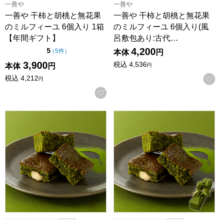
一善や
一善や
一善や 干柿と胡桃と無花果
一善や 干柿と胡桃と無花果
のミルフィーユ 6個入り 1箱
のミルフィーユ 6個入り(風
【年間ギフト】
呂敷包あり:古代…
4,200
点（5点満点中）
5
の評価
（
5件
）
本体
円
3,900
税込
4,536
本体
円
円
税込
4,212
円
お気に入りに登録する
一善や お濃茶ブラウニー 5個入り 1箱【年間ギフト】
一善や お濃茶ブラウニー 5個