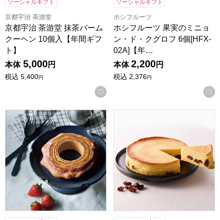
ソーシャルギフト
ソーシャルギフト
京都宇治 茶游堂
ホシフルーツ
京都宇治 茶游堂 抹茶バーム
ホシフルーツ 果実のミニョ
クーヘン 10個入【年間ギフ
ン・ド・クグロフ 6個[HFX-
ト】
02A]【年…
5,000
2,200
本体
円
本体
円
税込
5,400
税込
2,376
円
円
お気に入りに登録する
ホシフルーツ ハードバウム 直径13cm【年間ギフト】
ホシフルーツ 大人のチーズケー