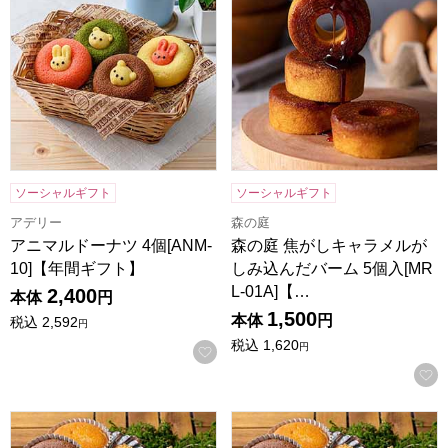
ソーシャルギフト
ソーシャルギフト
アデリー
森の庭
アニマルドーナツ 4個[ANM-
森の庭 焦がしキャラメルが
10]【年間ギフト】
しみ込んだバーム 5個入[MR
L-01A]【…
2,400
本体
円
1,500
本体
円
税込
2,592
円
税込
1,620
円
お気に入りに登録する
森の庭 焼き菓子アソート 結び 26個入[MRM-05A]【年間ギフ
森の庭 焼き菓子アソート 恵み 2