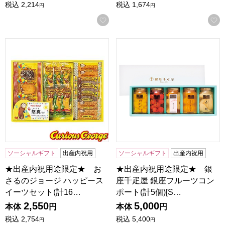
税込
2,214
税込
1,674
円
円
お気に入りに登録する
★出産内祝用途限定★ おさるのジョージ ハッピースイーツセット
★出産内祝用途限定★ 銀座千疋
ソーシャルギフト
出産内祝用
ソーシャルギフト
出産内祝用
★出産内祝用途限定★ お
★出産内祝用途限定★ 銀
さるのジョージ ハッピース
座千疋屋 銀座フルーツコン
イーツセット(計16…
ポート(計5個)[S…
2,550
5,000
本体
円
本体
円
税込
2,754
税込
5,400
円
円