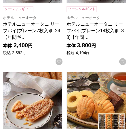
ソーシャルギフト
ソーシャルギフト
ホテルニューオータニ
ホテルニューオータニ
ホテルニューオータニ リー
ホテルニューオータニ リー
フパイ(プレーン7枚入)[L-24]
フパイ(プレーン14枚入)[L-3
【年間ギ…
8]【年間…
2,400
3,800
本体
円
本体
円
税込
2,592
税込
4,104
円
円
お気に入りに登録する
ホテルニューオータニ リーフパイ(プレーン22枚入)[L-60]
神戸スイーツポート 港の風に吹か